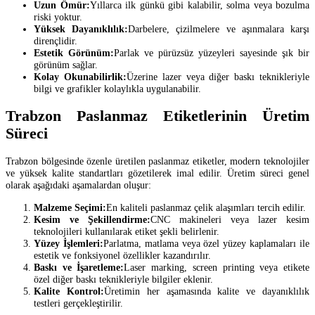
Uzun Ömür:
Yıllarca ilk günkü gibi kalabilir, solma veya bozulma
riski yoktur.
Yüksek Dayanıklılık:
Darbelere, çizilmelere ve aşınmalara karşı
dirençlidir.
Estetik Görünüm:
Parlak ve pürüzsüz yüzeyleri sayesinde şık bir
görünüm sağlar.
Kolay Okunabilirlik:
Üzerine lazer veya diğer baskı teknikleriyle
bilgi ve grafikler kolaylıkla uygulanabilir.
Trabzon Paslanmaz Etiketlerinin Üretim
Süreci
Trabzon bölgesinde özenle üretilen paslanmaz etiketler, modern teknolojiler
ve yüksek kalite standartları gözetilerek imal edilir. Üretim süreci genel
olarak aşağıdaki aşamalardan oluşur:
Malzeme Seçimi:
En kaliteli paslanmaz çelik alaşımları tercih edilir.
Kesim ve Şekillendirme:
CNC makineleri veya lazer kesim
teknolojileri kullanılarak etiket şekli belirlenir.
Yüzey İşlemleri:
Parlatma, matlama veya özel yüzey kaplamaları ile
estetik ve fonksiyonel özellikler kazandırılır.
Baskı ve İşaretleme:
Laser marking, screen printing veya etikete
özel diğer baskı teknikleriyle bilgiler eklenir.
Kalite Kontrol:
Üretimin her aşamasında kalite ve dayanıklılık
testleri gerçekleştirilir.