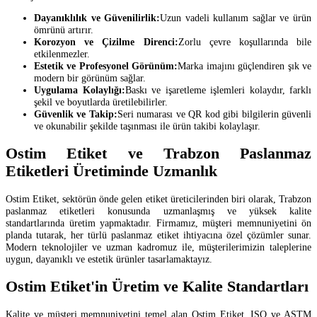
Dayanıklılık ve Güvenilirlik:
Uzun vadeli kullanım sağlar ve ürün
ömrünü artırır.
Korozyon ve Çizilme Direnci:
Zorlu çevre koşullarında bile
etkilenmezler.
Estetik ve Profesyonel Görünüm:
Marka imajını güçlendiren şık ve
modern bir görünüm sağlar.
Uygulama Kolaylığı:
Baskı ve işaretleme işlemleri kolaydır, farklı
şekil ve boyutlarda üretilebilirler.
Güvenlik ve Takip:
Seri numarası ve QR kod gibi bilgilerin güvenli
ve okunabilir şekilde taşınması ile ürün takibi kolaylaşır.
Ostim Etiket ve Trabzon Paslanmaz
Etiketleri Üretiminde Uzmanlık
Ostim Etiket, sektörün önde gelen etiket üreticilerinden biri olarak, Trabzon
paslanmaz etiketleri konusunda uzmanlaşmış ve yüksek kalite
standartlarında üretim yapmaktadır. Firmamız, müşteri memnuniyetini ön
planda tutarak, her türlü paslanmaz etiket ihtiyacına özel çözümler sunar.
Modern teknolojiler ve uzman kadromuz ile, müşterilerimizin taleplerine
uygun, dayanıklı ve estetik ürünler tasarlamaktayız.
Ostim Etiket'in Üretim ve Kalite Standartları
Kalite ve müşteri memnuniyetini temel alan Ostim Etiket, ISO ve ASTM