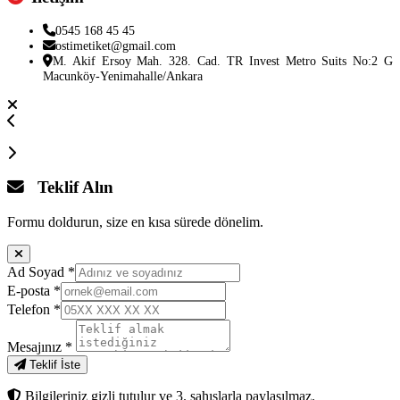
0545 168 45 45
ostimetiket@gmail.com
M. Akif Ersoy Mah. 328. Cad. TR Invest Metro Suits No:2 G
Macunköy-Yenimahalle/Ankara
Teklif Alın
Formu doldurun, size en kısa sürede dönelim.
Ad Soyad
*
E-posta
*
Telefon
*
Mesajınız
*
Teklif İste
Bilgileriniz gizli tutulur ve 3. şahıslarla paylaşılmaz.