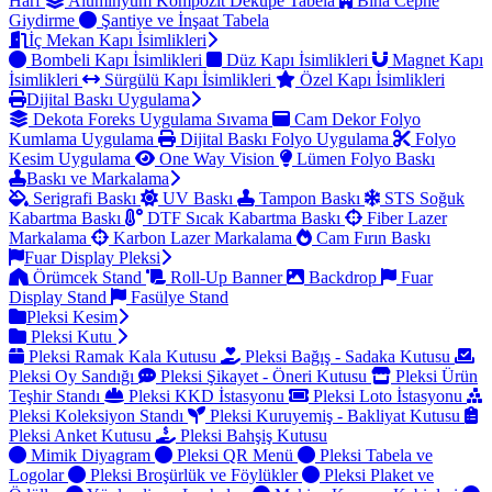
Harf
Alüminyum Kompozit Dekupe Tabela
Bina Cephe
Giydirme
Şantiye ve İnşaat Tabela
İç Mekan Kapı İsimlikleri
Bombeli Kapı İsimlikleri
Düz Kapı İsimlikleri
Magnet Kapı
İsimlikleri
Sürgülü Kapı İsimlikleri
Özel Kapı İsimlikleri
Dijital Baskı Uygulama
Dekota Foreks Uygulama Sıvama
Cam Dekor Folyo
Kumlama Uygulama
Dijital Baskı Folyo Uygulama
Folyo
Kesim Uygulama
One Way Vision
Lümen Folyo Baskı
Baskı ve Markalama
Serigrafi Baskı
UV Baskı
Tampon Baskı
STS Soğuk
Kabartma Baskı
DTF Sıcak Kabartma Baskı
Fiber Lazer
Markalama
Karbon Lazer Markalama
Cam Fırın Baskı
Fuar Display Pleksi
Örümcek Stand
Roll-Up Banner
Backdrop
Fuar
Display Stand
Fasülye Stand
Pleksi Kesim
Pleksi Kutu
Pleksi Ramak Kala Kutusu
Pleksi Bağış - Sadaka Kutusu
Pleksi Oy Sandığı
Pleksi Şikayet - Öneri Kutusu
Pleksi Ürün
Teşhir Standı
Pleksi KKD İstasyonu
Pleksi Loto İstasyonu
Pleksi Koleksiyon Standı
Pleksi Kuruyemiş - Bakliyat Kutusu
Pleksi Anket Kutusu
Pleksi Bahşiş Kutusu
Mimik Diyagram
Pleksi QR Menü
Pleksi Tabela ve
Logolar
Pleksi Broşürlük ve Föylükler
Pleksi Plaket ve