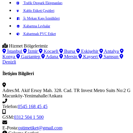
Trafik Otopark Ekipmanları
Kablo Etiketi Çeşitleri
İç Mekan Kapı İsimlikleri
Kabartma Levhalar
Kabartmalı PVC Etiket
Hizmet Bölgelerimiz
İstanbul
İzmir
Kocaeli
Bursa
Eskişehir
Antalya
Konya
Gaziantep
Adana
Mersin
Kayseri
Samsun
Denizli
İletişim Bilgileri
Adres:
M. Akif Ersoy Mah. 328. Cad. TR Invest Metro Suits No:2 G
Macunköy-Yenimahalle/Ankara
Telefon:
0545 168 45 45
GSM:
0312 504 1 500
E-Posta:
ostimetiket@gmail.com