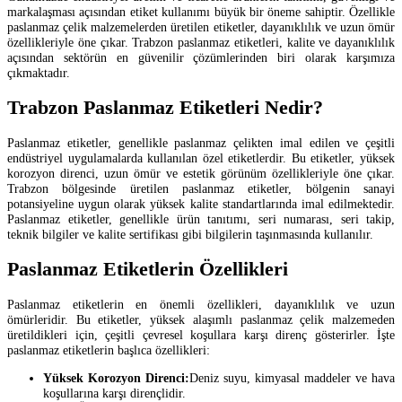
markalaşması açısından etiket kullanımı büyük bir öneme sahiptir. Özellikle
paslanmaz çelik malzemelerden üretilen etiketler, dayanıklılık ve uzun ömür
özellikleriyle öne çıkar. Trabzon paslanmaz etiketleri, kalite ve dayanıklılık
açısından sektörün en güvenilir çözümlerinden biri olarak karşımıza
çıkmaktadır.
Trabzon Paslanmaz Etiketleri Nedir?
Paslanmaz etiketler, genellikle paslanmaz çelikten imal edilen ve çeşitli
endüstriyel uygulamalarda kullanılan özel etiketlerdir. Bu etiketler, yüksek
korozyon direnci, uzun ömür ve estetik görünüm özellikleriyle öne çıkar.
Trabzon bölgesinde üretilen paslanmaz etiketler, bölgenin sanayi
potansiyeline uygun olarak yüksek kalite standartlarında imal edilmektedir.
Paslanmaz etiketler, genellikle ürün tanıtımı, seri numarası, seri takip,
teknik bilgiler ve kalite sertifikası gibi bilgilerin taşınmasında kullanılır.
Paslanmaz Etiketlerin Özellikleri
Paslanmaz etiketlerin en önemli özellikleri, dayanıklılık ve uzun
ömürleridir. Bu etiketler, yüksek alaşımlı paslanmaz çelik malzemeden
üretildikleri için, çeşitli çevresel koşullara karşı direnç gösterirler. İşte
paslanmaz etiketlerin başlıca özellikleri:
Yüksek Korozyon Direnci:
Deniz suyu, kimyasal maddeler ve hava
koşullarına karşı dirençlidir.