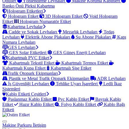
Ödüller
Yönlendirme Levhaları
Makine Koruma Kabinleri
Banko Önü Pleksi Kabartma
Hologram Etiketleri
Hologram Etiket
3D Hologram Etiket
Void Hologram
Etiket
Hologram Numaratör Etiket
Kabartma Levhalar
Cadde ve Sokak Levhaları
Mezarlık Levhaları
Tedaş
Levhaları
Elektrik Abone Plakaları
Su Abone Plakaları
Kapı
Numara Levhaları
GES Levhaları
GES Solar Etiketleri
GES Güneş Enerji Levhaları
Kabartmalı PVC Etiket
Kabartmalı Tekstil Etiket
Kabartmalı Termos Etiket
Kabartmalı Kupa Etiket
Kabartmalı Şişe Etiket
Trafik Otopark Ekipmanları
Plastik ve Metal Trafik Otopark Ekipmanları
ADR Levhaları
İş Güvenliği Levhaları
Tehlike Uyarı İşaretleri
Ledli İkaz
Sistemleri
Kablo Etiketi Çeşitleri
Paslanmaz Kablo Etiket
Pvc Kablo Etiket
Bayrak Kablo
Etiket
Hazır Kablo Etiket
Folyo Kablo Etiket
Kablo Bağı
Etiketi
Makine Parkuru
İletişim