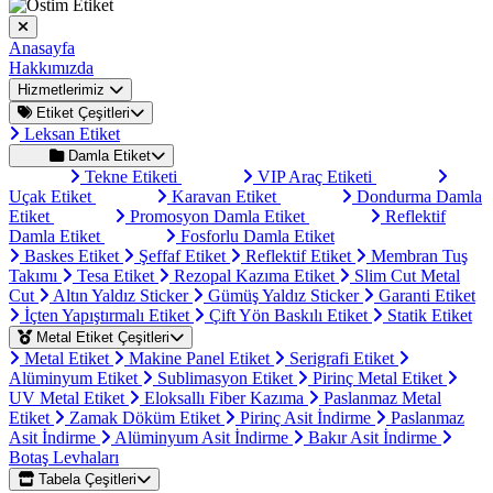
Anasayfa
Hakkımızda
Hizmetlerimiz
Etiket Çeşitleri
Leksan Etiket
Damla Etiket
Tekne Etiketi
VIP Araç Etiketi
Uçak Etiket
Karavan Etiket
Dondurma Damla
Etiket
Promosyon Damla Etiket
Reflektif
Damla Etiket
Fosforlu Damla Etiket
Baskes Etiket
Şeffaf Etiket
Reflektif Etiket
Membran Tuş
Takımı
Tesa Etiket
Rezopal Kazıma Etiket
Slim Cut Metal
Cut
Altın Yaldız Sticker
Gümüş Yaldız Sticker
Garanti Etiket
İçten Yapıştırmalı Etiket
Çift Yön Baskılı Etiket
Statik Etiket
Metal Etiket Çeşitleri
Metal Etiket
Makine Panel Etiket
Serigrafi Etiket
Alüminyum Etiket
Sublimasyon Etiket
Pirinç Metal Etiket
UV Metal Etiket
Eloksallı Fiber Kazıma
Paslanmaz Metal
Etiket
Zamak Döküm Etiket
Pirinç Asit İndirme
Paslanmaz
Asit İndirme
Alüminyum Asit İndirme
Bakır Asit İndirme
Botaş Levhaları
Tabela Çeşitleri