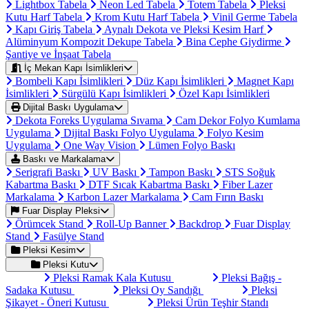
Lightbox Tabela
Neon Led Tabela
Totem Tabela
Pleksi
Kutu Harf Tabela
Krom Kutu Harf Tabela
Vinil Germe Tabela
Kapı Giriş Tabela
Aynalı Dekota ve Pleksi Kesim Harf
Alüminyum Kompozit Dekupe Tabela
Bina Cephe Giydirme
Şantiye ve İnşaat Tabela
İç Mekan Kapı İsimlikleri
Bombeli Kapı İsimlikleri
Düz Kapı İsimlikleri
Magnet Kapı
İsimlikleri
Sürgülü Kapı İsimlikleri
Özel Kapı İsimlikleri
Dijital Baskı Uygulama
Dekota Foreks Uygulama Sıvama
Cam Dekor Folyo Kumlama
Uygulama
Dijital Baskı Folyo Uygulama
Folyo Kesim
Uygulama
One Way Vision
Lümen Folyo Baskı
Baskı ve Markalama
Serigrafi Baskı
UV Baskı
Tampon Baskı
STS Soğuk
Kabartma Baskı
DTF Sıcak Kabartma Baskı
Fiber Lazer
Markalama
Karbon Lazer Markalama
Cam Fırın Baskı
Fuar Display Pleksi
Örümcek Stand
Roll-Up Banner
Backdrop
Fuar Display
Stand
Fasülye Stand
Pleksi Kesim
Pleksi Kutu
Pleksi Ramak Kala Kutusu
Pleksi Bağış -
Sadaka Kutusu
Pleksi Oy Sandığı
Pleksi
Şikayet - Öneri Kutusu
Pleksi Ürün Teşhir Standı