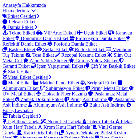
Anasayfa
Hakkımızda
Hizmetlerimiz
Etiket Çeşitleri
Leksan Etiket
Damla Etiket
Tekne Etiketi
VIP Araç Etiketi
Uçak Etiket
Karavan
Etiket
Dondurma Damla Etiket
Promosyon Damla Etiket
Reflektif Damla Etiket
Fosforlu Damla Etiket
Baskes Etiket
Şeffaf Etiket
Reflektif Etiket
Membran
Tuş Takımı
Tesa Etiket
Rezopal Kazıma Etiket
Slim Cut
Metal Cut
Altın Yaldız Sticker
Gümüş Yaldız Sticker
Garanti Etiket
İçten Yapıştırmalı Etiket
Çift Yön Baskılı Etiket
Statik Etiket
Metal Etiket Çeşitleri
Metal Etiket
Makine Panel Etiket
Serigrafi Etiket
Alüminyum Etiket
Sublimasyon Etiket
Pirinç Metal Etiket
UV Metal Etiket
Eloksallı Fiber Kazıma
Paslanmaz Metal
Etiket
Zamak Döküm Etiket
Pirinç Asit İndirme
Paslanmaz
Asit İndirme
Alüminyum Asit İndirme
Bakır Asit İndirme
Botaş Levhaları
Tabela Çeşitleri
Lightbox Tabela
Neon Led Tabela
Totem Tabela
Pleksi
Kutu Harf Tabela
Krom Kutu Harf Tabela
Vinil Germe
Tabela
Kapı Giriş Tabela
Aynalı Dekota ve Pleksi Kesim