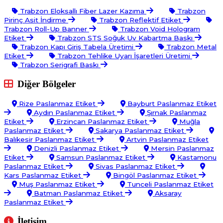
Trabzon Eloksallı Fiber Lazer Kazıma
Trabzon
Pirinç Asit İndirme
Trabzon Reflektif Etiket
Trabzon Roll-Up Banner
Trabzon Void Hologram
Etiket
Trabzon STS Soğuk Uv Kabartma Baskı
Trabzon Kapı Giriş Tabela Üretimi
Trabzon Metal
Etiket
Trabzon Tehlike Uyarı İşaretleri Üretimi
Trabzon Serigrafi Baskı
Diğer Bölgeler
Rize Paslanmaz Etiket
Bayburt Paslanmaz Etiket
Aydın Paslanmaz Etiket
Şırnak Paslanmaz
Etiket
Erzincan Paslanmaz Etiket
Muğla
Paslanmaz Etiket
Sakarya Paslanmaz Etiket
Balıkesir Paslanmaz Etiket
Artvin Paslanmaz Etiket
Denizli Paslanmaz Etiket
Mersin Paslanmaz
Etiket
Samsun Paslanmaz Etiket
Kastamonu
Paslanmaz Etiket
Sivas Paslanmaz Etiket
Kars Paslanmaz Etiket
Bingöl Paslanmaz Etiket
Muş Paslanmaz Etiket
Tunceli Paslanmaz Etiket
Batman Paslanmaz Etiket
Aksaray
Paslanmaz Etiket
İletişim