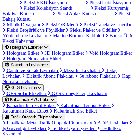
Pleksi KKD İstasyonu
Pleksi Loto İstasyonu
Pleksi Koleksiyon Standı
Pleksi Kuruyemiş -
Bakliyat Kutusu
Pleksi Anket Kutusu
Pleksi
Bahşiş Kutusu
Mimik Diyagram
Pleksi QR Menü
Pleksi Tabela ve Logolar
Pleksi Broşürlük ve Föylükler
Pleksi Plaket ve Ödüller
Yönlendirme Levhaları
Makine Koruma Kabinleri
Banko Önü
Pleksi Kabartma
Hologram Etiketleri
Hologram Etiket
3D Hologram Etiket
Void Hologram Etiket
Hologram Numaratör Etiket
Kabartma Levhalar
Cadde ve Sokak Levhaları
Mezarlık Levhaları
Tedaş
Levhaları
Elektrik Abone Plakaları
Su Abone Plakaları
Kapı
Numara Levhaları
GES Levhaları
GES Solar Etiketleri
GES Güneş Enerji Levhaları
Kabartmalı PVC Etiket
Kabartmalı Tekstil Etiket
Kabartmalı Termos Etiket
Kabartmalı Kupa Etiket
Kabartmalı Şişe Etiket
Trafik Otopark Ekipmanları
Plastik ve Metal Trafik Otopark Ekipmanları
ADR Levhaları
İş Güvenliği Levhaları
Tehlike Uyarı İşaretleri
Ledli İkaz
Sistemleri