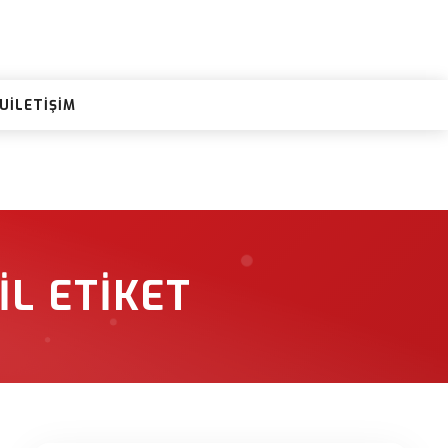
RU
İLETIŞIM
IL ETIKET