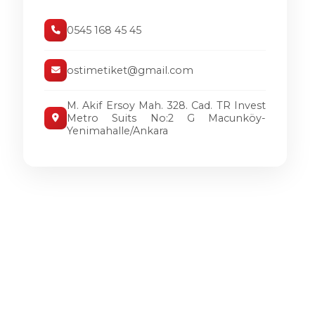
0545 168 45 45
ostimetiket@gmail.com
M. Akif Ersoy Mah. 328. Cad. TR Invest
Metro Suits No:2 G Macunköy-
Yenimahalle/Ankara