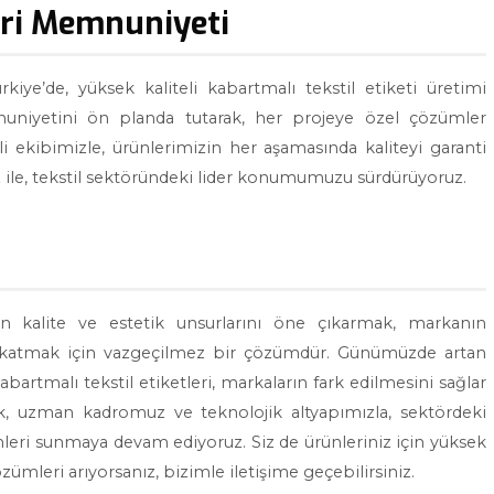
eri Memnuniyeti
iye’de, yüksek kaliteli kabartmalı tekstil etiketi üretimi
niyetini ön planda tutarak, her projeye özel çözümler
i ekibimizle, ürünlerimizin her aşamasında kaliteyi garanti
mız ile, tekstil sektöründeki lider konumumuzu sürdürüyoruz.
rinin kalite ve estetik unsurlarını öne çıkarmak, markanın
uş katmak için vazgeçilmez bir çözümdür. Günümüzde artan
bartmalı tekstil etiketleri, markaların fark edilmesini sağlar
ak, uzman kadromuz ve teknolojik altyapımızla, sektördeki
mleri sunmaya devam ediyoruz. Siz de ürünleriniz için yüksek
özümleri arıyorsanız, bizimle iletişime geçebilirsiniz.