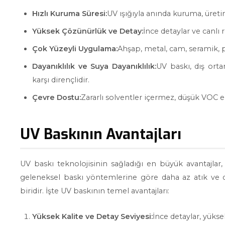
Hızlı Kuruma Süresi:
UV ışığıyla anında kuruma, üretim
Yüksek Çözünürlük ve Detay:
İnce detaylar ve canlı r
Çok Yüzeyli Uygulama:
Ahşap, metal, cam, seramik, p
Dayanıklılık ve Suya Dayanıklılık:
UV baskı, dış ort
karşı dirençlidir.
Çevre Dostu:
Zararlı solventler içermez, düşük VOC em
UV Baskının Avantajları
UV baskı teknolojisinin sağladığı en büyük avantajlar, yü
geleneksel baskı yöntemlerine göre daha az atık ve 
biridir. İşte UV baskının temel avantajları:
Yüksek Kalite ve Detay Seviyesi:
İnce detaylar, yükse