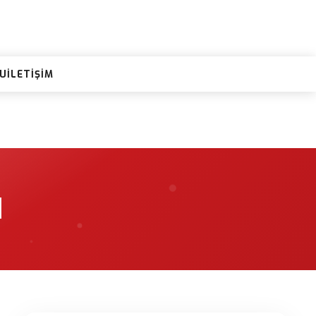
RU
İLETIŞIM
I