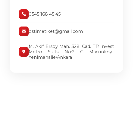
0545 168 45 45
ostimetiket@gmail.com
M. Akif Ersoy Mah. 328. Cad. TR Invest
Metro Suits No:2 G Macunköy-
Yenimahalle/Ankara