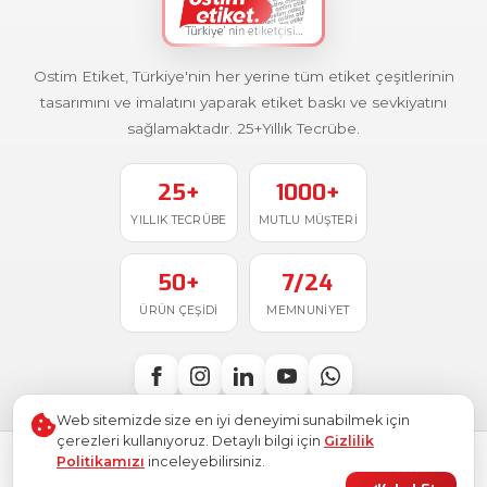
Ostim Etiket, Türkiye'nin her yerine tüm etiket çeşitlerinin
tasarımını ve imalatını yaparak etiket baskı ve sevkiyatını
sağlamaktadır. 25+Yıllık Tecrübe.
25+
1000+
YILLIK TECRÜBE
MUTLU MÜŞTERI
50+
7/24
ÜRÜN ÇEŞIDI
MEMNUNIYET
Web sitemizde size en iyi deneyimi sunabilmek için
çerezleri kullanıyoruz. Detaylı bilgi için
Gizlilik
Politikamızı
inceleyebilirsiniz.
Türkiye'de
ile üretildi
© 2026
Ostim Etiket
. Tüm hakları saklıdır.