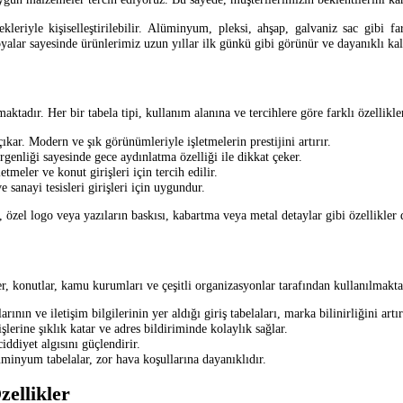
nekleriyle kişiselleştirilebilir. Alüminyum, pleksi, ahşap, galvaniz sac gibi
yalar sayesinde ürünlerimiz uzun yıllar ilk günkü gibi görünür ve dayanıklı kal
nmaktadır. Her bir tabela tipi, kullanım alanına ve tercihlere göre farklı özellikle
ıkar. Modern ve şık görünümleriyle işletmelerin prestijini artırır.
rgenliği sayesinde gece aydınlatma özelliği ile dikkat çeker.
tmeler ve konut girişleri için tercih edilir.
sanayi tesisleri girişleri için uygundur.
ca, özel logo veya yazıların baskısı, kabartma veya metal detaylar gibi özellikler 
ler, konutlar, kamu kurumları ve çeşitli organizasyonlar tarafından kullanılmaktad
ının ve iletişim bilgilerinin yer aldığı giriş tabelaları, marka bilinirliğini artır
işlerine şıklık katar ve adres bildiriminde kolaylık sağlar.
iddiyet algısını güçlendirir.
inyum tabelalar, zor hava koşullarına dayanıklıdır.
ellikler