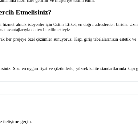
lanıma hazır hale getirilir ve müşteriye teslim edilir.
ercih Etmelisiniz?
teli hizmet almak isteyenler için Ostim Etiket, en doğru adreslerden biridir. 
mat avantajlarıyla da tercih edilmekteyiz.
larak her projeye özel çözümler sunuyoruz. Kapı giriş tabelalarınızın estetik 
lirsiniz. Size en uygun fiyat ve çözümlerle, yüksek kalite standartlarında kapı g
 iletişime geçin.