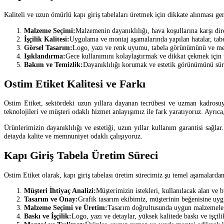
Kaliteli ve uzun ömürlü kapı giriş tabelaları üretmek için dikkate alınması g
Malzeme Seçimi:
Malzemenin dayanıklılığı, hava koşullarına karşı di
İşçilik Kalitesi:
Uygulama ve montaj aşamalarında yapılan hatalar, tabel
Görsel Tasarım:
Logo, yazı ve renk uyumu, tabela görünümünü ve mesaj
Işıklandırma:
Gece kullanımını kolaylaştırmak ve dikkat çekmek için u
Bakım ve Temizlik:
Dayanıklılığı korumak ve estetik görünümünü sürd
Ostim Etiket Kalitesi ve Farkı
Ostim Etiket, sektördeki uzun yıllara dayanan tecrübesi ve uzman kadrosuy
teknolojileri ve müşteri odaklı hizmet anlayışımız ile fark yaratıyoruz. Ayrıc
Ürünlerimizin dayanıklılığı ve estetiği, uzun yıllar kullanım garantisi sağla
detayda kalite ve memnuniyet odaklı çalışıyoruz.
Kapı Giriş Tabela Üretim Süreci
Ostim Etiket olarak, kapı giriş tabelası üretim sürecimiz şu temel aşamalardan
Müşteri İhtiyaç Analizi:
Müşterimizin istekleri, kullanılacak alan ve b
Tasarım ve Onay:
Grafik tasarım ekibimiz, müşterinin beğenisine uygu
Malzeme Seçimi ve Üretim:
Tasarım doğrultusunda uygun malzemeler s
Baskı ve İşçilik:
Logo, yazı ve detaylar, yüksek kalitede baskı ve işçilik