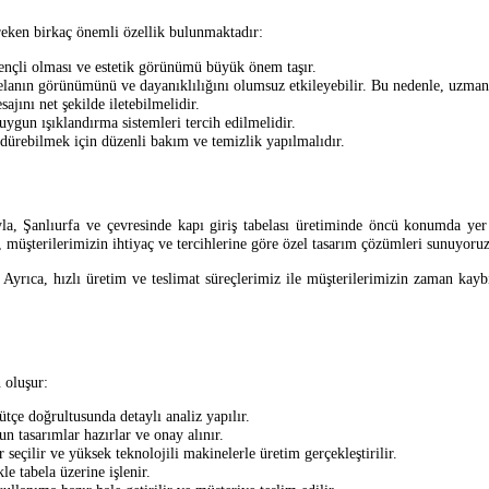
ereken birkaç önemli özellik bulunmaktadır:
rençli olması ve estetik görünümü büyük önem taşır.
anın görünümünü ve dayanıklılığını olumsuz etkileyebilir. Bu nedenle, uzman ek
ını net şekilde iletebilmelidir.
ygun ışıklandırma sistemleri tercih edilmelidir.
ürebilmek için düzenli bakım ve temizlik yapılmalıdır.
la, Şanlıurfa ve çevresinde kapı giriş tabelası üretiminde öncü konumda ye
a, müşterilerimizin ihtiyaç ve tercihlerine göre özel tasarım çözümleri sunuyoruz
r. Ayrıca, hızlı üretim ve teslimat süreçlerimiz ile müşterilerimizin zaman kayb
 oluşur:
ütçe doğrultusunda detaylı analiz yapılır.
n tasarımlar hazırlar ve onay alınır.
eçilir ve yüksek teknolojili makinelerle üretim gerçekleştirilir.
le tabela üzerine işlenir.