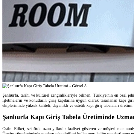
Şanlıurfa, tarihi ve kültürel zenginlikleriyle bilinen, Türkiye'nin en özel şe
işletmelerin ve konutların giriş kapılarına uygun olarak tasarlanan kapı gi
ekiplerimizle yüksek kaliteli, dayanıklı ve estetik kapı giriş tabelaları üretimi
Şanlıurfa Kapı Giriş Tabela Üretiminde Uzman
Ostim Etiket, sektörde uzun yıllardır faaliyet gösteren ve müşteri memnuniye
Üretim süreçlerimizde modern teknolojileri kullanıyor, kalite standartlarına 