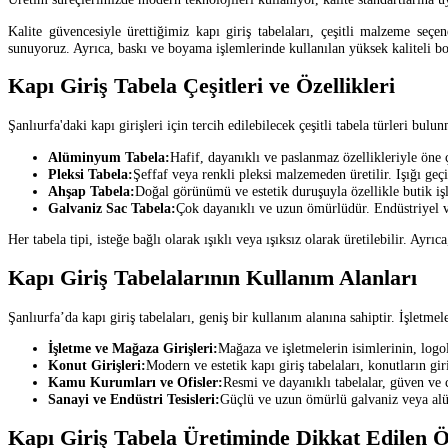
Kalite güvencesiyle ürettiğimiz kapı giriş tabelaları, çeşitli malzeme seçe
sunuyoruz. Ayrıca, baskı ve boyama işlemlerinde kullanılan yüksek kaliteli bo
Kapı Giriş Tabela Çeşitleri ve Özellikleri
Şanlıurfa'daki kapı girişleri için tercih edilebilecek çeşitli tabela türleri bulu
Alüminyum Tabela:
Hafif, dayanıklı ve paslanmaz özellikleriyle öne ç
Pleksi Tabela:
Şeffaf veya renkli pleksi malzemeden üretilir. Işığı geçi
Ahşap Tabela:
Doğal görünümü ve estetik duruşuyla özellikle butik işle
Galvaniz Sac Tabela:
Çok dayanıklı ve uzun ömürlüdür. Endüstriyel ve 
Her tabela tipi, isteğe bağlı olarak ışıklı veya ışıksız olarak üretilebilir. Ayrı
Kapı Giriş Tabelalarının Kullanım Alanları
Şanlıurfa’da kapı giriş tabelaları, geniş bir kullanım alanına sahiptir. İşletme
İşletme ve Mağaza Girişleri:
Mağaza ve işletmelerin isimlerinin, logolar
Konut Girişleri:
Modern ve estetik kapı giriş tabelaları, konutların gir
Kamu Kurumları ve Ofisler:
Resmi ve dayanıklı tabelalar, güven ve c
Sanayi ve Endüstri Tesisleri:
Güçlü ve uzun ömürlü galvaniz veya alüm
Kapı Giriş Tabela Üretiminde Dikkat Edilen Öz