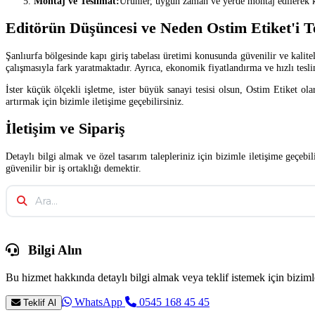
Montaj ve Teslimat:
Ürünler, uygun zaman ve yerde montaj edilerek kul
Editörün Düşüncesi ve Neden Ostim Etiket'i T
Şanlıurfa bölgesinde kapı giriş tabelası üretimi konusunda güvenilir ve kali
çalışmasıyla fark yaratmaktadır. Ayrıca, ekonomik fiyatlandırma ve hızlı tesli
İster küçük ölçekli işletme, ister büyük sanayi tesisi olsun, Ostim Etiket o
artırmak için bizimle iletişime geçebilirsiniz.
İletişim ve Sipariş
Detaylı bilgi almak ve özel tasarım talepleriniz için bizimle iletişime geçebi
güvenilir bir iş ortaklığı demektir.
Bilgi Alın
Bu hizmet hakkında detaylı bilgi almak veya teklif istemek için bizimle
WhatsApp
0545 168 45 45
Teklif Al