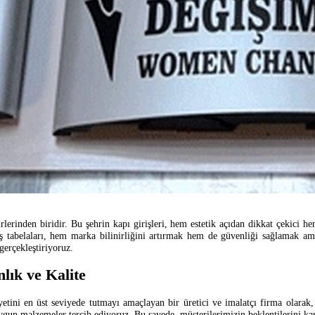
hirlerinden biridir. Bu şehrin kapı girişleri, hem estetik açıdan dikkat çekici h
riş tabelaları, hem marka bilinirliğini artırmak hem de güvenliği sağlamak a
 gerçekleştiriyoruz.
lık ve Kalite
tini en üst seviyede tutmayı amaçlayan bir üretici ve imalatçı firma olarak, 
uygun malzemeler tercih ediyoruz. Bu sayede, müşterilerimizin beklentilerini kar