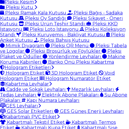
Pleksi Kesim
Pleksi Kutu
Pleksi Ramak Kala Kutusu
Pleksi Bağış - Sadaka
Kutusu
Pleksi Oy Sandığı
Pleksi Şikayet - Öneri
Kutusu
Pleksi Ürün Teşhir Standı
Pleksi KKD
İstasyonu
Pleksi Loto İstasyonu
Pleksi Koleksiyon
Standı
Pleksi Kuruyemiş - Bakliyat Kutusu
Pleksi
Anket Kutusu
Pleksi Bahşiş Kutusu
Mimik Diyagram
Pleksi QR Menü
Pleksi Tabela
ve Logolar
Pleksi Broşürlük ve Föylükler
Pleksi
Plaket ve Ödüller
Yönlendirme Levhaları
Makine
Koruma Kabinleri
Banko Önü Pleksi Kabartma
Hologram Etiketleri
Hologram Etiket
3D Hologram Etiket
Void
Hologram Etiket
Hologram Numaratör Etiket
Kabartma Levhalar
Cadde ve Sokak Levhaları
Mezarlık Levhaları
Tedaş Levhaları
Elektrik Abone Plakaları
Su Abone
Plakaları
Kapı Numara Levhaları
GES Levhaları
GES Solar Etiketleri
GES Güneş Enerji Levhaları
Kabartmalı PVC Etiket
Kabartmalı Tekstil Etiket
Kabartmalı Termos
Etiket
Kabartmalı Kupa Etiket
Kabartmalı Şişe