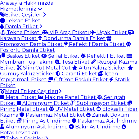
Anasayfa
Hakkımızda
Hizmetlerimiz
Etiket Çeşitleri
Leksan Etiket
Damla Etiket
Tekne Etiketi
VIP Araç Etiketi
Uçak Etiket
Karavan Etiket
Dondurma Damla Etiket
Promosyon Damla Etiket
Reflektif Damla Etiket
Fosforlu Damla Etiket
Baskes Etiket
Şeffaf Etiket
Reflektif Etiket
Membran Tuş Takımı
Tesa Etiket
Rezopal Kazıma
Etiket
Slim Cut Metal Cut
Altın Yaldız Sticker
Gümüş Yaldız Sticker
Garanti Etiket
İçten
Yapıştırmalı Etiket
Çift Yön Baskılı Etiket
Statik
Etiket
Metal Etiket Çeşitleri
Metal Etiket
Makine Panel Etiket
Serigrafi
Etiket
Alüminyum Etiket
Sublimasyon Etiket
Pirinç Metal Etiket
UV Metal Etiket
Eloksallı Fiber
Kazıma
Paslanmaz Metal Etiket
Zamak Döküm
Etiket
Pirinç Asit İndirme
Paslanmaz Asit İndirme
Alüminyum Asit İndirme
Bakır Asit İndirme
Botaş Levhaları
Tabela Çeşitleri