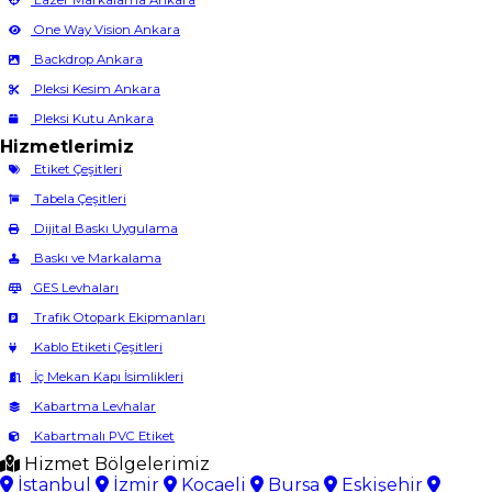
Lazer Markalama Ankara
One Way Vision Ankara
Backdrop Ankara
Pleksi Kesim Ankara
Pleksi Kutu Ankara
Hizmetlerimiz
Etiket Çeşitleri
Tabela Çeşitleri
Dijital Baskı Uygulama
Baskı ve Markalama
GES Levhaları
Trafik Otopark Ekipmanları
Kablo Etiketi Çeşitleri
İç Mekan Kapı İsimlikleri
Kabartma Levhalar
Kabartmalı PVC Etiket
Hizmet Bölgelerimiz
İstanbul
İzmir
Kocaeli
Bursa
Eskişehir