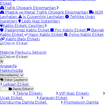
Etiket
Trafik Otopark Ekipmanları
Plastik ve Metal Trafik Otopark Ekipmanları
ADR
Levhaları
İş Güvenliği Levhaları
Tehlike Uyarı
İşaretleri
Ledli İkaz Sistemleri
Kablo Etiketi Çeşitleri
Paslanmaz Kablo Etiket
Pvc Kablo Etiket
Bayrak
Kablo Etiket
Hazır Kablo Etiket
Folyo Kablo Etiket
Kablo Bağı Etiketi
Makine Parkuru
İletişim
Anasayfa
Hakkımızda
Hizmetlerimiz
Etiket Çeşitleri
Leksan Etiket
Damla Etiket
Tekne Etiketi
VIP Araç Etiketi
Uçak Etiket
Karavan Etiket
Dondurma Damla Etiket
Promosyon Damla