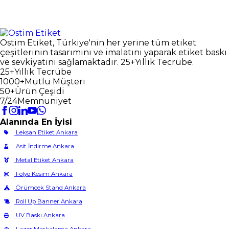
Ostim Etiket, Türkiye'nin her yerine tüm etiket
çeşitlerinin tasarımını ve imalatını yaparak etiket baskı
ve sevkiyatını sağlamaktadır. 25+Yıllık Tecrübe.
25+
Yıllık Tecrübe
1000+
Mutlu Müşteri
50+
Ürün Çeşidi
7/24
Memnuniyet
Alanında En İyisi
Leksan Etiket Ankara
Asit İndirme Ankara
Metal Etiket Ankara
Folyo Kesim Ankara
Örümcek Stand Ankara
Roll Up Banner Ankara
UV Baskı Ankara