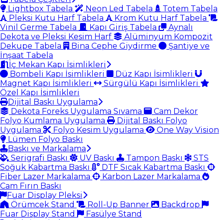
Lightbox Tabela
Neon Led Tabela
Totem Tabela
Pleksi Kutu Harf Tabela
Krom Kutu Harf Tabela
Vinil Germe Tabela
Kapı Giriş Tabela
Aynalı
Dekota ve Pleksi Kesim Harf
Alüminyum Kompozit
Dekupe Tabela
Bina Cephe Giydirme
Şantiye ve
İnşaat Tabela
İç Mekan Kapı İsimlikleri
Bombeli Kapı İsimlikleri
Düz Kapı İsimlikleri
Magnet Kapı İsimlikleri
Sürgülü Kapı İsimlikleri
Özel Kapı İsimlikleri
Dijital Baskı Uygulama
Dekota Foreks Uygulama Sıvama
Cam Dekor
Folyo Kumlama Uygulama
Dijital Baskı Folyo
Uygulama
Folyo Kesim Uygulama
One Way Vision
Lümen Folyo Baskı
Baskı ve Markalama
Serigrafi Baskı
UV Baskı
Tampon Baskı
STS
Soğuk Kabartma Baskı
DTF Sıcak Kabartma Baskı
Fiber Lazer Markalama
Karbon Lazer Markalama
Cam Fırın Baskı
Fuar Display Pleksi
Örümcek Stand
Roll-Up Banner
Backdrop
Fuar Display Stand
Fasülye Stand