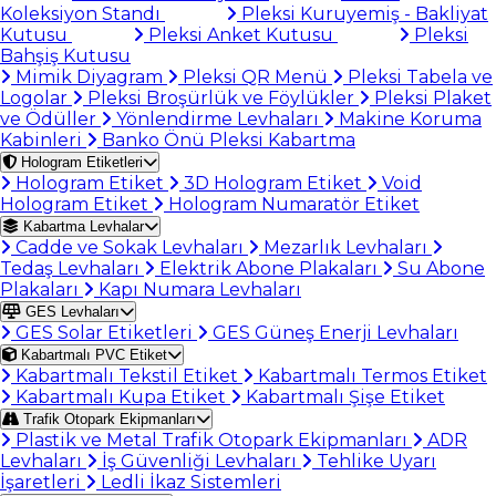
Koleksiyon Standı
Pleksi Kuruyemiş - Bakliyat
Kutusu
Pleksi Anket Kutusu
Pleksi
Bahşiş Kutusu
Mimik Diyagram
Pleksi QR Menü
Pleksi Tabela ve
Logolar
Pleksi Broşürlük ve Föylükler
Pleksi Plaket
ve Ödüller
Yönlendirme Levhaları
Makine Koruma
Kabinleri
Banko Önü Pleksi Kabartma
Hologram Etiketleri
Hologram Etiket
3D Hologram Etiket
Void
Hologram Etiket
Hologram Numaratör Etiket
Kabartma Levhalar
Cadde ve Sokak Levhaları
Mezarlık Levhaları
Tedaş Levhaları
Elektrik Abone Plakaları
Su Abone
Plakaları
Kapı Numara Levhaları
GES Levhaları
GES Solar Etiketleri
GES Güneş Enerji Levhaları
Kabartmalı PVC Etiket
Kabartmalı Tekstil Etiket
Kabartmalı Termos Etiket
Kabartmalı Kupa Etiket
Kabartmalı Şişe Etiket
Trafik Otopark Ekipmanları
Plastik ve Metal Trafik Otopark Ekipmanları
ADR
Levhaları
İş Güvenliği Levhaları
Tehlike Uyarı
İşaretleri
Ledli İkaz Sistemleri