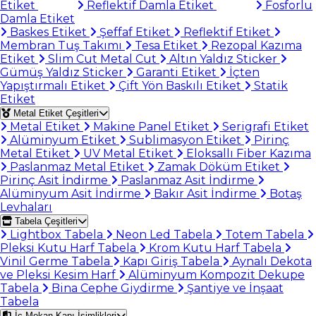
Etiket
Reflektif Damla Etiket
Fosforlu
Damla Etiket
Baskes Etiket
Şeffaf Etiket
Reflektif Etiket
Membran Tuş Takımı
Tesa Etiket
Rezopal Kazıma
Etiket
Slim Cut Metal Cut
Altın Yaldız Sticker
Gümüş Yaldız Sticker
Garanti Etiket
İçten
Yapıştırmalı Etiket
Çift Yön Baskılı Etiket
Statik
Etiket
Metal Etiket Çeşitleri
Metal Etiket
Makine Panel Etiket
Serigrafi Etiket
Alüminyum Etiket
Sublimasyon Etiket
Pirinç
Metal Etiket
UV Metal Etiket
Eloksallı Fiber Kazıma
Paslanmaz Metal Etiket
Zamak Döküm Etiket
Pirinç Asit İndirme
Paslanmaz Asit İndirme
Alüminyum Asit İndirme
Bakır Asit İndirme
Botaş
Levhaları
Tabela Çeşitleri
Lightbox Tabela
Neon Led Tabela
Totem Tabela
Pleksi Kutu Harf Tabela
Krom Kutu Harf Tabela
Vinil Germe Tabela
Kapı Giriş Tabela
Aynalı Dekota
ve Pleksi Kesim Harf
Alüminyum Kompozit Dekupe
Tabela
Bina Cephe Giydirme
Şantiye ve İnşaat
Tabela
İç Mekan Kapı İsimlikleri