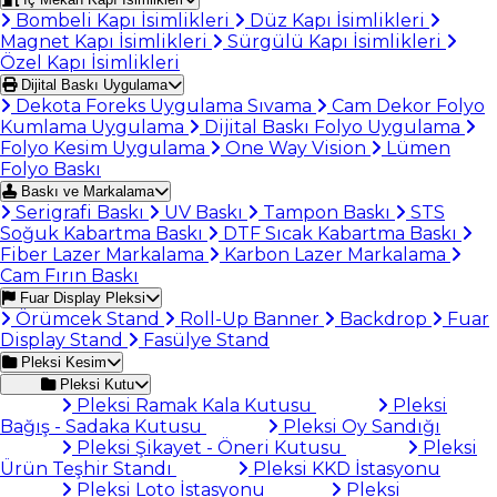
Bombeli Kapı İsimlikleri
Düz Kapı İsimlikleri
Magnet Kapı İsimlikleri
Sürgülü Kapı İsimlikleri
Özel Kapı İsimlikleri
Dijital Baskı Uygulama
Dekota Foreks Uygulama Sıvama
Cam Dekor Folyo
Kumlama Uygulama
Dijital Baskı Folyo Uygulama
Folyo Kesim Uygulama
One Way Vision
Lümen
Folyo Baskı
Baskı ve Markalama
Serigrafi Baskı
UV Baskı
Tampon Baskı
STS
Soğuk Kabartma Baskı
DTF Sıcak Kabartma Baskı
Fiber Lazer Markalama
Karbon Lazer Markalama
Cam Fırın Baskı
Fuar Display Pleksi
Örümcek Stand
Roll-Up Banner
Backdrop
Fuar
Display Stand
Fasülye Stand
Pleksi Kesim
Pleksi Kutu
Pleksi Ramak Kala Kutusu
Pleksi
Bağış - Sadaka Kutusu
Pleksi Oy Sandığı
Pleksi Şikayet - Öneri Kutusu
Pleksi
Ürün Teşhir Standı
Pleksi KKD İstasyonu
Pleksi Loto İstasyonu
Pleksi