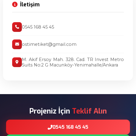
İletişim
0545 168 45 45
ostimetiket@gmail.com
M. Akif Ersoy Mah. 328. Cad. TR Invest Metro
Suits No:2 G Macunköy-Yenimahalle/Ankara
Projeniz İçin
Teklif Alın
0545 168 45 45