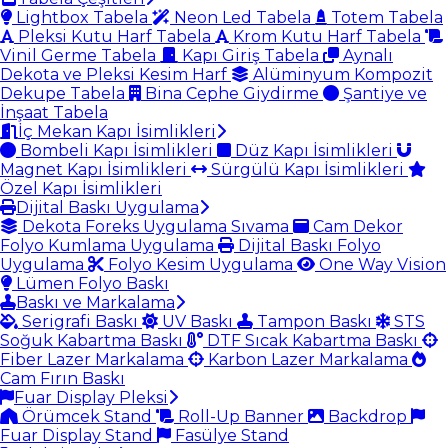
Lightbox Tabela
Neon Led Tabela
Totem Tabela
Pleksi Kutu Harf Tabela
Krom Kutu Harf Tabela
Vinil Germe Tabela
Kapı Giriş Tabela
Aynalı
Dekota ve Pleksi Kesim Harf
Alüminyum Kompozit
Dekupe Tabela
Bina Cephe Giydirme
Şantiye ve
İnşaat Tabela
İç Mekan Kapı İsimlikleri
Bombeli Kapı İsimlikleri
Düz Kapı İsimlikleri
Magnet Kapı İsimlikleri
Sürgülü Kapı İsimlikleri
Özel Kapı İsimlikleri
Dijital Baskı Uygulama
Dekota Foreks Uygulama Sıvama
Cam Dekor
Folyo Kumlama Uygulama
Dijital Baskı Folyo
Uygulama
Folyo Kesim Uygulama
One Way Vision
Lümen Folyo Baskı
Baskı ve Markalama
Serigrafi Baskı
UV Baskı
Tampon Baskı
STS
Soğuk Kabartma Baskı
DTF Sıcak Kabartma Baskı
Fiber Lazer Markalama
Karbon Lazer Markalama
Cam Fırın Baskı
Fuar Display Pleksi
Örümcek Stand
Roll-Up Banner
Backdrop
Fuar Display Stand
Fasülye Stand