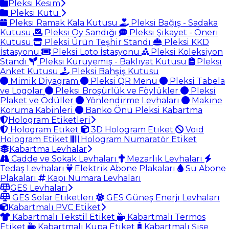
Pleksi Kesim
Pleksi Kutu
Pleksi Ramak Kala Kutusu
Pleksi Bağış - Sadaka
Kutusu
Pleksi Oy Sandığı
Pleksi Şikayet - Öneri
Kutusu
Pleksi Ürün Teşhir Standı
Pleksi KKD
İstasyonu
Pleksi Loto İstasyonu
Pleksi Koleksiyon
Standı
Pleksi Kuruyemiş - Bakliyat Kutusu
Pleksi
Anket Kutusu
Pleksi Bahşiş Kutusu
Mimik Diyagram
Pleksi QR Menü
Pleksi Tabela
ve Logolar
Pleksi Broşürlük ve Föylükler
Pleksi
Plaket ve Ödüller
Yönlendirme Levhaları
Makine
Koruma Kabinleri
Banko Önü Pleksi Kabartma
Hologram Etiketleri
Hologram Etiket
3D Hologram Etiket
Void
Hologram Etiket
Hologram Numaratör Etiket
Kabartma Levhalar
Cadde ve Sokak Levhaları
Mezarlık Levhaları
Tedaş Levhaları
Elektrik Abone Plakaları
Su Abone
Plakaları
Kapı Numara Levhaları
GES Levhaları
GES Solar Etiketleri
GES Güneş Enerji Levhaları
Kabartmalı PVC Etiket
Kabartmalı Tekstil Etiket
Kabartmalı Termos
Etiket
Kabartmalı Kupa Etiket
Kabartmalı Şişe