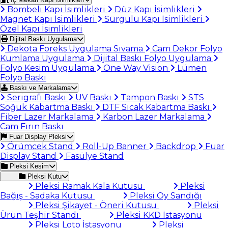
Bombeli Kapı İsimlikleri
Düz Kapı İsimlikleri
Magnet Kapı İsimlikleri
Sürgülü Kapı İsimlikleri
Özel Kapı İsimlikleri
Dijital Baskı Uygulama
Dekota Foreks Uygulama Sıvama
Cam Dekor Folyo
Kumlama Uygulama
Dijital Baskı Folyo Uygulama
Folyo Kesim Uygulama
One Way Vision
Lümen
Folyo Baskı
Baskı ve Markalama
Serigrafi Baskı
UV Baskı
Tampon Baskı
STS
Soğuk Kabartma Baskı
DTF Sıcak Kabartma Baskı
Fiber Lazer Markalama
Karbon Lazer Markalama
Cam Fırın Baskı
Fuar Display Pleksi
Örümcek Stand
Roll-Up Banner
Backdrop
Fuar
Display Stand
Fasülye Stand
Pleksi Kesim
Pleksi Kutu
Pleksi Ramak Kala Kutusu
Pleksi
Bağış - Sadaka Kutusu
Pleksi Oy Sandığı
Pleksi Şikayet - Öneri Kutusu
Pleksi
Ürün Teşhir Standı
Pleksi KKD İstasyonu
Pleksi Loto İstasyonu
Pleksi