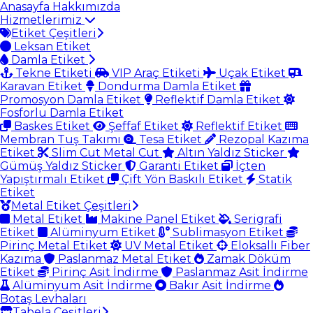
Anasayfa
Hakkımızda
Hizmetlerimiz
Etiket Çeşitleri
Leksan Etiket
Damla Etiket
Tekne Etiketi
VIP Araç Etiketi
Uçak Etiket
Karavan Etiket
Dondurma Damla Etiket
Promosyon Damla Etiket
Reflektif Damla Etiket
Fosforlu Damla Etiket
Baskes Etiket
Şeffaf Etiket
Reflektif Etiket
Membran Tuş Takımı
Tesa Etiket
Rezopal Kazıma
Etiket
Slim Cut Metal Cut
Altın Yaldız Sticker
Gümüş Yaldız Sticker
Garanti Etiket
İçten
Yapıştırmalı Etiket
Çift Yön Baskılı Etiket
Statik
Etiket
Metal Etiket Çeşitleri
Metal Etiket
Makine Panel Etiket
Serigrafi
Etiket
Alüminyum Etiket
Sublimasyon Etiket
Pirinç Metal Etiket
UV Metal Etiket
Eloksallı Fiber
Kazıma
Paslanmaz Metal Etiket
Zamak Döküm
Etiket
Pirinç Asit İndirme
Paslanmaz Asit İndirme
Alüminyum Asit İndirme
Bakır Asit İndirme
Botaş Levhaları
Tabela Çeşitleri