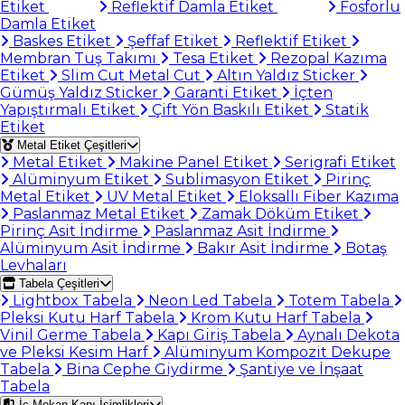
Etiket
Reflektif Damla Etiket
Fosforlu
Damla Etiket
Baskes Etiket
Şeffaf Etiket
Reflektif Etiket
Membran Tuş Takımı
Tesa Etiket
Rezopal Kazıma
Etiket
Slim Cut Metal Cut
Altın Yaldız Sticker
Gümüş Yaldız Sticker
Garanti Etiket
İçten
Yapıştırmalı Etiket
Çift Yön Baskılı Etiket
Statik
Etiket
Metal Etiket Çeşitleri
Metal Etiket
Makine Panel Etiket
Serigrafi Etiket
Alüminyum Etiket
Sublimasyon Etiket
Pirinç
Metal Etiket
UV Metal Etiket
Eloksallı Fiber Kazıma
Paslanmaz Metal Etiket
Zamak Döküm Etiket
Pirinç Asit İndirme
Paslanmaz Asit İndirme
Alüminyum Asit İndirme
Bakır Asit İndirme
Botaş
Levhaları
Tabela Çeşitleri
Lightbox Tabela
Neon Led Tabela
Totem Tabela
Pleksi Kutu Harf Tabela
Krom Kutu Harf Tabela
Vinil Germe Tabela
Kapı Giriş Tabela
Aynalı Dekota
ve Pleksi Kesim Harf
Alüminyum Kompozit Dekupe
Tabela
Bina Cephe Giydirme
Şantiye ve İnşaat
Tabela
İç Mekan Kapı İsimlikleri