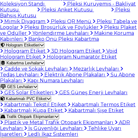
Koleksiyon Standı
Pleksi Kuruyemiş - Bakliyat
Kutusu
Pleksi Anket Kutusu
Pleksi
Bahşiş Kutusu
Mimik Diyagram
Pleksi QR Menü
Pleksi Tabela ve
Logolar
Pleksi Broşürlük ve Föylükler
Pleksi Plaket
ve Ödüller
Yönlendirme Levhaları
Makine Koruma
Kabinleri
Banko Önü Pleksi Kabartma
Hologram Etiketleri
Hologram Etiket
3D Hologram Etiket
Void
Hologram Etiket
Hologram Numaratör Etiket
Kabartma Levhalar
Cadde ve Sokak Levhaları
Mezarlık Levhaları
Tedaş Levhaları
Elektrik Abone Plakaları
Su Abone
Plakaları
Kapı Numara Levhaları
GES Levhaları
GES Solar Etiketleri
GES Güneş Enerji Levhaları
Kabartmalı PVC Etiket
Kabartmalı Tekstil Etiket
Kabartmalı Termos Etiket
Kabartmalı Kupa Etiket
Kabartmalı Şişe Etiket
Trafik Otopark Ekipmanları
Plastik ve Metal Trafik Otopark Ekipmanları
ADR
Levhaları
İş Güvenliği Levhaları
Tehlike Uyarı
İşaretleri
Ledli İkaz Sistemleri