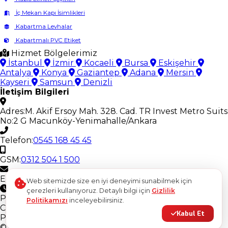
İç Mekan Kapı İsimlikleri
Kabartma Levhalar
Kabartmalı PVC Etiket
Hizmet Bölgelerimiz
İstanbul
İzmir
Kocaeli
Bursa
Eskişehir
Antalya
Konya
Gaziantep
Adana
Mersin
Kayseri
Samsun
Denizli
İletişim Bilgileri
Adres:
M. Akif Ersoy Mah. 328. Cad. TR Invest Metro Suits
No:2 G Macunköy-Yenimahalle/Ankara
Telefon:
0545 168 45 45
GSM:
0312 504 1 500
E-Posta:
ostimetiket@gmail.com
Web sitemizde size en iyi deneyimi sunabilmek için
Çalışma Saatleri
çerezleri kullanıyoruz. Detaylı bilgi için
Gizlilik
Pazartesi - Cuma
08:30 - 18:30
Politikamızı
inceleyebilirsiniz.
Cumartesi
08:30 - 17:00
Kabul Et
Pazar
Kapalı
© 2026
Ostim Etiket
. Tüm hakları saklıdır.