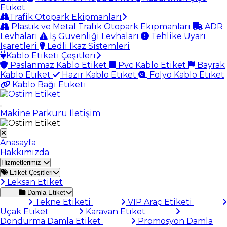
Etiket
Trafik Otopark Ekipmanları
Plastik ve Metal Trafik Otopark Ekipmanları
ADR
Levhaları
İş Güvenliği Levhaları
Tehlike Uyarı
İşaretleri
Ledli İkaz Sistemleri
Kablo Etiketi Çeşitleri
Paslanmaz Kablo Etiket
Pvc Kablo Etiket
Bayrak
Kablo Etiket
Hazır Kablo Etiket
Folyo Kablo Etiket
Kablo Bağı Etiketi
Makine Parkuru
İletişim
Anasayfa
Hakkımızda
Hizmetlerimiz
Etiket Çeşitleri
Leksan Etiket
Damla Etiket
Tekne Etiketi
VIP Araç Etiketi
Uçak Etiket
Karavan Etiket
Dondurma Damla Etiket
Promosyon Damla