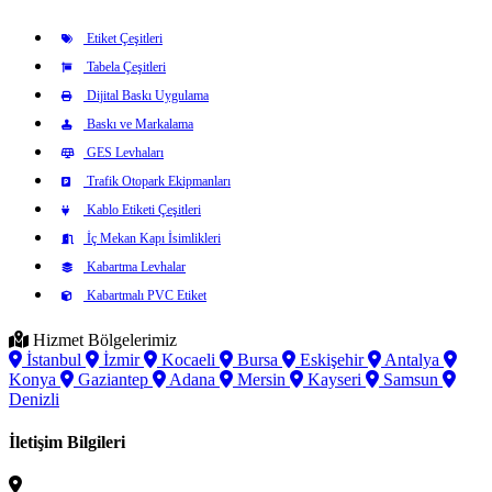
Etiket Çeşitleri
Tabela Çeşitleri
Dijital Baskı Uygulama
Baskı ve Markalama
GES Levhaları
Trafik Otopark Ekipmanları
Kablo Etiketi Çeşitleri
İç Mekan Kapı İsimlikleri
Kabartma Levhalar
Kabartmalı PVC Etiket
Hizmet Bölgelerimiz
İstanbul
İzmir
Kocaeli
Bursa
Eskişehir
Antalya
Konya
Gaziantep
Adana
Mersin
Kayseri
Samsun
Denizli
İletişim Bilgileri