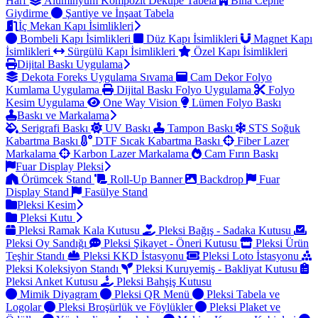
Harf
Alüminyum Kompozit Dekupe Tabela
Bina Cephe
Giydirme
Şantiye ve İnşaat Tabela
İç Mekan Kapı İsimlikleri
Bombeli Kapı İsimlikleri
Düz Kapı İsimlikleri
Magnet Kapı
İsimlikleri
Sürgülü Kapı İsimlikleri
Özel Kapı İsimlikleri
Dijital Baskı Uygulama
Dekota Foreks Uygulama Sıvama
Cam Dekor Folyo
Kumlama Uygulama
Dijital Baskı Folyo Uygulama
Folyo
Kesim Uygulama
One Way Vision
Lümen Folyo Baskı
Baskı ve Markalama
Serigrafi Baskı
UV Baskı
Tampon Baskı
STS Soğuk
Kabartma Baskı
DTF Sıcak Kabartma Baskı
Fiber Lazer
Markalama
Karbon Lazer Markalama
Cam Fırın Baskı
Fuar Display Pleksi
Örümcek Stand
Roll-Up Banner
Backdrop
Fuar
Display Stand
Fasülye Stand
Pleksi Kesim
Pleksi Kutu
Pleksi Ramak Kala Kutusu
Pleksi Bağış - Sadaka Kutusu
Pleksi Oy Sandığı
Pleksi Şikayet - Öneri Kutusu
Pleksi Ürün
Teşhir Standı
Pleksi KKD İstasyonu
Pleksi Loto İstasyonu
Pleksi Koleksiyon Standı
Pleksi Kuruyemiş - Bakliyat Kutusu
Pleksi Anket Kutusu
Pleksi Bahşiş Kutusu
Mimik Diyagram
Pleksi QR Menü
Pleksi Tabela ve
Logolar
Pleksi Broşürlük ve Föylükler
Pleksi Plaket ve