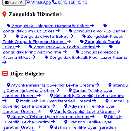
WhatsApp
0545 168 45 45
Teklif Al
Zonguldak Hizmetleri
Zonguldak Hologram Numaratör Etiket
Zonguldak Slim Cut Etiket
Zonguldak Roll-Up Banner
Zonguldak Metal Etiket
Zonguldak Plastik
Trafik Otopark Ekipman Üretimi
Zonguldak Damla
Etiket
Zonguldak ADR Levha Üretimi
Zonguldak Pirinç Asit İndirme
Zonguldak Rezopal
Kazıma Etiket
Zonguldak Eloksallı Fiber Lazer Kazıma
Diğer Bölgeler
Afyonkarahisar İş Güvenliği Levha Üretimi
İstanbul
İş Güvenliği Levha Üretimi
Çankırı Tehlike Uyarı
İşaretleri Üretimi
Kırklareli İş Güvenliği Levha Üretimi
İzmir Tehlike Uyarı İşaretleri Üretimi
Tunceli İş
Güvenliği Levha Üretimi
Adıyaman Tehlike Uyarı
İşaretleri Üretimi
Van İş Güvenliği Levha Üretimi
Kütahya Tehlike Uyarı İşaretleri Üretimi
Bitlis İş
Güvenliği Levha Üretimi
Trabzon Tehlike Uyarı
İşaretleri Üretimi
Batman Tehlike Uyarı İşaretleri