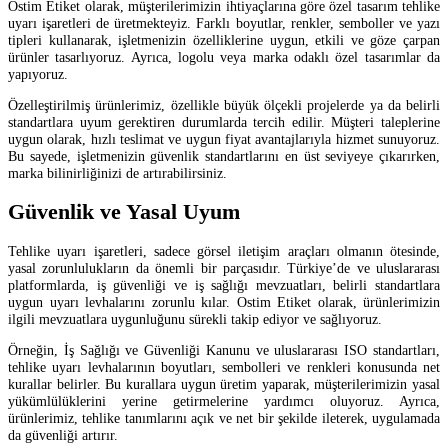
Ostim Etiket olarak, müşterilerimizin ihtiyaçlarına göre özel tasarım tehlike
uyarı işaretleri de üretmekteyiz. Farklı boyutlar, renkler, semboller ve yazı
tipleri kullanarak, işletmenizin özelliklerine uygun, etkili ve göze çarpan
ürünler tasarlıyoruz. Ayrıca, logolu veya marka odaklı özel tasarımlar da
yapıyoruz.
Özelleştirilmiş ürünlerimiz, özellikle büyük ölçekli projelerde ya da belirli
standartlara uyum gerektiren durumlarda tercih edilir. Müşteri taleplerine
uygun olarak, hızlı teslimat ve uygun fiyat avantajlarıyla hizmet sunuyoruz.
Bu sayede, işletmenizin güvenlik standartlarını en üst seviyeye çıkarırken,
marka bilinirliğinizi de artırabilirsiniz.
Güvenlik ve Yasal Uyum
Tehlike uyarı işaretleri, sadece görsel iletişim araçları olmanın ötesinde,
yasal zorunlulukların da önemli bir parçasıdır. Türkiye’de ve uluslararası
platformlarda, iş güvenliği ve iş sağlığı mevzuatları, belirli standartlara
uygun uyarı levhalarını zorunlu kılar. Ostim Etiket olarak, ürünlerimizin
ilgili mevzuatlara uygunluğunu sürekli takip ediyor ve sağlıyoruz.
Örneğin, İş Sağlığı ve Güvenliği Kanunu ve uluslararası ISO standartları,
tehlike uyarı levhalarının boyutları, sembolleri ve renkleri konusunda net
kurallar belirler. Bu kurallara uygun üretim yaparak, müşterilerimizin yasal
yükümlülüklerini yerine getirmelerine yardımcı oluyoruz. Ayrıca,
ürünlerimiz, tehlike tanımlarını açık ve net bir şekilde ileterek, uygulamada
da güvenliği artırır.