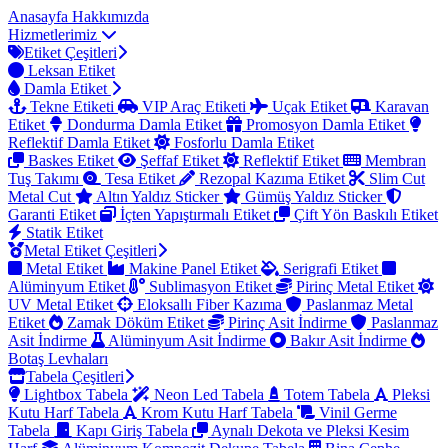
Anasayfa
Hakkımızda
Hizmetlerimiz
Etiket Çeşitleri
Leksan Etiket
Damla Etiket
Tekne Etiketi
VIP Araç Etiketi
Uçak Etiket
Karavan
Etiket
Dondurma Damla Etiket
Promosyon Damla Etiket
Reflektif Damla Etiket
Fosforlu Damla Etiket
Baskes Etiket
Şeffaf Etiket
Reflektif Etiket
Membran
Tuş Takımı
Tesa Etiket
Rezopal Kazıma Etiket
Slim Cut
Metal Cut
Altın Yaldız Sticker
Gümüş Yaldız Sticker
Garanti Etiket
İçten Yapıştırmalı Etiket
Çift Yön Baskılı Etiket
Statik Etiket
Metal Etiket Çeşitleri
Metal Etiket
Makine Panel Etiket
Serigrafi Etiket
Alüminyum Etiket
Sublimasyon Etiket
Pirinç Metal Etiket
UV Metal Etiket
Eloksallı Fiber Kazıma
Paslanmaz Metal
Etiket
Zamak Döküm Etiket
Pirinç Asit İndirme
Paslanmaz
Asit İndirme
Alüminyum Asit İndirme
Bakır Asit İndirme
Botaş Levhaları
Tabela Çeşitleri
Lightbox Tabela
Neon Led Tabela
Totem Tabela
Pleksi
Kutu Harf Tabela
Krom Kutu Harf Tabela
Vinil Germe
Tabela
Kapı Giriş Tabela
Aynalı Dekota ve Pleksi Kesim