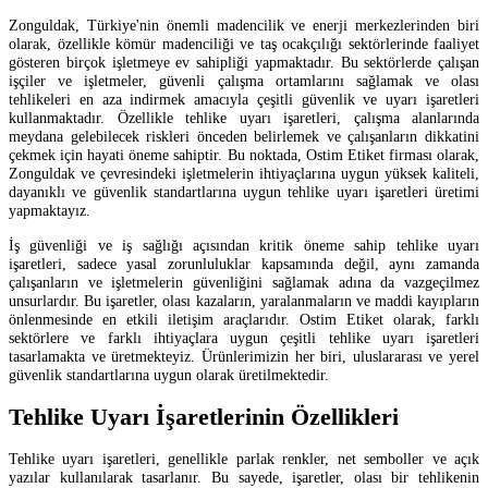
Zonguldak, Türkiye'nin önemli madencilik ve enerji merkezlerinden biri
olarak, özellikle kömür madenciliği ve taş ocakçılığı sektörlerinde faaliyet
gösteren birçok işletmeye ev sahipliği yapmaktadır. Bu sektörlerde çalışan
işçiler ve işletmeler, güvenli çalışma ortamlarını sağlamak ve olası
tehlikeleri en aza indirmek amacıyla çeşitli güvenlik ve uyarı işaretleri
kullanmaktadır. Özellikle tehlike uyarı işaretleri, çalışma alanlarında
meydana gelebilecek riskleri önceden belirlemek ve çalışanların dikkatini
çekmek için hayati öneme sahiptir. Bu noktada, Ostim Etiket firması olarak,
Zonguldak ve çevresindeki işletmelerin ihtiyaçlarına uygun yüksek kaliteli,
dayanıklı ve güvenlik standartlarına uygun tehlike uyarı işaretleri üretimi
yapmaktayız.
İş güvenliği ve iş sağlığı açısından kritik öneme sahip tehlike uyarı
işaretleri, sadece yasal zorunluluklar kapsamında değil, aynı zamanda
çalışanların ve işletmelerin güvenliğini sağlamak adına da vazgeçilmez
unsurlardır. Bu işaretler, olası kazaların, yaralanmaların ve maddi kayıpların
önlenmesinde en etkili iletişim araçlarıdır. Ostim Etiket olarak, farklı
sektörlere ve farklı ihtiyaçlara uygun çeşitli tehlike uyarı işaretleri
tasarlamakta ve üretmekteyiz. Ürünlerimizin her biri, uluslararası ve yerel
güvenlik standartlarına uygun olarak üretilmektedir.
Tehlike Uyarı İşaretlerinin Özellikleri
Tehlike uyarı işaretleri, genellikle parlak renkler, net semboller ve açık
yazılar kullanılarak tasarlanır. Bu sayede, işaretler, olası bir tehlikenin