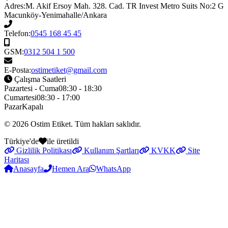
Adres:
M. Akif Ersoy Mah. 328. Cad. TR Invest Metro Suits No:2 G
Macunköy-Yenimahalle/Ankara
Telefon:
0545 168 45 45
GSM:
0312 504 1 500
E-Posta:
ostimetiket@gmail.com
Çalışma Saatleri
Pazartesi - Cuma
08:30 - 18:30
Cumartesi
08:30 - 17:00
Pazar
Kapalı
© 2026
Ostim Etiket
. Tüm hakları saklıdır.
Türkiye'de
ile üretildi
Gizlilik Politikası
Kullanım Şartları
KVKK
Site
Haritası
Anasayfa
Hemen Ara
WhatsApp