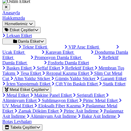
Anasayfa
Hakkımızda
Hizmetlerimiz
Etiket Çeşitleri
Leksan Etiket
Damla Etiket
Tekne Etiketi
VIP Araç Etiketi
Uçak Etiket
Karavan Etiket
Dondurma Damla
Etiket
Promosyon Damla Etiket
Reflektif
Damla Etiket
Fosforlu Damla Etiket
Baskes Etiket
Şeffaf Etiket
Reflektif Etiket
Membran Tuş
Takımı
Tesa Etiket
Rezopal Kazıma Etiket
Slim Cut Metal
Cut
Altın Yaldız Sticker
Gümüş Yaldız Sticker
Garanti Etiket
İçten Yapıştırmalı Etiket
Çift Yön Baskılı Etiket
Statik Etiket
Metal Etiket Çeşitleri
Metal Etiket
Makine Panel Etiket
Serigrafi Etiket
Alüminyum Etiket
Sublimasyon Etiket
Pirinç Metal Etiket
UV Metal Etiket
Eloksallı Fiber Kazıma
Paslanmaz Metal
Etiket
Zamak Döküm Etiket
Pirinç Asit İndirme
Paslanmaz
Asit İndirme
Alüminyum Asit İndirme
Bakır Asit İndirme
Botaş Levhaları
Tabela Çeşitleri