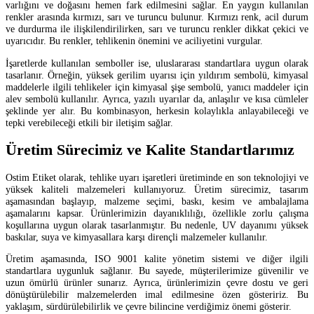
varlığını ve doğasını hemen fark edilmesini sağlar. En yaygın kullanılan
renkler arasında kırmızı, sarı ve turuncu bulunur. Kırmızı renk, acil durum
ve durdurma ile ilişkilendirilirken, sarı ve turuncu renkler dikkat çekici ve
uyarıcıdır. Bu renkler, tehlikenin önemini ve aciliyetini vurgular.
İşaretlerde kullanılan semboller ise, uluslararası standartlara uygun olarak
tasarlanır. Örneğin, yüksek gerilim uyarısı için yıldırım sembolü, kimyasal
maddelerle ilgili tehlikeler için kimyasal şişe sembolü, yanıcı maddeler için
alev sembolü kullanılır. Ayrıca, yazılı uyarılar da, anlaşılır ve kısa cümleler
şeklinde yer alır. Bu kombinasyon, herkesin kolaylıkla anlayabileceği ve
tepki verebileceği etkili bir iletişim sağlar.
Üretim Sürecimiz ve Kalite Standartlarımız
Ostim Etiket olarak, tehlike uyarı işaretleri üretiminde en son teknolojiyi ve
yüksek kaliteli malzemeleri kullanıyoruz. Üretim sürecimiz, tasarım
aşamasından başlayıp, malzeme seçimi, baskı, kesim ve ambalajlama
aşamalarını kapsar. Ürünlerimizin dayanıklılığı, özellikle zorlu çalışma
koşullarına uygun olarak tasarlanmıştır. Bu nedenle, UV dayanımı yüksek
baskılar, suya ve kimyasallara karşı dirençli malzemeler kullanılır.
Üretim aşamasında, ISO 9001 kalite yönetim sistemi ve diğer ilgili
standartlara uygunluk sağlanır. Bu sayede, müşterilerimize güvenilir ve
uzun ömürlü ürünler sunarız. Ayrıca, ürünlerimizin çevre dostu ve geri
dönüştürülebilir malzemelerden imal edilmesine özen gösteririz. Bu
yaklaşım, sürdürülebilirlik ve çevre bilincine verdiğimiz önemi gösterir.