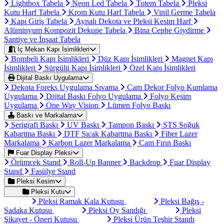
Lightbox Tabela
Neon Led Tabela
Totem Tabela
Pleksi
Kutu Harf Tabela
Krom Kutu Harf Tabela
Vinil Germe Tabela
Kapı Giriş Tabela
Aynalı Dekota ve Pleksi Kesim Harf
Alüminyum Kompozit Dekupe Tabela
Bina Cephe Giydirme
Şantiye ve İnşaat Tabela
İç Mekan Kapı İsimlikleri
Bombeli Kapı İsimlikleri
Düz Kapı İsimlikleri
Magnet Kapı
İsimlikleri
Sürgülü Kapı İsimlikleri
Özel Kapı İsimlikleri
Dijital Baskı Uygulama
Dekota Foreks Uygulama Sıvama
Cam Dekor Folyo Kumlama
Uygulama
Dijital Baskı Folyo Uygulama
Folyo Kesim
Uygulama
One Way Vision
Lümen Folyo Baskı
Baskı ve Markalama
Serigrafi Baskı
UV Baskı
Tampon Baskı
STS Soğuk
Kabartma Baskı
DTF Sıcak Kabartma Baskı
Fiber Lazer
Markalama
Karbon Lazer Markalama
Cam Fırın Baskı
Fuar Display Pleksi
Örümcek Stand
Roll-Up Banner
Backdrop
Fuar Display
Stand
Fasülye Stand
Pleksi Kesim
Pleksi Kutu
Pleksi Ramak Kala Kutusu
Pleksi Bağış -
Sadaka Kutusu
Pleksi Oy Sandığı
Pleksi
Şikayet - Öneri Kutusu
Pleksi Ürün Teşhir Standı