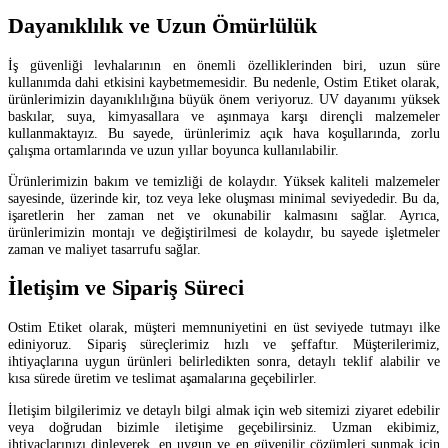
Dayanıklılık ve Uzun Ömürlülük
İş güvenliği levhalarının en önemli özelliklerinden biri, uzun süre
kullanımda dahi etkisini kaybetmemesidir. Bu nedenle, Ostim Etiket olarak,
ürünlerimizin dayanıklılığına büyük önem veriyoruz. UV dayanımı yüksek
baskılar, suya, kimyasallara ve aşınmaya karşı dirençli malzemeler
kullanmaktayız. Bu sayede, ürünlerimiz açık hava koşullarında, zorlu
çalışma ortamlarında ve uzun yıllar boyunca kullanılabilir.
Ürünlerimizin bakım ve temizliği de kolaydır. Yüksek kaliteli malzemeler
sayesinde, üzerinde kir, toz veya leke oluşması minimal seviyededir. Bu da,
işaretlerin her zaman net ve okunabilir kalmasını sağlar. Ayrıca,
ürünlerimizin montajı ve değiştirilmesi de kolaydır, bu sayede işletmeler
zaman ve maliyet tasarrufu sağlar.
İletişim ve Sipariş Süreci
Ostim Etiket olarak, müşteri memnuniyetini en üst seviyede tutmayı ilke
ediniyoruz. Sipariş süreçlerimiz hızlı ve şeffaftır. Müşterilerimiz,
ihtiyaçlarına uygun ürünleri belirledikten sonra, detaylı teklif alabilir ve
kısa sürede üretim ve teslimat aşamalarına geçebilirler.
İletişim bilgilerimiz ve detaylı bilgi almak için web sitemizi ziyaret edebilir
veya doğrudan bizimle iletişime geçebilirsiniz. Uzman ekibimiz,
ihtiyaçlarınızı dinleyerek, en uygun ve en güvenilir çözümleri sunmak için