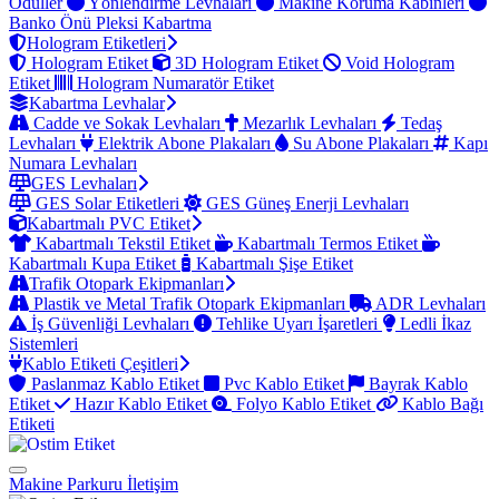
Ödüller
Yönlendirme Levhaları
Makine Koruma Kabinleri
Banko Önü Pleksi Kabartma
Hologram Etiketleri
Hologram Etiket
3D Hologram Etiket
Void Hologram
Etiket
Hologram Numaratör Etiket
Kabartma Levhalar
Cadde ve Sokak Levhaları
Mezarlık Levhaları
Tedaş
Levhaları
Elektrik Abone Plakaları
Su Abone Plakaları
Kapı
Numara Levhaları
GES Levhaları
GES Solar Etiketleri
GES Güneş Enerji Levhaları
Kabartmalı PVC Etiket
Kabartmalı Tekstil Etiket
Kabartmalı Termos Etiket
Kabartmalı Kupa Etiket
Kabartmalı Şişe Etiket
Trafik Otopark Ekipmanları
Plastik ve Metal Trafik Otopark Ekipmanları
ADR Levhaları
İş Güvenliği Levhaları
Tehlike Uyarı İşaretleri
Ledli İkaz
Sistemleri
Kablo Etiketi Çeşitleri
Paslanmaz Kablo Etiket
Pvc Kablo Etiket
Bayrak Kablo
Etiket
Hazır Kablo Etiket
Folyo Kablo Etiket
Kablo Bağı
Etiketi
Makine Parkuru
İletişim