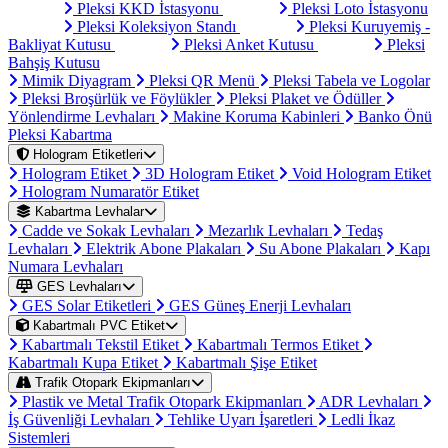
Pleksi KKD İstasyonu
Pleksi Loto İstasyonu
Pleksi Koleksiyon Standı
Pleksi Kuruyemiş -
Bakliyat Kutusu
Pleksi Anket Kutusu
Pleksi
Bahşiş Kutusu
Mimik Diyagram
Pleksi QR Menü
Pleksi Tabela ve Logolar
Pleksi Broşürlük ve Föylükler
Pleksi Plaket ve Ödüller
Yönlendirme Levhaları
Makine Koruma Kabinleri
Banko Önü
Pleksi Kabartma
Hologram Etiketleri
Hologram Etiket
3D Hologram Etiket
Void Hologram Etiket
Hologram Numaratör Etiket
Kabartma Levhalar
Cadde ve Sokak Levhaları
Mezarlık Levhaları
Tedaş
Levhaları
Elektrik Abone Plakaları
Su Abone Plakaları
Kapı
Numara Levhaları
GES Levhaları
GES Solar Etiketleri
GES Güneş Enerji Levhaları
Kabartmalı PVC Etiket
Kabartmalı Tekstil Etiket
Kabartmalı Termos Etiket
Kabartmalı Kupa Etiket
Kabartmalı Şişe Etiket
Trafik Otopark Ekipmanları
Plastik ve Metal Trafik Otopark Ekipmanları
ADR Levhaları
İş Güvenliği Levhaları
Tehlike Uyarı İşaretleri
Ledli İkaz
Sistemleri