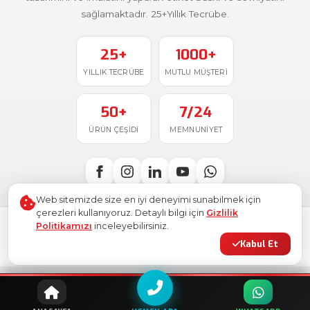
sağlamaktadır. 25+Yıllık Tecrübe.
25+
1000+
YILLIK TECRÜBE
MUTLU MÜŞTERI
50+
7/24
ÜRÜN ÇEŞIDI
MEMNUNIYET
Web sitemizde size en iyi deneyimi sunabilmek için
çerezleri kullanıyoruz. Detaylı bilgi için
Gizlilik
Politikamızı
inceleyebilirsiniz.
Türkiye'de
ile üretildi
© 2026
Ostim Etiket
. Tüm hakları saklıdır.
Kabul Et
Gizlilik Politikası
Kullanım Şartları
KVKK
Site Haritası