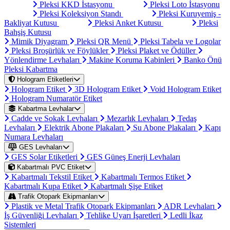
Pleksi KKD İstasyonu
Pleksi Loto İstasyonu
Pleksi Koleksiyon Standı
Pleksi Kuruyemiş -
Bakliyat Kutusu
Pleksi Anket Kutusu
Pleksi
Bahşiş Kutusu
Mimik Diyagram
Pleksi QR Menü
Pleksi Tabela ve Logolar
Pleksi Broşürlük ve Föylükler
Pleksi Plaket ve Ödüller
Yönlendirme Levhaları
Makine Koruma Kabinleri
Banko Önü
Pleksi Kabartma
Hologram Etiketleri
Hologram Etiket
3D Hologram Etiket
Void Hologram Etiket
Hologram Numaratör Etiket
Kabartma Levhalar
Cadde ve Sokak Levhaları
Mezarlık Levhaları
Tedaş
Levhaları
Elektrik Abone Plakaları
Su Abone Plakaları
Kapı
Numara Levhaları
GES Levhaları
GES Solar Etiketleri
GES Güneş Enerji Levhaları
Kabartmalı PVC Etiket
Kabartmalı Tekstil Etiket
Kabartmalı Termos Etiket
Kabartmalı Kupa Etiket
Kabartmalı Şişe Etiket
Trafik Otopark Ekipmanları
Plastik ve Metal Trafik Otopark Ekipmanları
ADR Levhaları
İş Güvenliği Levhaları
Tehlike Uyarı İşaretleri
Ledli İkaz
Sistemleri