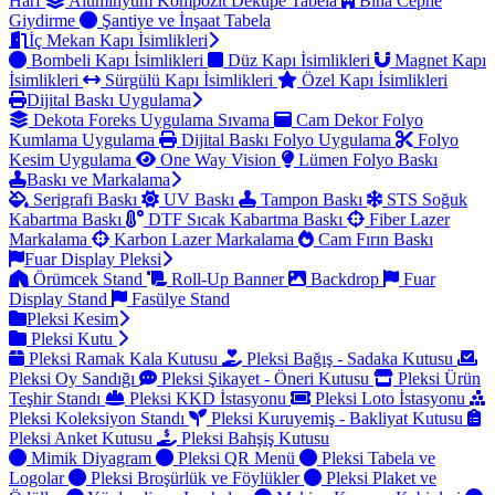
Harf
Alüminyum Kompozit Dekupe Tabela
Bina Cephe
Giydirme
Şantiye ve İnşaat Tabela
İç Mekan Kapı İsimlikleri
Bombeli Kapı İsimlikleri
Düz Kapı İsimlikleri
Magnet Kapı
İsimlikleri
Sürgülü Kapı İsimlikleri
Özel Kapı İsimlikleri
Dijital Baskı Uygulama
Dekota Foreks Uygulama Sıvama
Cam Dekor Folyo
Kumlama Uygulama
Dijital Baskı Folyo Uygulama
Folyo
Kesim Uygulama
One Way Vision
Lümen Folyo Baskı
Baskı ve Markalama
Serigrafi Baskı
UV Baskı
Tampon Baskı
STS Soğuk
Kabartma Baskı
DTF Sıcak Kabartma Baskı
Fiber Lazer
Markalama
Karbon Lazer Markalama
Cam Fırın Baskı
Fuar Display Pleksi
Örümcek Stand
Roll-Up Banner
Backdrop
Fuar
Display Stand
Fasülye Stand
Pleksi Kesim
Pleksi Kutu
Pleksi Ramak Kala Kutusu
Pleksi Bağış - Sadaka Kutusu
Pleksi Oy Sandığı
Pleksi Şikayet - Öneri Kutusu
Pleksi Ürün
Teşhir Standı
Pleksi KKD İstasyonu
Pleksi Loto İstasyonu
Pleksi Koleksiyon Standı
Pleksi Kuruyemiş - Bakliyat Kutusu
Pleksi Anket Kutusu
Pleksi Bahşiş Kutusu
Mimik Diyagram
Pleksi QR Menü
Pleksi Tabela ve
Logolar
Pleksi Broşürlük ve Föylükler
Pleksi Plaket ve