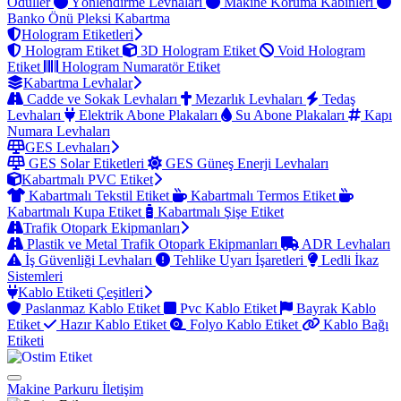
Ödüller
Yönlendirme Levhaları
Makine Koruma Kabinleri
Banko Önü Pleksi Kabartma
Hologram Etiketleri
Hologram Etiket
3D Hologram Etiket
Void Hologram
Etiket
Hologram Numaratör Etiket
Kabartma Levhalar
Cadde ve Sokak Levhaları
Mezarlık Levhaları
Tedaş
Levhaları
Elektrik Abone Plakaları
Su Abone Plakaları
Kapı
Numara Levhaları
GES Levhaları
GES Solar Etiketleri
GES Güneş Enerji Levhaları
Kabartmalı PVC Etiket
Kabartmalı Tekstil Etiket
Kabartmalı Termos Etiket
Kabartmalı Kupa Etiket
Kabartmalı Şişe Etiket
Trafik Otopark Ekipmanları
Plastik ve Metal Trafik Otopark Ekipmanları
ADR Levhaları
İş Güvenliği Levhaları
Tehlike Uyarı İşaretleri
Ledli İkaz
Sistemleri
Kablo Etiketi Çeşitleri
Paslanmaz Kablo Etiket
Pvc Kablo Etiket
Bayrak Kablo
Etiket
Hazır Kablo Etiket
Folyo Kablo Etiket
Kablo Bağı
Etiketi
Makine Parkuru
İletişim