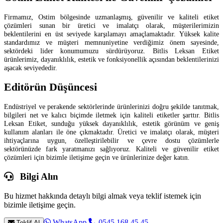
Firmamız, Ostim bölgesinde uzmanlaşmış, güvenilir ve kaliteli etiket
çözümleri sunan bir üretici ve imalatçı olarak, müşterilerimizin
beklentilerini en üst seviyede karşılamayı amaçlamaktadır. Yüksek kalite
standardımız ve müşteri memnuniyetine verdiğimiz önem sayesinde,
sektördeki lider konumumuzu sürdürüyoruz. Bitlis Leksan Etiket
ürünlerimiz, dayanıklılık, estetik ve fonksiyonellik açısından beklentilerinizi
aşacak seviyededir.
Editörün Düşüncesi
Endüstriyel ve perakende sektörlerinde ürünlerinizi doğru şekilde tanıtmak,
bilgileri net ve kalıcı biçimde iletmek için kaliteli etiketler şarttır. Bitlis
Leksan Etiket, sunduğu yüksek dayanıklılık, estetik görünüm ve geniş
kullanım alanları ile öne çıkmaktadır. Üretici ve imalatçı olarak, müşteri
ihtiyaçlarına uygun, özelleştirilebilir ve çevre dostu çözümlerle
sektörünüzde fark yaratmanızı sağlıyoruz. Kaliteli ve güvenilir etiket
çözümleri için bizimle iletişime geçin ve ürünlerinize değer katın.
Bilgi Alın
Bu hizmet hakkında detaylı bilgi almak veya teklif istemek için
bizimle iletişime geçin.
WhatsApp
0545 168 45 45
Teklif Al