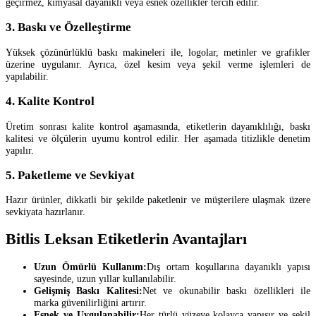
geçirmez, kimyasal dayanıklı veya esnek özellikler tercih edilir.
3. Baskı ve Özelleştirme
Yüksek çözünürlüklü baskı makineleri ile, logolar, metinler ve grafikler
üzerine uygulanır. Ayrıca, özel kesim veya şekil verme işlemleri de
yapılabilir.
4. Kalite Kontrol
Üretim sonrası kalite kontrol aşamasında, etiketlerin dayanıklılığı, baskı
kalitesi ve ölçülerin uyumu kontrol edilir. Her aşamada titizlikle denetim
yapılır.
5. Paketleme ve Sevkiyat
Hazır ürünler, dikkatli bir şekilde paketlenir ve müşterilere ulaşmak üzere
sevkiyata hazırlanır.
Bitlis Leksan Etiketlerin Avantajları
Uzun Ömürlü Kullanım:
Dış ortam koşullarına dayanıklı yapısı
sayesinde, uzun yıllar kullanılabilir.
Gelişmiş Baskı Kalitesi:
Net ve okunabilir baskı özellikleri ile
marka güvenilirliğini artırır.
Esnek ve Uygulanabilir:
Her türlü yüzeye kolayca yapışır ve şekil