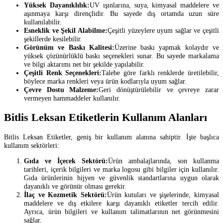
Yüksek Dayanıklılık:
UV ışınlarına, suya, kimyasal maddelere ve
aşınmaya karşı dirençlidir. Bu sayede dış ortamda uzun süre
kullanılabilir.
Esneklik ve Şekil Alabilme:
Çeşitli yüzeylere uyum sağlar ve çeşitli
şekillerde kesilebilir.
Görünüm ve Baskı Kalitesi:
Üzerine baskı yapmak kolaydır ve
yüksek çözünürlüklü baskı seçenekleri sunar. Bu sayede markalama
ve bilgi aktarımı net bir şekilde yapılabilir.
Çeşitli Renk Seçenekleri:
Talebe göre farklı renklerde üretilebilir,
böylece marka renkleri veya ürün kodlarıyla uyum sağlar.
Çevre Dostu Malzeme:
Geri dönüştürülebilir ve çevreye zarar
vermeyen hammaddeler kullanılır.
Bitlis Leksan Etiketlerin Kullanım Alanları
Bitlis Leksan Etiketler, geniş bir kullanım alanına sahiptir. İşte başlıca
kullanım sektörleri:
Gıda ve İçecek Sektörü:
Ürün ambalajlarında, son kullanma
tarihleri, içerik bilgileri ve marka logosu gibi bilgiler için kullanılır.
Gıda ürünlerinin hijyen ve güvenlik standartlarına uygun olarak
dayanıklı ve görünür olması gerekir.
İlaç ve Kozmetik Sektörü:
Ürün kutuları ve şişelerinde, kimyasal
maddelere ve dış etkilere karşı dayanıklı etiketler tercih edilir.
Ayrıca, ürün bilgileri ve kullanım talimatlarının net görünmesini
sağlar.