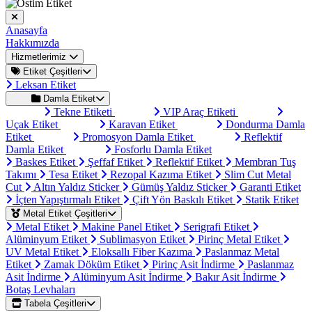
Anasayfa
Hakkımızda
Hizmetlerimiz
Etiket Çeşitleri
Leksan Etiket
Damla Etiket
Tekne Etiketi
VIP Araç Etiketi
Uçak Etiket
Karavan Etiket
Dondurma Damla
Etiket
Promosyon Damla Etiket
Reflektif
Damla Etiket
Fosforlu Damla Etiket
Baskes Etiket
Şeffaf Etiket
Reflektif Etiket
Membran Tuş
Takımı
Tesa Etiket
Rezopal Kazıma Etiket
Slim Cut Metal
Cut
Altın Yaldız Sticker
Gümüş Yaldız Sticker
Garanti Etiket
İçten Yapıştırmalı Etiket
Çift Yön Baskılı Etiket
Statik Etiket
Metal Etiket Çeşitleri
Metal Etiket
Makine Panel Etiket
Serigrafi Etiket
Alüminyum Etiket
Sublimasyon Etiket
Pirinç Metal Etiket
UV Metal Etiket
Eloksallı Fiber Kazıma
Paslanmaz Metal
Etiket
Zamak Döküm Etiket
Pirinç Asit İndirme
Paslanmaz
Asit İndirme
Alüminyum Asit İndirme
Bakır Asit İndirme
Botaş Levhaları
Tabela Çeşitleri