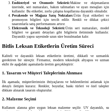
Endüstriyel ve Otomotiv Sektörü:
Makine ve ekipmanların
üzerinde, seri numaraları, bakım talimatları ve uyarı mesajları için
kullanılır. Bu etiketler, zorlu çalışma koşullarına dayanıklı olmalıdır.
Perakende ve Mağaza Satış Noktaları:
Ürün fiyat etiketleri ve
promosyon bilgileri için tercih edilir. Renkli ve dikkat çekici
tasarımlarla satış performansını artırır.
Elektronik ve Teknoloji Sektörü:
Ürün seri numaraları, model
bilgileri ve garanti detayları gibi bilgilerin iletiminde kullanılır.
Dayanıklı yapısı sayesinde uzun süre bozulmadan kalır.
Bitlis Leksan Etiketlerin Üretim Süreci
Kaliteli ve dayanıklı leksan etiketlerin üretimi, dikkatli ve uzmanlık
gerektiren bir süreçtir. Firmamız, modern teknolojik altyapısı ve uzman
ekibi ile aşağıdaki aşamalarda üretim gerçekleştirir:
1. Tasarım ve Müşteri Taleplerinin Alınması
İlk aşamada, müşterilerimizin ihtiyaçlarını ve beklentilerini anlamak için
detaylı iletişim kurarız. Renkler, boyutlar, baskı türleri ve özel talepler
dikkate alınarak tasarım oluşturulur.
2. Malzeme Seçimi
Kullanım alanına göre uygun leksan malzeme seçilir. UV dayanıklı, su