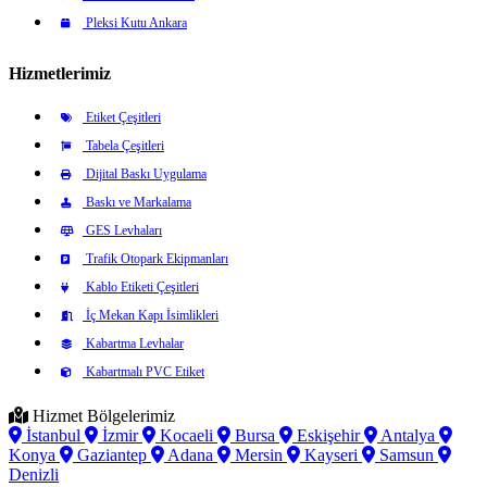
Pleksi Kutu Ankara
Hizmetlerimiz
Etiket Çeşitleri
Tabela Çeşitleri
Dijital Baskı Uygulama
Baskı ve Markalama
GES Levhaları
Trafik Otopark Ekipmanları
Kablo Etiketi Çeşitleri
İç Mekan Kapı İsimlikleri
Kabartma Levhalar
Kabartmalı PVC Etiket
Hizmet Bölgelerimiz
İstanbul
İzmir
Kocaeli
Bursa
Eskişehir
Antalya
Konya
Gaziantep
Adana
Mersin
Kayseri
Samsun
Denizli