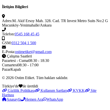
İletişim Bilgileri
Adres:
M. Akif Ersoy Mah. 328. Cad. TR Invest Metro Suits No:2 G
Macunköy-Yenimahalle/Ankara
Telefon:
0545 168 45 45
GSM:
0312 504 1 500
E-Posta:
ostimetiket@gmail.com
Çalışma Saatleri
Pazartesi - Cuma
08:30 - 18:30
Cumartesi
08:30 - 17:00
Pazar
Kapalı
© 2026
Ostim Etiket
. Tüm hakları saklıdır.
Türkiye'de
ile üretildi
Gizlilik Politikası
Kullanım Şartları
KVKK
Site
Haritası
Anasayfa
Hemen Ara
WhatsApp