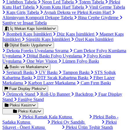
Lightbox Tabela
Neon Led Tabela
Totem Tabela
Pleksi
Kutu Harf Tabela
Krom Kutu Harf Tabela
Vinil Germe Tabela
Kapı Giriş Tabela
Aynalı Dekota ve Pleksi Kesim Harf
Alüminyum Kompozit Dekupe Tabela
Bina Cephe Giydirme
Şantiye ve İnşaat Tabela
İç Mekan Kapı İsimlikleri
Bombeli Kapı İsimlikleri
Düz Kapı İsimlikleri
Magnet Kapı
İsimlikleri
Sürgülü Kapı İsimlikleri
Özel Kapı İsimlikleri
Dijital Baskı Uygulama
Dekota Foreks Uygulama Sıvama
Cam Dekor Folyo Kumlama
Uygulama
Dijital Baskı Folyo Uygulama
Folyo Kesim
Uygulama
One Way Vision
Lümen Folyo Baskı
Baskı ve Markalama
Serigrafi Baskı
UV Baskı
Tampon Baskı
STS Soğuk
Kabartma Baskı
DTF Sıcak Kabartma Baskı
Fiber Lazer
Markalama
Karbon Lazer Markalama
Cam Fırın Baskı
Fuar Display Pleksi
Örümcek Stand
Roll-Up Banner
Backdrop
Fuar Display
Stand
Fasülye Stand
Pleksi Kesim
Pleksi Kutu
Pleksi Ramak Kala Kutusu
Pleksi Bağış -
Sadaka Kutusu
Pleksi Oy Sandığı
Pleksi
Şikayet - Öneri Kutusu
Pleksi Ürün Teşhir Standı