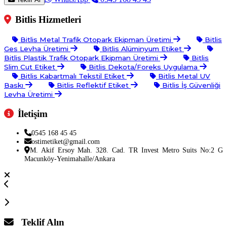
Bitlis Hizmetleri
Bitlis Metal Trafik Otopark Ekipman Üretimi
Bitlis
Ges Levha Üretimi
Bitlis Alüminyum Etiket
Bitlis Plastik Trafik Otopark Ekipman Üretimi
Bitlis
Slim Cut Etiket
Bitlis Dekota/Foreks Uygulama
Bitlis Kabartmalı Tekstil Etiket
Bitlis Metal UV
Baskı
Bitlis Reflektif Etiket
Bitlis İş Güvenliği
Levha Üretimi
İletişim
0545 168 45 45
ostimetiket@gmail.com
M. Akif Ersoy Mah. 328. Cad. TR Invest Metro Suits No:2 G
Macunköy-Yenimahalle/Ankara
Teklif Alın