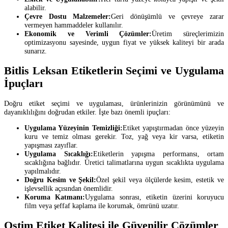
alabilir.
Çevre Dostu Malzemeler:
Geri dönüşümlü ve çevreye zarar
vermeyen hammaddeler kullanılır.
Ekonomik ve Verimli Çözümler:
Üretim süreçlerimizin
optimizasyonu sayesinde, uygun fiyat ve yüksek kaliteyi bir arada
sunarız.
Bitlis Leksan Etiketlerin Seçimi ve Uygulama
İpuçları
Doğru etiket seçimi ve uygulaması, ürünlerinizin görünümünü ve
dayanıklılığını doğrudan etkiler. İşte bazı önemli ipuçları:
Uygulama Yüzeyinin Temizliği:
Etiket yapıştırmadan önce yüzeyin
kuru ve temiz olması gerekir. Toz, yağ veya kir varsa, etiketin
yapışması zayıflar.
Uygulama Sıcaklığı:
Etiketlerin yapışma performansı, ortam
sıcaklığına bağlıdır. Üretici talimatlarına uygun sıcaklıkta uygulama
yapılmalıdır.
Doğru Kesim ve Şekil:
Özel şekil veya ölçülerde kesim, estetik ve
işlevsellik açısından önemlidir.
Koruma Katmanı:
Uygulama sonrası, etiketin üzerini koruyucu
film veya şeffaf kaplama ile korumak, ömrünü uzatır.
Ostim Etiket Kalitesi ile Güvenilir Çözümler