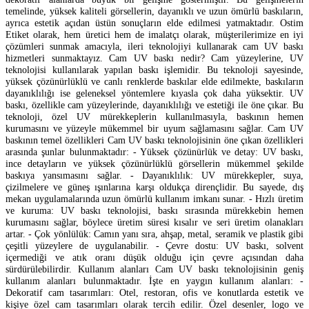
temelinde, yüksek kaliteli görsellerin, dayanıklı ve uzun ömürlü baskıların,
ayrıca estetik açıdan üstün sonuçların elde edilmesi yatmaktadır. Ostim
Etiket olarak, hem üretici hem de imalatçı olarak, müşterilerimize en iyi
çözümleri sunmak amacıyla, ileri teknolojiyi kullanarak cam UV baskı
hizmetleri sunmaktayız. Cam UV baskı nedir? Cam yüzeylerine, UV
teknolojisi kullanılarak yapılan baskı işlemidir. Bu teknoloji sayesinde,
yüksek çözünürlüklü ve canlı renklerde baskılar elde edilmekte, baskıların
dayanıklılığı ise geleneksel yöntemlere kıyasla çok daha yüksektir. UV
baskı, özellikle cam yüzeylerinde, dayanıklılığı ve estetiği ile öne çıkar. Bu
teknoloji, özel UV mürekkeplerin kullanılmasıyla, baskının hemen
kurumasını ve yüzeyle mükemmel bir uyum sağlamasını sağlar. Cam UV
baskının temel özellikleri Cam UV baskı teknolojisinin öne çıkan özellikleri
arasında şunlar bulunmaktadır: - Yüksek çözünürlük ve detay: UV baskı,
ince detayların ve yüksek çözünürlüklü görsellerin mükemmel şekilde
baskıya yansımasını sağlar. - Dayanıklılık: UV mürekkepler, suya,
çizilmelere ve güneş ışınlarına karşı oldukça dirençlidir. Bu sayede, dış
mekan uygulamalarında uzun ömürlü kullanım imkanı sunar. - Hızlı üretim
ve kuruma: UV baskı teknolojisi, baskı sırasında mürekkebin hemen
kurumasını sağlar, böylece üretim süresi kısalır ve seri üretim olanakları
artar. - Çok yönlülük: Camın yanı sıra, ahşap, metal, seramik ve plastik gibi
çeşitli yüzeylere de uygulanabilir. - Çevre dostu: UV baskı, solvent
içermediği ve atık oranı düşük olduğu için çevre açısından daha
sürdürülebilirdir. Kullanım alanları Cam UV baskı teknolojisinin geniş
kullanım alanları bulunmaktadır. İşte en yaygın kullanım alanları: -
Dekoratif cam tasarımları: Otel, restoran, ofis ve konutlarda estetik ve
kişiye özel cam tasarımları olarak tercih edilir. Özel desenler, logo ve