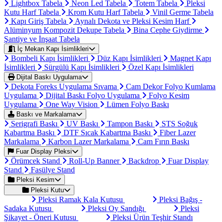
Lightbox Tabela
Neon Led Tabela
Totem Tabela
Pleksi
Kutu Harf Tabela
Krom Kutu Harf Tabela
Vinil Germe Tabela
Kapı Giriş Tabela
Aynalı Dekota ve Pleksi Kesim Harf
Alüminyum Kompozit Dekupe Tabela
Bina Cephe Giydirme
Şantiye ve İnşaat Tabela
İç Mekan Kapı İsimlikleri
Bombeli Kapı İsimlikleri
Düz Kapı İsimlikleri
Magnet Kapı
İsimlikleri
Sürgülü Kapı İsimlikleri
Özel Kapı İsimlikleri
Dijital Baskı Uygulama
Dekota Foreks Uygulama Sıvama
Cam Dekor Folyo Kumlama
Uygulama
Dijital Baskı Folyo Uygulama
Folyo Kesim
Uygulama
One Way Vision
Lümen Folyo Baskı
Baskı ve Markalama
Serigrafi Baskı
UV Baskı
Tampon Baskı
STS Soğuk
Kabartma Baskı
DTF Sıcak Kabartma Baskı
Fiber Lazer
Markalama
Karbon Lazer Markalama
Cam Fırın Baskı
Fuar Display Pleksi
Örümcek Stand
Roll-Up Banner
Backdrop
Fuar Display
Stand
Fasülye Stand
Pleksi Kesim
Pleksi Kutu
Pleksi Ramak Kala Kutusu
Pleksi Bağış -
Sadaka Kutusu
Pleksi Oy Sandığı
Pleksi
Şikayet - Öneri Kutusu
Pleksi Ürün Teşhir Standı