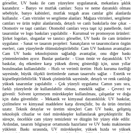
görseller, UV baskı ile cam yüzeylere uygulanarak, mekanlara şıklık
kazandırır. - Banyo ve mutfak camları: Suya ve neme dayanıklı olması
sebebiyle, banyo kabinleri, mutfak tezgah arası camlar gibi alanlarda
kullanılır. - Cam vitrinler ve sergileme alanları: Mağaza vitrinleri, sergileme
camları ve ürün teşhir alanlarında, detaylı ve canlı baskılarla öne çıkar. -
Otomotiv ve taşıt camları: Otomobil camları veya taşıt içi panellerde, özel
tasarımlar ve logo baskıları yapılabilir. - Kurumsal ve promosyon ürünleri:
Şirket logoları, sloganlar ve tanıtıcı görseller, UV baskı ile cam ürünlere
uygulanır. - Sanat ve tasarım projeleri: Sanatçıların ve tasarımcıların özgün
eserleri, cam yüzeylerde ölümsüzleştirilebilir. Cam UV baskının avantajları
Cam UV baskı teknolojisinin sağladığı avantajlar, onu diğer baskı
yöntemlerinden ayırır. Bunlar şunlardır: - Uzun ömür ve dayanıklılık: UV
baskılar, dış etkenlere karşı yüksek direnç gösterdiği için, uzun yıllar
bozulmadan kullanılabilir. - Hızlı ve verimli üretim: Hızlı kuruma özelliği
sayesinde, büyük ölçekli üretimlerde zaman tasarrufu sağlar. - Estetik ve
kişiselleştirilebilirlik: Yüksek çözünürlük sayesinde, detaylı ve renk canlılığı
yüksek tasarımlar yapılabilir. - Çok yüzeyli uygulama: Camın yanı sıra,
farklı yüzeylerde de kullanılabilir olması, esneklik sağlar. - Çevreci ve
güvenli: Solvent içermeyen mürekkepler kullanılması, çalışanlar ve doğa
için daha güvenlidir. - Mekanik ve kimyasal dayanıklılık: UV baskılar,
çizilmelere ve kimyasal maddelere karşı dirençlidir, bu da ürün ömrünü
uzatır. Teknik detaylar ve üretim süreçleri Cam UV baskı, gelişmiş
teknolojik cihazlar ve özel mürekkepler kullanılarak gerçekleştirilir. Bu
süreçte, öncelikle cam yüzey temizlenir ve düzgün bir yüzey elde edilir.
Ardından, tasarım bilgisayar ortamında hazırlanır ve UV baskı makinesine
yüklenir. Baskı sırasında, UV mürekkepler, yüksek hızda ve yüksek