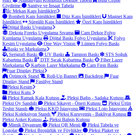
Harf
Alüminyum Kompozit Dekupe Tabela
Bina Cephe
Giydirme
Şantiye ve İnşaat Tabela
İç Mekan Kapı İsimlikleri
Bombeli Kapı İsimlikleri
Düz Kapı İsimlikleri
Magnet Kapı
İsimlikleri
Sürgülü Kapı İsimlikleri
Özel Kapı İsimlikleri
Dijital Baskı Uygulama
Dekota Foreks Uygulama Sıvama
Cam Dekor Folyo
Kumlama Uygulama
Dijital Baskı Folyo Uygulama
Folyo
Kesim Uygulama
One Way Vision
Lümen Folyo Baskı
Baskı ve Markalama
Serigrafi Baskı
UV Baskı
Tampon Baskı
STS Soğuk
Kabartma Baskı
DTF Sıcak Kabartma Baskı
Fiber Lazer
Markalama
Karbon Lazer Markalama
Cam Fırın Baskı
Fuar Display Pleksi
Örümcek Stand
Roll-Up Banner
Backdrop
Fuar
Display Stand
Fasülye Stand
Pleksi Kesim
Pleksi Kutu
Pleksi Ramak Kala Kutusu
Pleksi Bağış - Sadaka Kutusu
Pleksi Oy Sandığı
Pleksi Şikayet - Öneri Kutusu
Pleksi Ürün
Teşhir Standı
Pleksi KKD İstasyonu
Pleksi Loto İstasyonu
Pleksi Koleksiyon Standı
Pleksi Kuruyemiş - Bakliyat Kutusu
Pleksi Anket Kutusu
Pleksi Bahşiş Kutusu
Mimik Diyagram
Pleksi QR Menü
Pleksi Tabela ve
Logolar
Pleksi Broşürlük ve Föylükler
Pleksi Plaket ve