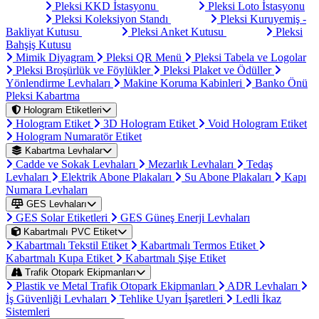
Pleksi KKD İstasyonu
Pleksi Loto İstasyonu
Pleksi Koleksiyon Standı
Pleksi Kuruyemiş -
Bakliyat Kutusu
Pleksi Anket Kutusu
Pleksi
Bahşiş Kutusu
Mimik Diyagram
Pleksi QR Menü
Pleksi Tabela ve Logolar
Pleksi Broşürlük ve Föylükler
Pleksi Plaket ve Ödüller
Yönlendirme Levhaları
Makine Koruma Kabinleri
Banko Önü
Pleksi Kabartma
Hologram Etiketleri
Hologram Etiket
3D Hologram Etiket
Void Hologram Etiket
Hologram Numaratör Etiket
Kabartma Levhalar
Cadde ve Sokak Levhaları
Mezarlık Levhaları
Tedaş
Levhaları
Elektrik Abone Plakaları
Su Abone Plakaları
Kapı
Numara Levhaları
GES Levhaları
GES Solar Etiketleri
GES Güneş Enerji Levhaları
Kabartmalı PVC Etiket
Kabartmalı Tekstil Etiket
Kabartmalı Termos Etiket
Kabartmalı Kupa Etiket
Kabartmalı Şişe Etiket
Trafik Otopark Ekipmanları
Plastik ve Metal Trafik Otopark Ekipmanları
ADR Levhaları
İş Güvenliği Levhaları
Tehlike Uyarı İşaretleri
Ledli İkaz
Sistemleri