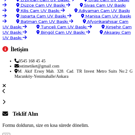
Düzce Cam UV Baskı
Sivas Cam UV Baskı
Kilis Cam UV Baskı
Adıyaman Cam UV Baskı
Isparta Cam UV Baskı
Manisa Cam UV Baskı
Batman Cam UV Baskı
Afyonkarahisar Cam
UV Baskı
Tunceli Cam UV Baskı
Kırşehir Cam
UV Baskı
Bingöl Cam UV Baskı
Aksaray Cam
UV Baskı
İletişim
0545 168 45 45
ostimetiket@gmail.com
M. Akif Ersoy Mah. 328. Cad. TR Invest Metro Suits No:2 G
Macunköy-Yenimahalle/Ankara
Teklif Alın
Formu doldurun, size en kısa sürede dönelim.