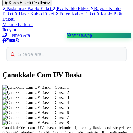
Kablo Etiketi Çeşitleri
Paslanmaz Kablo Etiket
Pvc Kablo Etiket
Bayrak Kablo
Etiket
Hazır Kablo Etiket
Folyo Kablo Etiket
Kablo Bağı
Etiketi
Makine Parkuru
İletişim
Hemen Ara
WhatsApp
Çanakkale Cam UV Baskı
Çanakkale’de cam UV baskı teknolojisi, son yıllarda endüstriyel ve
dekoratif alanlarda büyük bir gelişme göstermiştir. Bu gelişmelerin