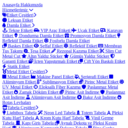
Anasayfa
Hakkımızda
Hizmetlerimiz
Etiket Çeşitleri
Leksan Etiket
Damla Etiket
Tekne Etiketi
VIP Araç Etiketi
Uçak Etiket
Karavan
Etiket
Dondurma Damla Etiket
Promosyon Damla Etiket
Reflektif Damla Etiket
Fosforlu Damla Etiket
Baskes Etiket
Şeffaf Etiket
Reflektif Etiket
Membran
Tuş Takımı
Tesa Etiket
Rezopal Kazıma Etiket
Slim Cut
Metal Cut
Altın Yaldız Sticker
Gümüş Yaldız Sticker
Garanti Etiket
İçten Yapıştırmalı Etiket
Çift Yön Baskılı Etiket
Statik Etiket
Metal Etiket Çeşitleri
Metal Etiket
Makine Panel Etiket
Serigrafi Etiket
Alüminyum Etiket
Sublimasyon Etiket
Pirinç Metal Etiket
UV Metal Etiket
Eloksallı Fiber Kazıma
Paslanmaz Metal
Etiket
Zamak Döküm Etiket
Pirinç Asit İndirme
Paslanmaz
Asit İndirme
Alüminyum Asit İndirme
Bakır Asit İndirme
Botaş Levhaları
Tabela Çeşitleri
Lightbox Tabela
Neon Led Tabela
Totem Tabela
Pleksi
Kutu Harf Tabela
Krom Kutu Harf Tabela
Vinil Germe
Tabela
Kapı Giriş Tabela
Aynalı Dekota ve Pleksi Kesim