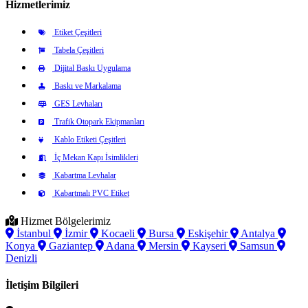
Hizmetlerimiz
Etiket Çeşitleri
Tabela Çeşitleri
Dijital Baskı Uygulama
Baskı ve Markalama
GES Levhaları
Trafik Otopark Ekipmanları
Kablo Etiketi Çeşitleri
İç Mekan Kapı İsimlikleri
Kabartma Levhalar
Kabartmalı PVC Etiket
Hizmet Bölgelerimiz
İstanbul
İzmir
Kocaeli
Bursa
Eskişehir
Antalya
Konya
Gaziantep
Adana
Mersin
Kayseri
Samsun
Denizli
İletişim Bilgileri