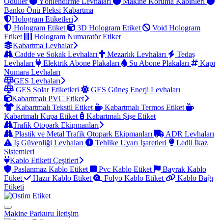
Ödüller
Yönlendirme Levhaları
Makine Koruma Kabinleri
Banko Önü Pleksi Kabartma
Hologram Etiketleri
Hologram Etiket
3D Hologram Etiket
Void Hologram
Etiket
Hologram Numaratör Etiket
Kabartma Levhalar
Cadde ve Sokak Levhaları
Mezarlık Levhaları
Tedaş
Levhaları
Elektrik Abone Plakaları
Su Abone Plakaları
Kapı
Numara Levhaları
GES Levhaları
GES Solar Etiketleri
GES Güneş Enerji Levhaları
Kabartmalı PVC Etiket
Kabartmalı Tekstil Etiket
Kabartmalı Termos Etiket
Kabartmalı Kupa Etiket
Kabartmalı Şişe Etiket
Trafik Otopark Ekipmanları
Plastik ve Metal Trafik Otopark Ekipmanları
ADR Levhaları
İş Güvenliği Levhaları
Tehlike Uyarı İşaretleri
Ledli İkaz
Sistemleri
Kablo Etiketi Çeşitleri
Paslanmaz Kablo Etiket
Pvc Kablo Etiket
Bayrak Kablo
Etiket
Hazır Kablo Etiket
Folyo Kablo Etiket
Kablo Bağı
Etiketi
Makine Parkuru
İletişim