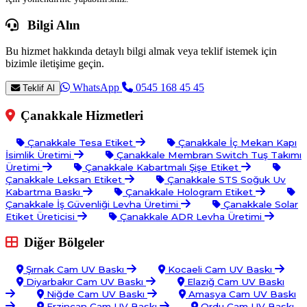
Bilgi Alın
Bu hizmet hakkında detaylı bilgi almak veya teklif istemek için
bizimle iletişime geçin.
WhatsApp
0545 168 45 45
Teklif Al
Çanakkale Hizmetleri
Çanakkale Tesa Etiket
Çanakkale İç Mekan Kapı
İsimlik Üretimi
Çanakkale Membran Switch Tuş Takımı
Üretimi
Çanakkale Kabartmalı Şişe Etiket
Çanakkale Leksan Etiket
Çanakkale STS Soğuk Uv
Kabartma Baskı
Çanakkale Hologram Etiket
Çanakkale İş Güvenliği Levha Üretimi
Çanakkale Solar
Etiket Üreticisi
Çanakkale ADR Levha Üretimi
Diğer Bölgeler
Şırnak Cam UV Baskı
Kocaeli Cam UV Baskı
Diyarbakır Cam UV Baskı
Elazığ Cam UV Baskı
Niğde Cam UV Baskı
Amasya Cam UV Baskı
Erzincan Cam UV Baskı
Ordu Cam UV Baskı