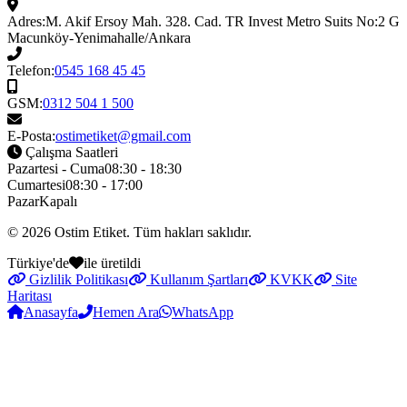
Adres:
M. Akif Ersoy Mah. 328. Cad. TR Invest Metro Suits No:2 G
Macunköy-Yenimahalle/Ankara
Telefon:
0545 168 45 45
GSM:
0312 504 1 500
E-Posta:
ostimetiket@gmail.com
Çalışma Saatleri
Pazartesi - Cuma
08:30 - 18:30
Cumartesi
08:30 - 17:00
Pazar
Kapalı
© 2026
Ostim Etiket
. Tüm hakları saklıdır.
Türkiye'de
ile üretildi
Gizlilik Politikası
Kullanım Şartları
KVKK
Site
Haritası
Anasayfa
Hemen Ara
WhatsApp