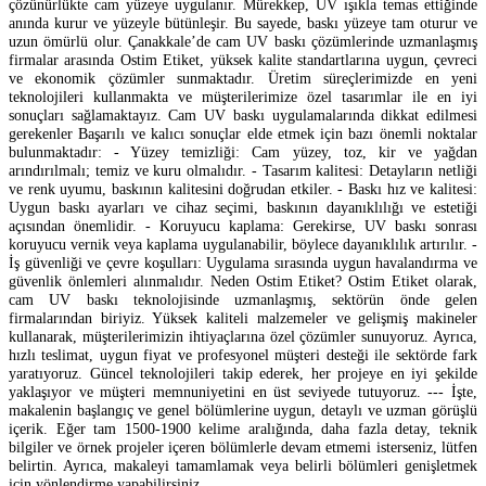
çözünürlükte cam yüzeye uygulanır. Mürekkep, UV ışıkla temas ettiğinde
anında kurur ve yüzeyle bütünleşir. Bu sayede, baskı yüzeye tam oturur ve
uzun ömürlü olur. Çanakkale’de cam UV baskı çözümlerinde uzmanlaşmış
firmalar arasında Ostim Etiket, yüksek kalite standartlarına uygun, çevreci
ve ekonomik çözümler sunmaktadır. Üretim süreçlerimizde en yeni
teknolojileri kullanmakta ve müşterilerimize özel tasarımlar ile en iyi
sonuçları sağlamaktayız. Cam UV baskı uygulamalarında dikkat edilmesi
gerekenler Başarılı ve kalıcı sonuçlar elde etmek için bazı önemli noktalar
bulunmaktadır: - Yüzey temizliği: Cam yüzey, toz, kir ve yağdan
arındırılmalı; temiz ve kuru olmalıdır. - Tasarım kalitesi: Detayların netliği
ve renk uyumu, baskının kalitesini doğrudan etkiler. - Baskı hız ve kalitesi:
Uygun baskı ayarları ve cihaz seçimi, baskının dayanıklılığı ve estetiği
açısından önemlidir. - Koruyucu kaplama: Gerekirse, UV baskı sonrası
koruyucu vernik veya kaplama uygulanabilir, böylece dayanıklılık artırılır. -
İş güvenliği ve çevre koşulları: Uygulama sırasında uygun havalandırma ve
güvenlik önlemleri alınmalıdır. Neden Ostim Etiket? Ostim Etiket olarak,
cam UV baskı teknolojisinde uzmanlaşmış, sektörün önde gelen
firmalarından biriyiz. Yüksek kaliteli malzemeler ve gelişmiş makineler
kullanarak, müşterilerimizin ihtiyaçlarına özel çözümler sunuyoruz. Ayrıca,
hızlı teslimat, uygun fiyat ve profesyonel müşteri desteği ile sektörde fark
yaratıyoruz. Güncel teknolojileri takip ederek, her projeye en iyi şekilde
yaklaşıyor ve müşteri memnuniyetini en üst seviyede tutuyoruz. --- İşte,
makalenin başlangıç ve genel bölümlerine uygun, detaylı ve uzman görüşlü
içerik. Eğer tam 1500-1900 kelime aralığında, daha fazla detay, teknik
bilgiler ve örnek projeler içeren bölümlerle devam etmemi isterseniz, lütfen
belirtin. Ayrıca, makaleyi tamamlamak veya belirli bölümleri genişletmek
için yönlendirme yapabilirsiniz.