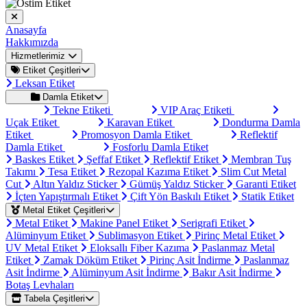
Anasayfa
Hakkımızda
Hizmetlerimiz
Etiket Çeşitleri
Leksan Etiket
Damla Etiket
Tekne Etiketi
VIP Araç Etiketi
Uçak Etiket
Karavan Etiket
Dondurma Damla
Etiket
Promosyon Damla Etiket
Reflektif
Damla Etiket
Fosforlu Damla Etiket
Baskes Etiket
Şeffaf Etiket
Reflektif Etiket
Membran Tuş
Takımı
Tesa Etiket
Rezopal Kazıma Etiket
Slim Cut Metal
Cut
Altın Yaldız Sticker
Gümüş Yaldız Sticker
Garanti Etiket
İçten Yapıştırmalı Etiket
Çift Yön Baskılı Etiket
Statik Etiket
Metal Etiket Çeşitleri
Metal Etiket
Makine Panel Etiket
Serigrafi Etiket
Alüminyum Etiket
Sublimasyon Etiket
Pirinç Metal Etiket
UV Metal Etiket
Eloksallı Fiber Kazıma
Paslanmaz Metal
Etiket
Zamak Döküm Etiket
Pirinç Asit İndirme
Paslanmaz
Asit İndirme
Alüminyum Asit İndirme
Bakır Asit İndirme
Botaş Levhaları
Tabela Çeşitleri