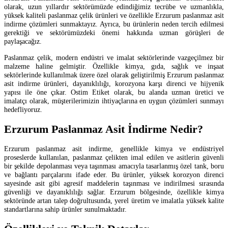
olarak, uzun yıllardır sektörümüzde edindiğimiz tecrübe ve uzmanlıkla,
yüksek kaliteli paslanmaz çelik ürünleri ve özellikle Erzurum paslanmaz asit
indirme çözümleri sunmaktayız. Ayrıca, bu ürünlerin neden tercih edilmesi
gerektiği ve sektörümüzdeki önemi hakkında uzman görüşleri de
paylaşacağız.
Paslanmaz çelik, modern endüstri ve imalat sektörlerinde vazgeçilmez bir
malzeme haline gelmiştir. Özellikle kimya, gıda, sağlık ve inşaat
sektörlerinde kullanılmak üzere özel olarak geliştirilmiş Erzurum paslanmaz
asit indirme ürünleri, dayanıklılığı, korozyona karşı direnci ve hijyenik
yapısı ile öne çıkar. Ostim Etiket olarak, bu alanda uzman üretici ve
imalatçı olarak, müşterilerimizin ihtiyaçlarına en uygun çözümleri sunmayı
hedefliyoruz.
Erzurum Paslanmaz Asit İndirme Nedir?
Erzurum paslanmaz asit indirme, genellikle kimya ve endüstriyel
proseslerde kullanılan, paslanmaz çelikten imal edilen ve asitlerin güvenli
bir şekilde depolanması veya taşınması amacıyla tasarlanmış özel tank, boru
ve bağlantı parçalarını ifade eder. Bu ürünler, yüksek korozyon direnci
sayesinde asit gibi agresif maddelerin taşınması ve indirilmesi sırasında
güvenliği ve dayanıklılığı sağlar. Erzurum bölgesinde, özellikle kimya
sektöründe artan talep doğrultusunda, yerel üretim ve imalatla yüksek kalite
standartlarına sahip ürünler sunulmaktadır.