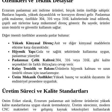
Özellikleri ve Teknik Detaylar
Erzurum paslanmaz asit indirme ürünleri, birçok üstün özelliğe sahiptir.
Bunların başında, yüksek dayanıklılık ve korozyon direnci gelir. Paslanmaz
çelik malzeme, özellikle 304, 316 veya 316L kalitelerinde imal edilerek,
çeşitli asit türlerine karşı mükemmel direnç gösterir. Bu sayede, ürünler
uzun ömürlü ve güvenilir kullanım sağlar.
Diğer önemli özellikler arasında şunlar bulunur:
Yüksek Kimyasal Direnç:
Asit ve diğer kimyasal maddelerin
etkisine karşı dayanıklıdır.
Hijyenik Yapı:
Gıda ve sağlık sektöründe kullanıma uygun,
paslanmaz yüzeyler.
Paslanmaz Çelik Kalitesi:
304, 316 veya 316L gibi kalite
seçenekleri ile farklı ihtiyaçlara cevap verir.
Kolay Temizlik ve Bakım:
Ürünlerin hijyenik kalması ve uzun
ömürlü olması için tasarlanmıştır.
Üstün Mekanik Özellikler:
Yüksek basınç ve sıcaklık dayanımı ile
endüstriyel proseslere uygunluk.
Üretim Süreci ve Kalite Standartları
Ostim Etiket olarak, Erzurum paslanmaz asit indirme ürünlerini yüksek
kalite standartlarına uygun olarak üretmekteyiz. Üretim sürecimiz, modern
CNC makineleri ve gelişmiş kaynak teknolojileri kullanılarak