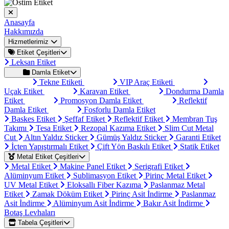
Anasayfa
Hakkımızda
Hizmetlerimiz
Etiket Çeşitleri
Leksan Etiket
Damla Etiket
Tekne Etiketi
VIP Araç Etiketi
Uçak Etiket
Karavan Etiket
Dondurma Damla
Etiket
Promosyon Damla Etiket
Reflektif
Damla Etiket
Fosforlu Damla Etiket
Baskes Etiket
Şeffaf Etiket
Reflektif Etiket
Membran Tuş
Takımı
Tesa Etiket
Rezopal Kazıma Etiket
Slim Cut Metal
Cut
Altın Yaldız Sticker
Gümüş Yaldız Sticker
Garanti Etiket
İçten Yapıştırmalı Etiket
Çift Yön Baskılı Etiket
Statik Etiket
Metal Etiket Çeşitleri
Metal Etiket
Makine Panel Etiket
Serigrafi Etiket
Alüminyum Etiket
Sublimasyon Etiket
Pirinç Metal Etiket
UV Metal Etiket
Eloksallı Fiber Kazıma
Paslanmaz Metal
Etiket
Zamak Döküm Etiket
Pirinç Asit İndirme
Paslanmaz
Asit İndirme
Alüminyum Asit İndirme
Bakır Asit İndirme
Botaş Levhaları
Tabela Çeşitleri