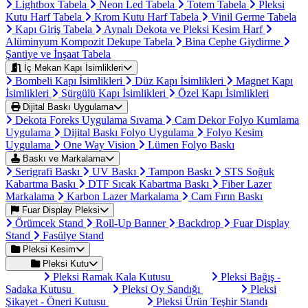
Lightbox Tabela
Neon Led Tabela
Totem Tabela
Pleksi
Kutu Harf Tabela
Krom Kutu Harf Tabela
Vinil Germe Tabela
Kapı Giriş Tabela
Aynalı Dekota ve Pleksi Kesim Harf
Alüminyum Kompozit Dekupe Tabela
Bina Cephe Giydirme
Şantiye ve İnşaat Tabela
İç Mekan Kapı İsimlikleri
Bombeli Kapı İsimlikleri
Düz Kapı İsimlikleri
Magnet Kapı
İsimlikleri
Sürgülü Kapı İsimlikleri
Özel Kapı İsimlikleri
Dijital Baskı Uygulama
Dekota Foreks Uygulama Sıvama
Cam Dekor Folyo Kumlama
Uygulama
Dijital Baskı Folyo Uygulama
Folyo Kesim
Uygulama
One Way Vision
Lümen Folyo Baskı
Baskı ve Markalama
Serigrafi Baskı
UV Baskı
Tampon Baskı
STS Soğuk
Kabartma Baskı
DTF Sıcak Kabartma Baskı
Fiber Lazer
Markalama
Karbon Lazer Markalama
Cam Fırın Baskı
Fuar Display Pleksi
Örümcek Stand
Roll-Up Banner
Backdrop
Fuar Display
Stand
Fasülye Stand
Pleksi Kesim
Pleksi Kutu
Pleksi Ramak Kala Kutusu
Pleksi Bağış -
Sadaka Kutusu
Pleksi Oy Sandığı
Pleksi
Şikayet - Öneri Kutusu
Pleksi Ürün Teşhir Standı