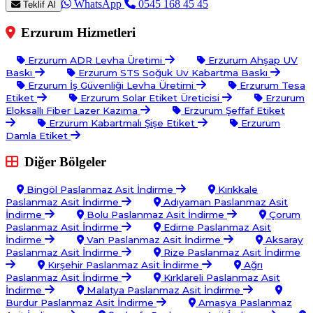
WhatsApp
0545 168 45 45
Teklif Al
Erzurum Hizmetleri
Erzurum ADR Levha Üretimi
Erzurum Ahşap UV
Baskı
Erzurum STS Soğuk Uv Kabartma Baskı
Erzurum İş Güvenliği Levha Üretimi
Erzurum Tesa
Etiket
Erzurum Solar Etiket Üreticisi
Erzurum
Eloksallı Fiber Lazer Kazıma
Erzurum Şeffaf Etiket
Erzurum Kabartmalı Şişe Etiket
Erzurum
Damla Etiket
Diğer Bölgeler
Bingöl Paslanmaz Asit İndirme
Kırıkkale
Paslanmaz Asit İndirme
Adıyaman Paslanmaz Asit
İndirme
Bolu Paslanmaz Asit İndirme
Çorum
Paslanmaz Asit İndirme
Edirne Paslanmaz Asit
İndirme
Van Paslanmaz Asit İndirme
Aksaray
Paslanmaz Asit İndirme
Rize Paslanmaz Asit İndirme
Kırşehir Paslanmaz Asit İndirme
Ağrı
Paslanmaz Asit İndirme
Kırklareli Paslanmaz Asit
İndirme
Malatya Paslanmaz Asit İndirme
Burdur Paslanmaz Asit İndirme
Amasya Paslanmaz