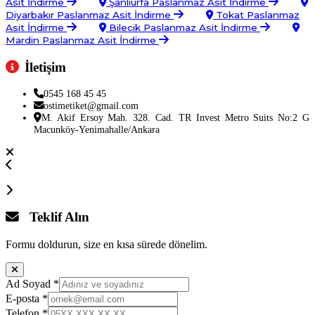
Asit İndirme
Şanlıurfa Paslanmaz Asit İndirme
Diyarbakır Paslanmaz Asit İndirme
Tokat Paslanmaz
Asit İndirme
Bilecik Paslanmaz Asit İndirme
Mardin Paslanmaz Asit İndirme
İletişim
0545 168 45 45
ostimetiket@gmail.com
M. Akif Ersoy Mah. 328. Cad. TR Invest Metro Suits No:2 G
Macunköy-Yenimahalle/Ankara
Teklif Alın
Formu doldurun, size en kısa sürede dönelim.
Ad Soyad
*
E-posta
*
Telefon
*