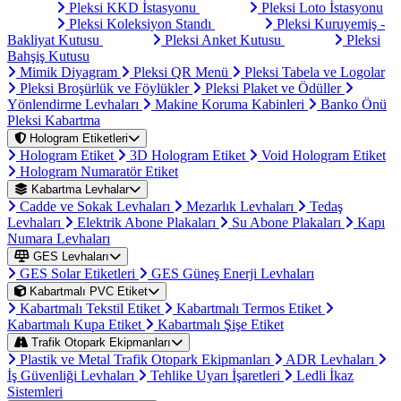
Pleksi KKD İstasyonu
Pleksi Loto İstasyonu
Pleksi Koleksiyon Standı
Pleksi Kuruyemiş -
Bakliyat Kutusu
Pleksi Anket Kutusu
Pleksi
Bahşiş Kutusu
Mimik Diyagram
Pleksi QR Menü
Pleksi Tabela ve Logolar
Pleksi Broşürlük ve Föylükler
Pleksi Plaket ve Ödüller
Yönlendirme Levhaları
Makine Koruma Kabinleri
Banko Önü
Pleksi Kabartma
Hologram Etiketleri
Hologram Etiket
3D Hologram Etiket
Void Hologram Etiket
Hologram Numaratör Etiket
Kabartma Levhalar
Cadde ve Sokak Levhaları
Mezarlık Levhaları
Tedaş
Levhaları
Elektrik Abone Plakaları
Su Abone Plakaları
Kapı
Numara Levhaları
GES Levhaları
GES Solar Etiketleri
GES Güneş Enerji Levhaları
Kabartmalı PVC Etiket
Kabartmalı Tekstil Etiket
Kabartmalı Termos Etiket
Kabartmalı Kupa Etiket
Kabartmalı Şişe Etiket
Trafik Otopark Ekipmanları
Plastik ve Metal Trafik Otopark Ekipmanları
ADR Levhaları
İş Güvenliği Levhaları
Tehlike Uyarı İşaretleri
Ledli İkaz
Sistemleri