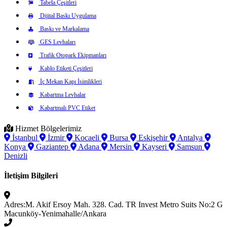
Tabela Çeşitleri
Dijital Baskı Uygulama
Baskı ve Markalama
GES Levhaları
Trafik Otopark Ekipmanları
Kablo Etiketi Çeşitleri
İç Mekan Kapı İsimlikleri
Kabartma Levhalar
Kabartmalı PVC Etiket
Hizmet Bölgelerimiz
İstanbul
İzmir
Kocaeli
Bursa
Eskişehir
Antalya
Konya
Gaziantep
Adana
Mersin
Kayseri
Samsun
Denizli
İletişim Bilgileri
Adres:
M. Akif Ersoy Mah. 328. Cad. TR Invest Metro Suits No:2 G
Macunköy-Yenimahalle/Ankara