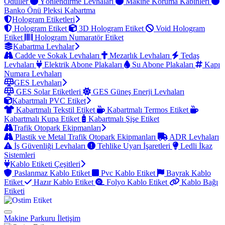
Ödüller
Yönlendirme Levhaları
Makine Koruma Kabinleri
Banko Önü Pleksi Kabartma
Hologram Etiketleri
Hologram Etiket
3D Hologram Etiket
Void Hologram
Etiket
Hologram Numaratör Etiket
Kabartma Levhalar
Cadde ve Sokak Levhaları
Mezarlık Levhaları
Tedaş
Levhaları
Elektrik Abone Plakaları
Su Abone Plakaları
Kapı
Numara Levhaları
GES Levhaları
GES Solar Etiketleri
GES Güneş Enerji Levhaları
Kabartmalı PVC Etiket
Kabartmalı Tekstil Etiket
Kabartmalı Termos Etiket
Kabartmalı Kupa Etiket
Kabartmalı Şişe Etiket
Trafik Otopark Ekipmanları
Plastik ve Metal Trafik Otopark Ekipmanları
ADR Levhaları
İş Güvenliği Levhaları
Tehlike Uyarı İşaretleri
Ledli İkaz
Sistemleri
Kablo Etiketi Çeşitleri
Paslanmaz Kablo Etiket
Pvc Kablo Etiket
Bayrak Kablo
Etiket
Hazır Kablo Etiket
Folyo Kablo Etiket
Kablo Bağı
Etiketi
Makine Parkuru
İletişim