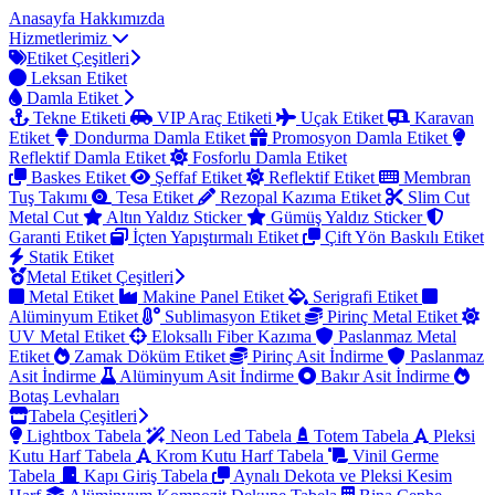
Anasayfa
Hakkımızda
Hizmetlerimiz
Etiket Çeşitleri
Leksan Etiket
Damla Etiket
Tekne Etiketi
VIP Araç Etiketi
Uçak Etiket
Karavan
Etiket
Dondurma Damla Etiket
Promosyon Damla Etiket
Reflektif Damla Etiket
Fosforlu Damla Etiket
Baskes Etiket
Şeffaf Etiket
Reflektif Etiket
Membran
Tuş Takımı
Tesa Etiket
Rezopal Kazıma Etiket
Slim Cut
Metal Cut
Altın Yaldız Sticker
Gümüş Yaldız Sticker
Garanti Etiket
İçten Yapıştırmalı Etiket
Çift Yön Baskılı Etiket
Statik Etiket
Metal Etiket Çeşitleri
Metal Etiket
Makine Panel Etiket
Serigrafi Etiket
Alüminyum Etiket
Sublimasyon Etiket
Pirinç Metal Etiket
UV Metal Etiket
Eloksallı Fiber Kazıma
Paslanmaz Metal
Etiket
Zamak Döküm Etiket
Pirinç Asit İndirme
Paslanmaz
Asit İndirme
Alüminyum Asit İndirme
Bakır Asit İndirme
Botaş Levhaları
Tabela Çeşitleri
Lightbox Tabela
Neon Led Tabela
Totem Tabela
Pleksi
Kutu Harf Tabela
Krom Kutu Harf Tabela
Vinil Germe
Tabela
Kapı Giriş Tabela
Aynalı Dekota ve Pleksi Kesim