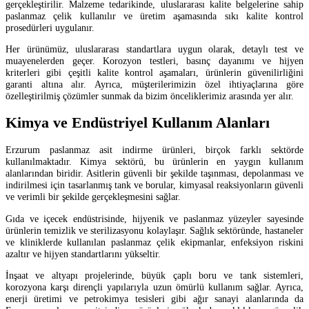
gerçekleştirilir. Malzeme tedarikinde, uluslararası kalite belgelerine sahip
paslanmaz çelik kullanılır ve üretim aşamasında sıkı kalite kontrol
prosedürleri uygulanır.
Her ürünümüz, uluslararası standartlara uygun olarak, detaylı test ve
muayenelerden geçer. Korozyon testleri, basınç dayanımı ve hijyen
kriterleri gibi çeşitli kalite kontrol aşamaları, ürünlerin güvenilirliğini
garanti altına alır. Ayrıca, müşterilerimizin özel ihtiyaçlarına göre
özelleştirilmiş çözümler sunmak da bizim önceliklerimiz arasında yer alır.
Kimya ve Endüstriyel Kullanım Alanları
Erzurum paslanmaz asit indirme ürünleri, birçok farklı sektörde
kullanılmaktadır. Kimya sektörü, bu ürünlerin en yaygın kullanım
alanlarından biridir. Asitlerin güvenli bir şekilde taşınması, depolanması ve
indirilmesi için tasarlanmış tank ve borular, kimyasal reaksiyonların güvenli
ve verimli bir şekilde gerçekleşmesini sağlar.
Gıda ve içecek endüstrisinde, hijyenik ve paslanmaz yüzeyler sayesinde
ürünlerin temizlik ve sterilizasyonu kolaylaşır. Sağlık sektöründe, hastaneler
ve kliniklerde kullanılan paslanmaz çelik ekipmanlar, enfeksiyon riskini
azaltır ve hijyen standartlarını yükseltir.
İnşaat ve altyapı projelerinde, büyük çaplı boru ve tank sistemleri,
korozyona karşı dirençli yapılarıyla uzun ömürlü kullanım sağlar. Ayrıca,
enerji üretimi ve petrokimya tesisleri gibi ağır sanayi alanlarında da