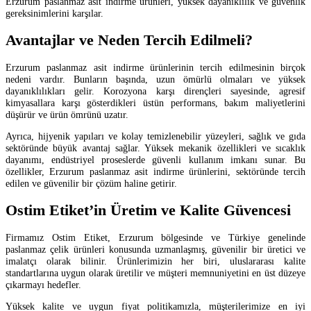
Erzurum paslanmaz asit indirme ürünleri, yüksek dayanıklılık ve güvenlik
gereksinimlerini karşılar.
Avantajlar ve Neden Tercih Edilmeli?
Erzurum paslanmaz asit indirme ürünlerinin tercih edilmesinin birçok
nedeni vardır. Bunların başında, uzun ömürlü olmaları ve yüksek
dayanıklılıkları gelir. Korozyona karşı dirençleri sayesinde, agresif
kimyasallara karşı gösterdikleri üstün performans, bakım maliyetlerini
düşürür ve ürün ömrünü uzatır.
Ayrıca, hijyenik yapıları ve kolay temizlenebilir yüzeyleri, sağlık ve gıda
sektöründe büyük avantaj sağlar. Yüksek mekanik özellikleri ve sıcaklık
dayanımı, endüstriyel proseslerde güvenli kullanım imkanı sunar. Bu
özellikler, Erzurum paslanmaz asit indirme ürünlerini, sektöründe tercih
edilen ve güvenilir bir çözüm haline getirir.
Ostim Etiket’in Üretim ve Kalite Güvencesi
Firmamız Ostim Etiket, Erzurum bölgesinde ve Türkiye genelinde
paslanmaz çelik ürünleri konusunda uzmanlaşmış, güvenilir bir üretici ve
imalatçı olarak bilinir. Ürünlerimizin her biri, uluslararası kalite
standartlarına uygun olarak üretilir ve müşteri memnuniyetini en üst düzeye
çıkarmayı hedefler.
Yüksek kalite ve uygun fiyat politikamızla, müşterilerimize en iyi