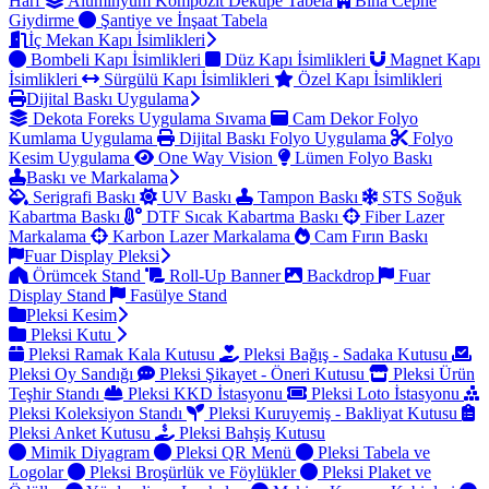
Harf
Alüminyum Kompozit Dekupe Tabela
Bina Cephe
Giydirme
Şantiye ve İnşaat Tabela
İç Mekan Kapı İsimlikleri
Bombeli Kapı İsimlikleri
Düz Kapı İsimlikleri
Magnet Kapı
İsimlikleri
Sürgülü Kapı İsimlikleri
Özel Kapı İsimlikleri
Dijital Baskı Uygulama
Dekota Foreks Uygulama Sıvama
Cam Dekor Folyo
Kumlama Uygulama
Dijital Baskı Folyo Uygulama
Folyo
Kesim Uygulama
One Way Vision
Lümen Folyo Baskı
Baskı ve Markalama
Serigrafi Baskı
UV Baskı
Tampon Baskı
STS Soğuk
Kabartma Baskı
DTF Sıcak Kabartma Baskı
Fiber Lazer
Markalama
Karbon Lazer Markalama
Cam Fırın Baskı
Fuar Display Pleksi
Örümcek Stand
Roll-Up Banner
Backdrop
Fuar
Display Stand
Fasülye Stand
Pleksi Kesim
Pleksi Kutu
Pleksi Ramak Kala Kutusu
Pleksi Bağış - Sadaka Kutusu
Pleksi Oy Sandığı
Pleksi Şikayet - Öneri Kutusu
Pleksi Ürün
Teşhir Standı
Pleksi KKD İstasyonu
Pleksi Loto İstasyonu
Pleksi Koleksiyon Standı
Pleksi Kuruyemiş - Bakliyat Kutusu
Pleksi Anket Kutusu
Pleksi Bahşiş Kutusu
Mimik Diyagram
Pleksi QR Menü
Pleksi Tabela ve
Logolar
Pleksi Broşürlük ve Föylükler
Pleksi Plaket ve