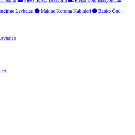
ir Standı
Pleksi KKD İstasyonu
Pleksi Loto İstasyonu
ndirme Levhaları
Makine Koruma Kabinleri
Banko Önü
evhaları
leri