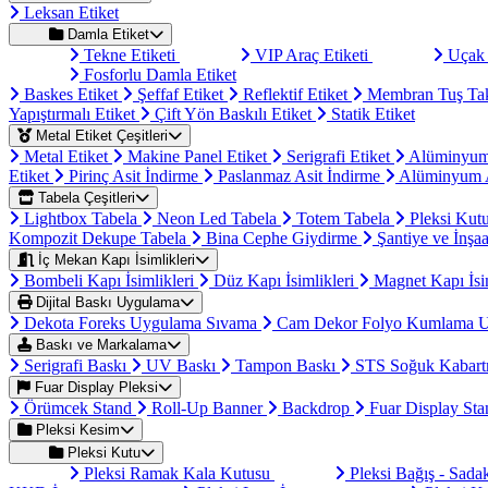
Leksan Etiket
Damla Etiket
Tekne Etiketi
VIP Araç Etiketi
Uçak 
Fosforlu Damla Etiket
Baskes Etiket
Şeffaf Etiket
Reflektif Etiket
Membran Tuş Ta
Yapıştırmalı Etiket
Çift Yön Baskılı Etiket
Statik Etiket
Metal Etiket Çeşitleri
Metal Etiket
Makine Panel Etiket
Serigrafi Etiket
Alüminyum
Etiket
Pirinç Asit İndirme
Paslanmaz Asit İndirme
Alüminyum A
Tabela Çeşitleri
Lightbox Tabela
Neon Led Tabela
Totem Tabela
Pleksi Kut
Kompozit Dekupe Tabela
Bina Cephe Giydirme
Şantiye ve İnşaa
İç Mekan Kapı İsimlikleri
Bombeli Kapı İsimlikleri
Düz Kapı İsimlikleri
Magnet Kapı İsi
Dijital Baskı Uygulama
Dekota Foreks Uygulama Sıvama
Cam Dekor Folyo Kumlama 
Baskı ve Markalama
Serigrafi Baskı
UV Baskı
Tampon Baskı
STS Soğuk Kabart
Fuar Display Pleksi
Örümcek Stand
Roll-Up Banner
Backdrop
Fuar Display St
Pleksi Kesim
Pleksi Kutu
Pleksi Ramak Kala Kutusu
Pleksi Bağış - Sad