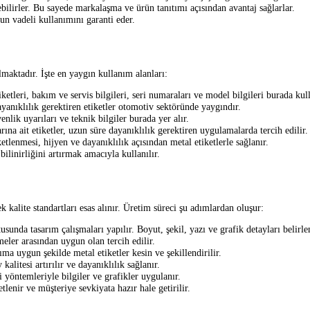
ilebilirler. Bu sayede markalaşma ve ürün tanıtımı açısından avantaj sağlarlar.
zun vadeli kullanımını garanti eder.
lmaktadır. İşte en yaygın kullanım alanları:
ketleri, bakım ve servis bilgileri, seri numaraları ve model bilgileri burada kull
dayanıklılık gerektiren etiketler otomotiv sektöründe yaygındır.
enlik uyarıları ve teknik bilgiler burada yer alır.
ına ait etiketler, uzun süre dayanıklılık gerektiren uygulamalarda tercih edilir.
etlenmesi, hijyen ve dayanıklılık açısından metal etiketlerle sağlanır.
ilinirliğini artırmak amacıyla kullanılır.
 kalite standartları esas alınır. Üretim süreci şu adımlardan oluşur:
sunda tasarım çalışmaları yapılır. Boyut, şekil, yazı ve grafik detayları belirlen
ler arasından uygun olan tercih edilir.
ıma uygun şekilde metal etiketler kesin ve şekillendirilir.
alitesi artırılır ve dayanıklılık sağlanır.
 yöntemleriyle bilgiler ve grafikler uygulanır.
tlenir ve müşteriye sevkiyata hazır hale getirilir.