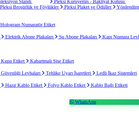
oleksiyon Standı
Pleksi Kuruyemiş - Bakliyat Kutusu
Pleksi Broşürlük ve Föylükler
Pleksi Plaket ve Ödüller
Yönlendirm
Hologram Numaratör Etiket
ı
Elektrik Abone Plakaları
Su Abone Plakaları
Kapı Numara Levh
 Kupa Etiket
Kabartmalı Şişe Etiket
 Güvenliği Levhaları
Tehlike Uyarı İşaretleri
Ledli İkaz Sistemleri
t
Hazır Kablo Etiket
Folyo Kablo Etiket
Kablo Bağı Etiketi
WhatsApp