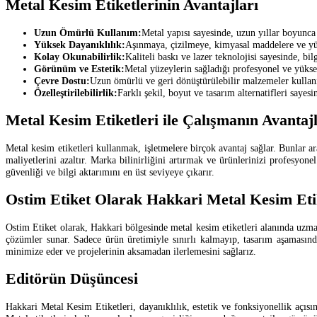
Metal Kesim Etiketlerinin Avantajları
Uzun Ömürlü Kullanım:
Metal yapısı sayesinde, uzun yıllar boyunc
Yüksek Dayanıklılık:
Aşınmaya, çizilmeye, kimyasal maddelere ve yüks
Kolay Okunabilirlik:
Kaliteli baskı ve lazer teknolojisi sayesinde, bil
Görünüm ve Estetik:
Metal yüzeylerin sağladığı profesyonel ve yükse
Çevre Dostu:
Uzun ömürlü ve geri dönüştürülebilir malzemeler kullanıl
Özelleştirilebilirlik:
Farklı şekil, boyut ve tasarım alternatifleri sayes
Metal Kesim Etiketleri ile Çalışmanın Avantajl
Metal kesim etiketleri kullanmak, işletmelere birçok avantaj sağlar. Bunlar a
maliyetlerini azaltır. Marka bilinirliğini artırmak ve ürünlerinizi profesyo
güvenliği ve bilgi aktarımını en üst seviyeye çıkarır.
Ostim Etiket Olarak Hakkari Metal Kesim Etike
Ostim Etiket olarak, Hakkari bölgesinde metal kesim etiketleri alanında uzma
çözümler sunar. Sadece ürün üretimiyle sınırlı kalmayıp, tasarım aşamasınd
minimize eder ve projelerinin aksamadan ilerlemesini sağlarız.
Editörün Düşüncesi
Hakkari Metal Kesim Etiketleri, dayanıklılık, estetik ve fonksiyonellik açıs