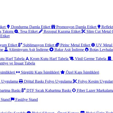
iket
Dondurma Damla Etiket
Promosyon Damla Etiket
Reflekt
ş Takımı
Tesa Etiket
Rezopal Kazıma Etiket
Slim Cut Metal
 Etiket
yum Etiket
Sublimasyon Etiket
Pirinç Metal Etiket
UV Metal 
rme
Alüminyum Asit İndirme
Bakır Asit İndirme
Botaş Levhala
utu Harf Tabela
Krom Kutu Harf Tabela
Vinil Germe Tabela
ntiye ve İnşaat Tabela
simlikleri
Sürgülü Kapı İsimlikleri
Özel Kapı İsimlikleri
a Uygulama
Dijital Baskı Folyo Uygulama
Folyo Kesim Uygul
artma Baskı
DTF Sıcak Kabartma Baskı
Fiber Lazer Markala
 Stand
Fasülye Stand