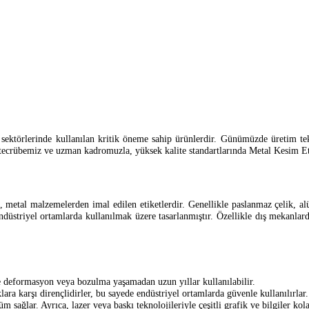
ektörlerinde kullanılan kritik öneme sahip ürünlerdir. Günümüzde üretim teknol
n tecrübemiz ve uzman kadromuzla, yüksek kalite standartlarında Metal Kesim Et
metal malzemelerden imal edilen etiketlerdir. Genellikle paslanmaz çelik, alü
ndüstriyel ortamlarda kullanılmak üzere tasarlanmıştır. Özellikle dış mekanlar
de deformasyon veya bozulma yaşamadan uzun yıllar kullanılabilir.
ra karşı dirençlidirler, bu sayede endüstriyel ortamlarda güvenle kullanılırlar.
 sağlar. Ayrıca, lazer veya baskı teknolojileriyle çeşitli grafik ve bilgiler kol