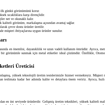
a ilk günkü görünümünü korur.
ek sıcaklıklara karşı dirençlidir.
giler net ve okunaklı kalır.
k kaliteli görünüm, markalaşma açısından avantaj sağlar.
arak çevre dostu ürünler üretilir.
inde müşteri ihtiyaçlarına uygun ürünler sunulur.
arı
rasında en önemlisi, dayanıklılık ve uzun vadeli kullanım ömrüdür. Ayrıca, met
nel bir görünümle sunmak için metal etiketler ideal çözümdür. Özellikle, Otomot
tleri Üreticisi
nlaşmış, yüksek teknolojili üretim tesislerimizle hizmet vermekteyiz. Müşteri
an teslimata kadar her adımda kalite ve detaylara önem veririz. Ayrıca, hızl
ından en üst seviyede ürünlerdir. Gelişmiş üretim teknikleri, yüksek kaliteli 