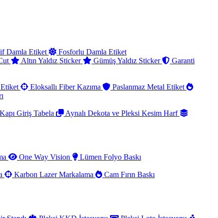
if Damla Etiket
Fosforlu Damla Etiket
 Cut
Altın Yaldız Sticker
Gümüş Yaldız Sticker
Garanti
Etiket
Eloksallı Fiber Kazıma
Paslanmaz Metal Etiket
rı
Kapı Giriş Tabela
Aynalı Dekota ve Pleksi Kesim Harf
ama
One Way Vision
Lümen Folyo Baskı
ma
Karbon Lazer Markalama
Cam Fırın Baskı