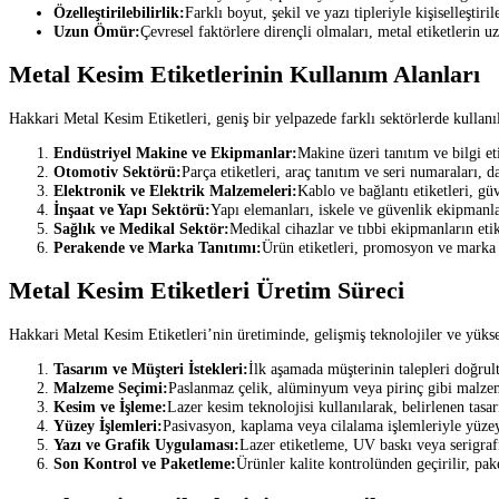
Özelleştirilebilirlik:
Farklı boyut, şekil ve yazı tipleriyle kişiselleştir
Uzun Ömür:
Çevresel faktörlere dirençli olmaları, metal etiketlerin u
Metal Kesim Etiketlerinin Kullanım Alanları
Hakkari Metal Kesim Etiketleri, geniş bir yelpazede farklı sektörlerde kullanı
Endüstriyel Makine ve Ekipmanlar:
Makine üzeri tanıtım ve bilgi eti
Otomotiv Sektörü:
Parça etiketleri, araç tanıtım ve seri numaraları, 
Elektronik ve Elektrik Malzemeleri:
Kablo ve bağlantı etiketleri, güv
İnşaat ve Yapı Sektörü:
Yapı elemanları, iskele ve güvenlik ekipmanlar
Sağlık ve Medikal Sektör:
Medikal cihazlar ve tıbbi ekipmanların etik
Perakende ve Marka Tanıtımı:
Ürün etiketleri, promosyon ve marka b
Metal Kesim Etiketleri Üretim Süreci
Hakkari Metal Kesim Etiketleri’nin üretiminde, gelişmiş teknolojiler ve yüksek
Tasarım ve Müşteri İstekleri:
İlk aşamada müşterinin talepleri doğrultu
Malzeme Seçimi:
Paslanmaz çelik, alüminyum veya pirinç gibi malzeme
Kesim ve İşleme:
Lazer kesim teknolojisi kullanılarak, belirlenen tasar
Yüzey İşlemleri:
Pasivasyon, kaplama veya cilalama işlemleriyle yüzey k
Yazı ve Grafik Uygulaması:
Lazer etiketleme, UV baskı veya serigrafi
Son Kontrol ve Paketleme:
Ürünler kalite kontrolünden geçirilir, pake