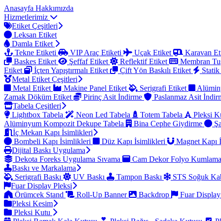
Anasayfa
Hakkımızda
Hizmetlerimiz
Etiket Çeşitleri
Leksan Etiket
Damla Etiket
Tekne Etiketi
VIP Araç Etiketi
Uçak Etiket
Karavan Et
Baskes Etiket
Şeffaf Etiket
Reflektif Etiket
Membran Tu
Etiket
İçten Yapıştırmalı Etiket
Çift Yön Baskılı Etiket
Statik
Metal Etiket Çeşitleri
Metal Etiket
Makine Panel Etiket
Serigrafi Etiket
Alümin
Zamak Döküm Etiket
Pirinç Asit İndirme
Paslanmaz Asit İndi
Tabela Çeşitleri
Lightbox Tabela
Neon Led Tabela
Totem Tabela
Pleksi K
Alüminyum Kompozit Dekupe Tabela
Bina Cephe Giydirme
Şa
İç Mekan Kapı İsimlikleri
Bombeli Kapı İsimlikleri
Düz Kapı İsimlikleri
Magnet Kapı İ
Dijital Baskı Uygulama
Dekota Foreks Uygulama Sıvama
Cam Dekor Folyo Kumlam
Baskı ve Markalama
Serigrafi Baskı
UV Baskı
Tampon Baskı
STS Soğuk Kab
Fuar Display Pleksi
Örümcek Stand
Roll-Up Banner
Backdrop
Fuar Display
Pleksi Kesim
Pleksi Kutu