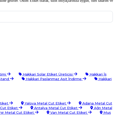
line gelirler. Ostim Etiket olarak, sizin ihtiyaçlarınıza uygun, özel tasarım ve
timi
Hakkari Solar Etiket Üreticisi
Hakkari İş
Stand
Hakkari Paslanmaz Asit İndirme
Hakkari
tiket
Yalova Metal Cut Etiket
Adana Metal Cut
 Cut Etiket
Antalya Metal Cut Etiket
Ağrı Metal
ir Metal Cut Etiket
Van Metal Cut Etiket
Muş