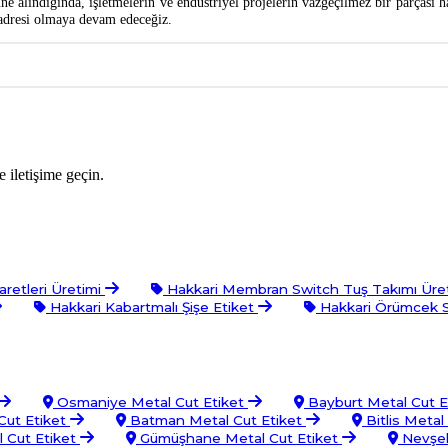
e alındığında, işletmelerin ve endüstriyel projelerin vazgeçilmez bir parçası ha
n adresi olmaya devam edeceğiz.
 iletişime geçin.
aretleri Üretimi
Hakkari Membran Switch Tuş Takımı Üre
Hakkari Kabartmalı Şişe Etiket
Hakkari Örümcek 
Osmaniye Metal Cut Etiket
Bayburt Metal Cut E
Cut Etiket
Batman Metal Cut Etiket
Bitlis Metal
 Cut Etiket
Gümüşhane Metal Cut Etiket
Nevşeh