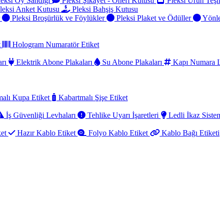
eksi Oy Sandığı
Pleksi Şikayet - Öneri Kutusu
Pleksi Ürün Teşh
leksi Anket Kutusu
Pleksi Bahşiş Kutusu
r
Pleksi Broşürlük ve Föylükler
Pleksi Plaket ve Ödüller
Yönle
t
Hologram Numaratör Etiket
arı
Elektrik Abone Plakaları
Su Abone Plakaları
Kapı Numara L
alı Kupa Etiket
Kabartmalı Şişe Etiket
İş Güvenliği Levhaları
Tehlike Uyarı İşaretleri
Ledli İkaz Sistem
ket
Hazır Kablo Etiket
Folyo Kablo Etiket
Kablo Bağı Etiketi