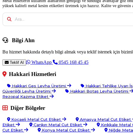
Metal etiketlerin kullanım alanlarının genişliği ve sunduğu avantajlar göz önün
yüksek kaliteli metal kesim etiketleri üretmek için hazırız. Kalite ve güveni
Bilgi Alın
Bu hizmet hakkında detaylı bilgi almak veya teklif istemek için bizimle
WhatsApp
0545 168 45 45
Teklif Al
Hakkari Hizmetleri
Hakkari Ges Levha Üretimi
Hakkari Tehlike Uyarı İş
Güvenliği Levha Üretimi
Hakkari Botaş Levha Üretimi
Rezopal Kazıma Etiket
Diğer Bölgeler
Kocaeli Metal Cut Etiket
Amasya Metal Cut Etiket
Etiket
Çankırı Metal Cut Etiket
Kırıkkale Metal 
Cut Etiket
Konya Metal Cut Etiket
Niğde Metal