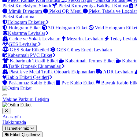
Pleksi Ramak Kala Kutusu
Pleksi Bağış - Sadaka Kutusu
Pl
Pleksi Koleksiyon Standı
Pleksi Kuruyemiş - Bakliyat Kutusu
P
Mimik Diyagram
Pleksi QR Menü
Pleksi Tabela ve Logola
Pleksi Kabartma
Hologram Etiketleri
Hologram Etiket
3D Hologram Etiket
Void Hologram Etike
Kabartma Levhalar
Cadde ve Sokak Levhaları
Mezarlık Levhaları
Tedaş Levhal
GES Levhaları
GES Solar Etiketleri
GES Güneş Enerji Levhaları
Kabartmalı PVC Etiket
Kabartmalı Tekstil Etiket
Kabartmalı Termos Etiket
Kabartm
Trafik Otopark Ekipmanları
Plastik ve Metal Trafik Otopark Ekipmanları
ADR Levhaları
Kablo Etiketi Çeşitleri
Paslanmaz Kablo Etiket
Pvc Kablo Etiket
Bayrak Kablo Eti
Makine Parkuru
İletişim
Anasayfa
Hakkımızda
Hizmetlerimiz
Etiket Çeşitleri