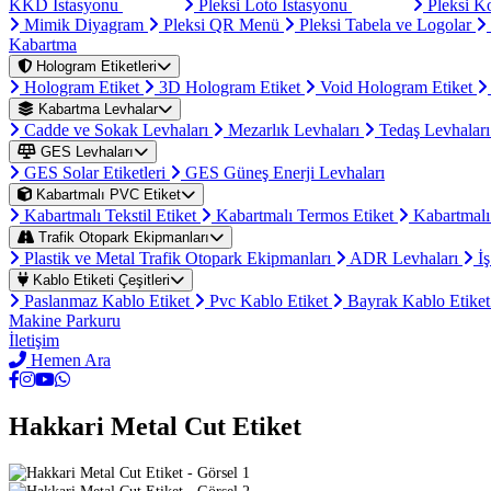
KKD İstasyonu
Pleksi Loto İstasyonu
Pleksi K
Mimik Diyagram
Pleksi QR Menü
Pleksi Tabela ve Logolar
Kabartma
Hologram Etiketleri
Hologram Etiket
3D Hologram Etiket
Void Hologram Etiket
Kabartma Levhalar
Cadde ve Sokak Levhaları
Mezarlık Levhaları
Tedaş Levhalar
GES Levhaları
GES Solar Etiketleri
GES Güneş Enerji Levhaları
Kabartmalı PVC Etiket
Kabartmalı Tekstil Etiket
Kabartmalı Termos Etiket
Kabartmalı
Trafik Otopark Ekipmanları
Plastik ve Metal Trafik Otopark Ekipmanları
ADR Levhaları
İş
Kablo Etiketi Çeşitleri
Paslanmaz Kablo Etiket
Pvc Kablo Etiket
Bayrak Kablo Etike
Makine Parkuru
İletişim
Hemen Ara
Hakkari Metal Cut Etiket