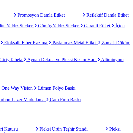
Promosyon Damla Etiket
Reflektif Damla Etiket
tın Yaldız Sticker
Gümüş Yaldız Sticker
Garanti Etiket
İçten
Eloksallı Fiber Kazıma
Paslanmaz Metal Etiket
Zamak Döküm
Giriş Tabela
Aynalı Dekota ve Pleksi Kesim Harf
Alüminyum
One Way Vision
Lümen Folyo Baskı
rbon Lazer Markalama
Cam Fırın Baskı
eri Kutusu
Pleksi Ürün Teşhir Standı
Pleksi