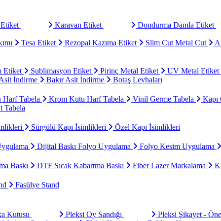
Etiket
Karavan Etiket
Dondurma Damla Etiket
kımı
Tesa Etiket
Rezopal Kazıma Etiket
Slim Cut Metal Cut
Al
 Etiket
Sublimasyon Etiket
Pirinç Metal Etiket
UV Metal Etiket
sit İndirme
Bakır Asit İndirme
Botaş Levhaları
u Harf Tabela
Krom Kutu Harf Tabela
Vinil Germe Tabela
Kapı 
t Tabela
mlikleri
Sürgülü Kapı İsimlikleri
Özel Kapı İsimlikleri
Uygulama
Dijital Baskı Folyo Uygulama
Folyo Kesim Uygulama
ma Baskı
DTF Sıcak Kabartma Baskı
Fiber Lazer Markalama
Ka
and
Fasülye Stand
aka Kutusu
Pleksi Oy Sandığı
Pleksi Şikayet - Ön