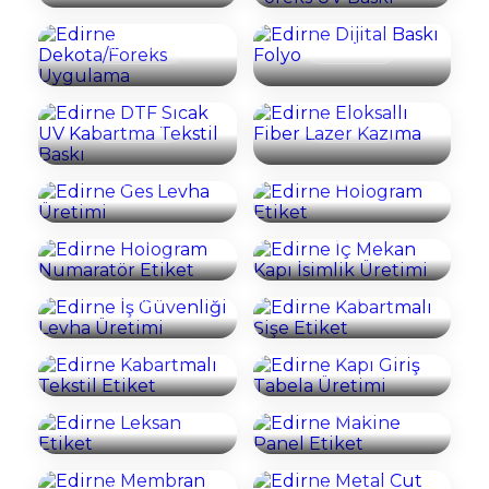
Uygulama
Baskı Folyo
Edirne DTF Sıcak
Edirne Eloksallı
İncele
İncele
UV Kabartma
Fiber Lazer
Tekstil Baskı
Kazıma
Edirne Ges Levha
Edirne Hologram
İncele
İncele
Üretimi
Etiket
Edirne İç Mekan
Edirne Hologram
Kapı İsimlik
İncele
İncele
Numaratör Etiket
Üretimi
Edirne İş
Güvenliği Levha
Edirne Kabartmalı
İncele
İncele
Üretimi
Şişe Etiket
Edirne Kabartmalı
Edirne Kapı Giriş
İncele
İncele
Tekstil Etiket
Tabela Üretimi
Edirne Leksan
Edirne Makine
İncele
İncele
Etiket
Panel Etiket
Edirne Membran
İncele
İncele
Switch Tuş Takımı
Edirne Metal Cut
Üretimi
Etiket
Edirne Metal