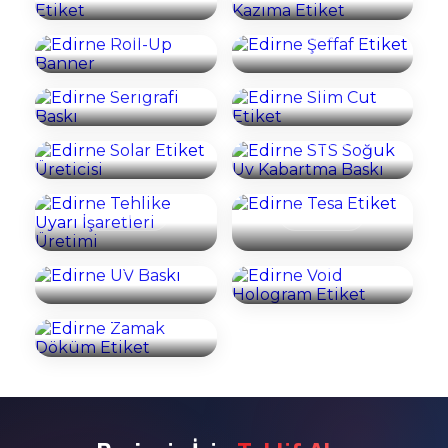
Edirne Serigrafi
Edirne Slim Cut
İncele
İncele
Baskı
Etiket
Edirne STS Soğuk
Edirne Solar
Uv Kabartma
İncele
İncele
Etiket Üreticisi
Baskı
Edirne Tehlike
İncele
İncele
Uyarı İşaretleri
Edirne Tesa
Üretimi
Etiket
Edirne Void
İncele
İncele
Edirne UV Baskı
Hologram Etiket
Edirne Zamak
İncele
İncele
Döküm Etiket
İncele