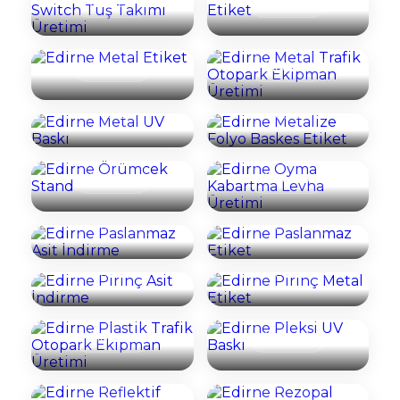
İncele
İncele
Edirne Metal
Trafik Otopark
Etiket
Ekipman Üretimi
Edirne Metalize
Edirne Metal UV
Folyo Baskes
İncele
İncele
Baskı
Etiket
Edirne Oyma
İncele
İncele
Edirne Örümcek
Kabartma Levha
Stand
Üretimi
Edirne Paslanmaz
Edirne Paslanmaz
İncele
İncele
Asit İndirme
Etiket
Edirne Pirinç Asit
Edirne Pirinç
İncele
İncele
İndirme
Metal Etiket
Edirne Plastik
İncele
İncele
Trafik Otopark
Edirne Pleksi UV
Ekipman Üretimi
Baskı
Edirne Reflektif
Edirne Rezopal
İncele
İncele
Etiket
Kazıma Etiket
Edirne Roll-Up
Edirne Şeffaf
İncele
İncele
Banner
Etiket