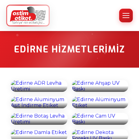
EDIRNE HIZMETLERIMIZ
Edirne ADR Levha
Edirne Ahşap UV
Üretimi
Baskı
Edirne
Edirne
Alüminyum Asit
Alüminyum
İncele
İncele
İndirme Etiket
Etiket
Edirne Botaş
Edirne Cam UV
İncele
İncele
Levha Üretimi
Baskı
Edirne Damla
Edirne Dekota
İncele
İncele
Etiket
Foreks UV Baskı
Edirne
İncele
İncele
Dekota/Foreks
Edirne Dijital