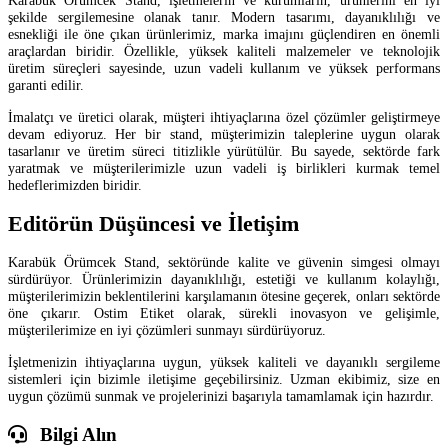
Karabük Örümcek Stand, işletmelerin ve kurumların, ürünlerini en iyi
şekilde sergilemesine olanak tanır. Modern tasarımı, dayanıklılığı ve
esnekliği ile öne çıkan ürünlerimiz, marka imajını güçlendiren en önemli
araçlardan biridir. Özellikle, yüksek kaliteli malzemeler ve teknolojik
üretim süreçleri sayesinde, uzun vadeli kullanım ve yüksek performans
garanti edilir.
İmalatçı ve üretici olarak, müşteri ihtiyaçlarına özel çözümler geliştirmeye
devam ediyoruz. Her bir stand, müşterimizin taleplerine uygun olarak
tasarlanır ve üretim süreci titizlikle yürütülür. Bu sayede, sektörde fark
yaratmak ve müşterilerimizle uzun vadeli iş birlikleri kurmak temel
hedeflerimizden biridir.
Editörün Düşüncesi ve İletişim
Karabük Örümcek Stand, sektöründe kalite ve güvenin simgesi olmayı
sürdürüyor. Ürünlerimizin dayanıklılığı, estetiği ve kullanım kolaylığı,
müşterilerimizin beklentilerini karşılamanın ötesine geçerek, onları sektörde
öne çıkarır. Ostim Etiket olarak, sürekli inovasyon ve gelişimle,
müşterilerimize en iyi çözümleri sunmayı sürdürüyoruz.
İşletmenizin ihtiyaçlarına uygun, yüksek kaliteli ve dayanıklı sergileme
sistemleri için bizimle iletişime geçebilirsiniz. Uzman ekibimiz, size en
uygun çözümü sunmak ve projelerinizi başarıyla tamamlamak için hazırdır.
Bilgi Alın