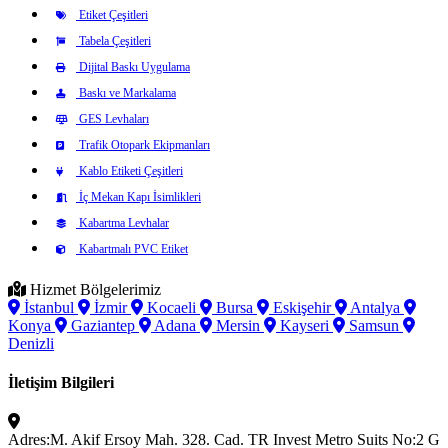
Etiket Çeşitleri
Tabela Çeşitleri
Dijital Baskı Uygulama
Baskı ve Markalama
GES Levhaları
Trafik Otopark Ekipmanları
Kablo Etiketi Çeşitleri
İç Mekan Kapı İsimlikleri
Kabartma Levhalar
Kabartmalı PVC Etiket
Hizmet Bölgelerimiz
İstanbul
İzmir
Kocaeli
Bursa
Eskişehir
Antalya
Konya
Gaziantep
Adana
Mersin
Kayseri
Samsun
Denizli
İletişim Bilgileri
Adres:
M. Akif Ersoy Mah. 328. Cad. TR Invest Metro Suits No:2 G