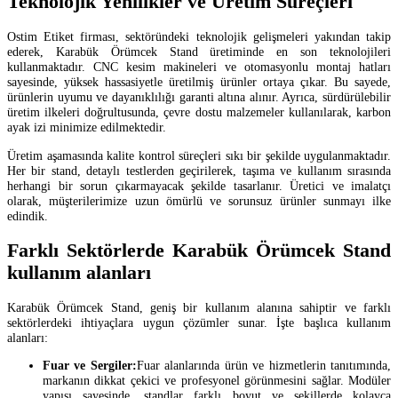
Teknolojik Yenilikler ve Üretim Süreçleri
Ostim Etiket firması, sektöründeki teknolojik gelişmeleri yakından takip
ederek, Karabük Örümcek Stand üretiminde en son teknolojileri
kullanmaktadır. CNC kesim makineleri ve otomasyonlu montaj hatları
sayesinde, yüksek hassasiyetle üretilmiş ürünler ortaya çıkar. Bu sayede,
ürünlerin uyumu ve dayanıklılığı garanti altına alınır. Ayrıca, sürdürülebilir
üretim ilkeleri doğrultusunda, çevre dostu malzemeler kullanılarak, karbon
ayak izi minimize edilmektedir.
Üretim aşamasında kalite kontrol süreçleri sıkı bir şekilde uygulanmaktadır.
Her bir stand, detaylı testlerden geçirilerek, taşıma ve kullanım sırasında
herhangi bir sorun çıkarmayacak şekilde tasarlanır. Üretici ve imalatçı
olarak, müşterilerimize uzun ömürlü ve sorunsuz ürünler sunmayı ilke
edindik.
Farklı Sektörlerde Karabük Örümcek Stand
kullanım alanları
Karabük Örümcek Stand, geniş bir kullanım alanına sahiptir ve farklı
sektörlerdeki ihtiyaçlara uygun çözümler sunar. İşte başlıca kullanım
alanları:
Fuar ve Sergiler:
Fuar alanlarında ürün ve hizmetlerin tanıtımında,
markanın dikkat çekici ve profesyonel görünmesini sağlar. Modüler
yapısı sayesinde, standlar farklı boyut ve şekillerde kolayca