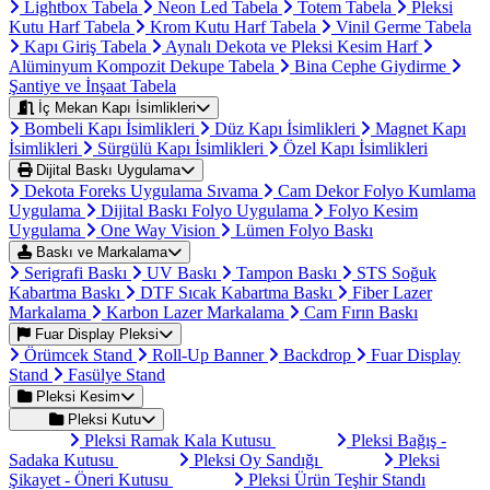
Lightbox Tabela
Neon Led Tabela
Totem Tabela
Pleksi
Kutu Harf Tabela
Krom Kutu Harf Tabela
Vinil Germe Tabela
Kapı Giriş Tabela
Aynalı Dekota ve Pleksi Kesim Harf
Alüminyum Kompozit Dekupe Tabela
Bina Cephe Giydirme
Şantiye ve İnşaat Tabela
İç Mekan Kapı İsimlikleri
Bombeli Kapı İsimlikleri
Düz Kapı İsimlikleri
Magnet Kapı
İsimlikleri
Sürgülü Kapı İsimlikleri
Özel Kapı İsimlikleri
Dijital Baskı Uygulama
Dekota Foreks Uygulama Sıvama
Cam Dekor Folyo Kumlama
Uygulama
Dijital Baskı Folyo Uygulama
Folyo Kesim
Uygulama
One Way Vision
Lümen Folyo Baskı
Baskı ve Markalama
Serigrafi Baskı
UV Baskı
Tampon Baskı
STS Soğuk
Kabartma Baskı
DTF Sıcak Kabartma Baskı
Fiber Lazer
Markalama
Karbon Lazer Markalama
Cam Fırın Baskı
Fuar Display Pleksi
Örümcek Stand
Roll-Up Banner
Backdrop
Fuar Display
Stand
Fasülye Stand
Pleksi Kesim
Pleksi Kutu
Pleksi Ramak Kala Kutusu
Pleksi Bağış -
Sadaka Kutusu
Pleksi Oy Sandığı
Pleksi
Şikayet - Öneri Kutusu
Pleksi Ürün Teşhir Standı