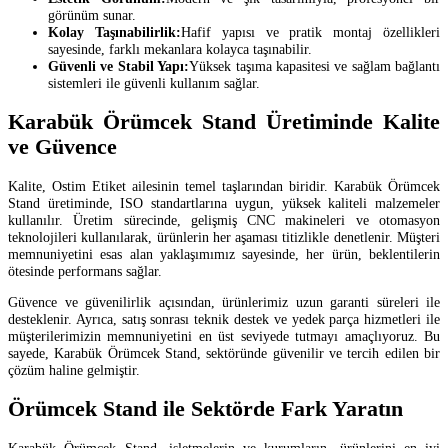
görünüm sunar.
Kolay Taşınabilirlik:
Hafif yapısı ve pratik montaj özellikleri
sayesinde, farklı mekanlara kolayca taşınabilir.
Güvenli ve Stabil Yapı:
Yüksek taşıma kapasitesi ve sağlam bağlantı
sistemleri ile güvenli kullanım sağlar.
Karabük Örümcek Stand Üretiminde Kalite
ve Güvence
Kalite, Ostim Etiket ailesinin temel taşlarından biridir. Karabük Örümcek
Stand üretiminde, ISO standartlarına uygun, yüksek kaliteli malzemeler
kullanılır. Üretim sürecinde, gelişmiş CNC makineleri ve otomasyon
teknolojileri kullanılarak, ürünlerin her aşaması titizlikle denetlenir. Müşteri
memnuniyetini esas alan yaklaşımımız sayesinde, her ürün, beklentilerin
ötesinde performans sağlar.
Güvence ve güvenilirlik açısından, ürünlerimiz uzun garanti süreleri ile
desteklenir. Ayrıca, satış sonrası teknik destek ve yedek parça hizmetleri ile
müşterilerimizin memnuniyetini en üst seviyede tutmayı amaçlıyoruz. Bu
sayede, Karabük Örümcek Stand, sektöründe güvenilir ve tercih edilen bir
çözüm haline gelmiştir.
Örümcek Stand ile Sektörde Fark Yaratın