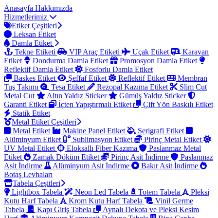
Anasayfa
Hakkımızda
Hizmetlerimiz
Etiket Çeşitleri
Leksan Etiket
Damla Etiket
Tekne Etiketi
VIP Araç Etiketi
Uçak Etiket
Karavan
Etiket
Dondurma Damla Etiket
Promosyon Damla Etiket
Reflektif Damla Etiket
Fosforlu Damla Etiket
Baskes Etiket
Şeffaf Etiket
Reflektif Etiket
Membran
Tuş Takımı
Tesa Etiket
Rezopal Kazıma Etiket
Slim Cut
Metal Cut
Altın Yaldız Sticker
Gümüş Yaldız Sticker
Garanti Etiket
İçten Yapıştırmalı Etiket
Çift Yön Baskılı Etiket
Statik Etiket
Metal Etiket Çeşitleri
Metal Etiket
Makine Panel Etiket
Serigrafi Etiket
Alüminyum Etiket
Sublimasyon Etiket
Pirinç Metal Etiket
UV Metal Etiket
Eloksallı Fiber Kazıma
Paslanmaz Metal
Etiket
Zamak Döküm Etiket
Pirinç Asit İndirme
Paslanmaz
Asit İndirme
Alüminyum Asit İndirme
Bakır Asit İndirme
Botaş Levhaları
Tabela Çeşitleri
Lightbox Tabela
Neon Led Tabela
Totem Tabela
Pleksi
Kutu Harf Tabela
Krom Kutu Harf Tabela
Vinil Germe
Tabela
Kapı Giriş Tabela
Aynalı Dekota ve Pleksi Kesim