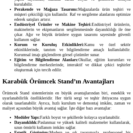
kurulabilir.
Perakende ve Mağaza Tasarımı:
Mağazalarda ürün teşhiri ve
müşteri çekiciliği için kullanılır. Raf ve sergileme alanlarını optimize
ederek satışları artırır.
Endüstriyel Ürünler ve Makine Teşhiri:
Endüstriyel ürünlerin,
makinelerin ve ekipmanların sergilenmesinde dayanıklılığı ile öne
çıkar. Ağır ve büyük ürünlere uygun tasarımı sayesinde güvenli
kullanım sağlar.
Kurum ve Kuruluş Etkinlikleri:
Kamu ve özel sektör
etkinliklerinde, tanıtım ve bilgilendirme amaçlı kullanılabilir.
Kurumsal imajı güçlendiren görsel çözümler sunar.
Eğitim ve Bilgilendirme Alanları:
Okullar, eğitim kurumları ve
bilgilendirme merkezlerinde, interaktif ve dikkat çekici teşhirler
oluşturmak için tercih edilir.
Karabük Örümcek Stand’ın Avantajları
Örümcek Stand sistemlerinin en büyük avantajlarından biri, esneklik ve
uyarlanabilirlik özellikleridir. Her türlü sergi ve teşhir ihtiyacına uygun
olarak tasarlanabilir. Ayrıca, hızlı kurulum ve demontaj imkânı, zaman ve
maliyet açısından büyük avantaj sağlar. İşte diğer bazı avantajlar:
Modüler Yapı:
Farklı boyut ve şekillerde kolayca uyarlanabilir.
Dayanıklılık:
Paslanmaz ve yüksek kaliteli malzemeler kullanılarak,
uzun ömürlü kullanım imkânı sağlar.
Estetik Görünüm:
Modern ve şık tasarımıyla, profesyonel bir