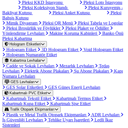
Pleksi KKD İstasyonu
Pleksi Loto İstasyonu
Pleksi Koleksiyon Standı
Pleksi Kuruyemiş -
Bakliyat Kutusu
Pleksi Anket Kutusu
Pleksi
Bahşiş Kutusu
Mimik Diyagram
Pleksi QR Menü
Pleksi Tabela ve Logolar
Pleksi Broşürlük ve Föylükler
Pleksi Plaket ve Ödüller
Yönlendirme Levhaları
Makine Koruma Kabinleri
Banko Önü
Pleksi Kabartma
Hologram Etiketleri
Hologram Etiket
3D Hologram Etiket
Void Hologram Etiket
Hologram Numaratör Etiket
Kabartma Levhalar
Cadde ve Sokak Levhaları
Mezarlık Levhaları
Tedaş
Levhaları
Elektrik Abone Plakaları
Su Abone Plakaları
Kapı
Numara Levhaları
GES Levhaları
GES Solar Etiketleri
GES Güneş Enerji Levhaları
Kabartmalı PVC Etiket
Kabartmalı Tekstil Etiket
Kabartmalı Termos Etiket
Kabartmalı Kupa Etiket
Kabartmalı Şişe Etiket
Trafik Otopark Ekipmanları
Plastik ve Metal Trafik Otopark Ekipmanları
ADR Levhaları
İş Güvenliği Levhaları
Tehlike Uyarı İşaretleri
Ledli İkaz
Sistemleri