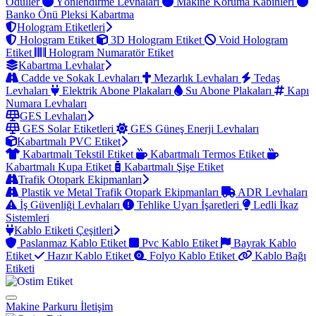
Ödüller
Yönlendirme Levhaları
Makine Koruma Kabinleri
Banko Önü Pleksi Kabartma
Hologram Etiketleri
Hologram Etiket
3D Hologram Etiket
Void Hologram
Etiket
Hologram Numaratör Etiket
Kabartma Levhalar
Cadde ve Sokak Levhaları
Mezarlık Levhaları
Tedaş
Levhaları
Elektrik Abone Plakaları
Su Abone Plakaları
Kapı
Numara Levhaları
GES Levhaları
GES Solar Etiketleri
GES Güneş Enerji Levhaları
Kabartmalı PVC Etiket
Kabartmalı Tekstil Etiket
Kabartmalı Termos Etiket
Kabartmalı Kupa Etiket
Kabartmalı Şişe Etiket
Trafik Otopark Ekipmanları
Plastik ve Metal Trafik Otopark Ekipmanları
ADR Levhaları
İş Güvenliği Levhaları
Tehlike Uyarı İşaretleri
Ledli İkaz
Sistemleri
Kablo Etiketi Çeşitleri
Paslanmaz Kablo Etiket
Pvc Kablo Etiket
Bayrak Kablo
Etiket
Hazır Kablo Etiket
Folyo Kablo Etiket
Kablo Bağı
Etiketi
Makine Parkuru
İletişim