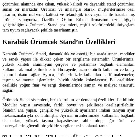
çözümleri alanında öne çıkan, yüksek kaliteli ve dayanıklı stand çözümleri
sunan bir markadır. Üreticisi ve imalatçısı olarak, müşterilerimize özel
tasarım, üstün malzeme kalitesi ve teknolojik inovasyonlar ile hazırlanmış
ürünler sunuyoruz. Özellikle Ostim Etiket firmasının uzmanlığıyla
geliştirdiğimiz Örümcek Stand çözümleri, çeşitli sektörlerdeki ihtiyaçlara
tam uyum sağlayacak şekilde tasarlanmıştır.
Karabük Örümcek Stand’ın Özellikleri
Karabük Örümcek Stand, dayanıklılık ve estetiği bir arada sunan, modüler
ve esnek yapısı ile dikkat çeken bir sergileme sistemidir. Ürünlerimiz,
yüksek kaliteli alüminyum çerçeve ve paslanmaz bağlantı elemanları
kullanılarak imal edilmektedir. Bu sayede, uzun ömürlü kullanım ve kolay
bakım imkanı sağlar. Ayrıca, ürünlerimizde kullanılan hafif malzemeler,
taşıma ve montaj işlemlerini büyük ölçüde kolaylaştırır. Bu özellikler,
özellikle yoğun fuar ve sergi dönemlerinde zaman ve maliyet tasarrufu
sağlar.
Örümcek Stand sistemleri, hızlı kurulum ve demontaj özellikleri ile bilinir.
Modüler yapısı sayesinde, farklı boyut ve şekillerde özelleştirilebilir.
Standın ana yapısı, genişlik ve yükseklik ayarlarına imkan tanıyan ayar
mekanizmalarıyla donatılmıştır. Ayrıca, ürünlerimizde kullanılan bağlantı
elemanları, yüksek taşıma kapasitesine sahip olup, ağır ürün ve
materyallerin güvenli bir şekilde sergilenmesine olanak tanır.