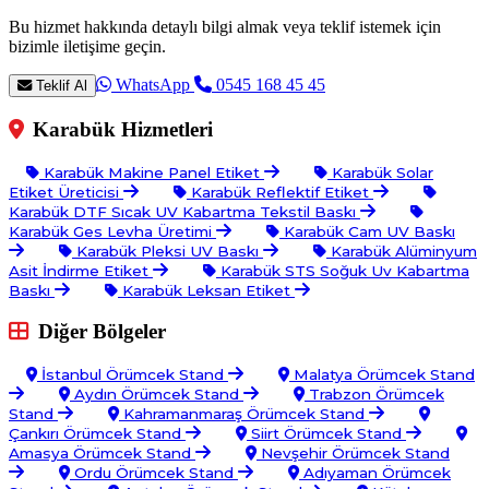
Bu hizmet hakkında detaylı bilgi almak veya teklif istemek için
bizimle iletişime geçin.
WhatsApp
0545 168 45 45
Teklif Al
Karabük Hizmetleri
Karabük Makine Panel Etiket
Karabük Solar
Etiket Üreticisi
Karabük Reflektif Etiket
Karabük DTF Sıcak UV Kabartma Tekstil Baskı
Karabük Ges Levha Üretimi
Karabük Cam UV Baskı
Karabük Pleksi UV Baskı
Karabük Alüminyum
Asit İndirme Etiket
Karabük STS Soğuk Uv Kabartma
Baskı
Karabük Leksan Etiket
Diğer Bölgeler
İstanbul Örümcek Stand
Malatya Örümcek Stand
Aydın Örümcek Stand
Trabzon Örümcek
Stand
Kahramanmaraş Örümcek Stand
Çankırı Örümcek Stand
Siirt Örümcek Stand
Amasya Örümcek Stand
Nevşehir Örümcek Stand
Ordu Örümcek Stand
Adıyaman Örümcek