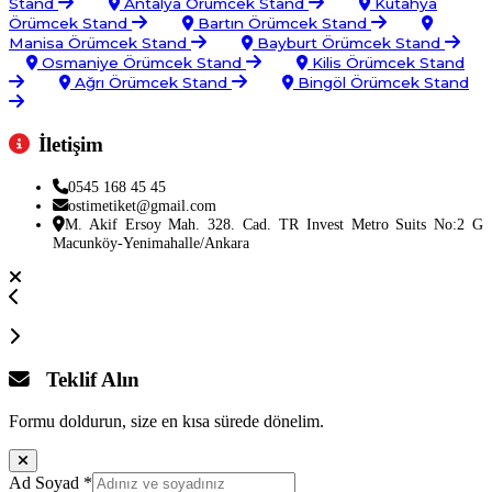
Stand
Antalya Örümcek Stand
Kütahya
Örümcek Stand
Bartın Örümcek Stand
Manisa Örümcek Stand
Bayburt Örümcek Stand
Osmaniye Örümcek Stand
Kilis Örümcek Stand
Ağrı Örümcek Stand
Bingöl Örümcek Stand
İletişim
0545 168 45 45
ostimetiket@gmail.com
M. Akif Ersoy Mah. 328. Cad. TR Invest Metro Suits No:2 G
Macunköy-Yenimahalle/Ankara
Teklif Alın
Formu doldurun, size en kısa sürede dönelim.
Ad Soyad
*