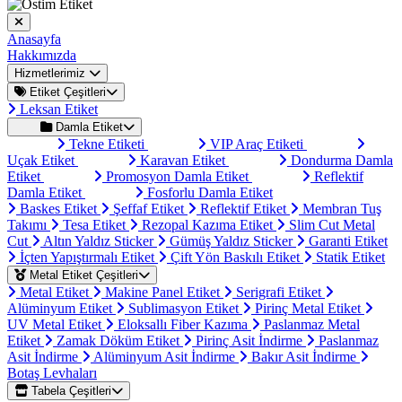
Anasayfa
Hakkımızda
Hizmetlerimiz
Etiket Çeşitleri
Leksan Etiket
Damla Etiket
Tekne Etiketi
VIP Araç Etiketi
Uçak Etiket
Karavan Etiket
Dondurma Damla
Etiket
Promosyon Damla Etiket
Reflektif
Damla Etiket
Fosforlu Damla Etiket
Baskes Etiket
Şeffaf Etiket
Reflektif Etiket
Membran Tuş
Takımı
Tesa Etiket
Rezopal Kazıma Etiket
Slim Cut Metal
Cut
Altın Yaldız Sticker
Gümüş Yaldız Sticker
Garanti Etiket
İçten Yapıştırmalı Etiket
Çift Yön Baskılı Etiket
Statik Etiket
Metal Etiket Çeşitleri
Metal Etiket
Makine Panel Etiket
Serigrafi Etiket
Alüminyum Etiket
Sublimasyon Etiket
Pirinç Metal Etiket
UV Metal Etiket
Eloksallı Fiber Kazıma
Paslanmaz Metal
Etiket
Zamak Döküm Etiket
Pirinç Asit İndirme
Paslanmaz
Asit İndirme
Alüminyum Asit İndirme
Bakır Asit İndirme
Botaş Levhaları
Tabela Çeşitleri