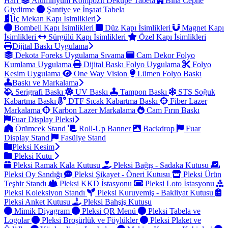
Harf
Alüminyum Kompozit Dekupe Tabela
Bina Cephe
Giydirme
Şantiye ve İnşaat Tabela
İç Mekan Kapı İsimlikleri
Bombeli Kapı İsimlikleri
Düz Kapı İsimlikleri
Magnet Kapı
İsimlikleri
Sürgülü Kapı İsimlikleri
Özel Kapı İsimlikleri
Dijital Baskı Uygulama
Dekota Foreks Uygulama Sıvama
Cam Dekor Folyo
Kumlama Uygulama
Dijital Baskı Folyo Uygulama
Folyo
Kesim Uygulama
One Way Vision
Lümen Folyo Baskı
Baskı ve Markalama
Serigrafi Baskı
UV Baskı
Tampon Baskı
STS Soğuk
Kabartma Baskı
DTF Sıcak Kabartma Baskı
Fiber Lazer
Markalama
Karbon Lazer Markalama
Cam Fırın Baskı
Fuar Display Pleksi
Örümcek Stand
Roll-Up Banner
Backdrop
Fuar
Display Stand
Fasülye Stand
Pleksi Kesim
Pleksi Kutu
Pleksi Ramak Kala Kutusu
Pleksi Bağış - Sadaka Kutusu
Pleksi Oy Sandığı
Pleksi Şikayet - Öneri Kutusu
Pleksi Ürün
Teşhir Standı
Pleksi KKD İstasyonu
Pleksi Loto İstasyonu
Pleksi Koleksiyon Standı
Pleksi Kuruyemiş - Bakliyat Kutusu
Pleksi Anket Kutusu
Pleksi Bahşiş Kutusu
Mimik Diyagram
Pleksi QR Menü
Pleksi Tabela ve
Logolar
Pleksi Broşürlük ve Föylükler
Pleksi Plaket ve