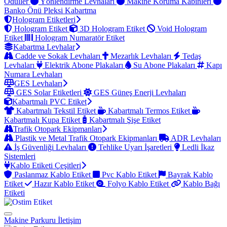
Ödüller
Yönlendirme Levhaları
Makine Koruma Kabinleri
Banko Önü Pleksi Kabartma
Hologram Etiketleri
Hologram Etiket
3D Hologram Etiket
Void Hologram
Etiket
Hologram Numaratör Etiket
Kabartma Levhalar
Cadde ve Sokak Levhaları
Mezarlık Levhaları
Tedaş
Levhaları
Elektrik Abone Plakaları
Su Abone Plakaları
Kapı
Numara Levhaları
GES Levhaları
GES Solar Etiketleri
GES Güneş Enerji Levhaları
Kabartmalı PVC Etiket
Kabartmalı Tekstil Etiket
Kabartmalı Termos Etiket
Kabartmalı Kupa Etiket
Kabartmalı Şişe Etiket
Trafik Otopark Ekipmanları
Plastik ve Metal Trafik Otopark Ekipmanları
ADR Levhaları
İş Güvenliği Levhaları
Tehlike Uyarı İşaretleri
Ledli İkaz
Sistemleri
Kablo Etiketi Çeşitleri
Paslanmaz Kablo Etiket
Pvc Kablo Etiket
Bayrak Kablo
Etiket
Hazır Kablo Etiket
Folyo Kablo Etiket
Kablo Bağı
Etiketi
Makine Parkuru
İletişim