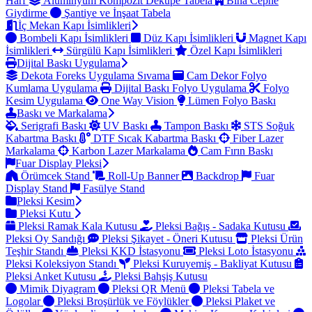
Harf
Alüminyum Kompozit Dekupe Tabela
Bina Cephe
Giydirme
Şantiye ve İnşaat Tabela
İç Mekan Kapı İsimlikleri
Bombeli Kapı İsimlikleri
Düz Kapı İsimlikleri
Magnet Kapı
İsimlikleri
Sürgülü Kapı İsimlikleri
Özel Kapı İsimlikleri
Dijital Baskı Uygulama
Dekota Foreks Uygulama Sıvama
Cam Dekor Folyo
Kumlama Uygulama
Dijital Baskı Folyo Uygulama
Folyo
Kesim Uygulama
One Way Vision
Lümen Folyo Baskı
Baskı ve Markalama
Serigrafi Baskı
UV Baskı
Tampon Baskı
STS Soğuk
Kabartma Baskı
DTF Sıcak Kabartma Baskı
Fiber Lazer
Markalama
Karbon Lazer Markalama
Cam Fırın Baskı
Fuar Display Pleksi
Örümcek Stand
Roll-Up Banner
Backdrop
Fuar
Display Stand
Fasülye Stand
Pleksi Kesim
Pleksi Kutu
Pleksi Ramak Kala Kutusu
Pleksi Bağış - Sadaka Kutusu
Pleksi Oy Sandığı
Pleksi Şikayet - Öneri Kutusu
Pleksi Ürün
Teşhir Standı
Pleksi KKD İstasyonu
Pleksi Loto İstasyonu
Pleksi Koleksiyon Standı
Pleksi Kuruyemiş - Bakliyat Kutusu
Pleksi Anket Kutusu
Pleksi Bahşiş Kutusu
Mimik Diyagram
Pleksi QR Menü
Pleksi Tabela ve
Logolar
Pleksi Broşürlük ve Föylükler
Pleksi Plaket ve