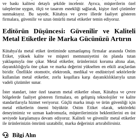
ve baskı kalitesi detaylı şekilde incelenir. Ayrıca, müşterilerin özel
taleplerine uygun, ölçü ve tasarım esnekliği sağlarak, kişiye özel çözümler
sunmaktayız. Bu sayede, Kütahya ve çevre illerde faaliyet gösteren
firmalara, güvenilir ve uzun ömürlü metal etiketler temin ediyoruz.
Editörün Düşüncesi: Güvenilir ve Kaliteli
Metal Etiketler ile Marka Gücünüzü Artırın
Kütahya'da metal etiket üretiminde uzmanlaşmış firmalar arasında Ostim
Etiket, yüksek kalite ve müşteri memnuniyetini ön planda tutan
yaklaşımıyla öne çıkar. Metal etiketler, ürünlerinizi koruma altına alan,
dayanıklılığıyla öne çıkan ve marka değerini yükselten en etkili araçlardan
biridir. Özellikle otomotiv, elektronik, medikal ve endüstriyel sektörlerde
kullanılan metal etiketler, zorlu koşullara karşı dayanıklılıklarıyla uzun
vadeli çözümler sunar.
İster standart, ister özel tasarım metal etiketler olsun, Kütahya ve çevre
bölgelerde faaliyet gösteren firmalara, en gelişmiş teknolojiler ve kalite
standartlarıyla hizmet veriyoruz. Güçlü marka imajı ve ürün güvenliği için
metal etiketlerin önemi büyüktür. Ostim Etiket olarak, sektördeki
deneyimimiz ve uzman kadromuzla, müşterilerimizin beklentilerini en üst
seviyede karşılamaya devam ediyoruz. Kaliteli ve güvenilir metal etiketler
ile ürünlerinizin ömrünü uzatabilir, marka değerinizi artırabilirsiniz.
Bilgi Alın