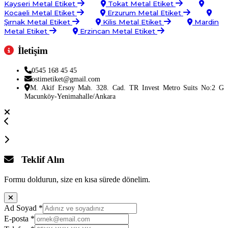
Kayseri Metal Etiket
Tokat Metal Etiket
Kocaeli Metal Etiket
Erzurum Metal Etiket
Şırnak Metal Etiket
Kilis Metal Etiket
Mardin
Metal Etiket
Erzincan Metal Etiket
İletişim
0545 168 45 45
ostimetiket@gmail.com
M. Akif Ersoy Mah. 328. Cad. TR Invest Metro Suits No:2 G
Macunköy-Yenimahalle/Ankara
Teklif Alın
Formu doldurun, size en kısa sürede dönelim.
Ad Soyad
*
E-posta
*