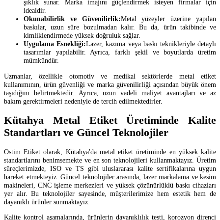
şıklık sunar. Marka imajını güçlendirmek isteyen firmalar için
idealdir.
Okunabilirlik ve Güvenilirlik:
Metal yüzeyler üzerine yapılan
baskılar, uzun süre bozulmadan kalır. Bu da, ürün takibinde ve
kimliklendirmede yüksek doğruluk sağlar.
Uygulama Esnekliği:
Lazer, kazıma veya baskı teknikleriyle detaylı
tasarımlar yapılabilir. Ayrıca, farklı şekil ve boyutlarda üretim
mümkündür.
Uzmanlar, özellikle otomotiv ve medikal sektörlerde metal etiket
kullanımının, ürün güvenliği ve marka güvenilirliği açısından büyük önem
taşıdığını belirtmektedir. Ayrıca, uzun vadeli maliyet avantajları ve az
bakım gerektirmeleri nedeniyle de tercih edilmektedirler.
Kütahya Metal Etiket Üretiminde Kalite
Standartları ve Güncel Teknolojiler
Ostim Etiket olarak, Kütahya'da metal etiket üretiminde en yüksek kalite
standartlarını benimsemekte ve en son teknolojileri kullanmaktayız. Üretim
süreçlerimizde, ISO ve TS gibi uluslararası kalite sertifikalarına uygun
hareket etmekteyiz. Güncel teknolojiler arasında, lazer markalama ve kesim
makineleri, CNC işleme merkezleri ve yüksek çözünürlüklü baskı cihazları
yer alır. Bu teknolojiler sayesinde, müşterilerimize hem estetik hem de
dayanıklı ürünler sunmaktayız.
Kalite kontrol aşamalarında, ürünlerin dayanıklılık testi, korozyon direnci