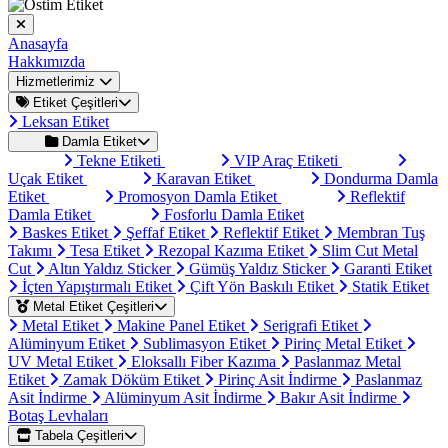
Anasayfa
Hakkımızda
Hizmetlerimiz
Etiket Çeşitleri
Leksan Etiket
Damla Etiket
Tekne Etiketi
VIP Araç Etiketi
Uçak Etiket
Karavan Etiket
Dondurma Damla
Etiket
Promosyon Damla Etiket
Reflektif
Damla Etiket
Fosforlu Damla Etiket
Baskes Etiket
Şeffaf Etiket
Reflektif Etiket
Membran Tuş
Takımı
Tesa Etiket
Rezopal Kazıma Etiket
Slim Cut Metal
Cut
Altın Yaldız Sticker
Gümüş Yaldız Sticker
Garanti Etiket
İçten Yapıştırmalı Etiket
Çift Yön Baskılı Etiket
Statik Etiket
Metal Etiket Çeşitleri
Metal Etiket
Makine Panel Etiket
Serigrafi Etiket
Alüminyum Etiket
Sublimasyon Etiket
Pirinç Metal Etiket
UV Metal Etiket
Eloksallı Fiber Kazıma
Paslanmaz Metal
Etiket
Zamak Döküm Etiket
Pirinç Asit İndirme
Paslanmaz
Asit İndirme
Alüminyum Asit İndirme
Bakır Asit İndirme
Botaş Levhaları
Tabela Çeşitleri