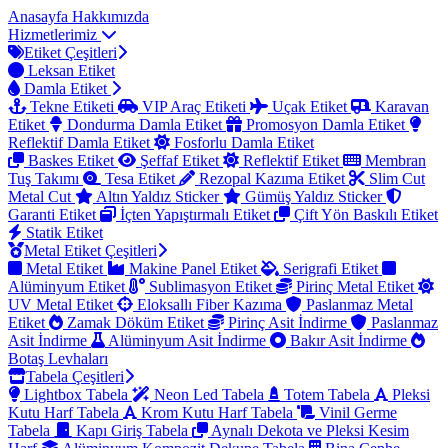
Anasayfa
Hakkımızda
Hizmetlerimiz
Etiket Çeşitleri
Leksan Etiket
Damla Etiket
Tekne Etiketi
VIP Araç Etiketi
Uçak Etiket
Karavan
Etiket
Dondurma Damla Etiket
Promosyon Damla Etiket
Reflektif Damla Etiket
Fosforlu Damla Etiket
Baskes Etiket
Şeffaf Etiket
Reflektif Etiket
Membran
Tuş Takımı
Tesa Etiket
Rezopal Kazıma Etiket
Slim Cut
Metal Cut
Altın Yaldız Sticker
Gümüş Yaldız Sticker
Garanti Etiket
İçten Yapıştırmalı Etiket
Çift Yön Baskılı Etiket
Statik Etiket
Metal Etiket Çeşitleri
Metal Etiket
Makine Panel Etiket
Serigrafi Etiket
Alüminyum Etiket
Sublimasyon Etiket
Pirinç Metal Etiket
UV Metal Etiket
Eloksallı Fiber Kazıma
Paslanmaz Metal
Etiket
Zamak Döküm Etiket
Pirinç Asit İndirme
Paslanmaz
Asit İndirme
Alüminyum Asit İndirme
Bakır Asit İndirme
Botaş Levhaları
Tabela Çeşitleri
Lightbox Tabela
Neon Led Tabela
Totem Tabela
Pleksi
Kutu Harf Tabela
Krom Kutu Harf Tabela
Vinil Germe
Tabela
Kapı Giriş Tabela
Aynalı Dekota ve Pleksi Kesim