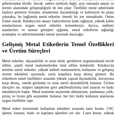
şehirlerinden biridir. Ancak, sadece tarihiyle değil, aynı zamanda sanayi ve
üretim alanındaki gelişmişliğiyle de öne çıkar. Özellikle metal sektöründe
faaliyet gösteren firmalar, ürünlerinin dayanıklılığı ve kalitesiyle ön plana
çıkmakta, bu bağlamda metal etiketler önemli bir yer tutmaktadır. Ostim
Etiket olarak, Kütahya'nın sanayi faaliyetlerine katkı sağlayan, yüksek kalite
standartlarına uygun metal etiketler üretmekteyiz. Ayrıca, endüstri
standartları ve uzman görüşleri ışığında, metal etiketlerin sağladığı
avantajlar ve sektörümüzdeki önemi üzerinde duracağız.
Gelişmiş Metal Etiketlerin Temel Özellikleri
ve Üretim Süreçleri
Metal etiketler, dayanıklılık ve uzun ömür gerektiren uygulamalarda tercih
edilen, çeşitli metal malzemelerden imal edilen ürünlerdir. Kütahya'da
üretilen metal etiketler, yüksek kaliteli malzemelerin kullanımı ve gelişmiş
üretim teknikleri sayesinde, zorlu koşullara karşı direnç gösterir. Bu
etiketlerin temel özellikleri arasında yüksek yapısal dayanıklılık, korozyona
karşı direnç, estetik görünüm ve uzun süreli okunabilirlik bulunur. Üretim
süreçleri ise, müşteri taleplerine göre şekillendirilmiş özel tasarım ve baskı
teknikleriyle başlar. Metal malzeme seçiminde alüminyum, paslanmaz çelik,
pirinç ve bronz gibi seçenekler bulunur, her biri farklı kullanım alanlarına
uygun özellikler taşır.
Metal etiket üretiminde kullanılan teknikler arasında lazer kesim, CNC
işleme, kazıma, baskı ve kaplama işlemleri yer alır. Lazer kesim, yüksek