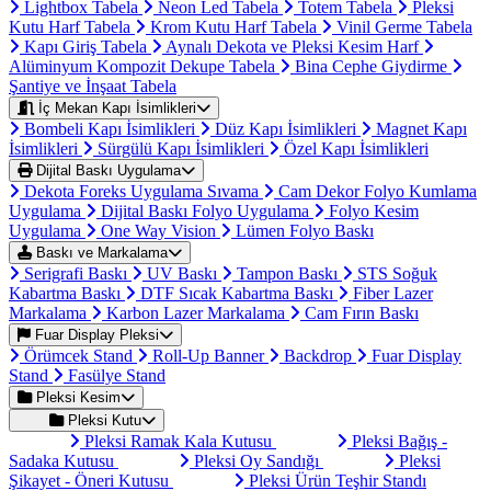
Lightbox Tabela
Neon Led Tabela
Totem Tabela
Pleksi
Kutu Harf Tabela
Krom Kutu Harf Tabela
Vinil Germe Tabela
Kapı Giriş Tabela
Aynalı Dekota ve Pleksi Kesim Harf
Alüminyum Kompozit Dekupe Tabela
Bina Cephe Giydirme
Şantiye ve İnşaat Tabela
İç Mekan Kapı İsimlikleri
Bombeli Kapı İsimlikleri
Düz Kapı İsimlikleri
Magnet Kapı
İsimlikleri
Sürgülü Kapı İsimlikleri
Özel Kapı İsimlikleri
Dijital Baskı Uygulama
Dekota Foreks Uygulama Sıvama
Cam Dekor Folyo Kumlama
Uygulama
Dijital Baskı Folyo Uygulama
Folyo Kesim
Uygulama
One Way Vision
Lümen Folyo Baskı
Baskı ve Markalama
Serigrafi Baskı
UV Baskı
Tampon Baskı
STS Soğuk
Kabartma Baskı
DTF Sıcak Kabartma Baskı
Fiber Lazer
Markalama
Karbon Lazer Markalama
Cam Fırın Baskı
Fuar Display Pleksi
Örümcek Stand
Roll-Up Banner
Backdrop
Fuar Display
Stand
Fasülye Stand
Pleksi Kesim
Pleksi Kutu
Pleksi Ramak Kala Kutusu
Pleksi Bağış -
Sadaka Kutusu
Pleksi Oy Sandığı
Pleksi
Şikayet - Öneri Kutusu
Pleksi Ürün Teşhir Standı