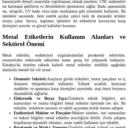
hassasiyetle detaylı tasarımlar yapılmasına olanak tanırken, CNC makineleri
ise karmaşık şekillerin ve derinliklerin işlenmesini sağlar. Baskı aşamasında
ise, serigrafi, UV baskı veya lazer markalama gibi yöntemler kullanılır. Bu
teknikler sayesinde, hem estetik açıdan çekici hem de dayanıklı ürünler
ortaya çıkar. Ayrıca, kaplama işlemleri ile etiketlerin korozyona karşı
dirençleri artırılır ve görsel kaliteleri korunur.
Metal Etiketlerin Kullanım Alanları ve
Sektörel Önemi
Metal etiketler, endüstriyel uygulamalardan perakende sektörüne,
otomotivden elektronik sektörüne kadar geniş bir yelpazede kullanılır.
Kütahya'da üretilen yüksek kaliteli metal etiketler, özellikle aşağıdaki
alanlarda önemli bir rol oynar:
Otomotiv Sektörü:
Araçların gövde etiketleri, motor parçaları ve iç
donanım bileşenlerinde kullanılır. Yüksek sıcaklık, kimyasal
maddeler ve aşınmaya karşı dirençleri sayesinde, araç ömrü boyunca
dayanıklılık sağlarlar.
Elektronik ve Beyaz Eşya:
Ürünlerin teknik bilgileri, seri
numaraları ve marka bilgileri metal etiketler üzerinde yer alır. Bu
etiketler, ürünlerin tanıtımı ve takibi açısından kritik öneme sahiptir.
Endüstriyel Makine ve Parçalar:
Makine isimleri, seri numaraları
ve bakım bilgileri metal etiketler aracılığıyla iletilir. Zorlu çalışma
koşullarına dayanıklı olmaları, uzun vadeli kullanım için idealdir.
Perakende ve Marka Tanıtımı:
Özellikle yüksek kaliteli ve estetik