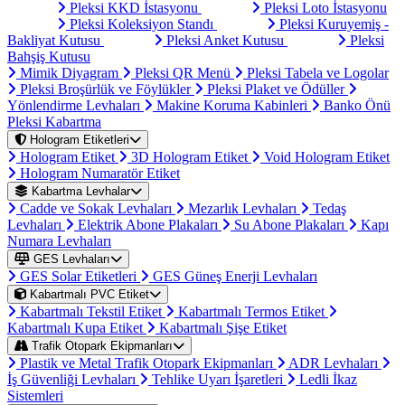
Pleksi KKD İstasyonu
Pleksi Loto İstasyonu
Pleksi Koleksiyon Standı
Pleksi Kuruyemiş -
Bakliyat Kutusu
Pleksi Anket Kutusu
Pleksi
Bahşiş Kutusu
Mimik Diyagram
Pleksi QR Menü
Pleksi Tabela ve Logolar
Pleksi Broşürlük ve Föylükler
Pleksi Plaket ve Ödüller
Yönlendirme Levhaları
Makine Koruma Kabinleri
Banko Önü
Pleksi Kabartma
Hologram Etiketleri
Hologram Etiket
3D Hologram Etiket
Void Hologram Etiket
Hologram Numaratör Etiket
Kabartma Levhalar
Cadde ve Sokak Levhaları
Mezarlık Levhaları
Tedaş
Levhaları
Elektrik Abone Plakaları
Su Abone Plakaları
Kapı
Numara Levhaları
GES Levhaları
GES Solar Etiketleri
GES Güneş Enerji Levhaları
Kabartmalı PVC Etiket
Kabartmalı Tekstil Etiket
Kabartmalı Termos Etiket
Kabartmalı Kupa Etiket
Kabartmalı Şişe Etiket
Trafik Otopark Ekipmanları
Plastik ve Metal Trafik Otopark Ekipmanları
ADR Levhaları
İş Güvenliği Levhaları
Tehlike Uyarı İşaretleri
Ledli İkaz
Sistemleri