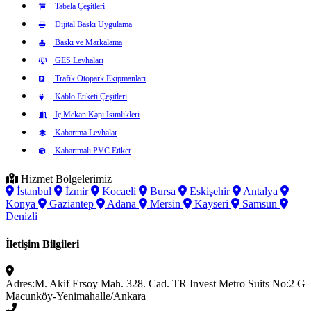
Tabela Çeşitleri
Dijital Baskı Uygulama
Baskı ve Markalama
GES Levhaları
Trafik Otopark Ekipmanları
Kablo Etiketi Çeşitleri
İç Mekan Kapı İsimlikleri
Kabartma Levhalar
Kabartmalı PVC Etiket
Hizmet Bölgelerimiz
İstanbul
İzmir
Kocaeli
Bursa
Eskişehir
Antalya
Konya
Gaziantep
Adana
Mersin
Kayseri
Samsun
Denizli
İletişim Bilgileri
Adres:
M. Akif Ersoy Mah. 328. Cad. TR Invest Metro Suits No:2 G
Macunköy-Yenimahalle/Ankara