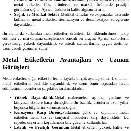
metal etiketler, lüks ürünlerde ve markalı ürünlerde prestijli
görünüm sağlar. Ayrıca, ürünlerin kalite algısını artırır.
Sağlık ve Medikal Sektör:
Medikal cihazlar ve ekipmanlar üzerinde
kullanılan metal etiketler, sterilizasyon ve dezenfeksiyon süreçlerine
dayanıklıdır.
Bu alanlarda kullanılan metal etiketler, ürünlerin kimliklendirilmesi, takip
edilmesi ve markalaşma süreçlerinde önemli bir araçtır. Ayrıca, sektörlerin
gerektirdiği yüksek dayanıklılık ve estetik standartlarına uygun üretimle,
uzun vadeli çözümler sunar.
Metal Etiketlerin Avantajları ve Uzman
Görüşleri
Metal etiketler, diğer etiket türlerine kıyasla birçok avantaj sunar. Uzmanlar,
metal etiketlerin özellikle dayanıklılık ve uzun ömür açısından tercih
edilmesinin nedenlerini şu şekilde sıralamaktadır:
Yüksek Dayanıklılık:
Metal malzemeler, aşınma, çizilme ve
kimyasal etkilere karşı dirençlidir. Bu özellik, ürünlerin uzun yıllar
boyunca bilgilerini korumasını sağlar.
Korozyona Karşı Direnç:
Paslanmaz çelik ve kaplamalı metal
etiketler, nem, tuz ve kimyasal maddelere karşı dayanıklıdır. Bu
sayede, dış ortam koşullarında bile güvenle kullanılırlar.
Estetik ve Prestijli Görünüm:
Metal etiketler, yüksek kalite ve