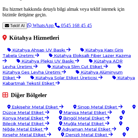
Bu hizmet hakkında detaylı bilgi almak veya teklif istemek için
bizimle iletişime geçin.
WhatsApp
0545 168 45 45
Teklif Al
Kütahya Hizmetleri
Kütahya Ahşap UV Baskı
Kütahya Kapı Giriş
Tabela Üretimi
Kütahya Eloksallı Fiber Lazer Kazıma
Kütahya Pleksi UV Baskı
Kütahya ADR
Levha Üretimi
Kütahya Slim Cut Etiket
Kütahya Ges Levha Üretimi
Kütahya Alüminyum
Etiket
Kütahya Solar Etiket Üreticisi
Kütahya
Kabartmalı Tekstil Etiket
Diğer Bölgeler
Eskişehir Metal Etiket
Sinop Metal Etiket
Düzce Metal Etiket
Manisa Metal Etiket
Konya Metal Etiket
Bingöl Metal Etiket
Bilecik Metal Etiket
Muğla Metal Etiket
Niğde Metal Etiket
Adıyaman Metal Etiket
Kırşehir Metal Etiket
Denizli Metal Etiket