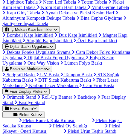
Lightbox Tabela
Neon Led Tabela
Totem Tabela
Pleksi
Kutu Harf Tabela
Krom Kutu Harf Tabela
Vinil Germe Tabela
Kapı Giriş Tabela
Aynalı Dekota ve Pleksi Kesim Harf
Alüminyum Kompozit Dekupe Tabela
Bina Cephe Giydirme
Şantiye ve İnşaat Tabela
İç Mekan Kapı İsimlikleri
Bombeli Kapı İsimlikleri
Düz Kapı İsimlikleri
Magnet Kapı
İsimlikleri
Sürgülü Kapı İsimlikleri
Özel Kapı İsimlikleri
Dijital Baskı Uygulama
Dekota Foreks Uygulama Sıvama
Cam Dekor Folyo Kumlama
Uygulama
Dijital Baskı Folyo Uygulama
Folyo Kesim
Uygulama
One Way Vision
Lümen Folyo Baskı
Baskı ve Markalama
Serigrafi Baskı
UV Baskı
Tampon Baskı
STS Soğuk
Kabartma Baskı
DTF Sıcak Kabartma Baskı
Fiber Lazer
Markalama
Karbon Lazer Markalama
Cam Fırın Baskı
Fuar Display Pleksi
Örümcek Stand
Roll-Up Banner
Backdrop
Fuar Display
Stand
Fasülye Stand
Pleksi Kesim
Pleksi Kutu
Pleksi Ramak Kala Kutusu
Pleksi Bağış -
Sadaka Kutusu
Pleksi Oy Sandığı
Pleksi
Şikayet - Öneri Kutusu
Pleksi Ürün Teşhir Standı