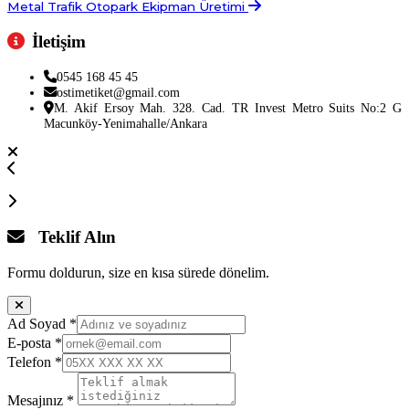
Metal Trafik Otopark Ekipman Üretimi
İletişim
0545 168 45 45
ostimetiket@gmail.com
M. Akif Ersoy Mah. 328. Cad. TR Invest Metro Suits No:2 G
Macunköy-Yenimahalle/Ankara
Teklif Alın
Formu doldurun, size en kısa sürede dönelim.
Ad Soyad
*
E-posta
*
Telefon
*
Mesajınız
*