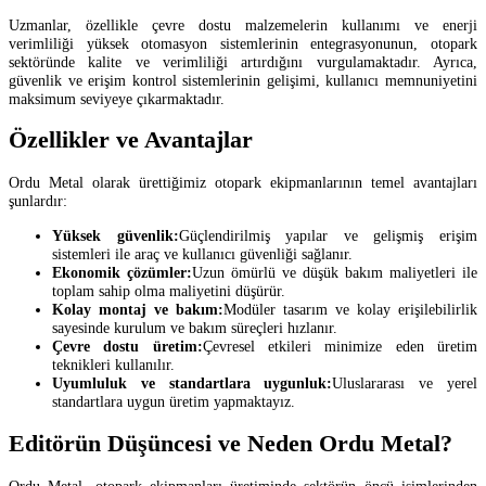
Uzmanlar, özellikle çevre dostu malzemelerin kullanımı ve enerji
verimliliği yüksek otomasyon sistemlerinin entegrasyonunun, otopark
sektöründe kalite ve verimliliği artırdığını vurgulamaktadır. Ayrıca,
güvenlik ve erişim kontrol sistemlerinin gelişimi, kullanıcı memnuniyetini
maksimum seviyeye çıkarmaktadır.
Özellikler ve Avantajlar
Ordu Metal olarak ürettiğimiz otopark ekipmanlarının temel avantajları
şunlardır:
Yüksek güvenlik:
Güçlendirilmiş yapılar ve gelişmiş erişim
sistemleri ile araç ve kullanıcı güvenliği sağlanır.
Ekonomik çözümler:
Uzun ömürlü ve düşük bakım maliyetleri ile
toplam sahip olma maliyetini düşürür.
Kolay montaj ve bakım:
Modüler tasarım ve kolay erişilebilirlik
sayesinde kurulum ve bakım süreçleri hızlanır.
Çevre dostu üretim:
Çevresel etkileri minimize eden üretim
teknikleri kullanılır.
Uyumluluk ve standartlara uygunluk:
Uluslararası ve yerel
standartlara uygun üretim yapmaktayız.
Editörün Düşüncesi ve Neden Ordu Metal?
Ordu Metal, otopark ekipmanları üretiminde sektörün öncü isimlerinden