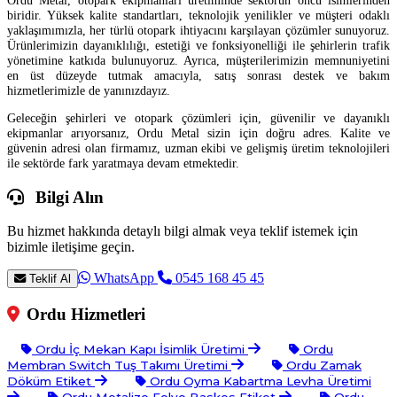
biridir. Yüksek kalite standartları, teknolojik yenilikler ve müşteri odaklı
yaklaşımımızla, her türlü otopark ihtiyacını karşılayan çözümler sunuyoruz.
Ürünlerimizin dayanıklılığı, estetiği ve fonksiyonelliği ile şehirlerin trafik
yönetimine katkıda bulunuyoruz. Ayrıca, müşterilerimizin memnuniyetini
en üst düzeyde tutmak amacıyla, satış sonrası destek ve bakım
hizmetlerimizle de yanınızdayız.
Geleceğin şehirleri ve otopark çözümleri için, güvenilir ve dayanıklı
ekipmanlar arıyorsanız, Ordu Metal sizin için doğru adres. Kalite ve
güvenin adresi olan firmamız, uzman ekibi ve gelişmiş üretim teknolojileri
ile sektörde fark yaratmaya devam etmektedir.
Bilgi Alın
Bu hizmet hakkında detaylı bilgi almak veya teklif istemek için
bizimle iletişime geçin.
WhatsApp
0545 168 45 45
Teklif Al
Ordu Hizmetleri
Ordu İç Mekan Kapı İsimlik Üretimi
Ordu
Membran Switch Tuş Takımı Üretimi
Ordu Zamak
Döküm Etiket
Ordu Oyma Kabartma Levha Üretimi
Ordu Metalize Folyo Baskes Etiket
Ordu