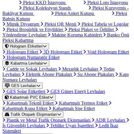
Pleksi KKD İstasyonu
Pleksi Loto İstasyonu
Pleksi Koleksiyon Standı
Pleksi Kuruyemiş -
Bakliyat Kutusu
Pleksi Anket Kutusu
Pleksi
Bahşiş Kutusu
Mimik Diyagram
Pleksi QR Menü
Pleksi Tabela ve Logolar
Pleksi Broşürlük ve Föylükler
Pleksi Plaket ve Ödüller
Yönlendirme Levhaları
Makine Koruma Kabinleri
Banko Önü
Pleksi Kabartma
Hologram Etiketleri
Hologram Etiket
3D Hologram Etiket
Void Hologram Etiket
Hologram Numaratör Etiket
Kabartma Levhalar
Cadde ve Sokak Levhaları
Mezarlık Levhaları
Tedaş
Levhaları
Elektrik Abone Plakaları
Su Abone Plakaları
Kapı
Numara Levhaları
GES Levhaları
GES Solar Etiketleri
GES Güneş Enerji Levhaları
Kabartmalı PVC Etiket
Kabartmalı Tekstil Etiket
Kabartmalı Termos Etiket
Kabartmalı Kupa Etiket
Kabartmalı Şişe Etiket
Trafik Otopark Ekipmanları
Plastik ve Metal Trafik Otopark Ekipmanları
ADR Levhaları
İş Güvenliği Levhaları
Tehlike Uyarı İşaretleri
Ledli İkaz
Sistemleri