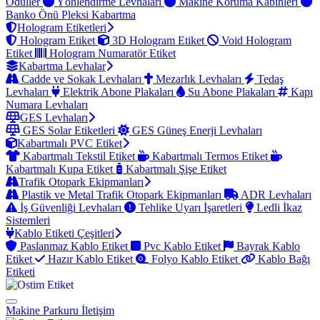
Ödüller
Yönlendirme Levhaları
Makine Koruma Kabinleri
Banko Önü Pleksi Kabartma
Hologram Etiketleri
Hologram Etiket
3D Hologram Etiket
Void Hologram
Etiket
Hologram Numaratör Etiket
Kabartma Levhalar
Cadde ve Sokak Levhaları
Mezarlık Levhaları
Tedaş
Levhaları
Elektrik Abone Plakaları
Su Abone Plakaları
Kapı
Numara Levhaları
GES Levhaları
GES Solar Etiketleri
GES Güneş Enerji Levhaları
Kabartmalı PVC Etiket
Kabartmalı Tekstil Etiket
Kabartmalı Termos Etiket
Kabartmalı Kupa Etiket
Kabartmalı Şişe Etiket
Trafik Otopark Ekipmanları
Plastik ve Metal Trafik Otopark Ekipmanları
ADR Levhaları
İş Güvenliği Levhaları
Tehlike Uyarı İşaretleri
Ledli İkaz
Sistemleri
Kablo Etiketi Çeşitleri
Paslanmaz Kablo Etiket
Pvc Kablo Etiket
Bayrak Kablo
Etiket
Hazır Kablo Etiket
Folyo Kablo Etiket
Kablo Bağı
Etiketi
Makine Parkuru
İletişim