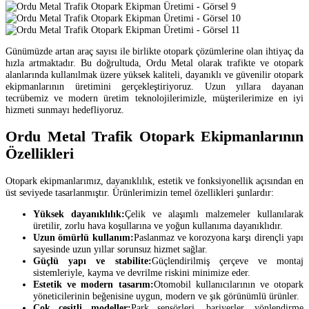
Günümüzde artan araç sayısı ile birlikte otopark çözümlerine olan ihtiyaç da
hızla artmaktadır. Bu doğrultuda, Ordu Metal olarak trafikte ve otopark
alanlarında kullanılmak üzere yüksek kaliteli, dayanıklı ve güvenilir otopark
ekipmanlarının üretimini gerçekleştiriyoruz. Uzun yıllara dayanan
tecrübemiz ve modern üretim teknolojilerimizle, müşterilerimize en iyi
hizmeti sunmayı hedefliyoruz.
Ordu Metal Trafik Otopark Ekipmanlarının
Özellikleri
Otopark ekipmanlarımız, dayanıklılık, estetik ve fonksiyonellik açısından en
üst seviyede tasarlanmıştır. Ürünlerimizin temel özellikleri şunlardır:
Yüksek dayanıklılık:
Çelik ve alaşımlı malzemeler kullanılarak
üretilir, zorlu hava koşullarına ve yoğun kullanıma dayanıklıdır.
Uzun ömürlü kullanım:
Paslanmaz ve korozyona karşı dirençli yapı
sayesinde uzun yıllar sorunsuz hizmet sağlar.
Güçlü yapı ve stabilite:
Güçlendirilmiş çerçeve ve montaj
sistemleriyle, kayma ve devrilme riskini minimize eder.
Estetik ve modern tasarım:
Otomobil kullanıcılarının ve otopark
yöneticilerinin beğenisine uygun, modern ve şık görünümlü ürünler.
Çok çeşitli modeller:
Park sensörleri, bariyerler, yönlendirme