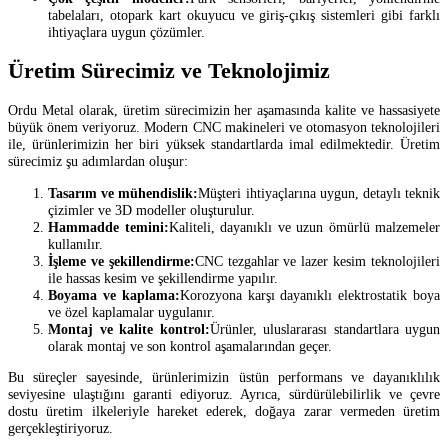
tabelaları, otopark kart okuyucu ve giriş-çıkış sistemleri gibi farklı
ihtiyaçlara uygun çözümler.
Üretim Sürecimiz ve Teknolojimiz
Ordu Metal olarak, üretim sürecimizin her aşamasında kalite ve hassasiyete
büyük önem veriyoruz. Modern CNC makineleri ve otomasyon teknolojileri
ile, ürünlerimizin her biri yüksek standartlarda imal edilmektedir. Üretim
sürecimiz şu adımlardan oluşur:
Tasarım ve mühendislik:
Müşteri ihtiyaçlarına uygun, detaylı teknik
çizimler ve 3D modeller oluşturulur.
Hammadde temini:
Kaliteli, dayanıklı ve uzun ömürlü malzemeler
kullanılır.
İşleme ve şekillendirme:
CNC tezgahlar ve lazer kesim teknolojileri
ile hassas kesim ve şekillendirme yapılır.
Boyama ve kaplama:
Korozyona karşı dayanıklı elektrostatik boya
ve özel kaplamalar uygulanır.
Montaj ve kalite kontrol:
Ürünler, uluslararası standartlara uygun
olarak montaj ve son kontrol aşamalarından geçer.
Bu süreçler sayesinde, ürünlerimizin üstün performans ve dayanıklılık
seviyesine ulaştığını garanti ediyoruz. Ayrıca, sürdürülebilirlik ve çevre
dostu üretim ilkeleriyle hareket ederek, doğaya zarar vermeden üretim
gerçekleştiriyoruz.