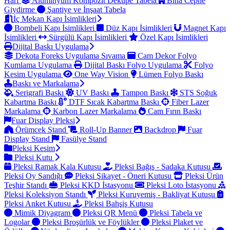
Harf
Alüminyum Kompozit Dekupe Tabela
Bina Cephe
Giydirme
Şantiye ve İnşaat Tabela
İç Mekan Kapı İsimlikleri
Bombeli Kapı İsimlikleri
Düz Kapı İsimlikleri
Magnet Kapı
İsimlikleri
Sürgülü Kapı İsimlikleri
Özel Kapı İsimlikleri
Dijital Baskı Uygulama
Dekota Foreks Uygulama Sıvama
Cam Dekor Folyo
Kumlama Uygulama
Dijital Baskı Folyo Uygulama
Folyo
Kesim Uygulama
One Way Vision
Lümen Folyo Baskı
Baskı ve Markalama
Serigrafi Baskı
UV Baskı
Tampon Baskı
STS Soğuk
Kabartma Baskı
DTF Sıcak Kabartma Baskı
Fiber Lazer
Markalama
Karbon Lazer Markalama
Cam Fırın Baskı
Fuar Display Pleksi
Örümcek Stand
Roll-Up Banner
Backdrop
Fuar
Display Stand
Fasülye Stand
Pleksi Kesim
Pleksi Kutu
Pleksi Ramak Kala Kutusu
Pleksi Bağış - Sadaka Kutusu
Pleksi Oy Sandığı
Pleksi Şikayet - Öneri Kutusu
Pleksi Ürün
Teşhir Standı
Pleksi KKD İstasyonu
Pleksi Loto İstasyonu
Pleksi Koleksiyon Standı
Pleksi Kuruyemiş - Bakliyat Kutusu
Pleksi Anket Kutusu
Pleksi Bahşiş Kutusu
Mimik Diyagram
Pleksi QR Menü
Pleksi Tabela ve
Logolar
Pleksi Broşürlük ve Föylükler
Pleksi Plaket ve