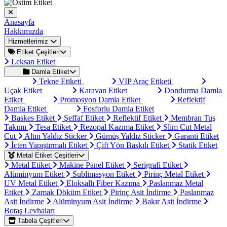
Anasayfa
Hakkımızda
Hizmetlerimiz
Etiket Çeşitleri
Leksan Etiket
Damla Etiket
Tekne Etiketi
VIP Araç Etiketi
Uçak Etiket
Karavan Etiket
Dondurma Damla
Etiket
Promosyon Damla Etiket
Reflektif
Damla Etiket
Fosforlu Damla Etiket
Baskes Etiket
Şeffaf Etiket
Reflektif Etiket
Membran Tuş
Takımı
Tesa Etiket
Rezopal Kazıma Etiket
Slim Cut Metal
Cut
Altın Yaldız Sticker
Gümüş Yaldız Sticker
Garanti Etiket
İçten Yapıştırmalı Etiket
Çift Yön Baskılı Etiket
Statik Etiket
Metal Etiket Çeşitleri
Metal Etiket
Makine Panel Etiket
Serigrafi Etiket
Alüminyum Etiket
Sublimasyon Etiket
Pirinç Metal Etiket
UV Metal Etiket
Eloksallı Fiber Kazıma
Paslanmaz Metal
Etiket
Zamak Döküm Etiket
Pirinç Asit İndirme
Paslanmaz
Asit İndirme
Alüminyum Asit İndirme
Bakır Asit İndirme
Botaş Levhaları
Tabela Çeşitleri