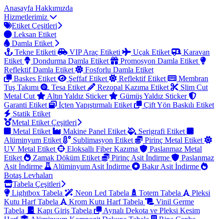
Anasayfa
Hakkımızda
Hizmetlerimiz
Etiket Çeşitleri
Leksan Etiket
Damla Etiket
Tekne Etiketi
VIP Araç Etiketi
Uçak Etiket
Karavan
Etiket
Dondurma Damla Etiket
Promosyon Damla Etiket
Reflektif Damla Etiket
Fosforlu Damla Etiket
Baskes Etiket
Şeffaf Etiket
Reflektif Etiket
Membran
Tuş Takımı
Tesa Etiket
Rezopal Kazıma Etiket
Slim Cut
Metal Cut
Altın Yaldız Sticker
Gümüş Yaldız Sticker
Garanti Etiket
İçten Yapıştırmalı Etiket
Çift Yön Baskılı Etiket
Statik Etiket
Metal Etiket Çeşitleri
Metal Etiket
Makine Panel Etiket
Serigrafi Etiket
Alüminyum Etiket
Sublimasyon Etiket
Pirinç Metal Etiket
UV Metal Etiket
Eloksallı Fiber Kazıma
Paslanmaz Metal
Etiket
Zamak Döküm Etiket
Pirinç Asit İndirme
Paslanmaz
Asit İndirme
Alüminyum Asit İndirme
Bakır Asit İndirme
Botaş Levhaları
Tabela Çeşitleri
Lightbox Tabela
Neon Led Tabela
Totem Tabela
Pleksi
Kutu Harf Tabela
Krom Kutu Harf Tabela
Vinil Germe
Tabela
Kapı Giriş Tabela
Aynalı Dekota ve Pleksi Kesim