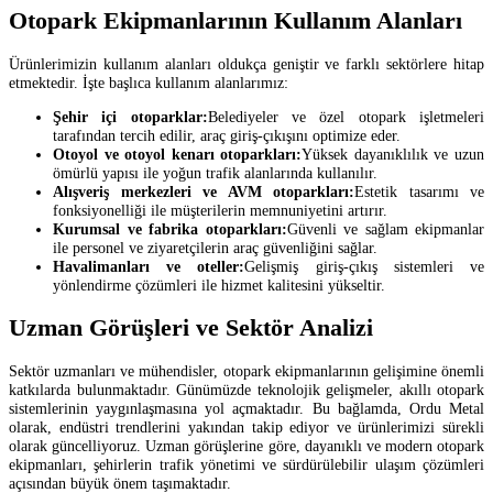
Otopark Ekipmanlarının Kullanım Alanları
Ürünlerimizin kullanım alanları oldukça geniştir ve farklı sektörlere hitap
etmektedir. İşte başlıca kullanım alanlarımız:
Şehir içi otoparklar:
Belediyeler ve özel otopark işletmeleri
tarafından tercih edilir, araç giriş-çıkışını optimize eder.
Otoyol ve otoyol kenarı otoparkları:
Yüksek dayanıklılık ve uzun
ömürlü yapısı ile yoğun trafik alanlarında kullanılır.
Alışveriş merkezleri ve AVM otoparkları:
Estetik tasarımı ve
fonksiyonelliği ile müşterilerin memnuniyetini artırır.
Kurumsal ve fabrika otoparkları:
Güvenli ve sağlam ekipmanlar
ile personel ve ziyaretçilerin araç güvenliğini sağlar.
Havalimanları ve oteller:
Gelişmiş giriş-çıkış sistemleri ve
yönlendirme çözümleri ile hizmet kalitesini yükseltir.
Uzman Görüşleri ve Sektör Analizi
Sektör uzmanları ve mühendisler, otopark ekipmanlarının gelişimine önemli
katkılarda bulunmaktadır. Günümüzde teknolojik gelişmeler, akıllı otopark
sistemlerinin yaygınlaşmasına yol açmaktadır. Bu bağlamda, Ordu Metal
olarak, endüstri trendlerini yakından takip ediyor ve ürünlerimizi sürekli
olarak güncelliyoruz. Uzman görüşlerine göre, dayanıklı ve modern otopark
ekipmanları, şehirlerin trafik yönetimi ve sürdürülebilir ulaşım çözümleri
açısından büyük önem taşımaktadır.