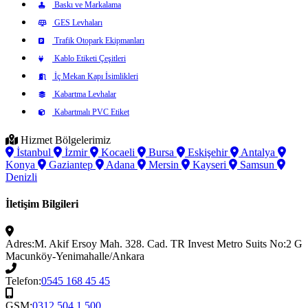
Baskı ve Markalama
GES Levhaları
Trafik Otopark Ekipmanları
Kablo Etiketi Çeşitleri
İç Mekan Kapı İsimlikleri
Kabartma Levhalar
Kabartmalı PVC Etiket
Hizmet Bölgelerimiz
İstanbul
İzmir
Kocaeli
Bursa
Eskişehir
Antalya
Konya
Gaziantep
Adana
Mersin
Kayseri
Samsun
Denizli
İletişim Bilgileri
Adres:
M. Akif Ersoy Mah. 328. Cad. TR Invest Metro Suits No:2 G
Macunköy-Yenimahalle/Ankara
Telefon:
0545 168 45 45
GSM:
0312 504 1 500