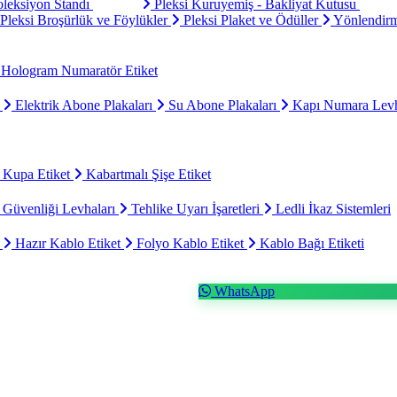
oleksiyon Standı
Pleksi Kuruyemiş - Bakliyat Kutusu
Pleksi Broşürlük ve Föylükler
Pleksi Plaket ve Ödüller
Yönlendirm
Hologram Numaratör Etiket
ı
Elektrik Abone Plakaları
Su Abone Plakaları
Kapı Numara Levh
 Kupa Etiket
Kabartmalı Şişe Etiket
 Güvenliği Levhaları
Tehlike Uyarı İşaretleri
Ledli İkaz Sistemleri
t
Hazır Kablo Etiket
Folyo Kablo Etiket
Kablo Bağı Etiketi
WhatsApp