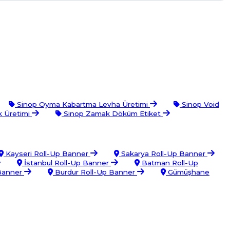
Sinop Oyma Kabartma Levha Üretimi
Sinop Void
k Üretimi
Sinop Zamak Döküm Etiket
Kayseri Roll-Up Banner
Sakarya Roll-Up Banner
İstanbul Roll-Up Banner
Batman Roll-Up
 Banner
Burdur Roll-Up Banner
Gümüşhane