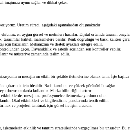
al imajınıza uyum sağlar ve dikkat çeker.
eriyoruz. Üretim süreci, aşağıdaki aşamalardan oluşmaktadır:
 ekibimiz en uygun görsel ve metinleri hazırlar. Dijital ortamda tasarım onayları
, tasarımlar kaliteli malzemelere basılır. Renk doğruluğu ve baskı kalitesi garan
aj için hazırlanır. Mekanizma ve destek ayakları entegre edilir.
ntrolünden geçer. Dayanıklılık ve estetik açısından son kontroller yapılır.
lanır ve müşteriye zamanında teslim edilir.
zasyonların mesajlarını etkili bir şekilde iletmelerine olanak tanır. İşte başlıca
 öne çıkarmak için idealdir. Basit kurulum ve yüksek görünürlük sağlar.
eya showroomlarda kullanılır. Marka bilinirliğini artırır.
çi etkinliklerde, mesajınızı profesyonelce iletmenize yardımcı olur.
anılır. Okul etkinlikleri ve bilgilendirme panolarında tercih edilir.
ırmak ve projeleri tanıtmak için görsel iletişim aracıdır.
işletmelerin etkinlik ve tanıtım stratejilerinde vazgeçilmez bir unsurdur. Bu av