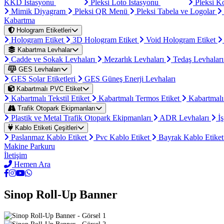
KKD İstasyonu
Pleksi Loto İstasyonu
Pleksi K
Mimik Diyagram
Pleksi QR Menü
Pleksi Tabela ve Logolar
Kabartma
Hologram Etiketleri
Hologram Etiket
3D Hologram Etiket
Void Hologram Etiket
Kabartma Levhalar
Cadde ve Sokak Levhaları
Mezarlık Levhaları
Tedaş Levhalar
GES Levhaları
GES Solar Etiketleri
GES Güneş Enerji Levhaları
Kabartmalı PVC Etiket
Kabartmalı Tekstil Etiket
Kabartmalı Termos Etiket
Kabartmalı
Trafik Otopark Ekipmanları
Plastik ve Metal Trafik Otopark Ekipmanları
ADR Levhaları
İş
Kablo Etiketi Çeşitleri
Paslanmaz Kablo Etiket
Pvc Kablo Etiket
Bayrak Kablo Etike
Makine Parkuru
İletişim
Hemen Ara
Sinop Roll-Up Banner