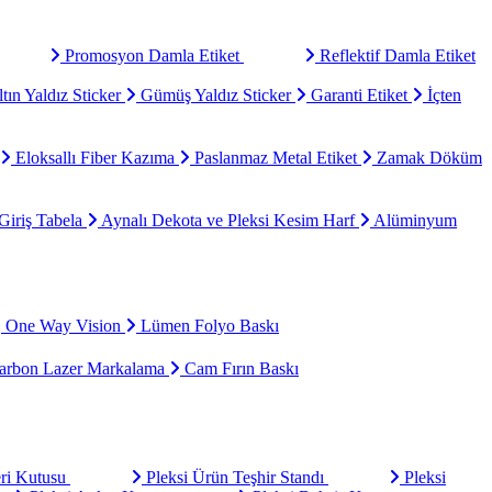
Promosyon Damla Etiket
Reflektif Damla Etiket
tın Yaldız Sticker
Gümüş Yaldız Sticker
Garanti Etiket
İçten
Eloksallı Fiber Kazıma
Paslanmaz Metal Etiket
Zamak Döküm
Giriş Tabela
Aynalı Dekota ve Pleksi Kesim Harf
Alüminyum
One Way Vision
Lümen Folyo Baskı
rbon Lazer Markalama
Cam Fırın Baskı
eri Kutusu
Pleksi Ürün Teşhir Standı
Pleksi