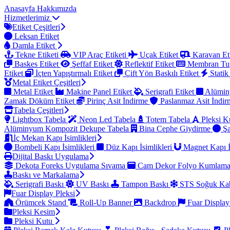
Anasayfa
Hakkımızda
Hizmetlerimiz
Etiket Çeşitleri
Leksan Etiket
Damla Etiket
Tekne Etiketi
VIP Araç Etiketi
Uçak Etiket
Karavan Et
Baskes Etiket
Şeffaf Etiket
Reflektif Etiket
Membran Tu
Etiket
İçten Yapıştırmalı Etiket
Çift Yön Baskılı Etiket
Statik
Metal Etiket Çeşitleri
Metal Etiket
Makine Panel Etiket
Serigrafi Etiket
Alümin
Zamak Döküm Etiket
Pirinç Asit İndirme
Paslanmaz Asit İndi
Tabela Çeşitleri
Lightbox Tabela
Neon Led Tabela
Totem Tabela
Pleksi K
Alüminyum Kompozit Dekupe Tabela
Bina Cephe Giydirme
Şa
İç Mekan Kapı İsimlikleri
Bombeli Kapı İsimlikleri
Düz Kapı İsimlikleri
Magnet Kapı İ
Dijital Baskı Uygulama
Dekota Foreks Uygulama Sıvama
Cam Dekor Folyo Kumlam
Baskı ve Markalama
Serigrafi Baskı
UV Baskı
Tampon Baskı
STS Soğuk Kab
Fuar Display Pleksi
Örümcek Stand
Roll-Up Banner
Backdrop
Fuar Display
Pleksi Kesim
Pleksi Kutu