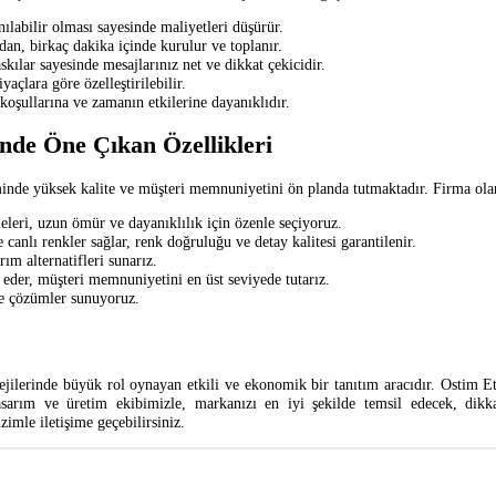
anılabilir olması sayesinde maliyetleri düşürür.
dan, birkaç dakika içinde kurulur ve toplanır.
kılar sayesinde mesajlarınız net ve dikkat çekicidir.
yaçlara göre özelleştirilebilir.
koşullarına ve zamanın etkilerine dayanıklıdır.
nde Öne Çıkan Özellikleri
inde yüksek kalite ve müşteri memnuniyetini ön planda tutmaktadır. Firma olara
leri, uzun ömür ve dayanıklılık için özenle seçiyoruz.
e canlı renkler sağlar, renk doğruluğu ve detay kalitesi garantilenir.
rım alternatifleri sunarız.
m eder, müşteri memnuniyetini en üst seviyede tutarız.
le çözümler sunuyoruz.
ejilerinde büyük rol oynayan etkili ve ekonomik bir tanıtım aracıdır. Ostim Eti
asarım ve üretim ekibimizle, markanızı en iyi şekilde temsil edecek, dikka
zimle iletişime geçebilirsiniz.