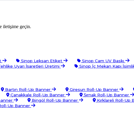
 iletişime geçin.
et
Sinop Leksan Etiket
Sinop Cam UV Baskı
ehlike Uyarı İşaretleri Üretimi
Sinop İç Mekan Kapı İsimli
Bartın Roll-Up Banner
Giresun Roll-Up Banner
Çanakkale Roll-Up Banner
Şırnak Roll-Up Banner
 Banner
Bingöl Roll-Up Banner
Kırklareli Roll-Up
Roll-Up Banner