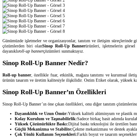
Günümüzde işletmeler ve organizasyonlar, tanıtım ve iletişim süreçlerinde gö
çözümlerden biri olan
Sinop Roll-Up Banner
ürünleri, işletmelerin görse
dayanıklı
roll-up banner
çözümleri sunmaktayız.
Sinop Roll-Up Banner Nedir?
Roll-up banner
, özellikle fuar, etkinlik, mağaza tanıtımı ve kurumsal iletiş
ürünün tasarım ve üretim kalitesiyle ilişkilidir. Ostim Etiket olarak, yüksek 
Sinop Roll-Up Banner’ın Özellikleri
Sinop Roll-Up Banner’ın öne çıkan özellikleri, onu diğer tanıtım çözümlerinden 
Dayanıklılık ve Uzun Ömür:
Yüksek kaliteli alüminyum ve plastik ma
Kolay Kurulum ve Taşınabilirlik:
Sadece birkaç basit adımda kurulab
Yüksek Çözünürlükte Baskı:
Dijital baskı teknolojisi ile üretilen ban
Güçlü Mekanizma ve Stabilite:
Çekme mekanizması ve destek ayakları
Çok Yönlü Kullanım Seçenekleri:
Farklı boyut ve tasarım seçenekleri