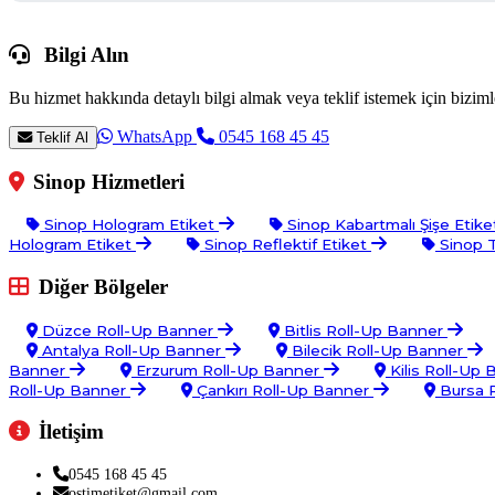
Bilgi Alın
Bu hizmet hakkında detaylı bilgi almak veya teklif istemek için bizimle
WhatsApp
0545 168 45 45
Teklif Al
Sinop Hizmetleri
Sinop Hologram Etiket
Sinop Kabartmalı Şişe Etik
Hologram Etiket
Sinop Reflektif Etiket
Sinop T
Diğer Bölgeler
Düzce Roll-Up Banner
Bitlis Roll-Up Banner
Antalya Roll-Up Banner
Bilecik Roll-Up Banner
Banner
Erzurum Roll-Up Banner
Kilis Roll-Up
Roll-Up Banner
Çankırı Roll-Up Banner
Bursa 
İletişim
0545 168 45 45
ostimetiket@gmail.com