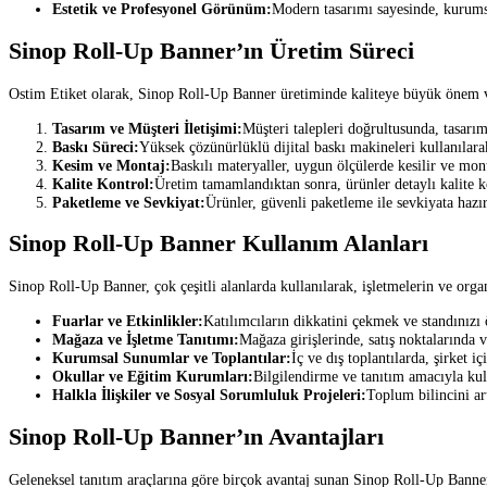
Estetik ve Profesyonel Görünüm:
Modern tasarımı sayesinde, kurums
Sinop Roll-Up Banner’ın Üretim Süreci
Ostim Etiket olarak, Sinop Roll-Up Banner üretiminde kaliteye büyük önem v
Tasarım ve Müşteri İletişimi:
Müşteri talepleri doğrultusunda, tasarım
Baskı Süreci:
Yüksek çözünürlüklü dijital baskı makineleri kullanılarak
Kesim ve Montaj:
Baskılı materyaller, uygun ölçülerde kesilir ve mont
Kalite Kontrol:
Üretim tamamlandıktan sonra, ürünler detaylı kalite ko
Paketleme ve Sevkiyat:
Ürünler, güvenli paketleme ile sevkiyata hazır
Sinop Roll-Up Banner Kullanım Alanları
Sinop Roll-Up Banner, çok çeşitli alanlarda kullanılarak, işletmelerin ve organi
Fuarlar ve Etkinlikler:
Katılımcıların dikkatini çekmek ve standınızı
Mağaza ve İşletme Tanıtımı:
Mağaza girişlerinde, satış noktalarında v
Kurumsal Sunumlar ve Toplantılar:
İç ve dış toplantılarda, şirket i
Okullar ve Eğitim Kurumları:
Bilgilendirme ve tanıtım amacıyla kull
Halkla İlişkiler ve Sosyal Sorumluluk Projeleri:
Toplum bilincini art
Sinop Roll-Up Banner’ın Avantajları
Geleneksel tanıtım araçlarına göre birçok avantaj sunan Sinop Roll-Up Banner, 