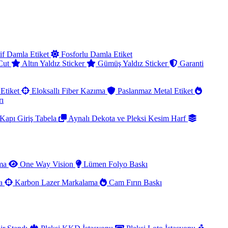
if Damla Etiket
Fosforlu Damla Etiket
 Cut
Altın Yaldız Sticker
Gümüş Yaldız Sticker
Garanti
Etiket
Eloksallı Fiber Kazıma
Paslanmaz Metal Etiket
rı
Kapı Giriş Tabela
Aynalı Dekota ve Pleksi Kesim Harf
ama
One Way Vision
Lümen Folyo Baskı
ma
Karbon Lazer Markalama
Cam Fırın Baskı