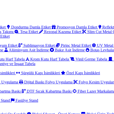
iket
Dondurma Damla Etiket
Promosyon Damla Etiket
Reflekt
ş Takımı
Tesa Etiket
Rezopal Kazıma Etiket
Slim Cut Metal
 Etiket
yum Etiket
Sublimasyon Etiket
Pirinç Metal Etiket
UV Metal 
rme
Alüminyum Asit İndirme
Bakır Asit İndirme
Botaş Levhala
utu Harf Tabela
Krom Kutu Harf Tabela
Vinil Germe Tabela
ntiye ve İnşaat Tabela
simlikleri
Sürgülü Kapı İsimlikleri
Özel Kapı İsimlikleri
a Uygulama
Dijital Baskı Folyo Uygulama
Folyo Kesim Uygul
artma Baskı
DTF Sıcak Kabartma Baskı
Fiber Lazer Markala
 Stand
Fasülye Stand