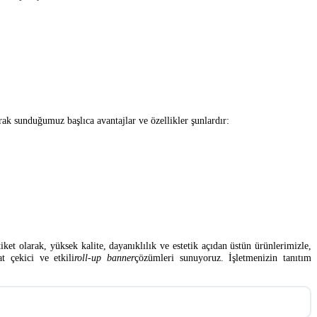
k sunduğumuz başlıca avantajlar ve özellikler şunlardır:
ket olarak, yüksek kalite, dayanıklılık ve estetik açıdan üstün ürünlerimizle,
t çekici ve etkili
roll-up banner
çözümleri sunuyoruz. İşletmenizin tanıtım