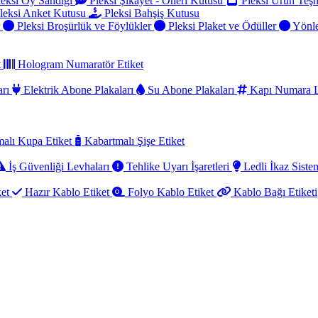
eksi Oy Sandığı
Pleksi Şikayet - Öneri Kutusu
Pleksi Ürün Teşh
leksi Anket Kutusu
Pleksi Bahşiş Kutusu
r
Pleksi Broşürlük ve Föylükler
Pleksi Plaket ve Ödüller
Yönle
t
Hologram Numaratör Etiket
arı
Elektrik Abone Plakaları
Su Abone Plakaları
Kapı Numara L
alı Kupa Etiket
Kabartmalı Şişe Etiket
İş Güvenliği Levhaları
Tehlike Uyarı İşaretleri
Ledli İkaz Sistem
ket
Hazır Kablo Etiket
Folyo Kablo Etiket
Kablo Bağı Etiketi