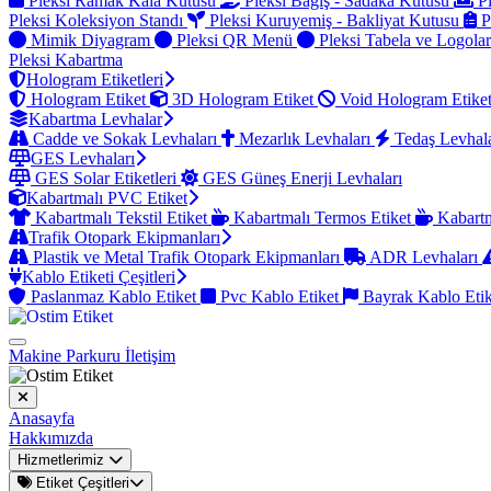
Pleksi Ramak Kala Kutusu
Pleksi Bağış - Sadaka Kutusu
Pl
Pleksi Koleksiyon Standı
Pleksi Kuruyemiş - Bakliyat Kutusu
P
Mimik Diyagram
Pleksi QR Menü
Pleksi Tabela ve Logola
Pleksi Kabartma
Hologram Etiketleri
Hologram Etiket
3D Hologram Etiket
Void Hologram Etike
Kabartma Levhalar
Cadde ve Sokak Levhaları
Mezarlık Levhaları
Tedaş Levhal
GES Levhaları
GES Solar Etiketleri
GES Güneş Enerji Levhaları
Kabartmalı PVC Etiket
Kabartmalı Tekstil Etiket
Kabartmalı Termos Etiket
Kabartm
Trafik Otopark Ekipmanları
Plastik ve Metal Trafik Otopark Ekipmanları
ADR Levhaları
Kablo Etiketi Çeşitleri
Paslanmaz Kablo Etiket
Pvc Kablo Etiket
Bayrak Kablo Eti
Makine Parkuru
İletişim
Anasayfa
Hakkımızda
Hizmetlerimiz
Etiket Çeşitleri