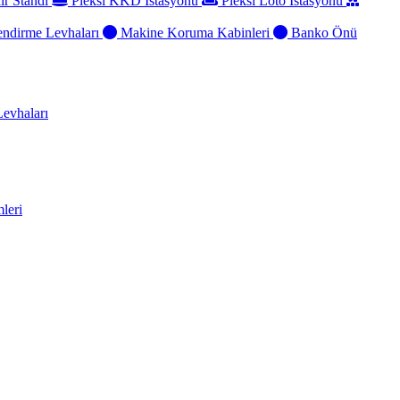
ir Standı
Pleksi KKD İstasyonu
Pleksi Loto İstasyonu
ndirme Levhaları
Makine Koruma Kabinleri
Banko Önü
evhaları
leri