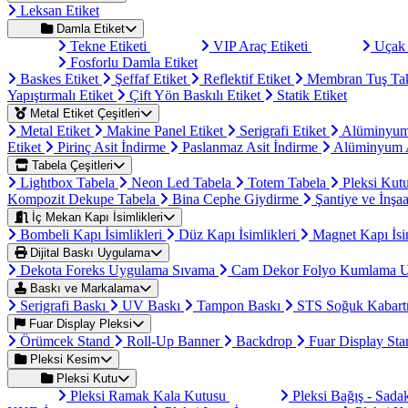
Leksan Etiket
Damla Etiket
Tekne Etiketi
VIP Araç Etiketi
Uçak 
Fosforlu Damla Etiket
Baskes Etiket
Şeffaf Etiket
Reflektif Etiket
Membran Tuş Ta
Yapıştırmalı Etiket
Çift Yön Baskılı Etiket
Statik Etiket
Metal Etiket Çeşitleri
Metal Etiket
Makine Panel Etiket
Serigrafi Etiket
Alüminyum
Etiket
Pirinç Asit İndirme
Paslanmaz Asit İndirme
Alüminyum A
Tabela Çeşitleri
Lightbox Tabela
Neon Led Tabela
Totem Tabela
Pleksi Kut
Kompozit Dekupe Tabela
Bina Cephe Giydirme
Şantiye ve İnşaa
İç Mekan Kapı İsimlikleri
Bombeli Kapı İsimlikleri
Düz Kapı İsimlikleri
Magnet Kapı İsi
Dijital Baskı Uygulama
Dekota Foreks Uygulama Sıvama
Cam Dekor Folyo Kumlama 
Baskı ve Markalama
Serigrafi Baskı
UV Baskı
Tampon Baskı
STS Soğuk Kabart
Fuar Display Pleksi
Örümcek Stand
Roll-Up Banner
Backdrop
Fuar Display St
Pleksi Kesim
Pleksi Kutu
Pleksi Ramak Kala Kutusu
Pleksi Bağış - Sad