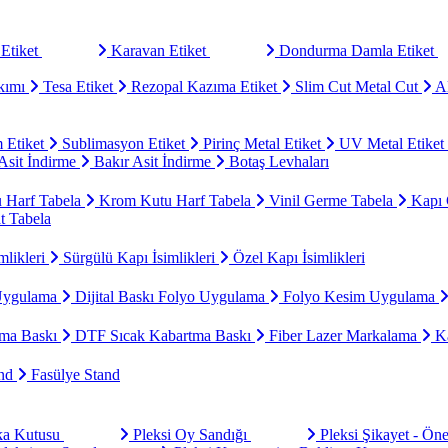
Etiket
Karavan Etiket
Dondurma Damla Etiket
kımı
Tesa Etiket
Rezopal Kazıma Etiket
Slim Cut Metal Cut
Al
 Etiket
Sublimasyon Etiket
Pirinç Metal Etiket
UV Metal Etiket
sit İndirme
Bakır Asit İndirme
Botaş Levhaları
u Harf Tabela
Krom Kutu Harf Tabela
Vinil Germe Tabela
Kapı 
t Tabela
mlikleri
Sürgülü Kapı İsimlikleri
Özel Kapı İsimlikleri
Uygulama
Dijital Baskı Folyo Uygulama
Folyo Kesim Uygulama
ma Baskı
DTF Sıcak Kabartma Baskı
Fiber Lazer Markalama
Ka
and
Fasülye Stand
aka Kutusu
Pleksi Oy Sandığı
Pleksi Şikayet - Ön