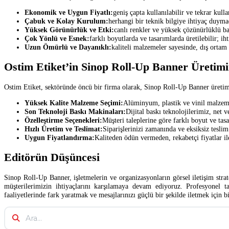
Ekonomik ve Uygun Fiyatlı:
geniş çapta kullanılabilir ve tekrar kull
Çabuk ve Kolay Kurulum:
herhangi bir teknik bilgiye ihtiyaç duyma
Yüksek Görünürlük ve Etki:
canlı renkler ve yüksek çözünürlüklü bas
Çok Yönlü ve Esnek:
farklı boyutlarda ve tasarımlarda üretilebilir; ihti
Uzun Ömürlü ve Dayanıklı:
kaliteli malzemeler sayesinde, dış ortam 
Ostim Etiket’in Sinop Roll-Up Banner Üretimi
Ostim Etiket, sektöründe öncü bir firma olarak, Sinop Roll-Up Banner üretim
Yüksek Kalite Malzeme Seçimi:
Alüminyum, plastik ve vinil malzeme
Son Teknoloji Baskı Makinaları:
Dijital baskı teknolojilerimiz, net v
Özelleştirme Seçenekleri:
Müşteri taleplerine göre farklı boyut ve tasa
Hızlı Üretim ve Teslimat:
Siparişlerinizi zamanında ve eksiksiz tesli
Uygun Fiyatlandırma:
Kaliteden ödün vermeden, rekabetçi fiyatlar i
Editörün Düşüncesi
Sinop Roll-Up Banner, işletmelerin ve organizasyonların görsel iletişim strat
müşterilerimizin ihtiyaçlarını karşılamaya devam ediyoruz. Profesyonel t
faaliyetlerinde fark yaratmak ve mesajlarınızı güçlü bir şekilde iletmek için bi