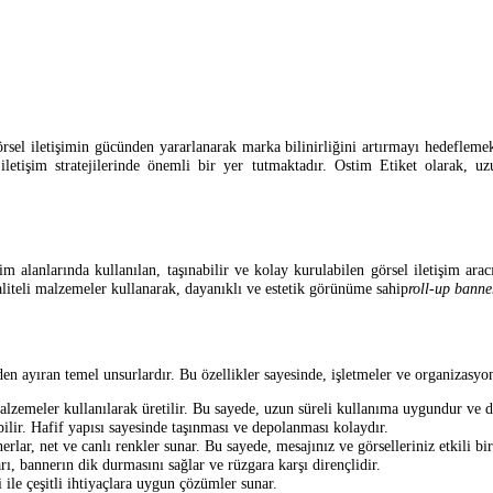
rsel iletişimin gücünden yararlanarak marka bilinirliğini artırmayı hedeflemekt
l iletişim stratejilerinde önemli bir yer tutmaktadır. Ostim Etiket olarak
im alanlarında kullanılan, taşınabilir ve kolay kurulabilen görsel iletişim aracı
kaliteli malzemeler kullanarak, dayanıklı ve estetik görünüme sahip
roll-up banne
ayıran temel unsurlardır. Bu özellikler sayesinde, işletmeler ve organizasyonlar,
lzemeler kullanılarak üretilir. Bu sayede, uzun süreli kullanıma uygundur ve d
ilir. Hafif yapısı sayesinde taşınması ve depolanması kolaydır.
nerlar, net ve canlı renkler sunar. Bu sayede, mesajınız ve görselleriniz etkili bir 
, bannerın dik durmasını sağlar ve rüzgara karşı dirençlidir.
 ile çeşitli ihtiyaçlara uygun çözümler sunar.