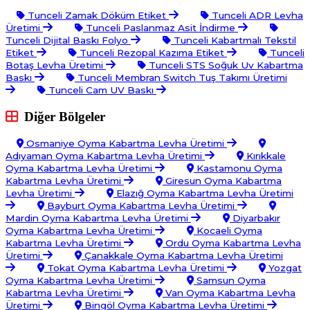
Tunceli Zamak Döküm Etiket
Tunceli ADR Levha
Üretimi
Tunceli Paslanmaz Asit İndirme
Tunceli Dijital Baskı Folyo
Tunceli Kabartmalı Tekstil
Etiket
Tunceli Rezopal Kazıma Etiket
Tunceli
Botaş Levha Üretimi
Tunceli STS Soğuk Uv Kabartma
Baskı
Tunceli Membran Switch Tuş Takımı Üretimi
Tunceli Cam UV Baskı
Diğer Bölgeler
Osmaniye Oyma Kabartma Levha Üretimi
Adıyaman Oyma Kabartma Levha Üretimi
Kırıkkale
Oyma Kabartma Levha Üretimi
Kastamonu Oyma
Kabartma Levha Üretimi
Giresun Oyma Kabartma
Levha Üretimi
Elazığ Oyma Kabartma Levha Üretimi
Bayburt Oyma Kabartma Levha Üretimi
Mardin Oyma Kabartma Levha Üretimi
Diyarbakır
Oyma Kabartma Levha Üretimi
Kocaeli Oyma
Kabartma Levha Üretimi
Ordu Oyma Kabartma Levha
Üretimi
Çanakkale Oyma Kabartma Levha Üretimi
Tokat Oyma Kabartma Levha Üretimi
Yozgat
Oyma Kabartma Levha Üretimi
Samsun Oyma
Kabartma Levha Üretimi
Van Oyma Kabartma Levha
Üretimi
Bingöl Oyma Kabartma Levha Üretimi