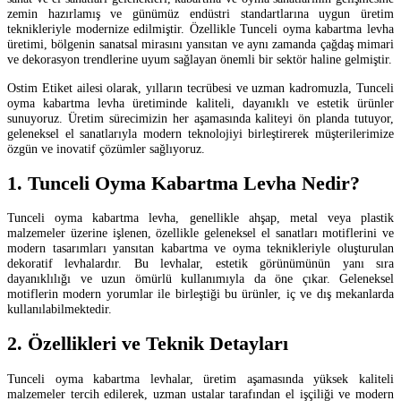
zemin hazırlamış ve günümüz endüstri standartlarına uygun üretim
teknikleriyle modernize edilmiştir. Özellikle Tunceli oyma kabartma levha
üretimi, bölgenin sanatsal mirasını yansıtan ve aynı zamanda çağdaş mimari
ve dekorasyon trendlerine uyum sağlayan önemli bir sektör haline gelmiştir.
Ostim Etiket ailesi olarak, yılların tecrübesi ve uzman kadromuzla, Tunceli
oyma kabartma levha üretiminde kaliteli, dayanıklı ve estetik ürünler
sunuyoruz. Üretim sürecimizin her aşamasında kaliteyi ön planda tutuyor,
geleneksel el sanatlarıyla modern teknolojiyi birleştirerek müşterilerimize
özgün ve inovatif çözümler sağlıyoruz.
1. Tunceli Oyma Kabartma Levha Nedir?
Tunceli oyma kabartma levha, genellikle ahşap, metal veya plastik
malzemeler üzerine işlenen, özellikle geleneksel el sanatları motiflerini ve
modern tasarımları yansıtan kabartma ve oyma teknikleriyle oluşturulan
dekoratif levhalardır. Bu levhalar, estetik görünümünün yanı sıra
dayanıklılığı ve uzun ömürlü kullanımıyla da öne çıkar. Geleneksel
motiflerin modern yorumlar ile birleştiği bu ürünler, iç ve dış mekanlarda
kullanılabilmektedir.
2. Özellikleri ve Teknik Detayları
Tunceli oyma kabartma levhalar, üretim aşamasında yüksek kaliteli
malzemeler tercih edilerek, uzman ustalar tarafından el işçiliği ve modern