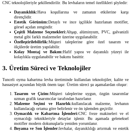
CNC teknolojileriyle şekillendirilir. Bu levhaların temel özellikleri şöyledir:
Dayanıklılık:
Hava koşullarına ve zamanın etkilerine karşı
dirençlidir.
Estetik Görünüm:
Detaylı ve ince işçilikle hazırlanan motifler,
görsel açıdan zengindir.
Çeşitli Malzeme Seçenekleri:
Ahşap, alüminyum, PVC, galvanizli
metal gibi farklı malzemeler üzerine uygulanabilir.
Özelleştirilebilirlik:
Müşteri taleplerine göre özel tasarım ve
ölçülerde üretim yapılabilir.
Kolay Montaj ve Bakım:
Hafif yapısı ve dayanıklı yüzeyi ile
kolaylıkla uygulanabilir ve bakımı basittir.
3. Üretim Süreci ve Teknolojiler
Tunceli oyma kabartma levha üretiminde kullanılan teknolojiler, kalite ve
hassasiyet açısından büyük önem taşır. Üretim süreci şu aşamalardan oluşur:
Tasarım ve Çizim:
Müşteri taleplerine uygun, özgün tasarımlar
uzman grafik tasarımcılar tarafından hazırlanır.
Malzeme Seçimi ve Hazırlık:
kullanılacak malzeme, levhanın
kullanılacağı ortama göre belirlenir ve ön işlemden geçirilir.
Oymacılık ve Kabartma İşlemleri:
CNC freze makineleri ve el
oymacılığı teknikleriyle detaylar işlenir. Bu aşamada geleneksel
motifler modern dokunuşlarla yeniden yorumlanır.
Boyama ve Son İşlemler:
levhalar, dayanıklılığı artırmak ve estetik