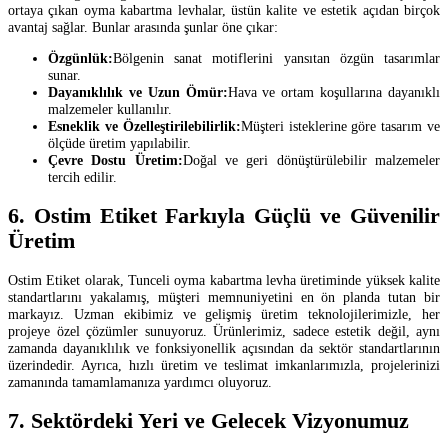
ortaya çıkan oyma kabartma levhalar, üstün kalite ve estetik açıdan birçok
avantaj sağlar. Bunlar arasında şunlar öne çıkar:
Özgünlük:
Bölgenin sanat motiflerini yansıtan özgün tasarımlar
sunar.
Dayanıklılık ve Uzun Ömür:
Hava ve ortam koşullarına dayanıklı
malzemeler kullanılır.
Esneklik ve Özelleştirilebilirlik:
Müşteri isteklerine göre tasarım ve
ölçüde üretim yapılabilir.
Çevre Dostu Üretim:
Doğal ve geri dönüştürülebilir malzemeler
tercih edilir.
6. Ostim Etiket Farkıyla Güçlü ve Güvenilir
Üretim
Ostim Etiket olarak, Tunceli oyma kabartma levha üretiminde yüksek kalite
standartlarını yakalamış, müşteri memnuniyetini en ön planda tutan bir
markayız. Uzman ekibimiz ve gelişmiş üretim teknolojilerimizle, her
projeye özel çözümler sunuyoruz. Ürünlerimiz, sadece estetik değil, aynı
zamanda dayanıklılık ve fonksiyonellik açısından da sektör standartlarının
üzerindedir. Ayrıca, hızlı üretim ve teslimat imkanlarımızla, projelerinizi
zamanında tamamlamanıza yardımcı oluyoruz.
7. Sektördeki Yeri ve Gelecek Vizyonumuz