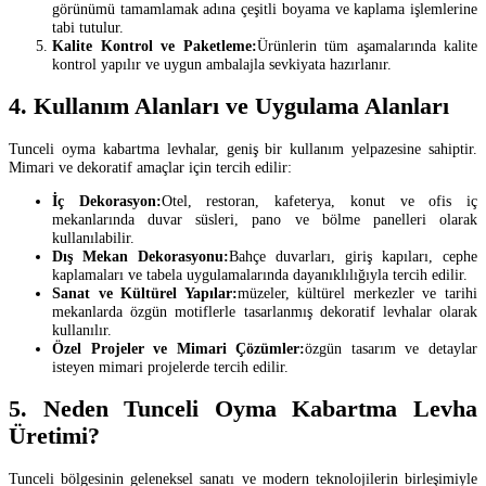
görünümü tamamlamak adına çeşitli boyama ve kaplama işlemlerine
tabi tutulur.
Kalite Kontrol ve Paketleme:
Ürünlerin tüm aşamalarında kalite
kontrol yapılır ve uygun ambalajla sevkiyata hazırlanır.
4. Kullanım Alanları ve Uygulama Alanları
Tunceli oyma kabartma levhalar, geniş bir kullanım yelpazesine sahiptir.
Mimari ve dekoratif amaçlar için tercih edilir:
İç Dekorasyon:
Otel, restoran, kafeterya, konut ve ofis iç
mekanlarında duvar süsleri, pano ve bölme panelleri olarak
kullanılabilir.
Dış Mekan Dekorasyonu:
Bahçe duvarları, giriş kapıları, cephe
kaplamaları ve tabela uygulamalarında dayanıklılığıyla tercih edilir.
Sanat ve Kültürel Yapılar:
müzeler, kültürel merkezler ve tarihi
mekanlarda özgün motiflerle tasarlanmış dekoratif levhalar olarak
kullanılır.
Özel Projeler ve Mimari Çözümler:
özgün tasarım ve detaylar
isteyen mimari projelerde tercih edilir.
5. Neden Tunceli Oyma Kabartma Levha
Üretimi?
Tunceli bölgesinin geleneksel sanatı ve modern teknolojilerin birleşimiyle