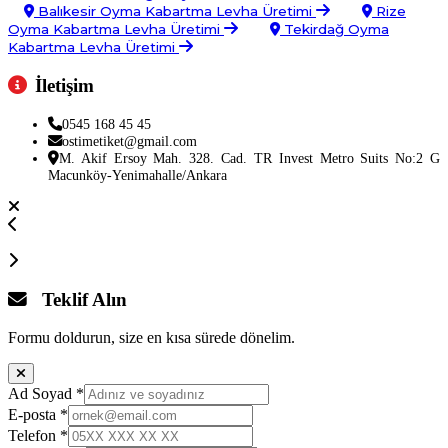
Balıkesir Oyma Kabartma Levha Üretimi
Rize
Oyma Kabartma Levha Üretimi
Tekirdağ Oyma
Kabartma Levha Üretimi
İletişim
0545 168 45 45
ostimetiket@gmail.com
M. Akif Ersoy Mah. 328. Cad. TR Invest Metro Suits No:2 G
Macunköy-Yenimahalle/Ankara
Teklif Alın
Formu doldurun, size en kısa sürede dönelim.
Ad Soyad
*
E-posta
*
Telefon
*