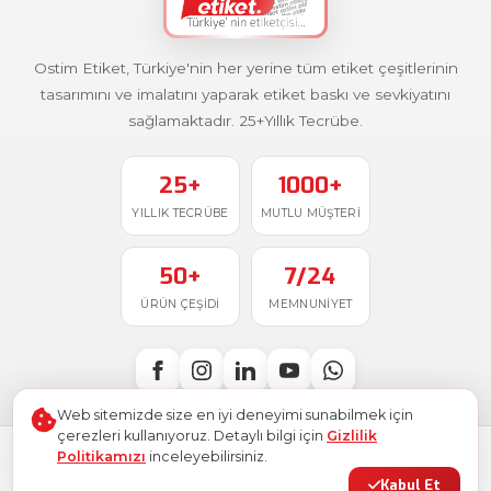
Ostim Etiket, Türkiye'nin her yerine tüm etiket çeşitlerinin
tasarımını ve imalatını yaparak etiket baskı ve sevkiyatını
sağlamaktadır. 25+Yıllık Tecrübe.
25+
1000+
YILLIK TECRÜBE
MUTLU MÜŞTERI
50+
7/24
ÜRÜN ÇEŞIDI
MEMNUNIYET
Web sitemizde size en iyi deneyimi sunabilmek için
çerezleri kullanıyoruz. Detaylı bilgi için
Gizlilik
Politikamızı
inceleyebilirsiniz.
Türkiye'de
ile üretildi
© 2026
Ostim Etiket
. Tüm hakları saklıdır.
Kabul Et
Gizlilik Politikası
Kullanım Şartları
KVKK
Site Haritası