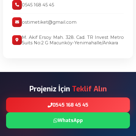
0545 168 45 45
ostimetiket@gmail.com
M. Akif Ersoy Mah. 328. Cad. TR Invest Metro
Suits No:2 G Macunköy-Yenimahalle/Ankara
Projeniz İçin
Teklif Alın
0545 168 45 45
WhatsApp