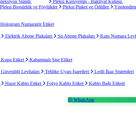
oleksiyon Standı
Pleksi Kuruyemiş - Bakliyat Kutusu
Pleksi Broşürlük ve Föylükler
Pleksi Plaket ve Ödüller
Yönlendirm
Hologram Numaratör Etiket
ı
Elektrik Abone Plakaları
Su Abone Plakaları
Kapı Numara Levh
 Kupa Etiket
Kabartmalı Şişe Etiket
 Güvenliği Levhaları
Tehlike Uyarı İşaretleri
Ledli İkaz Sistemleri
t
Hazır Kablo Etiket
Folyo Kablo Etiket
Kablo Bağı Etiketi
WhatsApp