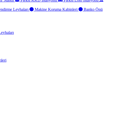
ir Standı
Pleksi KKD İstasyonu
Pleksi Loto İstasyonu
ndirme Levhaları
Makine Koruma Kabinleri
Banko Önü
evhaları
leri