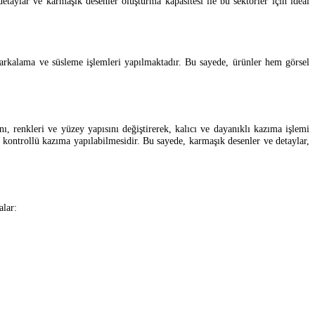
etaylar ve karmaşık desenler oluşturma kapasitesi ile bu sektörler için ideal
 markalama ve süsleme işlemleri yapılmaktadır. Bu sayede, ürünler hem görsel
ı, renkleri ve yüzey yapısını değiştirerek, kalıcı ve dayanıklı kazıma işlemi
ve kontrollü kazıma yapılabilmesidir. Bu sayede, karmaşık desenler ve detaylar,
alar: