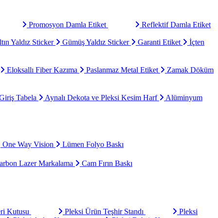
Promosyon Damla Etiket
Reflektif Damla Etiket
tın Yaldız Sticker
Gümüş Yaldız Sticker
Garanti Etiket
İçten
Eloksallı Fiber Kazıma
Paslanmaz Metal Etiket
Zamak Döküm
Giriş Tabela
Aynalı Dekota ve Pleksi Kesim Harf
Alüminyum
One Way Vision
Lümen Folyo Baskı
rbon Lazer Markalama
Cam Fırın Baskı
eri Kutusu
Pleksi Ürün Teşhir Standı
Pleksi