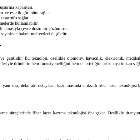
uşturma kapasitesi.
rır ve estetik görünüm sağlar.
tasarrufu sağlar.
elerde kullanılabilir.
ılmamasıyla çevre dostu bir çözüm sunar.
ı sayesinde bakım maliyetleri düşüktür.
r
 ve çeşitlidir. Bu teknoloji, özellikle otomotiv, havacılık, elektronik, medik
ümleriyle ürünlerin hem fonksiyonelliğini hem de estetiğini artırmaya imkan sağl
yanı sıra, dekoratif detayların kazınmasında eloksallı fiber lazer teknolojisi 
şleme süreçlerinde fiber lazer kazıma teknolojisi öne çıkar. Özellikle titany