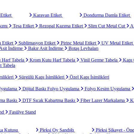
Etiket
Karavan Etiket
Dondurma Damla Etiket
kımı
Tesa Etiket
Rezopal Kazıma Etiket
Slim Cut Metal Cut
Al
 Etiket
Sublimasyon Etiket
Pirinç Metal Etiket
UV Metal Etiket
sit İndirme
Bakır Asit İndirme
Botaş Levhaları
u Harf Tabela
Krom Kutu Harf Tabela
Vinil Germe Tabela
Kapı 
t Tabela
mlikleri
Sürgülü Kapı İsimlikleri
Özel Kapı İsimlikleri
Uygulama
Dijital Baskı Folyo Uygulama
Folyo Kesim Uygulama
ma Baskı
DTF Sıcak Kabartma Baskı
Fiber Lazer Markalama
Ka
and
Fasülye Stand
aka Kutusu
Pleksi Oy Sandığı
Pleksi Şikayet - Ön