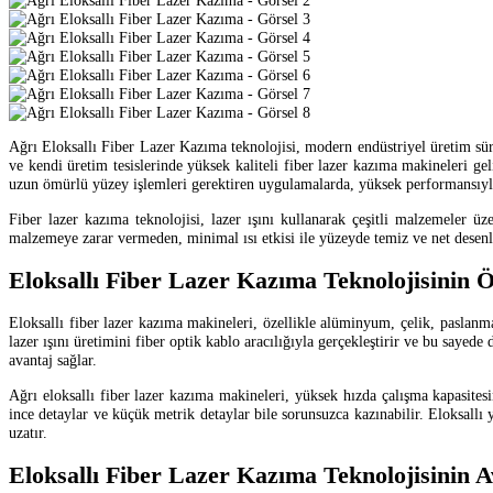
Ağrı Eloksallı Fiber Lazer Kazıma teknolojisi, modern endüstriyel üretim sür
ve kendi üretim tesislerinde yüksek kaliteli fiber lazer kazıma makineleri gel
uzun ömürlü yüzey işlemleri gerektiren uygulamalarda, yüksek performansıyl
Fiber lazer kazıma teknolojisi, lazer ışını kullanarak çeşitli malzemeler ü
malzemeye zarar vermeden, minimal ısı etkisi ile yüzeyde temiz ve net desenle
Eloksallı Fiber Lazer Kazıma Teknolojisinin Öz
Eloksallı fiber lazer kazıma makineleri, özellikle alüminyum, çelik, paslanmaz
lazer ışını üretimini fiber optik kablo aracılığıyla gerçekleştirir ve bu saye
avantaj sağlar.
Ağrı eloksallı fiber lazer kazıma makineleri, yüksek hızda çalışma kapasitesi
ince detaylar ve küçük metrik detaylar bile sorunsuzca kazınabilir. Eloksall
uzatır.
Eloksallı Fiber Lazer Kazıma Teknolojisinin A