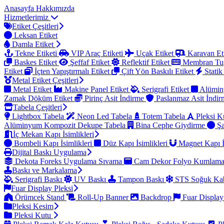
Anasayfa
Hakkımızda
Hizmetlerimiz
Etiket Çeşitleri
Leksan Etiket
Damla Etiket
Tekne Etiketi
VIP Araç Etiketi
Uçak Etiket
Karavan Et
Baskes Etiket
Şeffaf Etiket
Reflektif Etiket
Membran Tu
Etiket
İçten Yapıştırmalı Etiket
Çift Yön Baskılı Etiket
Statik
Metal Etiket Çeşitleri
Metal Etiket
Makine Panel Etiket
Serigrafi Etiket
Alümin
Zamak Döküm Etiket
Pirinç Asit İndirme
Paslanmaz Asit İndi
Tabela Çeşitleri
Lightbox Tabela
Neon Led Tabela
Totem Tabela
Pleksi K
Alüminyum Kompozit Dekupe Tabela
Bina Cephe Giydirme
Şa
İç Mekan Kapı İsimlikleri
Bombeli Kapı İsimlikleri
Düz Kapı İsimlikleri
Magnet Kapı İ
Dijital Baskı Uygulama
Dekota Foreks Uygulama Sıvama
Cam Dekor Folyo Kumlam
Baskı ve Markalama
Serigrafi Baskı
UV Baskı
Tampon Baskı
STS Soğuk Kab
Fuar Display Pleksi
Örümcek Stand
Roll-Up Banner
Backdrop
Fuar Display
Pleksi Kesim
Pleksi Kutu