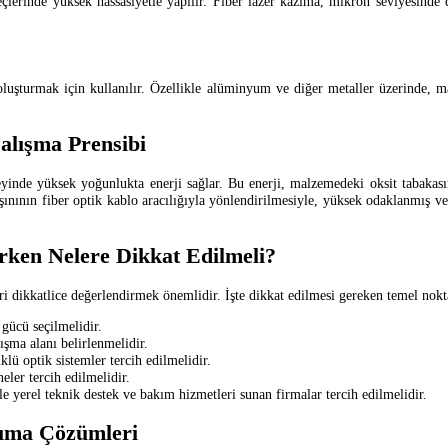
çlerinde yüksek hassasiyetle yapılır. Fiber lazer kazıma, mikron seviyesinde d
r oluşturmak için kullanılır. Özellikle alüminyum ve diğer metaller üzerinde,
alışma Prensibi
yinde yüksek yoğunlukta enerji sağlar. Bu enerji, malzemedeki oksit tabakasın
r ışınının fiber optik kablo aracılığıyla yönlendirilmesiyle, yüksek odaklanmış 
rken Nelere Dikkat Edilmeli?
i dikkatlice değerlendirmek önemlidir. İşte dikkat edilmesi gereken temel nokt
gücü seçilmelidir.
şma alanı belirlenmelidir.
lü optik sistemler tercih edilmelidir.
eler tercih edilmelidir.
e yerel teknik destek ve bakım hizmetleri sunan firmalar tercih edilmelidir.
zıma Çözümleri