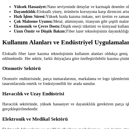
Yüksek Hassasiyet:
Nano seviyesinde detaylar ve karmaşık desenler ol
Dayanıklılık:
Eloksallı yüzey, ürünlerin korozyona karşı direncini artı
Hızlı İşlem Süresi:
Yüksek hızda kazıma imkanı, seri üretim ve zaman 
Çok Malzeme Uyumu:
Metal, alüminyum, titanyum gibi çeşitli malzem
Ekonomik ve Çevre Dostu:
Düşük enerji tüketimi ve kimyasal kullan
Uzun Ömür ve Düşük Bakım:
Fiber lazer teknolojisinin dayanıklılığ
Kullanım Alanları ve Endüstriyel Uygulamala
Eloksallı fiber lazer kazıma teknolojisinin kullanım alanları oldukça geniş
edilmektedir. Her sektör, farklı ihtiyaçlara göre özelleştirilebilir kazıma çöz
Otomotiv Sektörü
Otomotiv endüstrisinde, parça numaralarının, markalama ve logo işlemlerinin 
tasarımlarında estetik ve fonksiyonellik bir arada sunulur.
Havacılık ve Uzay Endüstrisi
Havacılık sektöründe, yüksek hassasiyet ve dayanıklılık gerektiren parça i
gerçekleştirilmektedir.
Elektronik ve Medikal Sektörü