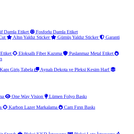
if Damla Etiket
Fosforlu Damla Etiket
 Cut
Altın Yaldız Sticker
Gümüş Yaldız Sticker
Garanti
Etiket
Eloksallı Fiber Kazıma
Paslanmaz Metal Etiket
rı
Kapı Giriş Tabela
Aynalı Dekota ve Pleksi Kesim Harf
ama
One Way Vision
Lümen Folyo Baskı
ma
Karbon Lazer Markalama
Cam Fırın Baskı