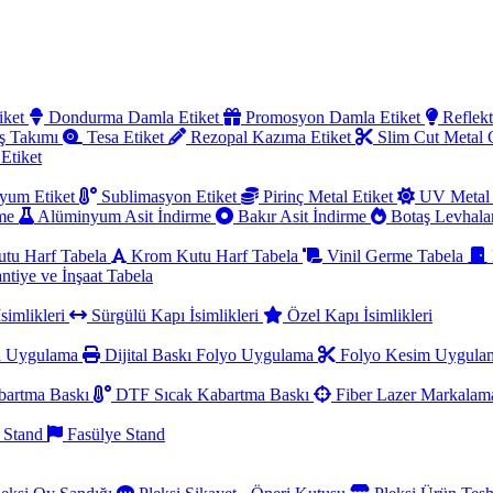
iket
Dondurma Damla Etiket
Promosyon Damla Etiket
Reflekt
ş Takımı
Tesa Etiket
Rezopal Kazıma Etiket
Slim Cut Metal
 Etiket
yum Etiket
Sublimasyon Etiket
Pirinç Metal Etiket
UV Metal 
rme
Alüminyum Asit İndirme
Bakır Asit İndirme
Botaş Levhala
utu Harf Tabela
Krom Kutu Harf Tabela
Vinil Germe Tabela
ntiye ve İnşaat Tabela
simlikleri
Sürgülü Kapı İsimlikleri
Özel Kapı İsimlikleri
a Uygulama
Dijital Baskı Folyo Uygulama
Folyo Kesim Uygul
artma Baskı
DTF Sıcak Kabartma Baskı
Fiber Lazer Markala
 Stand
Fasülye Stand