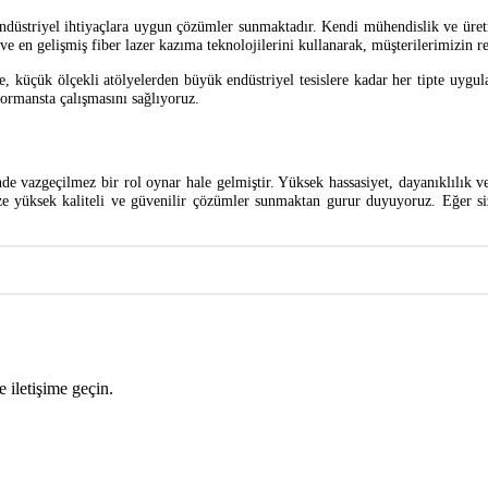
endüstriyel ihtiyaçlara uygun çözümler sunmaktadır. Kendi mühendislik ve üreti
i ve en gelişmiş fiber lazer kazıma teknolojilerini kullanarak, müşterilerimizin 
le, küçük ölçekli atölyelerden büyük endüstriyel tesislere kadar her tipte uy
formansta çalışmasını sağlıyoruz.
inde vazgeçilmez bir rol oynar hale gelmiştir. Yüksek hassasiyet, dayanıklılık 
mize yüksek kaliteli ve güvenilir çözümler sunmaktan gurur duyuyoruz. Eğer si
 iletişime geçin.