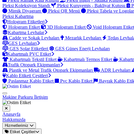
Pleksi Ramak Kala Kutusu
Pleksi Bağış - Sadaka Kutusu
Pl
Pleksi Koleksiyon Standı
Pleksi Kuruyemiş - Bakliyat Kutusu
P
Mimik Diyagram
Pleksi QR Menü
Pleksi Tabela ve Logola
Pleksi Kabartma
Hologram Etiketleri
Hologram Etiket
3D Hologram Etiket
Void Hologram Etike
Kabartma Levhalar
Cadde ve Sokak Levhaları
Mezarlık Levhaları
Tedaş Levhal
GES Levhaları
GES Solar Etiketleri
GES Güneş Enerji Levhaları
Kabartmalı PVC Etiket
Kabartmalı Tekstil Etiket
Kabartmalı Termos Etiket
Kabartm
Trafik Otopark Ekipmanları
Plastik ve Metal Trafik Otopark Ekipmanları
ADR Levhaları
Kablo Etiketi Çeşitleri
Paslanmaz Kablo Etiket
Pvc Kablo Etiket
Bayrak Kablo Eti
Makine Parkuru
İletişim
Anasayfa
Hakkımızda
Hizmetlerimiz
Etiket Çeşitleri