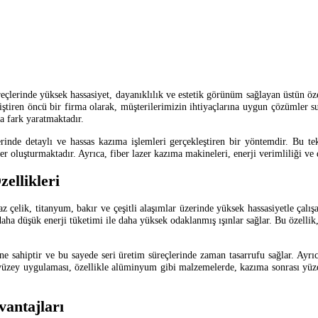
eçlerinde yüksek hassasiyet, dayanıklılık ve estetik görünüm sağlayan üstün öz
iştiren öncü bir firma olarak, müşterilerimizin ihtiyaçlarına uygun çözümler su
a fark yaratmaktadır.
zerinde detaylı ve hassas kazıma işlemleri gerçekleştiren bir yöntemdir. Bu te
r oluşturmaktadır. Ayrıca, fiber lazer kazıma makineleri, enerji verimliliği ve 
ellikleri
 çelik, titanyum, bakır ve çeşitli alaşımlar üzerinde yüksek hassasiyetle çalışa
de daha düşük enerji tüketimi ile daha yüksek odaklanmış ışınlar sağlar. Bu özel
ne sahiptir ve bu sayede seri üretim süreçlerinde zaman tasarrufu sağlar. Ayrıc
ı yüzey uygulaması, özellikle alüminyum gibi malzemelerde, kazıma sonrası yüze
vantajları