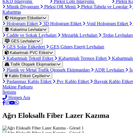
KKD İstasyonu
Pleksi Loto İstasyonu
Pleksi K
Mimik Diyagram
Pleksi QR Menü
Pleksi Tabela ve Logolar
Kabartma
Hologram Etiketleri
Hologram Etiket
3D Hologram Etiket
Void Hologram Etiket
Kabartma Levhalar
Cadde ve Sokak Levhaları
Mezarlık Levhaları
Tedaş Levhalar
GES Levhaları
GES Solar Etiketleri
GES Güneş Enerji Levhaları
Kabartmalı PVC Etiket
Kabartmalı Tekstil Etiket
Kabartmalı Termos Etiket
Kabartmalı
Trafik Otopark Ekipmanları
Plastik ve Metal Trafik Otopark Ekipmanları
ADR Levhaları
İş
Kablo Etiketi Çeşitleri
Paslanmaz Kablo Etiket
Pvc Kablo Etiket
Bayrak Kablo Etike
Makine Parkuru
İletişim
Hemen Ara
Ağrı Eloksallı Fiber Lazer Kazıma