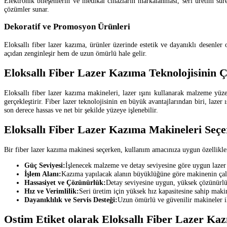
Elektronik bileşenlerin ve medikal cihazların markalanması, seri üretim süre
çözümler sunar.
Dekoratif ve Promosyon Ürünleri
Eloksallı fiber lazer kazıma, ürünler üzerinde estetik ve dayanıklı desenle
açıdan zenginleşir hem de uzun ömürlü hale gelir.
Eloksallı Fiber Lazer Kazıma Teknolojisinin Ç
Eloksallı fiber lazer kazıma makineleri, lazer ışını kullanarak malzeme yüze
gerçekleştirir. Fiber lazer teknolojisinin en büyük avantajlarından biri, laze
son derece hassas ve net bir şekilde yüzeye işlenebilir.
Eloksallı Fiber Lazer Kazıma Makineleri Seçe
Bir fiber lazer kazıma makinesi seçerken, kullanım amacınıza uygun özellikler
Güç Seviyesi:
İşlenecek malzeme ve detay seviyesine göre uygun lazer 
İşlem Alanı:
Kazıma yapılacak alanın büyüklüğüne göre makinenin çalı
Hassasiyet ve Çözünürlük:
Detay seviyesine uygun, yüksek çözünürlük
Hız ve Verimlilik:
Seri üretim için yüksek hız kapasitesine sahip makin
Dayanıklılık ve Servis Desteği:
Uzun ömürlü ve güvenilir makineler il
Ostim Etiket olarak Eloksallı Fiber Lazer Ka