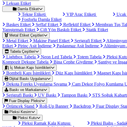
Leksan Etiket
Damla Etiket
Tekne Etiketi
VIP Araç Etiketi
Uçak 
Fosforlu Damla Etiket
Baskes Etiket
Şeffaf Etiket
Reflektif Etiket
Membran Tuş Ta
Yapıştırmalı Etiket
Çift Yön Baskılı Etiket
Statik Etiket
Metal Etiket Çeşitleri
Metal Etiket
Makine Panel Etiket
Serigrafi Etiket
Alüminyum
Etiket
Pirinç Asit İndirme
Paslanmaz Asit İndirme
Alüminyum A
Tabela Çeşitleri
Lightbox Tabela
Neon Led Tabela
Totem Tabela
Pleksi Kut
Kompozit Dekupe Tabela
Bina Cephe Giydirme
Şantiye ve İnşaa
İç Mekan Kapı İsimlikleri
Bombeli Kapı İsimlikleri
Düz Kapı İsimlikleri
Magnet Kapı İsi
Dijital Baskı Uygulama
Dekota Foreks Uygulama Sıvama
Cam Dekor Folyo Kumlama 
Baskı ve Markalama
Serigrafi Baskı
UV Baskı
Tampon Baskı
STS Soğuk Kabart
Fuar Display Pleksi
Örümcek Stand
Roll-Up Banner
Backdrop
Fuar Display St
Pleksi Kesim
Pleksi Kutu
Pleksi Ramak Kala Kutusu
Pleksi Bağış - Sad