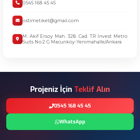
0545 168 45 45
ostimetiket@gmail.com
M. Akif Ersoy Mah. 328. Cad. TR Invest Metro
Suits No:2 G Macunköy-Yenimahalle/Ankara
Projeniz İçin
Teklif Alın
0545 168 45 45
WhatsApp