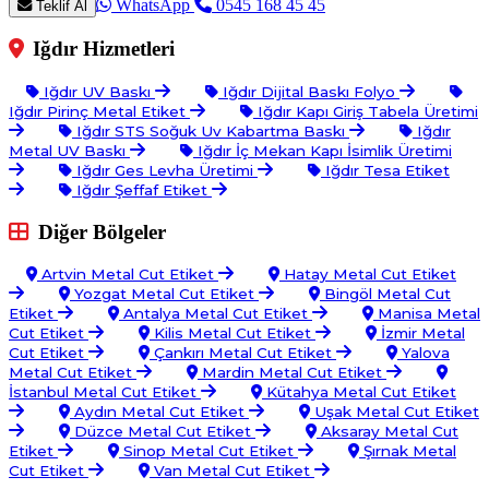
WhatsApp
0545 168 45 45
Teklif Al
Iğdır Hizmetleri
Iğdır UV Baskı
Iğdır Dijital Baskı Folyo
Iğdır Pirinç Metal Etiket
Iğdır Kapı Giriş Tabela Üretimi
Iğdır STS Soğuk Uv Kabartma Baskı
Iğdır
Metal UV Baskı
Iğdır İç Mekan Kapı İsimlik Üretimi
Iğdır Ges Levha Üretimi
Iğdır Tesa Etiket
Iğdır Şeffaf Etiket
Diğer Bölgeler
Artvin Metal Cut Etiket
Hatay Metal Cut Etiket
Yozgat Metal Cut Etiket
Bingöl Metal Cut
Etiket
Antalya Metal Cut Etiket
Manisa Metal
Cut Etiket
Kilis Metal Cut Etiket
İzmir Metal
Cut Etiket
Çankırı Metal Cut Etiket
Yalova
Metal Cut Etiket
Mardin Metal Cut Etiket
İstanbul Metal Cut Etiket
Kütahya Metal Cut Etiket
Aydın Metal Cut Etiket
Uşak Metal Cut Etiket
Düzce Metal Cut Etiket
Aksaray Metal Cut
Etiket
Sinop Metal Cut Etiket
Şırnak Metal
Cut Etiket
Van Metal Cut Etiket