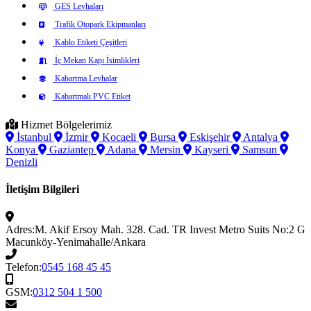
GES Levhaları
Trafik Otopark Ekipmanları
Kablo Etiketi Çeşitleri
İç Mekan Kapı İsimlikleri
Kabartma Levhalar
Kabartmalı PVC Etiket
Hizmet Bölgelerimiz
İstanbul
İzmir
Kocaeli
Bursa
Eskişehir
Antalya
Konya
Gaziantep
Adana
Mersin
Kayseri
Samsun
Denizli
İletişim Bilgileri
Adres:
M. Akif Ersoy Mah. 328. Cad. TR Invest Metro Suits No:2 G
Macunköy-Yenimahalle/Ankara
Telefon:
0545 168 45 45
GSM:
0312 504 1 500