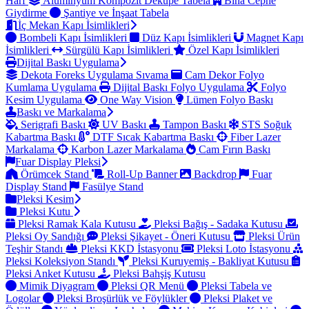
Harf
Alüminyum Kompozit Dekupe Tabela
Bina Cephe
Giydirme
Şantiye ve İnşaat Tabela
İç Mekan Kapı İsimlikleri
Bombeli Kapı İsimlikleri
Düz Kapı İsimlikleri
Magnet Kapı
İsimlikleri
Sürgülü Kapı İsimlikleri
Özel Kapı İsimlikleri
Dijital Baskı Uygulama
Dekota Foreks Uygulama Sıvama
Cam Dekor Folyo
Kumlama Uygulama
Dijital Baskı Folyo Uygulama
Folyo
Kesim Uygulama
One Way Vision
Lümen Folyo Baskı
Baskı ve Markalama
Serigrafi Baskı
UV Baskı
Tampon Baskı
STS Soğuk
Kabartma Baskı
DTF Sıcak Kabartma Baskı
Fiber Lazer
Markalama
Karbon Lazer Markalama
Cam Fırın Baskı
Fuar Display Pleksi
Örümcek Stand
Roll-Up Banner
Backdrop
Fuar
Display Stand
Fasülye Stand
Pleksi Kesim
Pleksi Kutu
Pleksi Ramak Kala Kutusu
Pleksi Bağış - Sadaka Kutusu
Pleksi Oy Sandığı
Pleksi Şikayet - Öneri Kutusu
Pleksi Ürün
Teşhir Standı
Pleksi KKD İstasyonu
Pleksi Loto İstasyonu
Pleksi Koleksiyon Standı
Pleksi Kuruyemiş - Bakliyat Kutusu
Pleksi Anket Kutusu
Pleksi Bahşiş Kutusu
Mimik Diyagram
Pleksi QR Menü
Pleksi Tabela ve
Logolar
Pleksi Broşürlük ve Föylükler
Pleksi Plaket ve