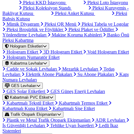
Pleksi KKD İstasyonu
Pleksi Loto İstasyonu
Pleksi Koleksiyon Standı
Pleksi Kuruyemiş -
Bakliyat Kutusu
Pleksi Anket Kutusu
Pleksi
Bahşiş Kutusu
Mimik Diyagram
Pleksi QR Menü
Pleksi Tabela ve Logolar
Pleksi Broşürlük ve Föylükler
Pleksi Plaket ve Ödüller
Yönlendirme Levhaları
Makine Koruma Kabinleri
Banko Önü
Pleksi Kabartma
Hologram Etiketleri
Hologram Etiket
3D Hologram Etiket
Void Hologram Etiket
Hologram Numaratör Etiket
Kabartma Levhalar
Cadde ve Sokak Levhaları
Mezarlık Levhaları
Tedaş
Levhaları
Elektrik Abone Plakaları
Su Abone Plakaları
Kapı
Numara Levhaları
GES Levhaları
GES Solar Etiketleri
GES Güneş Enerji Levhaları
Kabartmalı PVC Etiket
Kabartmalı Tekstil Etiket
Kabartmalı Termos Etiket
Kabartmalı Kupa Etiket
Kabartmalı Şişe Etiket
Trafik Otopark Ekipmanları
Plastik ve Metal Trafik Otopark Ekipmanları
ADR Levhaları
İş Güvenliği Levhaları
Tehlike Uyarı İşaretleri
Ledli İkaz
Sistemleri