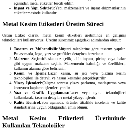
açısından metal etiketler tercih edilir.
İnşaat ve Yapı Sektörü:
Yapı malzemeleri ve inşaat ekipmanlarının
etiketlenmesinde kullanılır.
Metal Kesim Etiketleri Üretim Süreci
Ostim Etiket olarak, metal kesim etiketleri üretiminde en gelişmiş
teknolojileri kullanıyoruz. Üretim sürecimiz aşağıdaki adımlardan oluşur:
Tasarım ve Mühendislik:
Müşteri taleplerine göre tasarım yapılır.
Bu aşamada, logo, yazı ve grafikler detaylıca hazırlanır.
Malzeme Seçimi:
Paslanmaz çelik, alüminyum, pirinç veya bakır
gibi uygun malzeme seçilir. Malzemenin kalınlığı ve özellikleri,
kullanım alanına göre belirlenir.
Kesim ve İşleme:
Lazer kesim, su jeti veya plazma kesim
teknolojileri ile detaylı ve hassas kesimler gerçekleştirilir.
Yüzey İşlemleri:
Çalışma sonrası yüzey parlatma, matlaştırma veya
koruyucu kaplama işlemleri yapılır.
Yazı ve Grafik Uygulaması:
Laser veya oyma teknolojileri
kullanılarak, tasarım detayları metal yüzeye işlenir.
Kalite Kontrol:
Son aşamada, ürünler titizlikle incelenir ve kalite
standartlarına uygun olduğundan emin olunur.
Metal Kesim Etiketleri Üretiminde
Kullanılan Teknolojiler