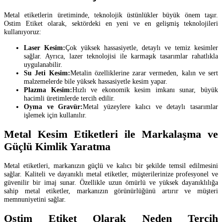
Metal etiketlerin üretiminde, teknolojik üstünlükler büyük önem taşır.
Ostim Etiket olarak, sektördeki en yeni ve en gelişmiş teknolojileri
kullanıyoruz:
Laser Kesim:
Çok yüksek hassasiyetle, detaylı ve temiz kesimler
sağlar. Ayrıca, lazer teknolojisi ile karmaşık tasarımlar rahatlıkla
uygulanabilir.
Su Jeti Kesim:
Metalin özelliklerine zarar vermeden, kalın ve sert
malzemelerde bile yüksek hassasiyetle kesim yapar.
Plazma Kesim:
Hızlı ve ekonomik kesim imkanı sunar, büyük
hacimli üretimlerde tercih edilir.
Oyma ve Gravür:
Metal yüzeylere kalıcı ve detaylı tasarımlar
işlemek için kullanılır.
Metal Kesim Etiketleri ile Markalaşma ve
Güçlü Kimlik Yaratma
Metal etiketleri, markanızın güçlü ve kalıcı bir şekilde temsil edilmesini
sağlar. Kaliteli ve dayanıklı metal etiketler, müşterilerinize profesyonel ve
güvenilir bir imaj sunar. Özellikle uzun ömürlü ve yüksek dayanıklılığa
sahip metal etiketler, markanızın görünürlüğünü artırır ve müşteri
memnuniyetini sağlar.
Ostim Etiket Olarak Neden Tercih