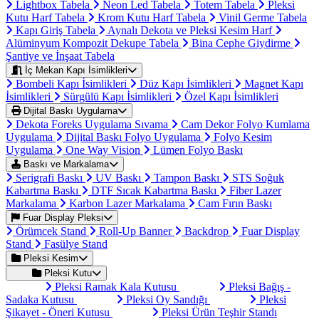
Lightbox Tabela
Neon Led Tabela
Totem Tabela
Pleksi
Kutu Harf Tabela
Krom Kutu Harf Tabela
Vinil Germe Tabela
Kapı Giriş Tabela
Aynalı Dekota ve Pleksi Kesim Harf
Alüminyum Kompozit Dekupe Tabela
Bina Cephe Giydirme
Şantiye ve İnşaat Tabela
İç Mekan Kapı İsimlikleri
Bombeli Kapı İsimlikleri
Düz Kapı İsimlikleri
Magnet Kapı
İsimlikleri
Sürgülü Kapı İsimlikleri
Özel Kapı İsimlikleri
Dijital Baskı Uygulama
Dekota Foreks Uygulama Sıvama
Cam Dekor Folyo Kumlama
Uygulama
Dijital Baskı Folyo Uygulama
Folyo Kesim
Uygulama
One Way Vision
Lümen Folyo Baskı
Baskı ve Markalama
Serigrafi Baskı
UV Baskı
Tampon Baskı
STS Soğuk
Kabartma Baskı
DTF Sıcak Kabartma Baskı
Fiber Lazer
Markalama
Karbon Lazer Markalama
Cam Fırın Baskı
Fuar Display Pleksi
Örümcek Stand
Roll-Up Banner
Backdrop
Fuar Display
Stand
Fasülye Stand
Pleksi Kesim
Pleksi Kutu
Pleksi Ramak Kala Kutusu
Pleksi Bağış -
Sadaka Kutusu
Pleksi Oy Sandığı
Pleksi
Şikayet - Öneri Kutusu
Pleksi Ürün Teşhir Standı