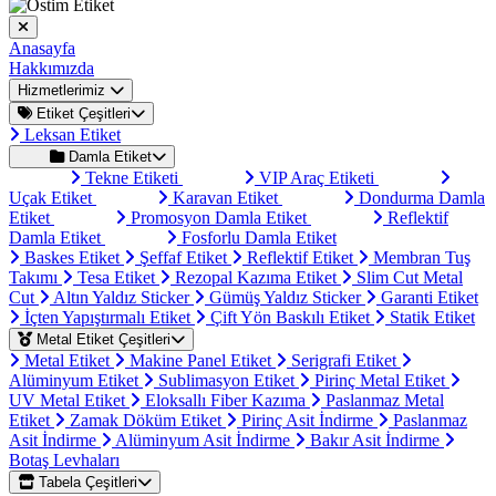
Anasayfa
Hakkımızda
Hizmetlerimiz
Etiket Çeşitleri
Leksan Etiket
Damla Etiket
Tekne Etiketi
VIP Araç Etiketi
Uçak Etiket
Karavan Etiket
Dondurma Damla
Etiket
Promosyon Damla Etiket
Reflektif
Damla Etiket
Fosforlu Damla Etiket
Baskes Etiket
Şeffaf Etiket
Reflektif Etiket
Membran Tuş
Takımı
Tesa Etiket
Rezopal Kazıma Etiket
Slim Cut Metal
Cut
Altın Yaldız Sticker
Gümüş Yaldız Sticker
Garanti Etiket
İçten Yapıştırmalı Etiket
Çift Yön Baskılı Etiket
Statik Etiket
Metal Etiket Çeşitleri
Metal Etiket
Makine Panel Etiket
Serigrafi Etiket
Alüminyum Etiket
Sublimasyon Etiket
Pirinç Metal Etiket
UV Metal Etiket
Eloksallı Fiber Kazıma
Paslanmaz Metal
Etiket
Zamak Döküm Etiket
Pirinç Asit İndirme
Paslanmaz
Asit İndirme
Alüminyum Asit İndirme
Bakır Asit İndirme
Botaş Levhaları
Tabela Çeşitleri