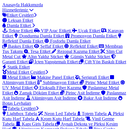
Anasayfa
Hakkımızda
Hizmetlerimiz
Etiket Çeşitleri
Leksan Etiket
Damla Etiket
Tekne Etiketi
VIP Araç Etiketi
Uçak Etiket
Karavan
Etiket
Dondurma Damla Etiket
Promosyon Damla Etiket
Reflektif Damla Etiket
Fosforlu Damla Etiket
Baskes Etiket
Şeffaf Etiket
Reflektif Etiket
Membran
Tuş Takımı
Tesa Etiket
Rezopal Kazıma Etiket
Slim Cut
Metal Cut
Altın Yaldız Sticker
Gümüş Yaldız Sticker
Garanti Etiket
İçten Yapıştırmalı Etiket
Çift Yön Baskılı Etiket
Statik Etiket
Metal Etiket Çeşitleri
Metal Etiket
Makine Panel Etiket
Serigrafi Etiket
Alüminyum Etiket
Sublimasyon Etiket
Pirinç Metal Etiket
UV Metal Etiket
Eloksallı Fiber Kazıma
Paslanmaz Metal
Etiket
Zamak Döküm Etiket
Pirinç Asit İndirme
Paslanmaz
Asit İndirme
Alüminyum Asit İndirme
Bakır Asit İndirme
Botaş Levhaları
Tabela Çeşitleri
Lightbox Tabela
Neon Led Tabela
Totem Tabela
Pleksi
Kutu Harf Tabela
Krom Kutu Harf Tabela
Vinil Germe
Tabela
Kapı Giriş Tabela
Aynalı Dekota ve Pleksi Kesim