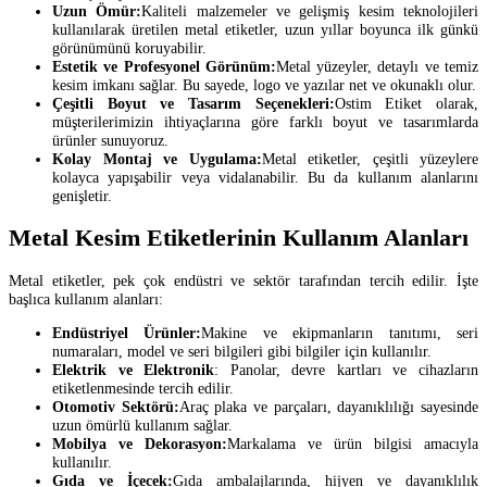
Uzun Ömür:
Kaliteli malzemeler ve gelişmiş kesim teknolojileri
kullanılarak üretilen metal etiketler, uzun yıllar boyunca ilk günkü
görünümünü koruyabilir.
Estetik ve Profesyonel Görünüm:
Metal yüzeyler, detaylı ve temiz
kesim imkanı sağlar. Bu sayede, logo ve yazılar net ve okunaklı olur.
Çeşitli Boyut ve Tasarım Seçenekleri:
Ostim Etiket olarak,
müşterilerimizin ihtiyaçlarına göre farklı boyut ve tasarımlarda
ürünler sunuyoruz.
Kolay Montaj ve Uygulama:
Metal etiketler, çeşitli yüzeylere
kolayca yapışabilir veya vidalanabilir. Bu da kullanım alanlarını
genişletir.
Metal Kesim Etiketlerinin Kullanım Alanları
Metal etiketler, pek çok endüstri ve sektör tarafından tercih edilir. İşte
başlıca kullanım alanları:
Endüstriyel Ürünler:
Makine ve ekipmanların tanıtımı, seri
numaraları, model ve seri bilgileri gibi bilgiler için kullanılır.
Elektrik ve Elektronik
: Panolar, devre kartları ve cihazların
etiketlenmesinde tercih edilir.
Otomotiv Sektörü:
Araç plaka ve parçaları, dayanıklılığı sayesinde
uzun ömürlü kullanım sağlar.
Mobilya ve Dekorasyon:
Markalama ve ürün bilgisi amacıyla
kullanılır.
Gıda ve İçecek:
Gıda ambalajlarında, hijyen ve dayanıklılık