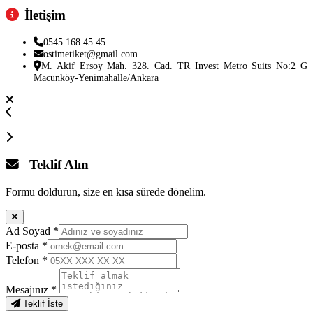
İletişim
0545 168 45 45
ostimetiket@gmail.com
M. Akif Ersoy Mah. 328. Cad. TR Invest Metro Suits No:2 G
Macunköy-Yenimahalle/Ankara
Teklif Alın
Formu doldurun, size en kısa sürede dönelim.
Ad Soyad
*
E-posta
*
Telefon
*
Mesajınız
*
Teklif İste