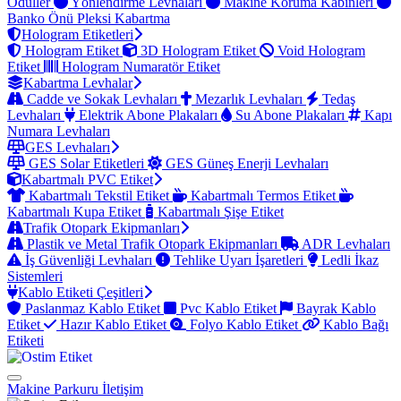
Ödüller
Yönlendirme Levhaları
Makine Koruma Kabinleri
Banko Önü Pleksi Kabartma
Hologram Etiketleri
Hologram Etiket
3D Hologram Etiket
Void Hologram
Etiket
Hologram Numaratör Etiket
Kabartma Levhalar
Cadde ve Sokak Levhaları
Mezarlık Levhaları
Tedaş
Levhaları
Elektrik Abone Plakaları
Su Abone Plakaları
Kapı
Numara Levhaları
GES Levhaları
GES Solar Etiketleri
GES Güneş Enerji Levhaları
Kabartmalı PVC Etiket
Kabartmalı Tekstil Etiket
Kabartmalı Termos Etiket
Kabartmalı Kupa Etiket
Kabartmalı Şişe Etiket
Trafik Otopark Ekipmanları
Plastik ve Metal Trafik Otopark Ekipmanları
ADR Levhaları
İş Güvenliği Levhaları
Tehlike Uyarı İşaretleri
Ledli İkaz
Sistemleri
Kablo Etiketi Çeşitleri
Paslanmaz Kablo Etiket
Pvc Kablo Etiket
Bayrak Kablo
Etiket
Hazır Kablo Etiket
Folyo Kablo Etiket
Kablo Bağı
Etiketi
Makine Parkuru
İletişim