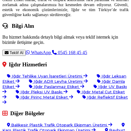
zorlamak adına çalışmalarımıza hız kesmeden devam ediyoruz. Güvenli,
estetik ve ekonomik çözümlerimizle, Iğdır ve tüm Türkiye’de trafik
güvenliğine katkı sağlamayı sürdüreceğiz.
Bilgi Alın
Bu hizmet hakkında detaylı bilgi almak veya teklif istemek için
bizimle iletişime geçin.
WhatsApp
0545 168 45 45
Teklif Al
Iğdır Hizmetleri
Iğdır Tehlike Uyarı İşaretleri Üretimi
Iğdır Leksan
Etiket
Iğdır ADR Levha Üretimi
Iğdır Damla
Etiket
Iğdır Paslanmaz Etiket
Iğdır UV Baskı
Iğdır Pleksi UV Baskı
Iğdır Metal Cut Etiket
Iğdır Pirinç Metal Etiket
Iğdır Reflektif Etiket
Diğer Bölgeler
Balıkesir Plastik Trafik Otopark Ekipman Üretimi
Kars Plastik Trafik Otopark Ekipman Üretimi
Bayburt