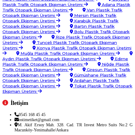
Plastik Trafik Otopark Ekipman Üretimi
Adana Plastik
Trafik Otopark Ekipman Üretimi
Van Plastik Trafik
Otopark Ekipman Üretimi
Mersin Plastik Trafik
Otopark Ekipman Üretimi
Karabük Plastik Trafik
Otopark Ekipman Üretimi
Bartın Plastik Trafik
Otopark Ekipman Üretimi
Bolu Plastik Trafik Otopark
Ekipman Üretimi
Rize Plastik Trafik Otopark Ekipman
Üretimi
Tunceli Plastik Trafik Otopark Ekipman
Üretimi
Konya Plastik Trafik Otopark Ekipman Üretimi
Muğla Plastik Trafik Otopark Ekipman Üretimi
Aydın Plastik Trafik Otopark Ekipman Üretimi
Edirne
Plastik Trafik Otopark Ekipman Üretimi
Niğde Plastik
Trafik Otopark Ekipman Üretimi
Giresun Plastik Trafik
Otopark Ekipman Üretimi
Gümüşhane Plastik Trafik
Otopark Ekipman Üretimi
Ardahan Plastik Trafik
Otopark Ekipman Üretimi
Tokat Plastik Trafik Otopark
Ekipman Üretimi
İletişim
0545 168 45 45
ostimetiket@gmail.com
M. Akif Ersoy Mah. 328. Cad. TR Invest Metro Suits No:2 G
Macunköy-Yenimahalle/Ankara