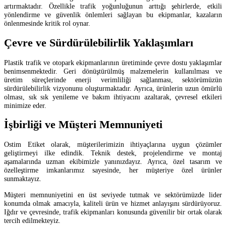
artırmaktadır. Özellikle trafik yoğunluğunun arttığı şehirlerde, etkili
yönlendirme ve güvenlik önlemleri sağlayan bu ekipmanlar, kazaların
önlenmesinde kritik rol oynar.
Çevre ve Sürdürülebilirlik Yaklaşımları
Plastik trafik ve otopark ekipmanlarının üretiminde çevre dostu yaklaşımlar
benimsenmektedir. Geri dönüştürülmüş malzemelerin kullanılması ve
üretim süreçlerinde enerji verimliliği sağlanması, sektörümüzün
sürdürülebilirlik vizyonunu oluşturmaktadır. Ayrıca, ürünlerin uzun ömürlü
olması, sık sık yenileme ve bakım ihtiyacını azaltarak, çevresel etkileri
minimize eder.
İşbirliği ve Müşteri Memnuniyeti
Ostim Etiket olarak, müşterilerimizin ihtiyaçlarına uygun çözümler
geliştirmeyi ilke edindik. Teknik destek, projelendirme ve montaj
aşamalarında uzman ekibimizle yanınızdayız. Ayrıca, özel tasarım ve
özelleştirme imkanlarımız sayesinde, her müşteriye özel ürünler
sunmaktayız.
Müşteri memnuniyetini en üst seviyede tutmak ve sektörümüzde lider
konumda olmak amacıyla, kaliteli ürün ve hizmet anlayışını sürdürüyoruz.
Iğdır ve çevresinde, trafik ekipmanları konusunda güvenilir bir ortak olarak
tercih edilmekteyiz.