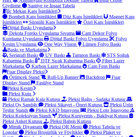
Harf
Alüminyum Kompozit Dekupe Tabela
Bina Cephe
Giydirme
Şantiye ve İnşaat Tabela
İç Mekan Kapı İsimlikleri
Bombeli Kapı İsimlikleri
Düz Kapı İsimlikleri
Magnet Kapı
İsimlikleri
Sürgülü Kapı İsimlikleri
Özel Kapı İsimlikleri
Dijital Baskı Uygulama
Dekota Foreks Uygulama Sıvama
Cam Dekor Folyo
Kumlama Uygulama
Dijital Baskı Folyo Uygulama
Folyo
Kesim Uygulama
One Way Vision
Lümen Folyo Baskı
Baskı ve Markalama
Serigrafi Baskı
UV Baskı
Tampon Baskı
STS Soğuk
Kabartma Baskı
DTF Sıcak Kabartma Baskı
Fiber Lazer
Markalama
Karbon Lazer Markalama
Cam Fırın Baskı
Fuar Display Pleksi
Örümcek Stand
Roll-Up Banner
Backdrop
Fuar
Display Stand
Fasülye Stand
Pleksi Kesim
Pleksi Kutu
Pleksi Ramak Kala Kutusu
Pleksi Bağış - Sadaka Kutusu
Pleksi Oy Sandığı
Pleksi Şikayet - Öneri Kutusu
Pleksi Ürün
Teşhir Standı
Pleksi KKD İstasyonu
Pleksi Loto İstasyonu
Pleksi Koleksiyon Standı
Pleksi Kuruyemiş - Bakliyat Kutusu
Pleksi Anket Kutusu
Pleksi Bahşiş Kutusu
Mimik Diyagram
Pleksi QR Menü
Pleksi Tabela ve
Logolar
Pleksi Broşürlük ve Föylükler
Pleksi Plaket ve