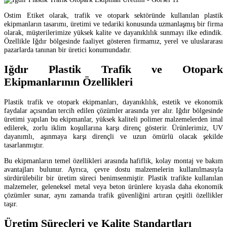
Ostim Etiket olarak, trafik ve otopark sektöründe kullanılan plastik
ekipmanların tasarımı, üretimi ve tedariki konusunda uzmanlaşmış bir firma
olarak, müşterilerimize yüksek kalite ve dayanıklılık sunmayı ilke edindik.
Özellikle Iğdır bölgesinde faaliyet gösteren firmamız, yerel ve uluslararası
pazarlarda tanınan bir üretici konumundadır.
Iğdır Plastik Trafik ve Otopark
Ekipmanlarının Özellikleri
Plastik trafik ve otopark ekipmanları, dayanıklılık, estetik ve ekonomik
faydalar açısından tercih edilen çözümler arasında yer alır. Iğdır bölgesinde
üretimi yapılan bu ekipmanlar, yüksek kaliteli polimer malzemelerden imal
edilerek, zorlu iklim koşullarına karşı direnç gösterir. Ürünlerimiz, UV
dayanımlı, aşınmaya karşı dirençli ve uzun ömürlü olacak şekilde
tasarlanmıştır.
Bu ekipmanların temel özellikleri arasında hafiflik, kolay montaj ve bakım
avantajları bulunur. Ayrıca, çevre dostu malzemelerin kullanılmasıyla
sürdürülebilir bir üretim süreci benimsenmiştir. Plastik trafikte kullanılan
malzemeler, geleneksel metal veya beton ürünlere kıyasla daha ekonomik
çözümler sunar, aynı zamanda trafik güvenliğini artıran çeşitli özellikler
taşır.
Üretim Süreçleri ve Kalite Standartları