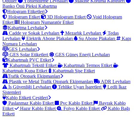
Ödüller
Yönlendirme Levhaları
Makine Koruma Kabinleri
Banko Önü Pleksi Kabartma
Hologram Etiketleri
Hologram Etiket
3D Hologram Etiket
Void Hologram
Etiket
Hologram Numaratör Etiket
Kabartma Levhalar
Cadde ve Sokak Levhaları
Mezarlık Levhaları
Tedaş
Levhaları
Elektrik Abone Plakaları
Su Abone Plakaları
Kapı
Numara Levhaları
GES Levhaları
GES Solar Etiketleri
GES Güneş Enerji Levhaları
Kabartmalı PVC Etiket
Kabartmalı Tekstil Etiket
Kabartmalı Termos Etiket
Kabartmalı Kupa Etiket
Kabartmalı Şişe Etiket
Trafik Otopark Ekipmanları
Plastik ve Metal Trafik Otopark Ekipmanları
ADR Levhaları
İş Güvenliği Levhaları
Tehlike Uyarı İşaretleri
Ledli İkaz
Sistemleri
Kablo Etiketi Çeşitleri
Paslanmaz Kablo Etiket
Pvc Kablo Etiket
Bayrak Kablo
Etiket
Hazır Kablo Etiket
Folyo Kablo Etiket
Kablo Bağı
Etiketi