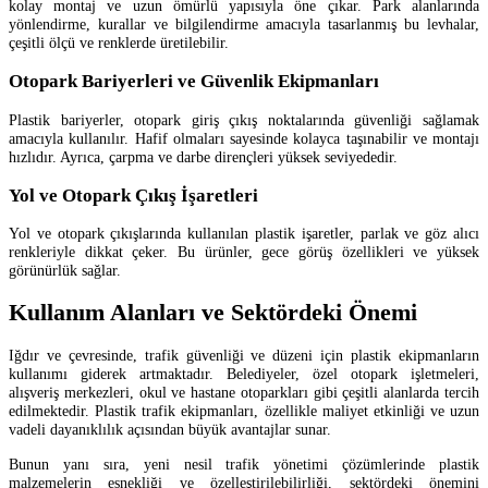
kolay montaj ve uzun ömürlü yapısıyla öne çıkar. Park alanlarında
yönlendirme, kurallar ve bilgilendirme amacıyla tasarlanmış bu levhalar,
çeşitli ölçü ve renklerde üretilebilir.
Otopark Bariyerleri ve Güvenlik Ekipmanları
Plastik bariyerler, otopark giriş çıkış noktalarında güvenliği sağlamak
amacıyla kullanılır. Hafif olmaları sayesinde kolayca taşınabilir ve montajı
hızlıdır. Ayrıca, çarpma ve darbe dirençleri yüksek seviyededir.
Yol ve Otopark Çıkış İşaretleri
Yol ve otopark çıkışlarında kullanılan plastik işaretler, parlak ve göz alıcı
renkleriyle dikkat çeker. Bu ürünler, gece görüş özellikleri ve yüksek
görünürlük sağlar.
Kullanım Alanları ve Sektördeki Önemi
Iğdır ve çevresinde, trafik güvenliği ve düzeni için plastik ekipmanların
kullanımı giderek artmaktadır. Belediyeler, özel otopark işletmeleri,
alışveriş merkezleri, okul ve hastane otoparkları gibi çeşitli alanlarda tercih
edilmektedir. Plastik trafik ekipmanları, özellikle maliyet etkinliği ve uzun
vadeli dayanıklılık açısından büyük avantajlar sunar.
Bunun yanı sıra, yeni nesil trafik yönetimi çözümlerinde plastik
malzemelerin esnekliği ve özelleştirilebilirliği, sektördeki önemini