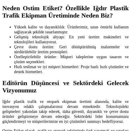
Neden Ostim Etiket? Özellikle Iğdır Plastik
Trafik Ekipman Üretiminde Neden Biz?
Yüksek kalite ve dayanıklılık: Ürünlerimiz, uzun ömürlü kullanım
sağlayacak şekilde tasarlanmıştır.
Gelişmiş teknolojik altyapı: En yeni üretim makineleri ve
teknolojileri kullanıyoruz.
Çevre dostu üretim: Geri dönüştürülmüş malzemeler ve
sürdürülebilir üretim prensipleri.
Özelleştirilebilir ürünler: Müşteri taleplerine uygun tasarım ve
çözüm seçenekleri.
Hızlı teslimat ve iyi müşteri hizmetleri: Proje bazlı hızlı çözümler ve
destek hizmetleri.
Editörün Düşüncesi ve Sektördeki Gelecek
Vizyonumuz
Iğdır plastik trafik ve otopark ekipman üretimi alanında, kalite ve
inovasyon odaklı çalışmalarımız devam etmektedir. Teknolojideki
gelişmeleri yakından takip ederek, daha güvenli, dayanıklı ve çevre dostu
ürünler geliştirmeye devam edeceğiz. Sektördeki lider konumumuzu
güçlendirmeyi ve müşterilerimize en iyi çözümleri sunmayı hedefliyoruz.
Ostim Etiket olarak, trafik ve otopark sektöründe fark yaratmak ve sınırları