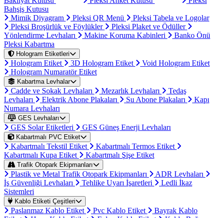
Bakliyat Kutusu
Pleksi Anket Kutusu
Pleksi
Bahşiş Kutusu
Mimik Diyagram
Pleksi QR Menü
Pleksi Tabela ve Logolar
Pleksi Broşürlük ve Föylükler
Pleksi Plaket ve Ödüller
Yönlendirme Levhaları
Makine Koruma Kabinleri
Banko Önü
Pleksi Kabartma
Hologram Etiketleri
Hologram Etiket
3D Hologram Etiket
Void Hologram Etiket
Hologram Numaratör Etiket
Kabartma Levhalar
Cadde ve Sokak Levhaları
Mezarlık Levhaları
Tedaş
Levhaları
Elektrik Abone Plakaları
Su Abone Plakaları
Kapı
Numara Levhaları
GES Levhaları
GES Solar Etiketleri
GES Güneş Enerji Levhaları
Kabartmalı PVC Etiket
Kabartmalı Tekstil Etiket
Kabartmalı Termos Etiket
Kabartmalı Kupa Etiket
Kabartmalı Şişe Etiket
Trafik Otopark Ekipmanları
Plastik ve Metal Trafik Otopark Ekipmanları
ADR Levhaları
İş Güvenliği Levhaları
Tehlike Uyarı İşaretleri
Ledli İkaz
Sistemleri
Kablo Etiketi Çeşitleri
Paslanmaz Kablo Etiket
Pvc Kablo Etiket
Bayrak Kablo