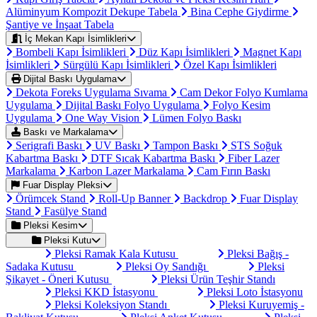
Alüminyum Kompozit Dekupe Tabela
Bina Cephe Giydirme
Şantiye ve İnşaat Tabela
İç Mekan Kapı İsimlikleri
Bombeli Kapı İsimlikleri
Düz Kapı İsimlikleri
Magnet Kapı
İsimlikleri
Sürgülü Kapı İsimlikleri
Özel Kapı İsimlikleri
Dijital Baskı Uygulama
Dekota Foreks Uygulama Sıvama
Cam Dekor Folyo Kumlama
Uygulama
Dijital Baskı Folyo Uygulama
Folyo Kesim
Uygulama
One Way Vision
Lümen Folyo Baskı
Baskı ve Markalama
Serigrafi Baskı
UV Baskı
Tampon Baskı
STS Soğuk
Kabartma Baskı
DTF Sıcak Kabartma Baskı
Fiber Lazer
Markalama
Karbon Lazer Markalama
Cam Fırın Baskı
Fuar Display Pleksi
Örümcek Stand
Roll-Up Banner
Backdrop
Fuar Display
Stand
Fasülye Stand
Pleksi Kesim
Pleksi Kutu
Pleksi Ramak Kala Kutusu
Pleksi Bağış -
Sadaka Kutusu
Pleksi Oy Sandığı
Pleksi
Şikayet - Öneri Kutusu
Pleksi Ürün Teşhir Standı
Pleksi KKD İstasyonu
Pleksi Loto İstasyonu
Pleksi Koleksiyon Standı
Pleksi Kuruyemiş -