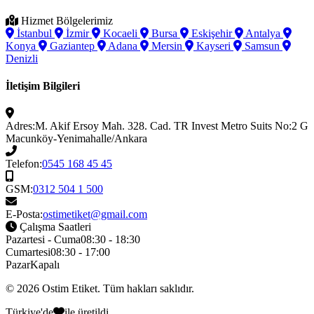
Hizmet Bölgelerimiz
İstanbul
İzmir
Kocaeli
Bursa
Eskişehir
Antalya
Konya
Gaziantep
Adana
Mersin
Kayseri
Samsun
Denizli
İletişim Bilgileri
Adres:
M. Akif Ersoy Mah. 328. Cad. TR Invest Metro Suits No:2 G
Macunköy-Yenimahalle/Ankara
Telefon:
0545 168 45 45
GSM:
0312 504 1 500
E-Posta:
ostimetiket@gmail.com
Çalışma Saatleri
Pazartesi - Cuma
08:30 - 18:30
Cumartesi
08:30 - 17:00
Pazar
Kapalı
© 2026
Ostim Etiket
. Tüm hakları saklıdır.
Türkiye'de
ile üretildi