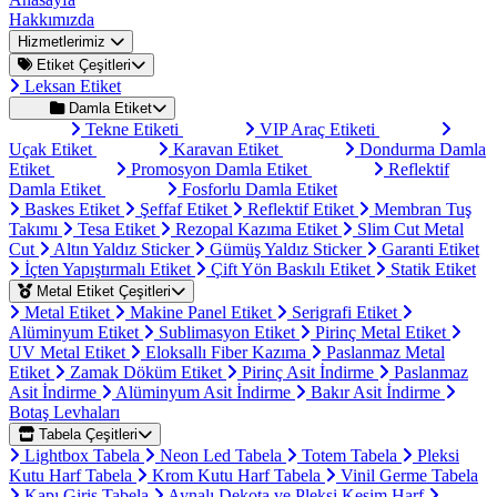
Hakkımızda
Hizmetlerimiz
Etiket Çeşitleri
Leksan Etiket
Damla Etiket
Tekne Etiketi
VIP Araç Etiketi
Uçak Etiket
Karavan Etiket
Dondurma Damla
Etiket
Promosyon Damla Etiket
Reflektif
Damla Etiket
Fosforlu Damla Etiket
Baskes Etiket
Şeffaf Etiket
Reflektif Etiket
Membran Tuş
Takımı
Tesa Etiket
Rezopal Kazıma Etiket
Slim Cut Metal
Cut
Altın Yaldız Sticker
Gümüş Yaldız Sticker
Garanti Etiket
İçten Yapıştırmalı Etiket
Çift Yön Baskılı Etiket
Statik Etiket
Metal Etiket Çeşitleri
Metal Etiket
Makine Panel Etiket
Serigrafi Etiket
Alüminyum Etiket
Sublimasyon Etiket
Pirinç Metal Etiket
UV Metal Etiket
Eloksallı Fiber Kazıma
Paslanmaz Metal
Etiket
Zamak Döküm Etiket
Pirinç Asit İndirme
Paslanmaz
Asit İndirme
Alüminyum Asit İndirme
Bakır Asit İndirme
Botaş Levhaları
Tabela Çeşitleri
Lightbox Tabela
Neon Led Tabela
Totem Tabela
Pleksi
Kutu Harf Tabela
Krom Kutu Harf Tabela
Vinil Germe Tabela
Kapı Giriş Tabela
Aynalı Dekota ve Pleksi Kesim Harf