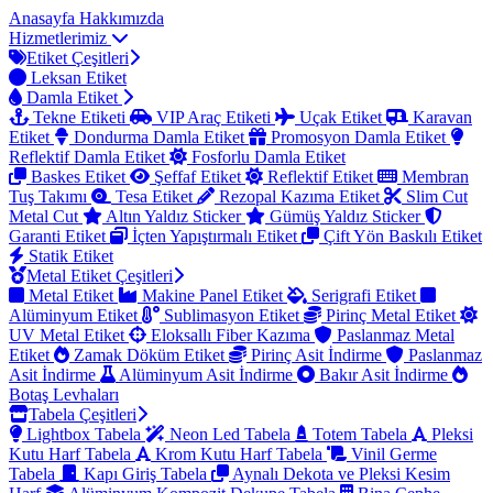
Anasayfa
Hakkımızda
Hizmetlerimiz
Etiket Çeşitleri
Leksan Etiket
Damla Etiket
Tekne Etiketi
VIP Araç Etiketi
Uçak Etiket
Karavan
Etiket
Dondurma Damla Etiket
Promosyon Damla Etiket
Reflektif Damla Etiket
Fosforlu Damla Etiket
Baskes Etiket
Şeffaf Etiket
Reflektif Etiket
Membran
Tuş Takımı
Tesa Etiket
Rezopal Kazıma Etiket
Slim Cut
Metal Cut
Altın Yaldız Sticker
Gümüş Yaldız Sticker
Garanti Etiket
İçten Yapıştırmalı Etiket
Çift Yön Baskılı Etiket
Statik Etiket
Metal Etiket Çeşitleri
Metal Etiket
Makine Panel Etiket
Serigrafi Etiket
Alüminyum Etiket
Sublimasyon Etiket
Pirinç Metal Etiket
UV Metal Etiket
Eloksallı Fiber Kazıma
Paslanmaz Metal
Etiket
Zamak Döküm Etiket
Pirinç Asit İndirme
Paslanmaz
Asit İndirme
Alüminyum Asit İndirme
Bakır Asit İndirme
Botaş Levhaları
Tabela Çeşitleri
Lightbox Tabela
Neon Led Tabela
Totem Tabela
Pleksi
Kutu Harf Tabela
Krom Kutu Harf Tabela
Vinil Germe
Tabela
Kapı Giriş Tabela
Aynalı Dekota ve Pleksi Kesim