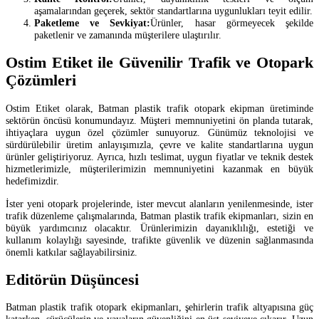
aşamalarından geçerek, sektör standartlarına uygunlukları teyit edilir.
Paketleme ve Sevkiyat:
Ürünler, hasar görmeyecek şekilde
paketlenir ve zamanında müşterilere ulaştırılır.
Ostim Etiket ile Güvenilir Trafik ve Otopark
Çözümleri
Ostim Etiket olarak, Batman plastik trafik otopark ekipman üretiminde
sektörün öncüsü konumundayız. Müşteri memnuniyetini ön planda tutarak,
ihtiyaçlara uygun özel çözümler sunuyoruz. Günümüz teknolojisi ve
sürdürülebilir üretim anlayışımızla, çevre ve kalite standartlarına uygun
ürünler geliştiriyoruz. Ayrıca, hızlı teslimat, uygun fiyatlar ve teknik destek
hizmetlerimizle, müşterilerimizin memnuniyetini kazanmak en büyük
hedefimizdir.
İster yeni otopark projelerinde, ister mevcut alanların yenilenmesinde, ister
trafik düzenleme çalışmalarında, Batman plastik trafik ekipmanları, sizin en
büyük yardımcınız olacaktır. Ürünlerimizin dayanıklılığı, estetiği ve
kullanım kolaylığı sayesinde, trafikte güvenlik ve düzenin sağlanmasında
önemli katkılar sağlayabilirsiniz.
Editörün Düşüncesi
Batman plastik trafik otopark ekipmanları, şehirlerin trafik altyapısına güç