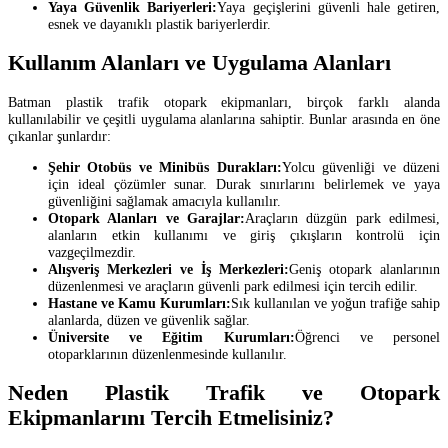
Yaya Güvenlik Bariyerleri:
Yaya geçişlerini güvenli hale getiren,
esnek ve dayanıklı plastik bariyerlerdir.
Kullanım Alanları ve Uygulama Alanları
Batman plastik trafik otopark ekipmanları, birçok farklı alanda
kullanılabilir ve çeşitli uygulama alanlarına sahiptir. Bunlar arasında en öne
çıkanlar şunlardır:
Şehir Otobüs ve Minibüs Durakları:
Yolcu güvenliği ve düzeni
için ideal çözümler sunar. Durak sınırlarını belirlemek ve yaya
güvenliğini sağlamak amacıyla kullanılır.
Otopark Alanları ve Garajlar:
Araçların düzgün park edilmesi,
alanların etkin kullanımı ve giriş çıkışların kontrolü için
vazgeçilmezdir.
Alışveriş Merkezleri ve İş Merkezleri:
Geniş otopark alanlarının
düzenlenmesi ve araçların güvenli park edilmesi için tercih edilir.
Hastane ve Kamu Kurumları:
Sık kullanılan ve yoğun trafiğe sahip
alanlarda, düzen ve güvenlik sağlar.
Üniversite ve Eğitim Kurumları:
Öğrenci ve personel
otoparklarının düzenlenmesinde kullanılır.
Neden Plastik Trafik ve Otopark
Ekipmanlarını Tercih Etmelisiniz?