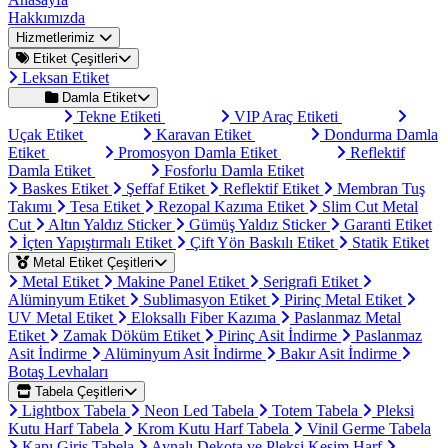
Hakkımızda
Hizmetlerimiz
Etiket Çeşitleri
Leksan Etiket
Damla Etiket
Tekne Etiketi
VIP Araç Etiketi
Uçak Etiket
Karavan Etiket
Dondurma Damla
Etiket
Promosyon Damla Etiket
Reflektif
Damla Etiket
Fosforlu Damla Etiket
Baskes Etiket
Şeffaf Etiket
Reflektif Etiket
Membran Tuş
Takımı
Tesa Etiket
Rezopal Kazıma Etiket
Slim Cut Metal
Cut
Altın Yaldız Sticker
Gümüş Yaldız Sticker
Garanti Etiket
İçten Yapıştırmalı Etiket
Çift Yön Baskılı Etiket
Statik Etiket
Metal Etiket Çeşitleri
Metal Etiket
Makine Panel Etiket
Serigrafi Etiket
Alüminyum Etiket
Sublimasyon Etiket
Pirinç Metal Etiket
UV Metal Etiket
Eloksallı Fiber Kazıma
Paslanmaz Metal
Etiket
Zamak Döküm Etiket
Pirinç Asit İndirme
Paslanmaz
Asit İndirme
Alüminyum Asit İndirme
Bakır Asit İndirme
Botaş Levhaları
Tabela Çeşitleri
Lightbox Tabela
Neon Led Tabela
Totem Tabela
Pleksi
Kutu Harf Tabela
Krom Kutu Harf Tabela
Vinil Germe Tabela
Kapı Giriş Tabela
Aynalı Dekota ve Pleksi Kesim Harf