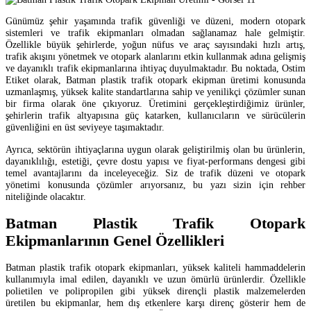
Günümüz şehir yaşamında trafik güvenliği ve düzeni, modern otopark
sistemleri ve trafik ekipmanları olmadan sağlanamaz hale gelmiştir.
Özellikle büyük şehirlerde, yoğun nüfus ve araç sayısındaki hızlı artış,
trafik akışını yönetmek ve otopark alanlarını etkin kullanmak adına gelişmiş
ve dayanıklı trafik ekipmanlarına ihtiyaç duyulmaktadır. Bu noktada, Ostim
Etiket olarak, Batman plastik trafik otopark ekipman üretimi konusunda
uzmanlaşmış, yüksek kalite standartlarına sahip ve yenilikçi çözümler sunan
bir firma olarak öne çıkıyoruz. Üretimini gerçekleştirdiğimiz ürünler,
şehirlerin trafik altyapısına güç katarken, kullanıcıların ve sürücülerin
güvenliğini en üst seviyeye taşımaktadır.
Ayrıca, sektörün ihtiyaçlarına uygun olarak geliştirilmiş olan bu ürünlerin,
dayanıklılığı, estetiği, çevre dostu yapısı ve fiyat-performans dengesi gibi
temel avantajlarını da inceleyeceğiz. Siz de trafik düzeni ve otopark
yönetimi konusunda çözümler arıyorsanız, bu yazı sizin için rehber
niteliğinde olacaktır.
Batman Plastik Trafik Otopark
Ekipmanlarının Genel Özellikleri
Batman plastik trafik otopark ekipmanları, yüksek kaliteli hammaddelerin
kullanımıyla imal edilen, dayanıklı ve uzun ömürlü ürünlerdir. Özellikle
polietilen ve polipropilen gibi yüksek dirençli plastik malzemelerden
üretilen bu ekipmanlar, hem dış etkenlere karşı direnç gösterir hem de