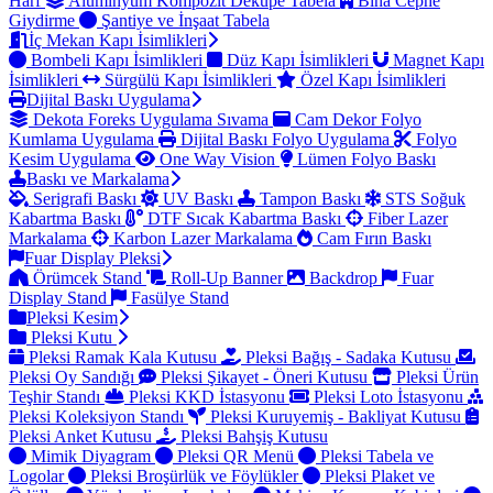
Harf
Alüminyum Kompozit Dekupe Tabela
Bina Cephe
Giydirme
Şantiye ve İnşaat Tabela
İç Mekan Kapı İsimlikleri
Bombeli Kapı İsimlikleri
Düz Kapı İsimlikleri
Magnet Kapı
İsimlikleri
Sürgülü Kapı İsimlikleri
Özel Kapı İsimlikleri
Dijital Baskı Uygulama
Dekota Foreks Uygulama Sıvama
Cam Dekor Folyo
Kumlama Uygulama
Dijital Baskı Folyo Uygulama
Folyo
Kesim Uygulama
One Way Vision
Lümen Folyo Baskı
Baskı ve Markalama
Serigrafi Baskı
UV Baskı
Tampon Baskı
STS Soğuk
Kabartma Baskı
DTF Sıcak Kabartma Baskı
Fiber Lazer
Markalama
Karbon Lazer Markalama
Cam Fırın Baskı
Fuar Display Pleksi
Örümcek Stand
Roll-Up Banner
Backdrop
Fuar
Display Stand
Fasülye Stand
Pleksi Kesim
Pleksi Kutu
Pleksi Ramak Kala Kutusu
Pleksi Bağış - Sadaka Kutusu
Pleksi Oy Sandığı
Pleksi Şikayet - Öneri Kutusu
Pleksi Ürün
Teşhir Standı
Pleksi KKD İstasyonu
Pleksi Loto İstasyonu
Pleksi Koleksiyon Standı
Pleksi Kuruyemiş - Bakliyat Kutusu
Pleksi Anket Kutusu
Pleksi Bahşiş Kutusu
Mimik Diyagram
Pleksi QR Menü
Pleksi Tabela ve
Logolar
Pleksi Broşürlük ve Föylükler
Pleksi Plaket ve