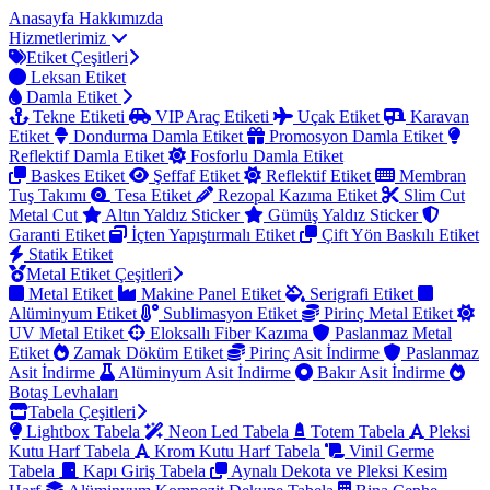
Anasayfa
Hakkımızda
Hizmetlerimiz
Etiket Çeşitleri
Leksan Etiket
Damla Etiket
Tekne Etiketi
VIP Araç Etiketi
Uçak Etiket
Karavan
Etiket
Dondurma Damla Etiket
Promosyon Damla Etiket
Reflektif Damla Etiket
Fosforlu Damla Etiket
Baskes Etiket
Şeffaf Etiket
Reflektif Etiket
Membran
Tuş Takımı
Tesa Etiket
Rezopal Kazıma Etiket
Slim Cut
Metal Cut
Altın Yaldız Sticker
Gümüş Yaldız Sticker
Garanti Etiket
İçten Yapıştırmalı Etiket
Çift Yön Baskılı Etiket
Statik Etiket
Metal Etiket Çeşitleri
Metal Etiket
Makine Panel Etiket
Serigrafi Etiket
Alüminyum Etiket
Sublimasyon Etiket
Pirinç Metal Etiket
UV Metal Etiket
Eloksallı Fiber Kazıma
Paslanmaz Metal
Etiket
Zamak Döküm Etiket
Pirinç Asit İndirme
Paslanmaz
Asit İndirme
Alüminyum Asit İndirme
Bakır Asit İndirme
Botaş Levhaları
Tabela Çeşitleri
Lightbox Tabela
Neon Led Tabela
Totem Tabela
Pleksi
Kutu Harf Tabela
Krom Kutu Harf Tabela
Vinil Germe
Tabela
Kapı Giriş Tabela
Aynalı Dekota ve Pleksi Kesim