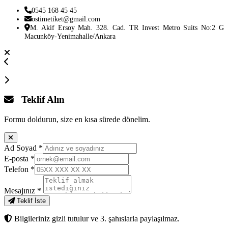
0545 168 45 45
ostimetiket@gmail.com
M. Akif Ersoy Mah. 328. Cad. TR Invest Metro Suits No:2 G
Macunköy-Yenimahalle/Ankara
Teklif Alın
Formu doldurun, size en kısa sürede dönelim.
Ad Soyad
*
E-posta
*
Telefon
*
Mesajınız
*
Teklif İste
Bilgileriniz gizli tutulur ve 3. şahıslarla paylaşılmaz.