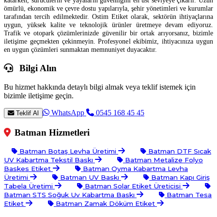
katarken, sürücülerin ve yayaların güvenliğini en üst seviyeye çıkarır. Uzun
ömürlü, ekonomik ve çevre dostu yapılarıyla, şehir yönetimleri ve kurumlar
tarafından tercih edilmektedir. Ostim Etiket olarak, sektörün ihtiyaçlarına
uygun, yüksek kalite ve teknolojik ürünler üretmeye devam ediyoruz.
Trafik ve otopark çözümlerinizde güvenilir bir ortak arıyorsanız, bizimle
iletişime geçmekten çekinmeyin. Profesyonel ekibimiz, ihtiyacınıza uygun
en uygun çözümleri sunmaktan memnuniyet duyacaktır.
Bilgi Alın
Bu hizmet hakkında detaylı bilgi almak veya teklif istemek için
bizimle iletişime geçin.
WhatsApp
0545 168 45 45
Teklif Al
Batman Hizmetleri
Batman Botaş Levha Üretimi
Batman DTF Sıcak
UV Kabartma Tekstil Baskı
Batman Metalize Folyo
Baskes Etiket
Batman Oyma Kabartma Levha
Üretimi
Batman UV Baskı
Batman Kapı Giriş
Tabela Üretimi
Batman Solar Etiket Üreticisi
Batman STS Soğuk Uv Kabartma Baskı
Batman Tesa
Etiket
Batman Zamak Döküm Etiket