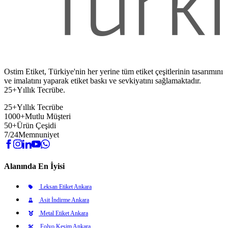
Ostim Etiket, Türkiye'nin her yerine tüm etiket çeşitlerinin tasarımını
ve imalatını yaparak etiket baskı ve sevkiyatını sağlamaktadır.
25+Yıllık Tecrübe.
25+
Yıllık Tecrübe
1000+
Mutlu Müşteri
50+
Ürün Çeşidi
7/24
Memnuniyet
Alanında En İyisi
Leksan Etiket Ankara
Asit İndirme Ankara
Metal Etiket Ankara
Folyo Kesim Ankara