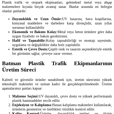
Plastik trafik ve otopark ekipmanları, geleneksel metal veya ahşap
malzemelere kıyasla birçok avantaj sunar. Bunlar arasında en belirgin
olanlar şunlardır:
Dayanıklılık ve Uzun Ömür:
UV hasarına, hava koşullarına,
kimyasal maddelere ve darbelere karşı dirençlidir, uzun yıllar
sorunsuz kullanılabilir.
Ekonomik ve Bakımı Kolay:
Metal veya beton ürünlere göre daha
uygun fiyatlıdır ve bakım gerektirmez.
Hafif ve Taşınabilir:
Kolay taşınabilirliği ve montajı sayesinde,
uygulama ve değişiklikler daha hızlı yapılabilir.
Estetik ve Çevre Dostu:
Çeşitli renk ve tasarım seçenekleriyle estetik
bir görünüm sağlar, çevreye zarar vermez.
Batman Plastik Trafik Ekipmanlarının
Üretim Süreci
Kaliteli ve güvenilir ürünler sunabilmek için, üretim sürecimiz yüksek
teknolojili makineler ve uzman kadro ile gerçekleştirilmektedir. Üretim
aşamalarımız şunları kapsar:
Malzeme Seçimi:
UV dayanıklı, çevre dostu ve yüksek performanslı
plastik hammaddeler tercih edilir.
Enjeksiyon ve Kalıplama:
Hassas kalıplama makineleri kullanılarak,
ürünlerin geometrisi ve özellikleri titizlikle kontrol edilir.
Kalite Kontrol:
Ürünler, dayanıklılık testleri ve ölçüm