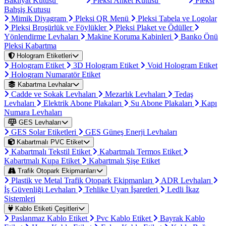
Bakliyat Kutusu
Pleksi Anket Kutusu
Pleksi
Bahşiş Kutusu
Mimik Diyagram
Pleksi QR Menü
Pleksi Tabela ve Logolar
Pleksi Broşürlük ve Föylükler
Pleksi Plaket ve Ödüller
Yönlendirme Levhaları
Makine Koruma Kabinleri
Banko Önü
Pleksi Kabartma
Hologram Etiketleri
Hologram Etiket
3D Hologram Etiket
Void Hologram Etiket
Hologram Numaratör Etiket
Kabartma Levhalar
Cadde ve Sokak Levhaları
Mezarlık Levhaları
Tedaş
Levhaları
Elektrik Abone Plakaları
Su Abone Plakaları
Kapı
Numara Levhaları
GES Levhaları
GES Solar Etiketleri
GES Güneş Enerji Levhaları
Kabartmalı PVC Etiket
Kabartmalı Tekstil Etiket
Kabartmalı Termos Etiket
Kabartmalı Kupa Etiket
Kabartmalı Şişe Etiket
Trafik Otopark Ekipmanları
Plastik ve Metal Trafik Otopark Ekipmanları
ADR Levhaları
İş Güvenliği Levhaları
Tehlike Uyarı İşaretleri
Ledli İkaz
Sistemleri
Kablo Etiketi Çeşitleri
Paslanmaz Kablo Etiket
Pvc Kablo Etiket
Bayrak Kablo