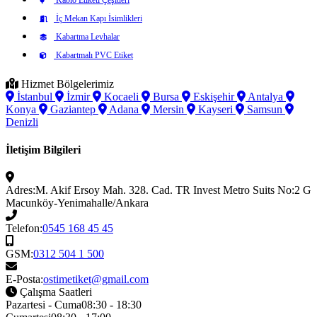
İç Mekan Kapı İsimlikleri
Kabartma Levhalar
Kabartmalı PVC Etiket
Hizmet Bölgelerimiz
İstanbul
İzmir
Kocaeli
Bursa
Eskişehir
Antalya
Konya
Gaziantep
Adana
Mersin
Kayseri
Samsun
Denizli
İletişim Bilgileri
Adres:
M. Akif Ersoy Mah. 328. Cad. TR Invest Metro Suits No:2 G
Macunköy-Yenimahalle/Ankara
Telefon:
0545 168 45 45
GSM:
0312 504 1 500
E-Posta:
ostimetiket@gmail.com
Çalışma Saatleri
Pazartesi - Cuma
08:30 - 18:30