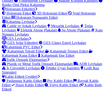
Ödüller
Yönlendirme Levhaları
Makine Koruma Kabinleri
Banko Önü Pleksi Kabartma
Hologram Etiketleri
Hologram Etiket
3D Hologram Etiket
Void Hologram
Etiket
Hologram Numaratör Etiket
Kabartma Levhalar
Cadde ve Sokak Levhaları
Mezarlık Levhaları
Tedaş
Levhaları
Elektrik Abone Plakaları
Su Abone Plakaları
Kapı
Numara Levhaları
GES Levhaları
GES Solar Etiketleri
GES Güneş Enerji Levhaları
Kabartmalı PVC Etiket
Kabartmalı Tekstil Etiket
Kabartmalı Termos Etiket
Kabartmalı Kupa Etiket
Kabartmalı Şişe Etiket
Trafik Otopark Ekipmanları
Plastik ve Metal Trafik Otopark Ekipmanları
ADR Levhaları
İş Güvenliği Levhaları
Tehlike Uyarı İşaretleri
Ledli İkaz
Sistemleri
Kablo Etiketi Çeşitleri
Paslanmaz Kablo Etiket
Pvc Kablo Etiket
Bayrak Kablo
Etiket
Hazır Kablo Etiket
Folyo Kablo Etiket
Kablo Bağı
Etiketi