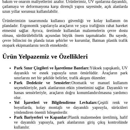
bakım ve onarım maliyetlerini azaltır. Ürünlerimiz, UV ışınlarına dayanıklı,
çatlamaya ve deformasyona karşı dirençli yapısı sayesinde, açık alanlarda
uzun yıllar sorunsuz kullanılabilir.
Ürünlerimizin tasarımında kullanıcı güvenliği ve kolay kullanım ön
plandadır. Ergonomik yapılarıyla araçların ve yaya trafiğinin rahat hareket
etmesini sağlar. Ayrıca, üretimde kullanılan malzemelerin çevre dostu
olması, sürdürülebilirlik açısından büyük önem taşımaktadır. Bu sayede,
çevre bilincini ön planda tutan şehirler ve kurumlar, Batman plastik trafik
otopark ekipmanlarını tercih etmektedir.
Ürün Yelpazemiz ve Özellikleri
Park Sınır Çizgileri ve İşaretleme Bantları:
Yüksek yapışkanlı, UV
dayanıklı ve esnek yapısıyla uzun ömürlüdür. Araçların park
sınırlarını net bir şekilde belirler, trafik akışını düzenler.
Park Dedektör ve Sensörler:
Otomatik ve manuel kullanım
seçenekleriyle, park alanlarının etkin yönetimini sağlar. Dayanıklı ve
hassas sensörleriyle, araçların doğru konumlandırılmasına yardımcı
olur.
Yol İşaretleri ve Bilgilendirme Levhaları:
Çeşitli renk ve
boyutlarda, kolay montajlı ve dayanıklı yapısıyla, sürücüleri
yönlendiren önemli bileşenlerdir.
Park Bariyerleri ve Kapanlar:
Plastik malzemeden üretilmiş, hafif
ve dayanıklı yapısıyla, park alanlarının giriş çıkış kontrolünde
kullanılır.