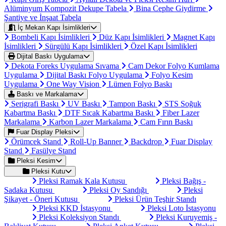
Alüminyum Kompozit Dekupe Tabela
Bina Cephe Giydirme
Şantiye ve İnşaat Tabela
İç Mekan Kapı İsimlikleri
Bombeli Kapı İsimlikleri
Düz Kapı İsimlikleri
Magnet Kapı
İsimlikleri
Sürgülü Kapı İsimlikleri
Özel Kapı İsimlikleri
Dijital Baskı Uygulama
Dekota Foreks Uygulama Sıvama
Cam Dekor Folyo Kumlama
Uygulama
Dijital Baskı Folyo Uygulama
Folyo Kesim
Uygulama
One Way Vision
Lümen Folyo Baskı
Baskı ve Markalama
Serigrafi Baskı
UV Baskı
Tampon Baskı
STS Soğuk
Kabartma Baskı
DTF Sıcak Kabartma Baskı
Fiber Lazer
Markalama
Karbon Lazer Markalama
Cam Fırın Baskı
Fuar Display Pleksi
Örümcek Stand
Roll-Up Banner
Backdrop
Fuar Display
Stand
Fasülye Stand
Pleksi Kesim
Pleksi Kutu
Pleksi Ramak Kala Kutusu
Pleksi Bağış -
Sadaka Kutusu
Pleksi Oy Sandığı
Pleksi
Şikayet - Öneri Kutusu
Pleksi Ürün Teşhir Standı
Pleksi KKD İstasyonu
Pleksi Loto İstasyonu
Pleksi Koleksiyon Standı
Pleksi Kuruyemiş -