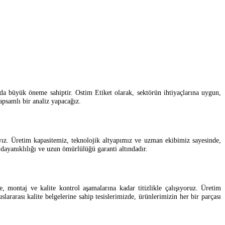
da büyük öneme sahiptir. Ostim Etiket olarak, sektörün ihtiyaçlarına uygun,
apsamlı bir analiz yapacağız.
yız. Üretim kapasitemiz, teknolojik altyapımız ve uzman ekibimiz sayesinde,
dayanıklılığı ve uzun ömürlülüğü garanti altındadır.
 montaj ve kalite kontrol aşamalarına kadar titizlikle çalışıyoruz. Üretim
lararası kalite belgelerine sahip tesislerimizde, ürünlerimizin her bir parçası