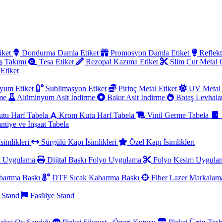
iket
Dondurma Damla Etiket
Promosyon Damla Etiket
Reflekt
ş Takımı
Tesa Etiket
Rezopal Kazıma Etiket
Slim Cut Metal
 Etiket
yum Etiket
Sublimasyon Etiket
Pirinç Metal Etiket
UV Metal 
rme
Alüminyum Asit İndirme
Bakır Asit İndirme
Botaş Levhala
utu Harf Tabela
Krom Kutu Harf Tabela
Vinil Germe Tabela
ntiye ve İnşaat Tabela
simlikleri
Sürgülü Kapı İsimlikleri
Özel Kapı İsimlikleri
a Uygulama
Dijital Baskı Folyo Uygulama
Folyo Kesim Uygul
artma Baskı
DTF Sıcak Kabartma Baskı
Fiber Lazer Markala
 Stand
Fasülye Stand