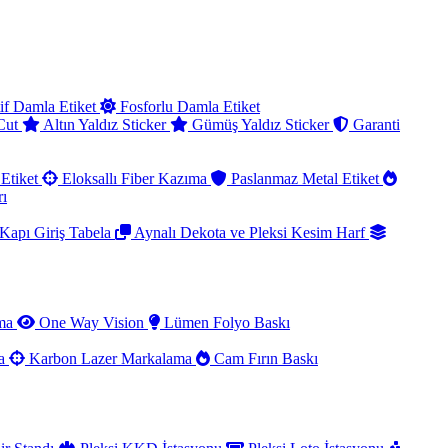
if Damla Etiket
Fosforlu Damla Etiket
 Cut
Altın Yaldız Sticker
Gümüş Yaldız Sticker
Garanti
Etiket
Eloksallı Fiber Kazıma
Paslanmaz Metal Etiket
rı
Kapı Giriş Tabela
Aynalı Dekota ve Pleksi Kesim Harf
ama
One Way Vision
Lümen Folyo Baskı
ma
Karbon Lazer Markalama
Cam Fırın Baskı