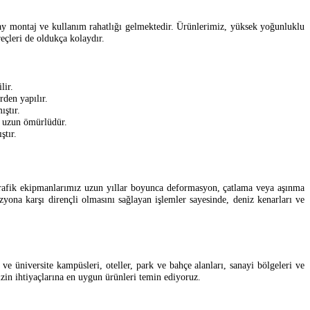
olay montaj ve kullanım rahatlığı gelmektedir. Ürünlerimiz, yüksek yoğunluklu
eçleri de oldukça kolaydır.
lir.
rden yapılır.
ıştır.
, uzun ömürlüdür.
ştır.
, trafik ekipmanlarımız uzun yıllar boyunca deformasyon, çatlama veya aşınma
ona karşı dirençli olmasını sağlayan işlemler sayesinde, deniz kenarları ve
 ve üniversite kampüsleri, oteller, park ve bahçe alanları, sanayi bölgeleri ve
zin ihtiyaçlarına en uygun ürünleri temin ediyoruz.