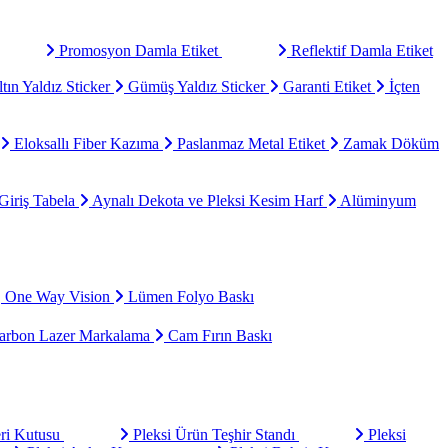
Promosyon Damla Etiket
Reflektif Damla Etiket
tın Yaldız Sticker
Gümüş Yaldız Sticker
Garanti Etiket
İçten
Eloksallı Fiber Kazıma
Paslanmaz Metal Etiket
Zamak Döküm
Giriş Tabela
Aynalı Dekota ve Pleksi Kesim Harf
Alüminyum
One Way Vision
Lümen Folyo Baskı
rbon Lazer Markalama
Cam Fırın Baskı
eri Kutusu
Pleksi Ürün Teşhir Standı
Pleksi