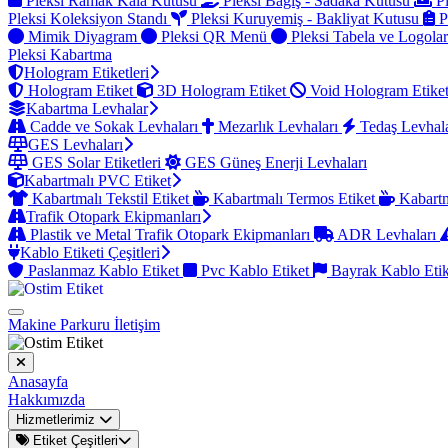
Pleksi Ramak Kala Kutusu
Pleksi Bağış - Sadaka Kutusu
Pl
Pleksi Koleksiyon Standı
Pleksi Kuruyemiş - Bakliyat Kutusu
P
Mimik Diyagram
Pleksi QR Menü
Pleksi Tabela ve Logola
Pleksi Kabartma
Hologram Etiketleri
Hologram Etiket
3D Hologram Etiket
Void Hologram Etike
Kabartma Levhalar
Cadde ve Sokak Levhaları
Mezarlık Levhaları
Tedaş Levhal
GES Levhaları
GES Solar Etiketleri
GES Güneş Enerji Levhaları
Kabartmalı PVC Etiket
Kabartmalı Tekstil Etiket
Kabartmalı Termos Etiket
Kabartm
Trafik Otopark Ekipmanları
Plastik ve Metal Trafik Otopark Ekipmanları
ADR Levhaları
Kablo Etiketi Çeşitleri
Paslanmaz Kablo Etiket
Pvc Kablo Etiket
Bayrak Kablo Eti
Makine Parkuru
İletişim
Anasayfa
Hakkımızda
Hizmetlerimiz
Etiket Çeşitleri