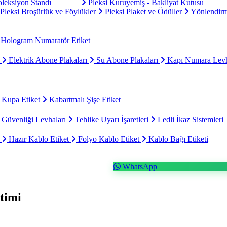
oleksiyon Standı
Pleksi Kuruyemiş - Bakliyat Kutusu
Pleksi Broşürlük ve Föylükler
Pleksi Plaket ve Ödüller
Yönlendirm
Hologram Numaratör Etiket
ı
Elektrik Abone Plakaları
Su Abone Plakaları
Kapı Numara Levh
 Kupa Etiket
Kabartmalı Şişe Etiket
 Güvenliği Levhaları
Tehlike Uyarı İşaretleri
Ledli İkaz Sistemleri
t
Hazır Kablo Etiket
Folyo Kablo Etiket
Kablo Bağı Etiketi
WhatsApp
timi