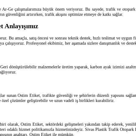
e Ar-Ge çalışmalarımıza büyük önem veriyoruz. Bu sayede, trafik ve otopark 
rın güvenliğini artırırken, trafik akışını optimize etmeye de katkı sağlar.
t Anlayışımız
uz. Bu amaçla, satış öncesi ve sonrası teknik destek, hızlı teslimat ve uygun fi
a çalışıyoruz. Profesyonel ekibimiz, her aşamada sizlere danışmanlık ve destek
 Geri dönüştürülebilir malzemelerle üretim yaparak, karbon ayak izimizi azaltm
ağlıyoruz.
jlar sunan Ostim Etiket, trafikte güvenliği ve şehirlerin düzenli yapısını sağl
 özel çözümler geliştirebilir ve uzun vadeli iş birlikleri kurabiliriz.
iri olarak, Ostim Etiket, sektördeki gelişmeleri yakından takip ederek, yenili
üşteri odaklı hizmet politikamızla hizmetinizdeyiz. Sivas Plastik Trafik Oto
yapısının anahtarı, Ostim Etiket ile mümkün.