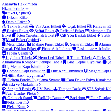
Anasayfa
Hakkımızda
Hizmetlerimiz
Etiket Çeşitleri
Leksan Etiket
Damla Etiket
Tekne Etiketi
VIP Araç Etiketi
Uçak Etiket
Karavan Et
Baskes Etiket
Şeffaf Etiket
Reflektif Etiket
Membran Tu
Etiket
İçten Yapıştırmalı Etiket
Çift Yön Baskılı Etiket
Statik
Metal Etiket Çeşitleri
Metal Etiket
Makine Panel Etiket
Serigrafi Etiket
Alümin
Zamak Döküm Etiket
Pirinç Asit İndirme
Paslanmaz Asit İndi
Tabela Çeşitleri
Lightbox Tabela
Neon Led Tabela
Totem Tabela
Pleksi K
Alüminyum Kompozit Dekupe Tabela
Bina Cephe Giydirme
Şa
İç Mekan Kapı İsimlikleri
Bombeli Kapı İsimlikleri
Düz Kapı İsimlikleri
Magnet Kapı İ
Dijital Baskı Uygulama
Dekota Foreks Uygulama Sıvama
Cam Dekor Folyo Kumlam
Baskı ve Markalama
Serigrafi Baskı
UV Baskı
Tampon Baskı
STS Soğuk Kab
Fuar Display Pleksi
Örümcek Stand
Roll-Up Banner
Backdrop
Fuar Display
Pleksi Kesim
Pleksi Kutu