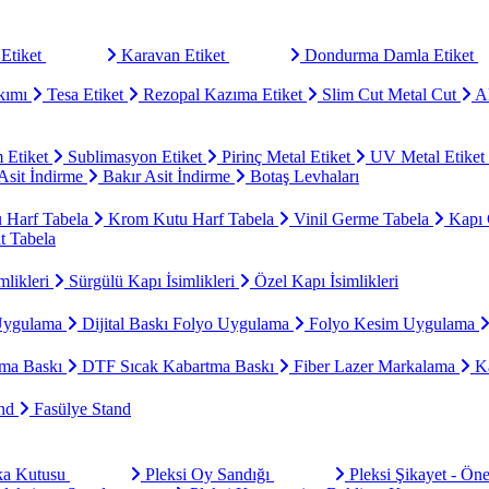
Etiket
Karavan Etiket
Dondurma Damla Etiket
kımı
Tesa Etiket
Rezopal Kazıma Etiket
Slim Cut Metal Cut
Al
 Etiket
Sublimasyon Etiket
Pirinç Metal Etiket
UV Metal Etiket
sit İndirme
Bakır Asit İndirme
Botaş Levhaları
u Harf Tabela
Krom Kutu Harf Tabela
Vinil Germe Tabela
Kapı 
t Tabela
mlikleri
Sürgülü Kapı İsimlikleri
Özel Kapı İsimlikleri
Uygulama
Dijital Baskı Folyo Uygulama
Folyo Kesim Uygulama
ma Baskı
DTF Sıcak Kabartma Baskı
Fiber Lazer Markalama
Ka
and
Fasülye Stand
aka Kutusu
Pleksi Oy Sandığı
Pleksi Şikayet - Ön