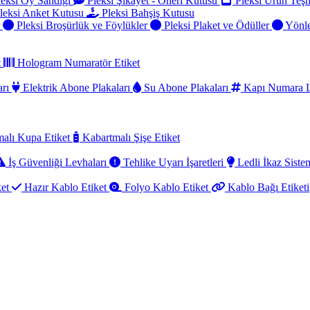
eksi Oy Sandığı
Pleksi Şikayet - Öneri Kutusu
Pleksi Ürün Teşh
leksi Anket Kutusu
Pleksi Bahşiş Kutusu
r
Pleksi Broşürlük ve Föylükler
Pleksi Plaket ve Ödüller
Yönle
t
Hologram Numaratör Etiket
arı
Elektrik Abone Plakaları
Su Abone Plakaları
Kapı Numara L
alı Kupa Etiket
Kabartmalı Şişe Etiket
İş Güvenliği Levhaları
Tehlike Uyarı İşaretleri
Ledli İkaz Sistem
ket
Hazır Kablo Etiket
Folyo Kablo Etiket
Kablo Bağı Etiketi