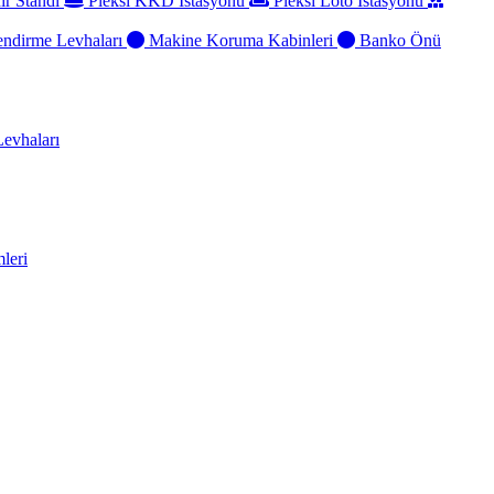
ir Standı
Pleksi KKD İstasyonu
Pleksi Loto İstasyonu
ndirme Levhaları
Makine Koruma Kabinleri
Banko Önü
evhaları
leri