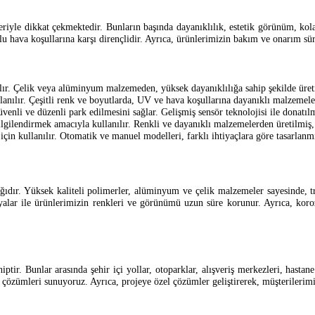
ikleriyle dikkat çekmektedir. Bunların başında dayanıklılık, estetik görünüm, k
 hava koşullarına karşı dirençlidir. Ayrıca, ürünlerimizin bakım ve onarım sür
ılır. Çelik veya alüminyum malzemeden, yüksek dayanıklılığa sahip şekilde üreti
lanılır. Çeşitli renk ve boyutlarda, UV ve hava koşullarına dayanıklı malzemele
venli ve düzenli park edilmesini sağlar. Gelişmiş sensör teknolojisi ile donatılm
ilgilendirmek amacıyla kullanılır. Renkli ve dayanıklı malzemelerden üretilmiş
 için kullanılır. Otomatik ve manuel modelleri, farklı ihtiyaçlara göre tasarlanmı
lığıdır. Yüksek kaliteli polimerler, alüminyum ve çelik malzemeler sayesinde
alar ile ürünlerimizin renkleri ve görünümü uzun süre korunur. Ayrıca, korozy
ptir. Bunlar arasında şehir içi yollar, otoparklar, alışveriş merkezleri, hastane
 çözümleri sunuyoruz. Ayrıca, projeye özel çözümler geliştirerek, müşterilerimi