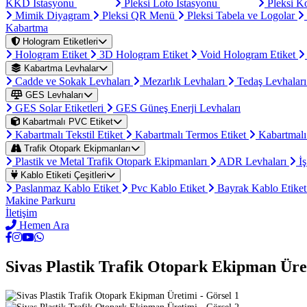
KKD İstasyonu
Pleksi Loto İstasyonu
Pleksi K
Mimik Diyagram
Pleksi QR Menü
Pleksi Tabela ve Logolar
Kabartma
Hologram Etiketleri
Hologram Etiket
3D Hologram Etiket
Void Hologram Etiket
Kabartma Levhalar
Cadde ve Sokak Levhaları
Mezarlık Levhaları
Tedaş Levhalar
GES Levhaları
GES Solar Etiketleri
GES Güneş Enerji Levhaları
Kabartmalı PVC Etiket
Kabartmalı Tekstil Etiket
Kabartmalı Termos Etiket
Kabartmalı
Trafik Otopark Ekipmanları
Plastik ve Metal Trafik Otopark Ekipmanları
ADR Levhaları
İş
Kablo Etiketi Çeşitleri
Paslanmaz Kablo Etiket
Pvc Kablo Etiket
Bayrak Kablo Etike
Makine Parkuru
İletişim
Hemen Ara
Sivas Plastik Trafik Otopark Ekipman Üre