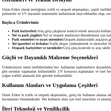
Ostim Etiket olarak ürettiğimiz trafik ve otopark ekipmanları, çeşitli özell
polimerler ve UV dayanıklı malzemeler kullanılarak imal edilmekte olup, zorlu
Başlıca Ürünlerimiz
Park bariyerleri:
Araç giriş çıkışlarını kontrol etmek amacıyla kullan
Yol ve park çizgileri:
Yol ve otopark alanlarının düzenlenmesi için kul
Park sensörleri ve uyarı sistemleri:
Otopark alanlarındaki araçların gü
Yol işaretleri ve levhalar:
Trafik akışını yönlendirmek ve sürücüleri b
Otopark bariyerleri ve turnikeler:
Giriş çıkış kontrolü ve araç takibi
Güçlü ve Dayanıklı Malzeme Seçenekleri
Ürünlerimizin temel özelliklerinden biri, kullanılan malzemelerin dayanıklı
gibi sorunlar yaşamadan kullanılabilir. UV koruyucu kaplamalar ve özel boy
yoğun trafikli alanlarda bile güvenle kullanılabilir.
Kullanım Alanları ve Uygulama Çeşitleri
Ostim Etiket’in trafik ve otopark ekipmanları, geniş bir kullanım alanına sahi
havaalanları bulunmaktadır. Her kullanım alanı için özel tasarımlar ve montaj
İleri Teknoloji ve Yenilikçilik