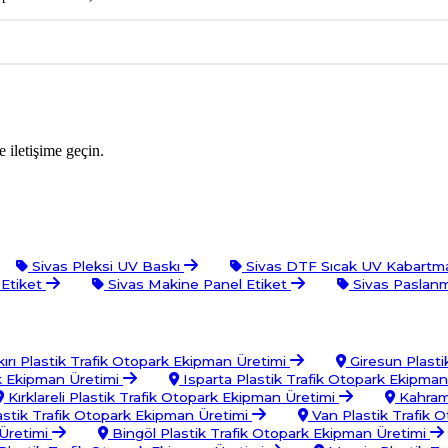
 iletişime geçin.
Sivas Pleksi UV Baskı
Sivas DTF Sıcak UV Kabartma
 Etiket
Sivas Makine Panel Etiket
Sivas Paslanm
ırı Plastik Trafik Otopark Ekipman Üretimi
Giresun Plasti
rk Ekipman Üretimi
Isparta Plastik Trafik Otopark Ekipma
Kırklareli Plastik Trafik Otopark Ekipman Üretimi
Kahrama
astik Trafik Otopark Ekipman Üretimi
Van Plastik Trafik 
 Üretimi
Bingöl Plastik Trafik Otopark Ekipman Üretimi