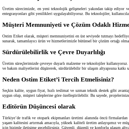
Üretim sürecimizde, en yeni teknolojik gelişmeleri yakından takip ediyor v
entegrasyonları gibi yenilikleri uygulayabiliyoruz. Bu teknolojiler, kullanıcıla
Müşteri Memnuniyeti ve Çözüm Odaklı Hizme
Ostim Etiket olarak, müşteri memnuniyetini en üst seviyede tutmayı hedefliyor
sunarak, tamamlayıcı ürün ve hizmetlerimizle bütünsel bir çözüm ortağı olmay
Sürdürülebilirlik ve Çevre Duyarlılığı
Üretim süreçlerimizde çevreye duyarlı malzeme ve teknolojiler kullanıyoruz.
ve bakım maliyetlerini düşürerek, sürdürülebilir bir ulaşım altyapısına katkı s
Neden Ostim Etiket’i Tercih Etmelisiniz?
Seçkin kalite, uygun fiyat, hızlı teslimat ve uzman teknik destek gibi avanta
uygun olup, müşteri taleplerine göre özelleştirilebilir. Bu sayede, projelerinize
Editörün Düşüncesi olarak
Türkiye’de trafik ve otopark ekipmanları üretimi alanında öncü firmalardan b
yaşam kalitesini artırmak amacıyla, yüksek kaliteli üretim anlayışımız ve m
için bizimle iletişime geçebilirsiniz. Güvenli, düzenli ve konforlu ulaşım alt