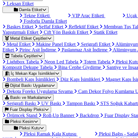
Leksan Etiket
Damla Etiket
Tekne Etiketi
VIP Araç Etiketi
Uçak 
Fosforlu Damla Etiket
Baskes Etiket
Şeffaf Etiket
Reflektif Etiket
Membran Tuş Ta
Yapıştırmalı Etiket
Çift Yön Baskılı Etiket
Statik Etiket
Metal Etiket Çeşitleri
Metal Etiket
Makine Panel Etiket
Serigrafi Etiket
Alüminyum
Etiket
Pirinç Asit İndirme
Paslanmaz Asit İndirme
Alüminyum A
Tabela Çeşitleri
Lightbox Tabela
Neon Led Tabela
Totem Tabela
Pleksi Kut
Kompozit Dekupe Tabela
Bina Cephe Giydirme
Şantiye ve İnşaa
İç Mekan Kapı İsimlikleri
Bombeli Kapı İsimlikleri
Düz Kapı İsimlikleri
Magnet Kapı İsi
Dijital Baskı Uygulama
Dekota Foreks Uygulama Sıvama
Cam Dekor Folyo Kumlama 
Baskı ve Markalama
Serigrafi Baskı
UV Baskı
Tampon Baskı
STS Soğuk Kabart
Fuar Display Pleksi
Örümcek Stand
Roll-Up Banner
Backdrop
Fuar Display St
Pleksi Kesim
Pleksi Kutu
Pleksi Ramak Kala Kutusu
Pleksi Bağış - Sad