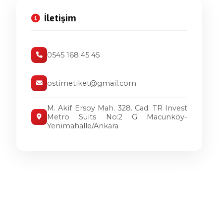
İletişim
0545 168 45 45
ostimetiket@gmail.com
M. Akif Ersoy Mah. 328. Cad. TR Invest
Metro Suits No:2 G Macunköy-
Yenimahalle/Ankara