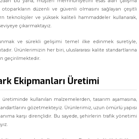
umuzdan bu yana, müşteri memnuniyetini esas alan çalışma
an, otoparkların düzenli ve güvenli olmasını sağlayan çeşitli
rn teknolojiler ve yüksek kaliteli hammaddeler kullanarak,
 seviyeye çıkarmaktayız.
unmak ve sürekli gelişimi temel ilke edinmek suretiyle,
dır. Ürünlerimizin her biri, uluslararası kalite standartlarına
en geçirilmektedir.
park Ekipmanları Üretimi
ın üretiminde kullanılan malzemelerden, tasarım aşamasına,
andartlarını gözetmekteyiz. Ürünlerimiz, uzun ömürlü yapısı
lanıma karşı dirençlidir. Bu sayede, şehirlerin trafik yönetimi
yız.