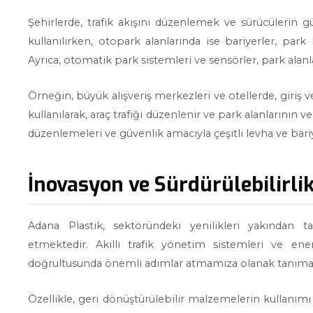
Şehirlerde, trafik akışını düzenlemek ve sürücülerin gü
kullanılırken, otopark alanlarında ise bariyerler, park
Ayrıca, otomatik park sistemleri ve sensörler, park alanlar
Örneğin, büyük alışveriş merkezleri ve otellerde, giriş v
kullanılarak, araç trafiği düzenlenir ve park alanlarının v
düzenlemeleri ve güvenlik amacıyla çeşitli levha ve ba
İnovasyon ve Sürdürülebilirli
Adana Plastik, sektöründeki yenilikleri yakından t
etmektedir. Akıllı trafik yönetim sistemleri ve ener
doğrultusunda önemli adımlar atmamıza olanak tanımak
Özellikle, geri dönüştürülebilir malzemelerin kullanımı 