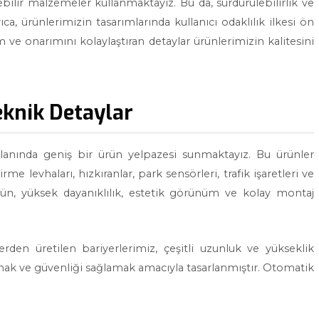
bilir malzemeler kullanmaktayız. Bu da, sürdürülebilirlik ve
ca, ürünlerimizin tasarımlarında kullanıcı odaklılık ilkesi ön
ım ve onarımını kolaylaştıran detaylar ürünlerimizin kalitesini
eknik Detaylar
alanında geniş bir ürün yelpazesi sunmaktayız. Bu ürünler
rme levhaları, hızkıranlar, park sensörleri, trafik işaretleri ve
ürün, yüksek dayanıklılık, estetik görünüm ve kolay montaj
en üretilen bariyerlerimiz, çeşitli uzunluk ve yükseklik
 almak ve güvenliği sağlamak amacıyla tasarlanmıştır. Otomatik