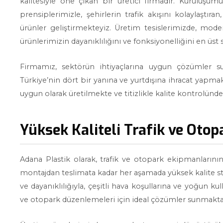
kalitesiyle öne çıkan bir üretici firmadır. Kuruluş
prensiplerimizle, şehirlerin trafik akışını kolaylaştır
ürünler geliştirmekteyiz. Üretim tesislerimizde, mode
ürünlerimizin dayanıklılığını ve fonksiyonelliğini en üst
Firmamız, sektörün ihtiyaçlarına uygun çözümler s
Türkiye’nin dört bir yanına ve yurtdışına ihracat yapmakta
uygun olarak üretilmekte ve titizlikle kalite kontrolünd
Yüksek Kaliteli Trafik ve Oto
Adana Plastik olarak, trafik ve otopark ekipmanların
montajdan teslimata kadar her aşamada yüksek kalite st
ve dayanıklılığıyla, çeşitli hava koşullarına ve yoğun kul
ve otopark düzenlemeleri için ideal çözümler sunmakta