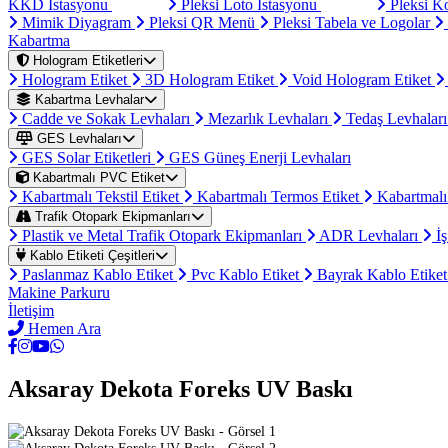
KKD İstasyonu
Pleksi Loto İstasyonu
Pleksi K
Mimik Diyagram
Pleksi QR Menü
Pleksi Tabela ve Logolar
Kabartma
Hologram Etiketleri
Hologram Etiket
3D Hologram Etiket
Void Hologram Etiket
Kabartma Levhalar
Cadde ve Sokak Levhaları
Mezarlık Levhaları
Tedaş Levhalar
GES Levhaları
GES Solar Etiketleri
GES Güneş Enerji Levhaları
Kabartmalı PVC Etiket
Kabartmalı Tekstil Etiket
Kabartmalı Termos Etiket
Kabartmalı
Trafik Otopark Ekipmanları
Plastik ve Metal Trafik Otopark Ekipmanları
ADR Levhaları
İş
Kablo Etiketi Çeşitleri
Paslanmaz Kablo Etiket
Pvc Kablo Etiket
Bayrak Kablo Etike
Makine Parkuru
İletişim
Hemen Ara
Aksaray Dekota Foreks UV Baskı