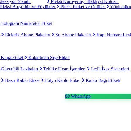
oleksiyon Standı
Pleksi Kuruyemiş - Bakliyat Kutusu
Pleksi Broşürlük ve Föylükler
Pleksi Plaket ve Ödüller
Yönlendirm
Hologram Numaratör Etiket
ı
Elektrik Abone Plakaları
Su Abone Plakaları
Kapı Numara Levh
 Kupa Etiket
Kabartmalı Şişe Etiket
 Güvenliği Levhaları
Tehlike Uyarı İşaretleri
Ledli İkaz Sistemleri
t
Hazır Kablo Etiket
Folyo Kablo Etiket
Kablo Bağı Etiketi
WhatsApp