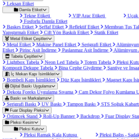
Leksan Etiket
Damla Etiket
Tekne Etiketi
VIP Araç Etiketi
Uçak 
Fosforlu Damla Etiket
Baskes Etiket
Şeffaf Etiket
Reflektif Etiket
Membran Tuş Ta
Yapıştırmalı Etiket
Çift Yön Baskılı Etiket
Statik Etiket
Metal Etiket Çeşitleri
Metal Etiket
Makine Panel Etiket
Serigrafi Etiket
Alüminyum
Etiket
Pirinç Asit İndirme
Paslanmaz Asit İndirme
Alüminyum A
Tabela Çeşitleri
Lightbox Tabela
Neon Led Tabela
Totem Tabela
Pleksi Kut
Kompozit Dekupe Tabela
Bina Cephe Giydirme
Şantiye ve İnşaa
İç Mekan Kapı İsimlikleri
Bombeli Kapı İsimlikleri
Düz Kapı İsimlikleri
Magnet Kapı İsi
Dijital Baskı Uygulama
Dekota Foreks Uygulama Sıvama
Cam Dekor Folyo Kumlama 
Baskı ve Markalama
Serigrafi Baskı
UV Baskı
Tampon Baskı
STS Soğuk Kabart
Fuar Display Pleksi
Örümcek Stand
Roll-Up Banner
Backdrop
Fuar Display St
Pleksi Kesim
Pleksi Kutu
Pleksi Ramak Kala Kutusu
Pleksi Bağış - Sad