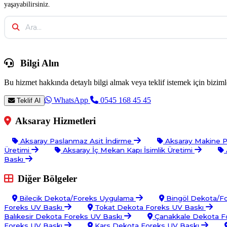
yaşayabilirsiniz.
Bilgi Alın
Bu hizmet hakkında detaylı bilgi almak veya teklif istemek için bizimle
WhatsApp
0545 168 45 45
Teklif Al
Aksaray Hizmetleri
Aksaray Paslanmaz Asit İndirme
Aksaray Makine P
Üretimi
Aksaray İç Mekan Kapı İsimlik Üretimi
Baskı
Diğer Bölgeler
Bilecik Dekota/Foreks Uygulama
Bingöl Dekota/F
Foreks UV Baskı
Tokat Dekota Foreks UV Baskı
Balıkesir Dekota Foreks UV Baskı
Çanakkale Dekota F
Foreks UV Baskı
Kars Dekota Foreks UV Baskı