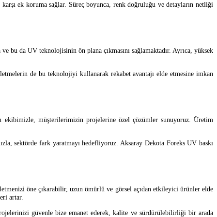
 karşı ek koruma sağlar. Süreç boyunca, renk doğruluğu ve detayların netliği
a ve bu da UV teknolojisinin ön plana çıkmasını sağlamaktadır. Ayrıca, yüksek
şletmelerin de bu teknolojiyi kullanarak rekabet avantajı elde etmesine imkan
 ekibimizle, müşterilerimizin projelerine özel çözümler sunuyoruz. Üretim
ımızla, sektörde fark yaratmayı hedefliyoruz. Aksaray Dekota Foreks UV baskı
tmenizi öne çıkarabilir, uzun ömürlü ve görsel açıdan etkileyici ürünler elde
ri artar.
jelerinizi güvenle bize emanet ederek, kalite ve sürdürülebilirliği bir arada