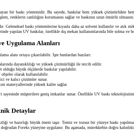
ağlayan bir baskı yöntemidir. Bu sayede, baskılar hem yüksek çözünürlükte 
lem, renklerin canlılığını korumasını sağlar ve baskının uzun ömürlü olmasını 
ır. Geleneksel baskı yöntemlerine kıyasla daha az solvent kullanılır ve atık mik
zerinde yapılan UV baskılar, özellikle dış mekan kullanımlarında bile solma ve 
ve Uygulama Alanları
a alanı ortaya çıkarılabilir. İşte bunlardan bazıları:
arında dayanıklılığı ve yüksek çözünürlüğü ile tercih edilir.
et olduğu büyük ölçülerde baskılar yapılabilir.
objeler olarak kullanılabilir.
ici ve kalıcı çözümler sunar.
ım materyallerinde yüksek kalite sağlar.
ri sayesinde müşterilere geniş imkanlar sunar. Özellikle UV baskı teknolojisinin
nik Detaylar
i ve hazırlığı büyük önem taşır. Temiz ve tozsuz bir yüzeye baskı yapılması, 
m doğrudan Foreks yüzeyine uygulanır. Bu aşamada, mürekkebin doğru kalınlıkta v