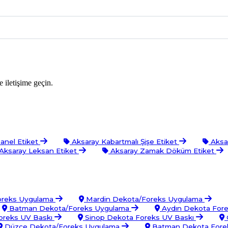
 iletişime geçin.
anel Etiket
Aksaray Kabartmalı Şişe Etiket
Aksar
Aksaray Leksan Etiket
Aksaray Zamak Döküm Etiket
oreks Uygulama
Mardin Dekota/Foreks Uygulama
Batman Dekota/Foreks Uygulama
Aydın Dekota For
oreks UV Baskı
Sinop Dekota Foreks UV Baskı
Düzce Dekota/Foreks Uygulama
Batman Dekota Fore