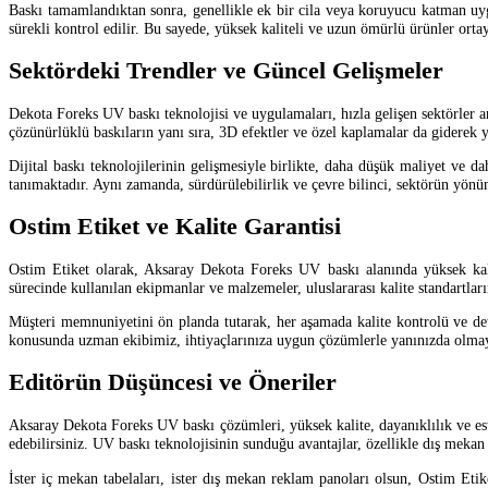
Baskı tamamlandıktan sonra, genellikle ek bir cila veya koruyucu katman uyg
sürekli kontrol edilir. Bu sayede, yüksek kaliteli ve uzun ömürlü ürünler ortay
Sektördeki Trendler ve Güncel Gelişmeler
Dekota Foreks UV baskı teknolojisi ve uygulamaları, hızla gelişen sektörler 
çözünürlüklü baskıların yanı sıra, 3D efektler ve özel kaplamalar da giderek 
Dijital baskı teknolojilerinin gelişmesiyle birlikte, daha düşük maliyet ve 
tanımaktadır. Aynı zamanda, sürdürülebilirlik ve çevre bilinci, sektörün yönü
Ostim Etiket ve Kalite Garantisi
Ostim Etiket olarak, Aksaray Dekota Foreks UV baskı alanında yüksek kali
sürecinde kullanılan ekipmanlar ve malzemeler, uluslararası kalite standartlar
Müşteri memnuniyetini ön planda tutarak, her aşamada kalite kontrolü ve det
konusunda uzman ekibimiz, ihtiyaçlarınıza uygun çözümlerle yanınızda olma
Editörün Düşüncesi ve Öneriler
Aksaray Dekota Foreks UV baskı çözümleri, yüksek kalite, dayanıklılık ve est
edebilirsiniz. UV baskı teknolojisinin sunduğu avantajlar, özellikle dış meka
İster iç mekan tabelaları, ister dış mekan reklam panoları olsun, Ostim Etik