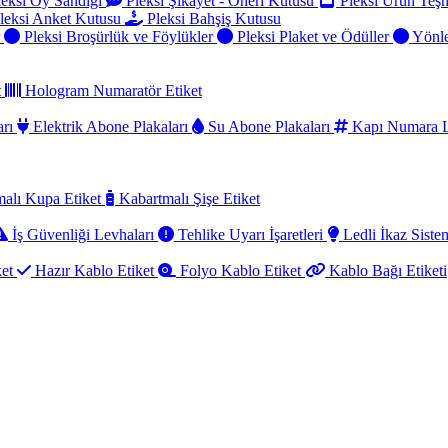
eksi Oy Sandığı
Pleksi Şikayet - Öneri Kutusu
Pleksi Ürün Teşh
leksi Anket Kutusu
Pleksi Bahşiş Kutusu
r
Pleksi Broşürlük ve Föylükler
Pleksi Plaket ve Ödüller
Yönle
t
Hologram Numaratör Etiket
arı
Elektrik Abone Plakaları
Su Abone Plakaları
Kapı Numara L
alı Kupa Etiket
Kabartmalı Şişe Etiket
İş Güvenliği Levhaları
Tehlike Uyarı İşaretleri
Ledli İkaz Sistem
ket
Hazır Kablo Etiket
Folyo Kablo Etiket
Kablo Bağı Etiketi