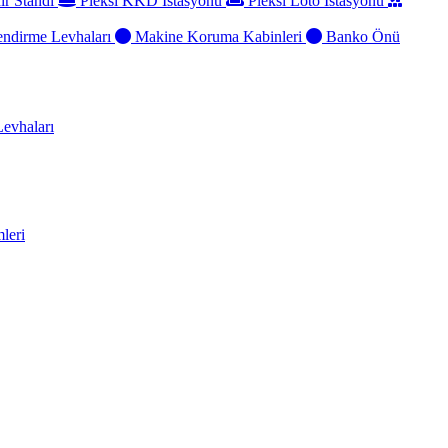
ir Standı
Pleksi KKD İstasyonu
Pleksi Loto İstasyonu
ndirme Levhaları
Makine Koruma Kabinleri
Banko Önü
evhaları
leri