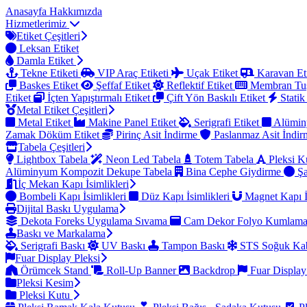
Anasayfa
Hakkımızda
Hizmetlerimiz
Etiket Çeşitleri
Leksan Etiket
Damla Etiket
Tekne Etiketi
VIP Araç Etiketi
Uçak Etiket
Karavan Et
Baskes Etiket
Şeffaf Etiket
Reflektif Etiket
Membran Tu
Etiket
İçten Yapıştırmalı Etiket
Çift Yön Baskılı Etiket
Statik
Metal Etiket Çeşitleri
Metal Etiket
Makine Panel Etiket
Serigrafi Etiket
Alümin
Zamak Döküm Etiket
Pirinç Asit İndirme
Paslanmaz Asit İndi
Tabela Çeşitleri
Lightbox Tabela
Neon Led Tabela
Totem Tabela
Pleksi K
Alüminyum Kompozit Dekupe Tabela
Bina Cephe Giydirme
Şa
İç Mekan Kapı İsimlikleri
Bombeli Kapı İsimlikleri
Düz Kapı İsimlikleri
Magnet Kapı İ
Dijital Baskı Uygulama
Dekota Foreks Uygulama Sıvama
Cam Dekor Folyo Kumlam
Baskı ve Markalama
Serigrafi Baskı
UV Baskı
Tampon Baskı
STS Soğuk Kab
Fuar Display Pleksi
Örümcek Stand
Roll-Up Banner
Backdrop
Fuar Display
Pleksi Kesim
Pleksi Kutu