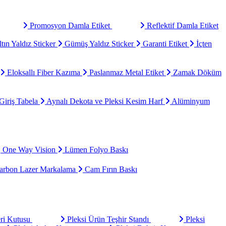
Promosyon Damla Etiket
Reflektif Damla Etiket
tın Yaldız Sticker
Gümüş Yaldız Sticker
Garanti Etiket
İçten
Eloksallı Fiber Kazıma
Paslanmaz Metal Etiket
Zamak Döküm
Giriş Tabela
Aynalı Dekota ve Pleksi Kesim Harf
Alüminyum
One Way Vision
Lümen Folyo Baskı
rbon Lazer Markalama
Cam Fırın Baskı
eri Kutusu
Pleksi Ürün Teşhir Standı
Pleksi