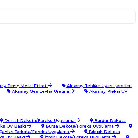
ay Pirinç Metal Etiket
Aksaray Tehlike Uyarı İşaretleri
Aksaray Ges Levha Üretimi
Aksaray Pleksi UV
Denizli Dekota/Foreks Uygulama
Burdur Dekota
eks UV Baskı
Bursa Dekota/Foreks Uygulama
Çankırı Dekota/Foreks Uygulama
Bilecik Dekota
ks UV Baskı
İzmir Dekota/Foreks Uygulama