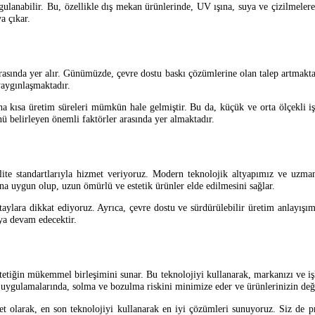
ulanabilir. Bu, özellikle dış mekan ürünlerinde, UV ışına, suya ve çizilmelere
a çıkar.
arasında yer alır. Günümüzde, çevre dostu baskı çözümlerine olan talep artmakt
yaygınlaşmaktadır.
daha kısa üretim süreleri mümkün hale gelmiştir. Bu da, küçük ve orta ölçekli i
nü belirleyen önemli faktörler arasında yer almaktadır.
te standartlarıyla hizmet veriyoruz. Modern teknolojik altyapımız ve uzman
ına uygun olup, uzun ömürlü ve estetik ürünler elde edilmesini sağlar.
aylara dikkat ediyoruz. Ayrıca, çevre dostu ve sürdürülebilir üretim anlayış
ya devam edecektir.
etiğin mükemmel birleşimini sunar. Bu teknolojiyi kullanarak, markanızı ve işle
n uygulamalarında, solma ve bozulma riskini minimize eder ve ürünlerinizin değe
et olarak, en son teknolojiyi kullanarak en iyi çözümleri sunuyoruz. Siz de pro