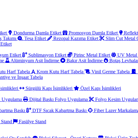
iket
Dondurma Damla Etiket
Promosyon Damla Etiket
Reflekt
ş Takımı
Tesa Etiket
Rezopal Kazıma Etiket
Slim Cut Metal
 Etiket
yum Etiket
Sublimasyon Etiket
Pirinç Metal Etiket
UV Metal 
rme
Alüminyum Asit İndirme
Bakır Asit İndirme
Botaş Levhala
utu Harf Tabela
Krom Kutu Harf Tabela
Vinil Germe Tabela
ntiye ve İnşaat Tabela
simlikleri
Sürgülü Kapı İsimlikleri
Özel Kapı İsimlikleri
a Uygulama
Dijital Baskı Folyo Uygulama
Folyo Kesim Uygul
artma Baskı
DTF Sıcak Kabartma Baskı
Fiber Lazer Markala
 Stand
Fasülye Stand