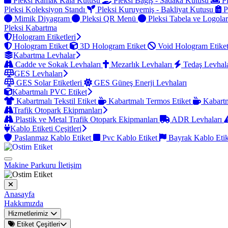
Pleksi Ramak Kala Kutusu
Pleksi Bağış - Sadaka Kutusu
Pl
Pleksi Koleksiyon Standı
Pleksi Kuruyemiş - Bakliyat Kutusu
P
Mimik Diyagram
Pleksi QR Menü
Pleksi Tabela ve Logola
Pleksi Kabartma
Hologram Etiketleri
Hologram Etiket
3D Hologram Etiket
Void Hologram Etike
Kabartma Levhalar
Cadde ve Sokak Levhaları
Mezarlık Levhaları
Tedaş Levhal
GES Levhaları
GES Solar Etiketleri
GES Güneş Enerji Levhaları
Kabartmalı PVC Etiket
Kabartmalı Tekstil Etiket
Kabartmalı Termos Etiket
Kabartm
Trafik Otopark Ekipmanları
Plastik ve Metal Trafik Otopark Ekipmanları
ADR Levhaları
Kablo Etiketi Çeşitleri
Paslanmaz Kablo Etiket
Pvc Kablo Etiket
Bayrak Kablo Eti
Makine Parkuru
İletişim
Anasayfa
Hakkımızda
Hizmetlerimiz
Etiket Çeşitleri