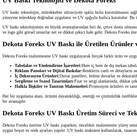
UV Baskı Teknolojisi ve Dekota Foreks
UV baskı teknolojisi, mürekkebin ultraviyole ışıkla hızla kurutulmasını s
yüzeyine mürekkep doğrudan uygulanır ve UV ışığıyla hızlıca kurutulur. Bu iş
UV baskı teknolojisinin en büyük avantajlarından biri de, çevre dostu olmasıd
ve logo gibi görsel unsurlar net ve dikkat çekici hale gelir. Dekota Foreks ü
Dekota Foreks UV Baskı ile Üretilen Ürünler 
Dekota Foreks malzemesine UV baskı uygulayarak birçok farklı ürün ve uygulam
Tabelalar ve Yönlendirme İşaretleri:
Hem iç hem de dış mekan tabelal
Reklam Panoları ve Dijital Baskılar:
Renklerin canlı ve detayların n
İç Dekorasyon Ürünleri:
Duvar panelleri, bölme duvarlar ve dekoratif 
Sergileme ve Stand Tasarımları:
Fuar ve sergi alanlarında, dikkat çek
Halkla İlişkiler ve Tanıtım Malzemeleri:
Promosyon ürünleri ve tanıt
Her bir uygulama alanı, ürünün dayanıklılığı, estetiği ve çözünürlük özellikle
bir avantajdır.
Dekota Foreks UV Baskı Üretim Süreci ve Tek
Dekota Foreks üzerine UV baskı yaparken, öncelikle malzemenin yüzey temizliğ
uygun boyut ve renk ayarları yapılır. UV baskı makinesi kullanılarak, tasarı