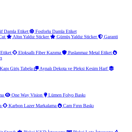
if Damla Etiket
Fosforlu Damla Etiket
 Cut
Altın Yaldız Sticker
Gümüş Yaldız Sticker
Garanti
Etiket
Eloksallı Fiber Kazıma
Paslanmaz Metal Etiket
rı
Kapı Giriş Tabela
Aynalı Dekota ve Pleksi Kesim Harf
ama
One Way Vision
Lümen Folyo Baskı
ma
Karbon Lazer Markalama
Cam Fırın Baskı