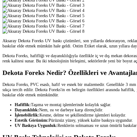
Aksaray Dekota Foreks UV baskı çözümleri, son yıllarda dekorasyon, reklam 
baskılar elde etmek mümkün hale geldi. Ostim Etiket olarak, uzun yıllara d
Dekota Foreks, hafifliği ve dayanıklılığıyla özellikle iç ve dış mekan dekora
renk kalitesi sunar. Bu iki teknolojinin birleşimi, sektörlerde yeni bir boyut
Dekota Foreks Nedir? Özellikleri ve Avantajla
Dekota Foreks, PVC esaslı, hafif ve esnek bir malzemedir. Genellikle 3 mm 
sıkça tercih edilir. Dekota Foreks'in en belirgin özellikleri arasında hafifl
baskılar elde etmek mümkündür.
Hafiflik:
Taşıma ve montaj işlemlerinde kolaylık sağlar.
Dayanıklılık:
Nem, ısı ve darbeye karşı dirençlidir.
İşlenebilirlik:
Kesme, delme ve şekillendirme işlemleri kolaydır.
Estetik Görünüm:
Pürüzsüz yüzey, yüksek kalite baskıya uygundur.
UV Baskıya Uygunluk:
Renklerin solmaması ve uzun ömürlü baskılar 