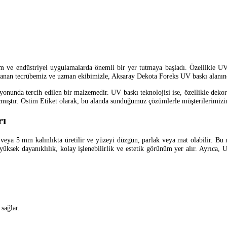
ve endüstriyel uygulamalarda önemli bir yer tutmaya başladı. Özellikle UV b
ayanan tecrübemiz ve uzman ekibimizle, Aksaray Dekota Foreks UV baskı alanınd
syonunda tercih edilen bir malzemedir. UV baskı teknolojisi ise, özellikle dekor
 açmıştır. Ostim Etiket olarak, bu alanda sunduğumuz çözümlerle müşterilerimizin
rı
veya 5 mm kalınlıkta üretilir ve yüzeyi düzgün, parlak veya mat olabilir. Bu 
ik, yüksek dayanıklılık, kolay işlenebilirlik ve estetik görünüm yer alır. Ayrı
sağlar.