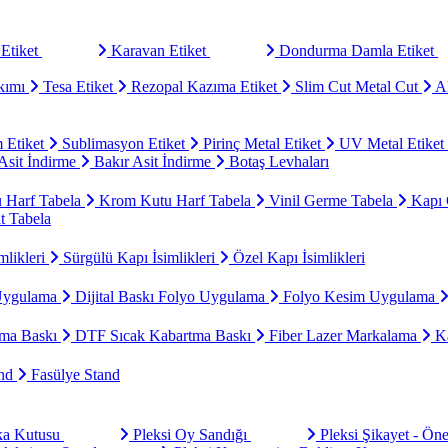
Etiket
Karavan Etiket
Dondurma Damla Etiket
kımı
Tesa Etiket
Rezopal Kazıma Etiket
Slim Cut Metal Cut
Al
 Etiket
Sublimasyon Etiket
Pirinç Metal Etiket
UV Metal Etiket
sit İndirme
Bakır Asit İndirme
Botaş Levhaları
u Harf Tabela
Krom Kutu Harf Tabela
Vinil Germe Tabela
Kapı 
t Tabela
mlikleri
Sürgülü Kapı İsimlikleri
Özel Kapı İsimlikleri
Uygulama
Dijital Baskı Folyo Uygulama
Folyo Kesim Uygulama
ma Baskı
DTF Sıcak Kabartma Baskı
Fiber Lazer Markalama
Ka
and
Fasülye Stand
aka Kutusu
Pleksi Oy Sandığı
Pleksi Şikayet - Ön