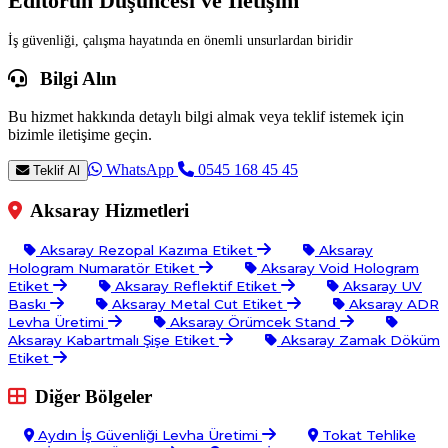
Editörün Düşüncesi ve İletişim
İş güvenliği, çalışma hayatında en önemli unsurlardan biridir
Bilgi Alın
Bu hizmet hakkında detaylı bilgi almak veya teklif istemek için
bizimle iletişime geçin.
WhatsApp
0545 168 45 45
Teklif Al
Aksaray Hizmetleri
Aksaray Rezopal Kazıma Etiket
Aksaray
Hologram Numaratör Etiket
Aksaray Void Hologram
Etiket
Aksaray Reflektif Etiket
Aksaray UV
Baskı
Aksaray Metal Cut Etiket
Aksaray ADR
Levha Üretimi
Aksaray Örümcek Stand
Aksaray Kabartmalı Şişe Etiket
Aksaray Zamak Döküm
Etiket
Diğer Bölgeler
Aydın İş Güvenliği Levha Üretimi
Tokat Tehlike