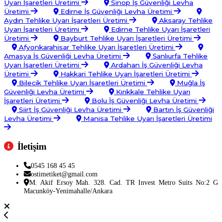
Uyarı İşaretleri Üretimi
Sinop İş Güvenliği Levha
Üretimi
Edirne İş Güvenliği Levha Üretimi
Aydın Tehlike Uyarı İşaretleri Üretimi
Aksaray Tehlike
Uyarı İşaretleri Üretimi
Edirne Tehlike Uyarı İşaretleri
Üretimi
Bayburt Tehlike Uyarı İşaretleri Üretimi
Afyonkarahisar Tehlike Uyarı İşaretleri Üretimi
Amasya İş Güvenliği Levha Üretimi
Şanlıurfa Tehlike
Uyarı İşaretleri Üretimi
Ardahan İş Güvenliği Levha
Üretimi
Hakkari Tehlike Uyarı İşaretleri Üretimi
Bilecik Tehlike Uyarı İşaretleri Üretimi
Muğla İş
Güvenliği Levha Üretimi
Kırıkkale Tehlike Uyarı
İşaretleri Üretimi
Bolu İş Güvenliği Levha Üretimi
Siirt İş Güvenliği Levha Üretimi
Bartın İş Güvenliği
Levha Üretimi
Manisa Tehlike Uyarı İşaretleri Üretimi
İletişim
0545 168 45 45
ostimetiket@gmail.com
M. Akif Ersoy Mah. 328. Cad. TR Invest Metro Suits No:2 G
Macunköy-Yenimahalle/Ankara