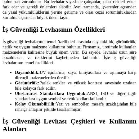
bulunması zorunludur. Bu levhalar sayesinde çalışanlar, olası riskleri erken
fark eder ve gerekli önlemleri alabilir. Aynı zamanda, işverenler açısından
da yasal yükümlülüklerini yerine getirme ve olası cezai sorumluluklardan
kurtulma açısından büyük önem taşır.
İş Güvenliği Levhasının Özellikleri
İş güvenliği levhalarının temel özellikleri arasında dayanıklılık, görünürlük,
netlik ve uygun malzeme kullanımı bulunur. Firmamız, üretimde kullanılan
malzemelerin kalitesine büyük önem verir. Bu sayede, levhalar uzun süre
bozulmadan ve renklerini kaybetmeden kullanılır. İşte iş güvenliği
levhalarının temel özellikleri:
Dayanıklılık:
UV ışınlarına, suya, kimyasallara ve aşınmaya karşı
dirençli malzemelerden üretilir.
Görünürlük:
Parlak renkler ve yüksek kontrast sayesinde uzaktan
bile kolayca fark edilir.
Uluslararası Standartlara Uygunluk:
ANSI, ISO ve diğer ilgili
standartlara uygun sembol ve renk kodları kullanılır.
Kolay Okunabilirlik:
Yazı ve semboller, mesafe uzaklığından bile
rahatça anlaşılır şekilde tasarlanmıştır.
İş Güvenliği Levhası Çeşitleri ve Kullanım
Alanları