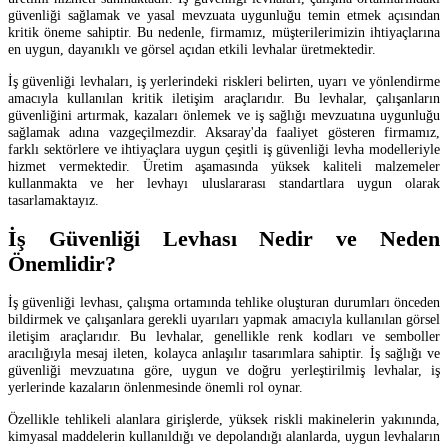
güvenliği sağlamak ve yasal mevzuata uygunluğu temin etmek açısından
kritik öneme sahiptir. Bu nedenle, firmamız, müşterilerimizin ihtiyaçlarına
en uygun, dayanıklı ve görsel açıdan etkili levhalar üretmektedir.
İş güvenliği levhaları, iş yerlerindeki riskleri belirten, uyarı ve yönlendirme
amacıyla kullanılan kritik iletişim araçlarıdır. Bu levhalar, çalışanların
güvenliğini artırmak, kazaları önlemek ve iş sağlığı mevzuatına uygunluğu
sağlamak adına vazgeçilmezdir. Aksaray'da faaliyet gösteren firmamız,
farklı sektörlere ve ihtiyaçlara uygun çeşitli iş güvenliği levha modelleriyle
hizmet vermektedir. Üretim aşamasında yüksek kaliteli malzemeler
kullanmakta ve her levhayı uluslararası standartlara uygun olarak
tasarlamaktayız.
İş Güvenliği Levhası Nedir ve Neden
Önemlidir?
İş güvenliği levhası, çalışma ortamında tehlike oluşturan durumları önceden
bildirmek ve çalışanlara gerekli uyarıları yapmak amacıyla kullanılan görsel
iletişim araçlarıdır. Bu levhalar, genellikle renk kodları ve semboller
aracılığıyla mesaj ileten, kolayca anlaşılır tasarımlara sahiptir. İş sağlığı ve
güvenliği mevzuatına göre, uygun ve doğru yerleştirilmiş levhalar, iş
yerlerinde kazaların önlenmesinde önemli rol oynar.
Özellikle tehlikeli alanlara girişlerde, yüksek riskli makinelerin yakınında,
kimyasal maddelerin kullanıldığı ve depolandığı alanlarda, uygun levhaların