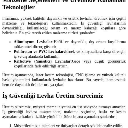
Teknolojiler
Firmamız, yüksek kaliteli, dayanıklı ve estetik levhalar üretmek için çeşitli
malzeme ve teknolojileri kullanmaktadır. İş güvenliği levhalarının
dayanıklılığı, kullanılacağı ortam ve maruz kalacağı koşullara göre
belirlenir. En çok tercih edilen malzeme türleri şunlardır:
Alüminyum Levhalar:
Hafif ve dayanıklı, dış ortam koşullarına
mükemmel direnç gösterir.
Poliüretan ve PVC Levhalar:
Esnek ve kimyasallara karşı dirençli,
iç ve dış alanlarda kullanılır.
Reflective (Yansıtıcı) Levhalar:
Gece veya düşük görünürlük
koşullarında fark edilirliği artırır.
Üretim aşamasında, lazer kesim teknolojisi, CNC işleme ve yüksek kaliteli
baskı yöntemleri kullanılarak levhalar hazırlanır. Bu sayede, hem estetik
hem de dayanıklı ürünler ortaya çıkar.
İş Güvenliği Levha Üretim Sürecimiz
Üretim sürecimiz, müşteri memnuniyetini en üst seviyede tutmayı amaçlar.
İş güvenliği levhası tasarımından, malzeme seçimine, baskı ve kesim
aşamalarına kadar titizlikle yürütülür. Sürecin ana aşamaları şunlardır:
Müşterilerimizin talepleri ve ihtiyaçları detaylı şekilde analiz edilir.