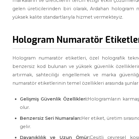
markaların ve üreticilerin tercih ettiği etkili çözümler
gelen üreticilerinden biri olarak, Ardahan hologram
yüksek kalite standartlarıyla hizmet vermekteyiz.
Hologram Numaratör Etiketleri
Hologram numaratör etiketleri, özel holografik teknol
benzersiz kod bulunan ve yüksek güvenlik özelliklerine 
artırmak, sahteciliği engellemek ve marka güvenli
numaratör etiketlerinin temel özellikleri arasında şunlar
Gelişmiş Güvenlik Özellikleri:
Hologramların karmaşık
olur.
Benzersiz Seri Numaraları:
Her etiket, üretim sırasın
gelir.
Dayanıklılık ve Uzun Ömür:
Çeşitli çevresel ko