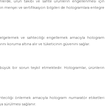
nlerde, ürün takibi ve sahte ürünlerin engellenmesi için
nin menşei ve sertifikasyon bilgileri de hologramlara entegre
ği belgelemek ve sahteciliği engellemek amacıyla hologram
rını koruma altına alır ve tüketicinin güvenini sağlar.
 büyük bir sorun teşkil etmektedir. Hologramlar, ürünlerin
ahteciliği önlemek amacıyla hologram numaratör etiketleri
aya sürülmesi sağlanır.