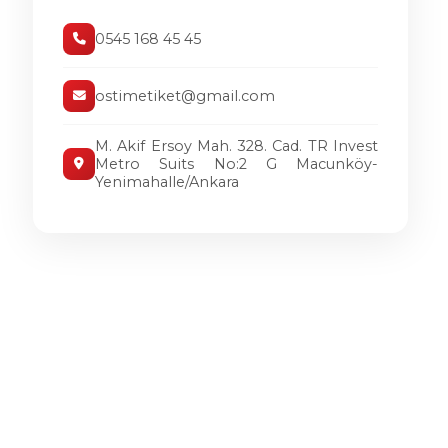
0545 168 45 45
ostimetiket@gmail.com
M. Akif Ersoy Mah. 328. Cad. TR Invest
Metro Suits No:2 G Macunköy-
Yenimahalle/Ankara