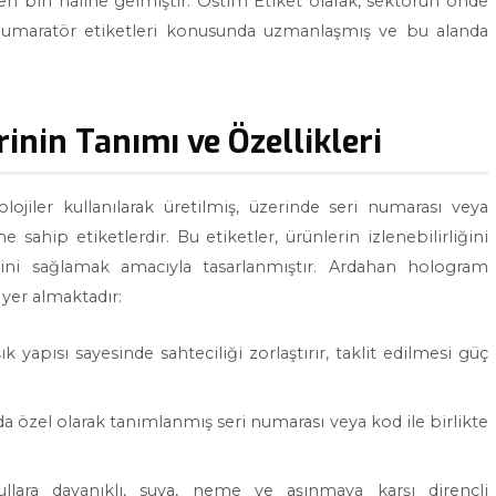
den biri haline gelmiştir. Ostim Etiket olarak, sektörün önde
 numaratör etiketleri konusunda uzmanlaşmış ve bu alanda
nin Tanımı ve Özellikleri
ojiler kullanılarak üretilmiş, üzerinde seri numarası veya
sahip etiketlerdir. Bu etiketler, ürünlerin izlenebilirliğini
ğini sağlamak amacıyla tasarlanmıştır. Ardahan hologram
 yer almaktadır:
 yapısı sayesinde sahteciliği zorlaştırır, taklit edilmesi güç
da özel olarak tanımlanmış seri numarası veya kod ile birlikte
şullara dayanıklı, suya, neme ve aşınmaya karşı dirençli