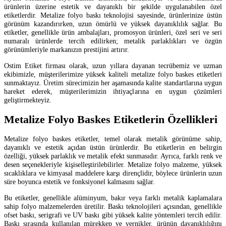
ürünlerin üzerine estetik ve dayanıklı bir şekilde uygulanabilen özel
etiketlerdir. Metalize folyo baskı teknolojisi sayesinde, ürünlerinize üstün
görünüm kazandırırken, uzun ömürlü ve yüksek dayanıklılık sağlar. Bu
etiketler, genellikle ürün ambalajları, promosyon ürünleri, özel seri ve seri
numaralı ürünlerde tercih edilirken; metalik parlaklıkları ve özgün
görünümleriyle markanızın prestijini artırır.
Ostim Etiket firması olarak, uzun yıllara dayanan tecrübemiz ve uzman
ekibimizle, müşterilerimize yüksek kaliteli metalize folyo baskes etiketleri
sunmaktayız. Üretim sürecimizin her aşamasında kalite standartlarına uygun
hareket ederek, müşterilerimizin ihtiyaçlarına en uygun çözümleri
geliştirmekteyiz.
Metalize Folyo Baskes Etiketlerin Özellikleri
Metalize folyo baskes etiketler, temel olarak metalik görünüme sahip,
dayanıklı ve estetik açıdan üstün ürünlerdir. Bu etiketlerin en belirgin
özelliği, yüksek parlaklık ve metalik efekt sunmasıdır. Ayrıca, farklı renk ve
desen seçenekleriyle kişiselleştirilebilirler. Metalize folyo malzeme, yüksek
sıcaklıklara ve kimyasal maddelere karşı dirençlidir, böylece ürünlerin uzun
süre boyunca estetik ve fonksiyonel kalmasını sağlar.
Bu etiketler, genellikle alüminyum, bakır veya farklı metalik kaplamalara
sahip folyo malzemelerden üretilir. Baskı teknolojileri açısından, genellikle
ofset baskı, serigrafi ve UV baskı gibi yüksek kalite yöntemleri tercih edilir.
Baskı sırasında kullanılan mürekkep ve vernikler, ürünün dayanıklılığını