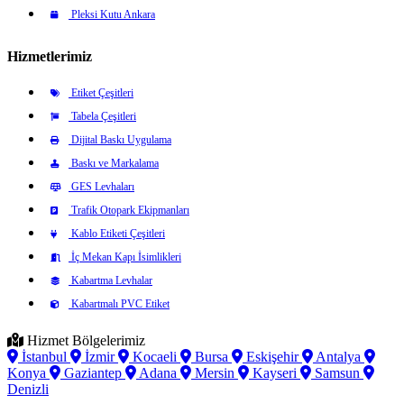
Pleksi Kutu Ankara
Hizmetlerimiz
Etiket Çeşitleri
Tabela Çeşitleri
Dijital Baskı Uygulama
Baskı ve Markalama
GES Levhaları
Trafik Otopark Ekipmanları
Kablo Etiketi Çeşitleri
İç Mekan Kapı İsimlikleri
Kabartma Levhalar
Kabartmalı PVC Etiket
Hizmet Bölgelerimiz
İstanbul
İzmir
Kocaeli
Bursa
Eskişehir
Antalya
Konya
Gaziantep
Adana
Mersin
Kayseri
Samsun
Denizli