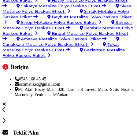
Baskes Etiket
Hatay Metalize Folyo Baskes Etiket
Sakarya Metalize Folyo Baskes Etiket
Sivas
Metalize Folyo Baskes Etiket
Şırnak Metalize Folyo
Baskes Etiket
Bayburt Metalize Folyo Baskes Etiket
Sinop Metalize Folyo Baskes Etiket
Samsun
Metalize Folyo Baskes Etiket
Karabük Metalize Folyo
Baskes Etiket
Bingöl Metalize Folyo Baskes Etiket
Amasya Metalize Folyo Baskes Etiket
Çanakkale Metalize Folyo Baskes Etiket
Tokat
Metalize Folyo Baskes Etiket
Gaziantep Metalize
Folyo Baskes Etiket
İletişim
0545 168 45 45
ostimetiket@gmail.com
M. Akif Ersoy Mah. 328. Cad. TR Invest Metro Suits No:2 G
Macunköy-Yenimahalle/Ankara
Teklif Alın