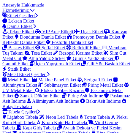
Anasayfa
Hakkımızda
Hizmetlerimiz
Etiket Çeşitleri
Leksan Etiket
Damla Etiket
Tekne Etiketi
VIP Araç Etiketi
Uçak Etiket
Karavan
Etiket
Dondurma Damla Etiket
Promosyon Damla Etiket
Reflektif Damla Etiket
Fosforlu Damla Etiket
Baskes Etiket
Şeffaf Etiket
Reflektif Etiket
Membran
Tuş Takımı
Tesa Etiket
Rezopal Kazıma Etiket
Slim Cut
Metal Cut
Altın Yaldız Sticker
Gümüş Yaldız Sticker
Garanti Etiket
İçten Yapıştırmalı Etiket
Çift Yön Baskılı Etiket
Statik Etiket
Metal Etiket Çeşitleri
Metal Etiket
Makine Panel Etiket
Serigrafi Etiket
Alüminyum Etiket
Sublimasyon Etiket
Pirinç Metal Etiket
UV Metal Etiket
Eloksallı Fiber Kazıma
Paslanmaz Metal
Etiket
Zamak Döküm Etiket
Pirinç Asit İndirme
Paslanmaz
Asit İndirme
Alüminyum Asit İndirme
Bakır Asit İndirme
Botaş Levhaları
Tabela Çeşitleri
Lightbox Tabela
Neon Led Tabela
Totem Tabela
Pleksi
Kutu Harf Tabela
Krom Kutu Harf Tabela
Vinil Germe
Tabela
Kapı Giriş Tabela
Aynalı Dekota ve Pleksi Kesim