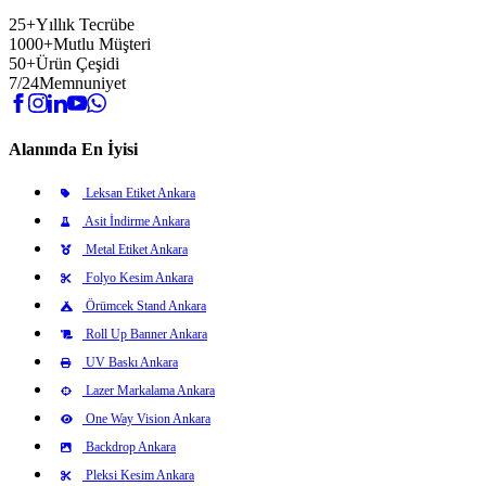
25+
Yıllık Tecrübe
1000+
Mutlu Müşteri
50+
Ürün Çeşidi
7/24
Memnuniyet
Alanında En İyisi
Leksan Etiket Ankara
Asit İndirme Ankara
Metal Etiket Ankara
Folyo Kesim Ankara
Örümcek Stand Ankara
Roll Up Banner Ankara
UV Baskı Ankara
Lazer Markalama Ankara
One Way Vision Ankara
Backdrop Ankara
Pleksi Kesim Ankara