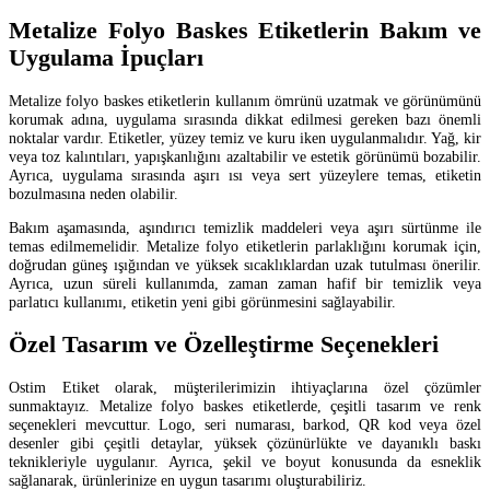
Metalize Folyo Baskes Etiketlerin Bakım ve
Uygulama İpuçları
Metalize folyo baskes etiketlerin kullanım ömrünü uzatmak ve görünümünü
korumak adına, uygulama sırasında dikkat edilmesi gereken bazı önemli
noktalar vardır. Etiketler, yüzey temiz ve kuru iken uygulanmalıdır. Yağ, kir
veya toz kalıntıları, yapışkanlığını azaltabilir ve estetik görünümü bozabilir.
Ayrıca, uygulama sırasında aşırı ısı veya sert yüzeylere temas, etiketin
bozulmasına neden olabilir.
Bakım aşamasında, aşındırıcı temizlik maddeleri veya aşırı sürtünme ile
temas edilmemelidir. Metalize folyo etiketlerin parlaklığını korumak için,
doğrudan güneş ışığından ve yüksek sıcaklıklardan uzak tutulması önerilir.
Ayrıca, uzun süreli kullanımda, zaman zaman hafif bir temizlik veya
parlatıcı kullanımı, etiketin yeni gibi görünmesini sağlayabilir.
Özel Tasarım ve Özelleştirme Seçenekleri
Ostim Etiket olarak, müşterilerimizin ihtiyaçlarına özel çözümler
sunmaktayız. Metalize folyo baskes etiketlerde, çeşitli tasarım ve renk
seçenekleri mevcuttur. Logo, seri numarası, barkod, QR kod veya özel
desenler gibi çeşitli detaylar, yüksek çözünürlükte ve dayanıklı baskı
teknikleriyle uygulanır. Ayrıca, şekil ve boyut konusunda da esneklik
sağlanarak, ürünlerinize en uygun tasarımı oluşturabiliriz.