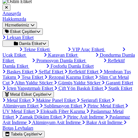
Anasayfa
Hakkımızda
Hizmetlerimiz
Etiket Çeşitleri
Leksan Etiket
Damla Etiket
Tekne Etiketi
VIP Araç Etiketi
Uçak Etiket
Karavan Etiket
Dondurma Damla
Etiket
Promosyon Damla Etiket
Reflektif
Damla Etiket
Fosforlu Damla Etiket
Baskes Etiket
Şeffaf Etiket
Reflektif Etiket
Membran Tuş
Takımı
Tesa Etiket
Rezopal Kazıma Etiket
Slim Cut Metal
Cut
Altın Yaldız Sticker
Gümüş Yaldız Sticker
Garanti Etiket
İçten Yapıştırmalı Etiket
Çift Yön Baskılı Etiket
Statik Etiket
Metal Etiket Çeşitleri
Metal Etiket
Makine Panel Etiket
Serigrafi Etiket
Alüminyum Etiket
Sublimasyon Etiket
Pirinç Metal Etiket
UV Metal Etiket
Eloksallı Fiber Kazıma
Paslanmaz Metal
Etiket
Zamak Döküm Etiket
Pirinç Asit İndirme
Paslanmaz
Asit İndirme
Alüminyum Asit İndirme
Bakır Asit İndirme
Botaş Levhaları
Tabela Çeşitleri