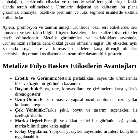
ambalajları, elektronik cihazlar ve otomotiv sektörleri gibi birçok farklı
alanda tercih edilmektedir. Ürünlerin değerini ve kalitesini ön plana
çıkarmak amacıyla, özellikle premium ve lüks segment ürünlerde sıklıkla
kullanılırlar.
Ayrıca, promosyon ve tanıtım amaçlı ürünlerde, özel seri etiketlerde, seri
numarası ve seri takip bilgileri içeren baskelerde de metalize folyo etiketler
tercih edilmektedir. Metalik görünümleri ve parlaklıkları sayesinde,
ürünlerinizin raflarda daha dikkat çekici olmasını sağlar. Bu etiketler, aynı
zamanda, suya, tere ve kimyasal maddelere karşı dirençli olmaları
nedeniyle, dış ortam koşullarında da uzun süre dayanıklılık gösterir.
Metalize Folyo Baskes Etiketlerin Avantajları
Estetik ve Görünüm:
Metalik parlaklıkları sayesinde ürünlerinize
lüks ve özgün bir görünüm kazandırır.
Dayanıklılık:
Suya, tere, kimyasallara ve çizilmelere karşı yüksek
direnç gösterir.
Uzun Ömür:
Renk solması ve yapısal bozulma olmadan uzun yıllar
kullanıma uygun.
Çok Yönlülük:
Farklı şekil, boyut ve tasarım seçenekleri ile
özelleştirilebilir.
Marka Değeri:
Prestijli ve dikkat çekici bir görünüm sağlayarak,
marka bilinirliğine katkı sağlar.
Kolay Uygulama:
Yapışkan yüzeyleri sayesinde, ürünlere kolaylıkla
uygulanabilir.