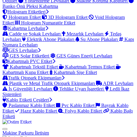
Ödüller
Yönlendirme Levhaları
Makine Koruma Kabinleri
Banko Önü Pleksi Kabartma
Hologram Etiketleri
Hologram Etiket
3D Hologram Etiket
Void Hologram
Etiket
Hologram Numaratör Etiket
Kabartma Levhalar
Cadde ve Sokak Levhaları
Mezarlık Levhaları
Tedaş
Levhaları
Elektrik Abone Plakaları
Su Abone Plakaları
Kapı
Numara Levhaları
GES Levhaları
GES Solar Etiketleri
GES Güneş Enerji Levhaları
Kabartmalı PVC Etiket
Kabartmalı Tekstil Etiket
Kabartmalı Termos Etiket
Kabartmalı Kupa Etiket
Kabartmalı Şişe Etiket
Trafik Otopark Ekipmanları
Plastik ve Metal Trafik Otopark Ekipmanları
ADR Levhaları
İş Güvenliği Levhaları
Tehlike Uyarı İşaretleri
Ledli İkaz
Sistemleri
Kablo Etiketi Çeşitleri
Paslanmaz Kablo Etiket
Pvc Kablo Etiket
Bayrak Kablo
Etiket
Hazır Kablo Etiket
Folyo Kablo Etiket
Kablo Bağı
Etiketi
Makine Parkuru
İletişim