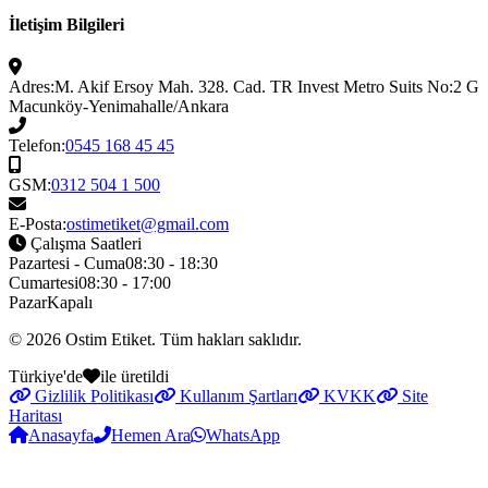
İletişim Bilgileri
Adres:
M. Akif Ersoy Mah. 328. Cad. TR Invest Metro Suits No:2 G
Macunköy-Yenimahalle/Ankara
Telefon:
0545 168 45 45
GSM:
0312 504 1 500
E-Posta:
ostimetiket@gmail.com
Çalışma Saatleri
Pazartesi - Cuma
08:30 - 18:30
Cumartesi
08:30 - 17:00
Pazar
Kapalı
© 2026
Ostim Etiket
. Tüm hakları saklıdır.
Türkiye'de
ile üretildi
Gizlilik Politikası
Kullanım Şartları
KVKK
Site
Haritası
Anasayfa
Hemen Ara
WhatsApp