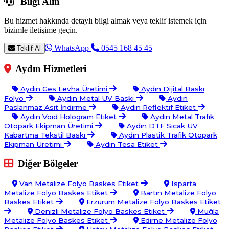
Bilgi Alın
Bu hizmet hakkında detaylı bilgi almak veya teklif istemek için
bizimle iletişime geçin.
WhatsApp
0545 168 45 45
Teklif Al
Aydın Hizmetleri
Aydın Ges Levha Üretimi
Aydın Dijital Baskı
Folyo
Aydın Metal UV Baskı
Aydın
Paslanmaz Asit İndirme
Aydın Reflektif Etiket
Aydın Void Hologram Etiket
Aydın Metal Trafik
Otopark Ekipman Üretimi
Aydın DTF Sıcak UV
Kabartma Tekstil Baskı
Aydın Plastik Trafik Otopark
Ekipman Üretimi
Aydın Tesa Etiket
Diğer Bölgeler
Van Metalize Folyo Baskes Etiket
Isparta
Metalize Folyo Baskes Etiket
Bartın Metalize Folyo
Baskes Etiket
Erzurum Metalize Folyo Baskes Etiket
Denizli Metalize Folyo Baskes Etiket
Muğla
Metalize Folyo Baskes Etiket
Edirne Metalize Folyo