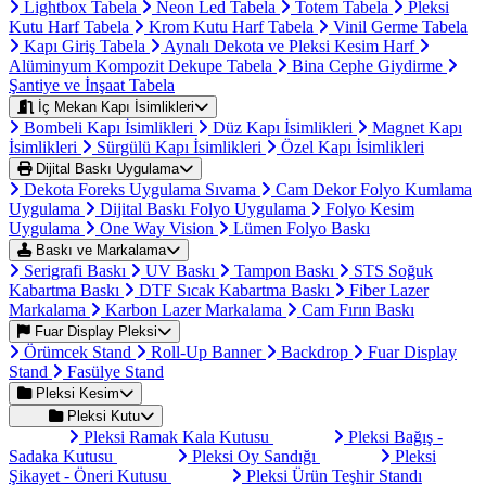
Lightbox Tabela
Neon Led Tabela
Totem Tabela
Pleksi
Kutu Harf Tabela
Krom Kutu Harf Tabela
Vinil Germe Tabela
Kapı Giriş Tabela
Aynalı Dekota ve Pleksi Kesim Harf
Alüminyum Kompozit Dekupe Tabela
Bina Cephe Giydirme
Şantiye ve İnşaat Tabela
İç Mekan Kapı İsimlikleri
Bombeli Kapı İsimlikleri
Düz Kapı İsimlikleri
Magnet Kapı
İsimlikleri
Sürgülü Kapı İsimlikleri
Özel Kapı İsimlikleri
Dijital Baskı Uygulama
Dekota Foreks Uygulama Sıvama
Cam Dekor Folyo Kumlama
Uygulama
Dijital Baskı Folyo Uygulama
Folyo Kesim
Uygulama
One Way Vision
Lümen Folyo Baskı
Baskı ve Markalama
Serigrafi Baskı
UV Baskı
Tampon Baskı
STS Soğuk
Kabartma Baskı
DTF Sıcak Kabartma Baskı
Fiber Lazer
Markalama
Karbon Lazer Markalama
Cam Fırın Baskı
Fuar Display Pleksi
Örümcek Stand
Roll-Up Banner
Backdrop
Fuar Display
Stand
Fasülye Stand
Pleksi Kesim
Pleksi Kutu
Pleksi Ramak Kala Kutusu
Pleksi Bağış -
Sadaka Kutusu
Pleksi Oy Sandığı
Pleksi
Şikayet - Öneri Kutusu
Pleksi Ürün Teşhir Standı