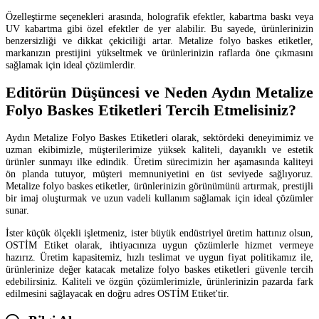
Özelleştirme seçenekleri arasında, holografik efektler, kabartma baskı veya
UV kabartma gibi özel efektler de yer alabilir. Bu sayede, ürünlerinizin
benzersizliği ve dikkat çekiciliği artar. Metalize folyo baskes etiketler,
markanızın prestijini yükseltmek ve ürünlerinizin raflarda öne çıkmasını
sağlamak için ideal çözümlerdir.
Editörün Düşüncesi ve Neden Aydın Metalize
Folyo Baskes Etiketleri Tercih Etmelisiniz?
Aydın Metalize Folyo Baskes Etiketleri olarak, sektördeki deneyimimiz ve
uzman ekibimizle, müşterilerimize yüksek kaliteli, dayanıklı ve estetik
ürünler sunmayı ilke edindik. Üretim sürecimizin her aşamasında kaliteyi
ön planda tutuyor, müşteri memnuniyetini en üst seviyede sağlıyoruz.
Metalize folyo baskes etiketler, ürünlerinizin görünümünü artırmak, prestijli
bir imaj oluşturmak ve uzun vadeli kullanım sağlamak için ideal çözümler
sunar.
İster küçük ölçekli işletmeniz, ister büyük endüstriyel üretim hattınız olsun,
OSTİM Etiket olarak, ihtiyacınıza uygun çözümlerle hizmet vermeye
hazırız. Üretim kapasitemiz, hızlı teslimat ve uygun fiyat politikamız ile,
ürünlerinize değer katacak metalize folyo baskes etiketleri güvenle tercih
edebilirsiniz. Kaliteli ve özgün çözümlerimizle, ürünlerinizin pazarda fark
edilmesini sağlayacak en doğru adres OSTİM Etiket'tir.