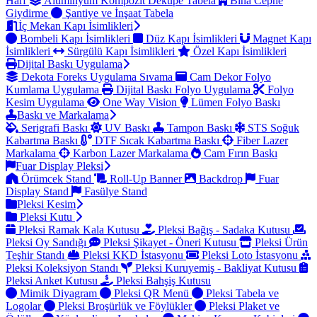
Harf
Alüminyum Kompozit Dekupe Tabela
Bina Cephe
Giydirme
Şantiye ve İnşaat Tabela
İç Mekan Kapı İsimlikleri
Bombeli Kapı İsimlikleri
Düz Kapı İsimlikleri
Magnet Kapı
İsimlikleri
Sürgülü Kapı İsimlikleri
Özel Kapı İsimlikleri
Dijital Baskı Uygulama
Dekota Foreks Uygulama Sıvama
Cam Dekor Folyo
Kumlama Uygulama
Dijital Baskı Folyo Uygulama
Folyo
Kesim Uygulama
One Way Vision
Lümen Folyo Baskı
Baskı ve Markalama
Serigrafi Baskı
UV Baskı
Tampon Baskı
STS Soğuk
Kabartma Baskı
DTF Sıcak Kabartma Baskı
Fiber Lazer
Markalama
Karbon Lazer Markalama
Cam Fırın Baskı
Fuar Display Pleksi
Örümcek Stand
Roll-Up Banner
Backdrop
Fuar
Display Stand
Fasülye Stand
Pleksi Kesim
Pleksi Kutu
Pleksi Ramak Kala Kutusu
Pleksi Bağış - Sadaka Kutusu
Pleksi Oy Sandığı
Pleksi Şikayet - Öneri Kutusu
Pleksi Ürün
Teşhir Standı
Pleksi KKD İstasyonu
Pleksi Loto İstasyonu
Pleksi Koleksiyon Standı
Pleksi Kuruyemiş - Bakliyat Kutusu
Pleksi Anket Kutusu
Pleksi Bahşiş Kutusu
Mimik Diyagram
Pleksi QR Menü
Pleksi Tabela ve
Logolar
Pleksi Broşürlük ve Föylükler
Pleksi Plaket ve