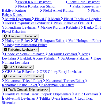
Pleksi KKD İstasyonu
Pleksi Loto İstasyonu
Pleksi Koleksiyon Standı
Pleksi Kuruyemiş -
Bakliyat Kutusu
Pleksi Anket Kutusu
Pleksi
Bahşiş Kutusu
Mimik Diyagram
Pleksi QR Menü
Pleksi Tabela ve Logolar
Pleksi Broşürlük ve Föylükler
Pleksi Plaket ve Ödüller
Yönlendirme Levhaları
Makine Koruma Kabinleri
Banko Önü
Pleksi Kabartma
Hologram Etiketleri
Hologram Etiket
3D Hologram Etiket
Void Hologram Etiket
Hologram Numaratör Etiket
Kabartma Levhalar
Cadde ve Sokak Levhaları
Mezarlık Levhaları
Tedaş
Levhaları
Elektrik Abone Plakaları
Su Abone Plakaları
Kapı
Numara Levhaları
GES Levhaları
GES Solar Etiketleri
GES Güneş Enerji Levhaları
Kabartmalı PVC Etiket
Kabartmalı Tekstil Etiket
Kabartmalı Termos Etiket
Kabartmalı Kupa Etiket
Kabartmalı Şişe Etiket
Trafik Otopark Ekipmanları
Plastik ve Metal Trafik Otopark Ekipmanları
ADR Levhaları
İş Güvenliği Levhaları
Tehlike Uyarı İşaretleri
Ledli İkaz
Sistemleri