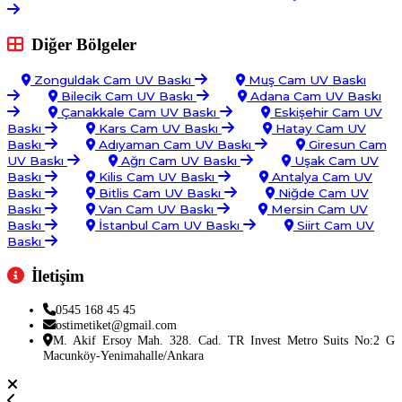
Diğer Bölgeler
Zonguldak Cam UV Baskı
Muş Cam UV Baskı
Bilecik Cam UV Baskı
Adana Cam UV Baskı
Çanakkale Cam UV Baskı
Eskişehir Cam UV
Baskı
Kars Cam UV Baskı
Hatay Cam UV
Baskı
Adıyaman Cam UV Baskı
Giresun Cam
UV Baskı
Ağrı Cam UV Baskı
Uşak Cam UV
Baskı
Kilis Cam UV Baskı
Antalya Cam UV
Baskı
Bitlis Cam UV Baskı
Niğde Cam UV
Baskı
Van Cam UV Baskı
Mersin Cam UV
Baskı
İstanbul Cam UV Baskı
Siirt Cam UV
Baskı
İletişim
0545 168 45 45
ostimetiket@gmail.com
M. Akif Ersoy Mah. 328. Cad. TR Invest Metro Suits No:2 G
Macunköy-Yenimahalle/Ankara