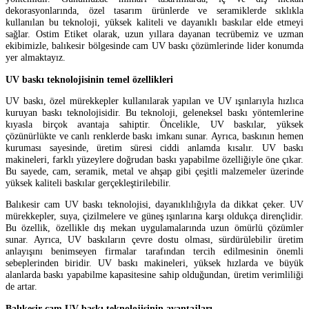
dekorasyonlarında, özel tasarım ürünlerde ve seramiklerde sıklıkla
kullanılan bu teknoloji, yüksek kaliteli ve dayanıklı baskılar elde etmeyi
sağlar. Ostim Etiket olarak, uzun yıllara dayanan tecrübemiz ve uzman
ekibimizle, balıkesir bölgesinde cam UV baskı çözümlerinde lider konumda
yer almaktayız.
UV baskı teknolojisinin temel özellikleri
UV baskı, özel mürekkepler kullanılarak yapılan ve UV ışınlarıyla hızlıca
kuruyan baskı teknolojisidir. Bu teknoloji, geleneksel baskı yöntemlerine
kıyasla birçok avantaja sahiptir. Öncelikle, UV baskılar, yüksek
çözünürlükte ve canlı renklerde baskı imkanı sunar. Ayrıca, baskının hemen
kuruması sayesinde, üretim süresi ciddi anlamda kısalır. UV baskı
makineleri, farklı yüzeylere doğrudan baskı yapabilme özelliğiyle öne çıkar.
Bu sayede, cam, seramik, metal ve ahşap gibi çeşitli malzemeler üzerinde
yüksek kaliteli baskılar gerçekleştirilebilir.
Balıkesir cam UV baskı teknolojisi, dayanıklılığıyla da dikkat çeker. UV
mürekkepler, suya, çizilmelere ve güneş ışınlarına karşı oldukça dirençlidir.
Bu özellik, özellikle dış mekan uygulamalarında uzun ömürlü çözümler
sunar. Ayrıca, UV baskıların çevre dostu olması, sürdürülebilir üretim
anlayışını benimseyen firmalar tarafından tercih edilmesinin önemli
sebeplerinden biridir. UV baskı makineleri, yüksek hızlarda ve büyük
alanlarda baskı yapabilme kapasitesine sahip olduğundan, üretim verimliliği
de artar.
Balıkesir cam UV baskı teknolojisinin avantajları