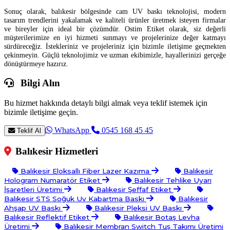
Sonuç olarak, balıkesir bölgesinde cam UV baskı teknolojisi, modern
tasarım trendlerini yakalamak ve kaliteli ürünler üretmek isteyen firmalar
ve bireyler için ideal bir çözümdür. Ostim Etiket olarak, siz değerli
müşterilerimize en iyi hizmeti sunmayı ve projelerinize değer katmayı
sürdüreceğiz. İstekleriniz ve projeleriniz için bizimle iletişime geçmekten
çekinmeyin. Güçlü teknolojimiz ve uzman ekibimizle, hayallerinizi gerçeğe
dönüştürmeye hazırız.
Bilgi Alın
Bu hizmet hakkında detaylı bilgi almak veya teklif istemek için
bizimle iletişime geçin.
WhatsApp
0545 168 45 45
Teklif Al
Balıkesir Hizmetleri
Balıkesir Eloksallı Fiber Lazer Kazıma
Balıkesir
Hologram Numaratör Etiket
Balıkesir Tehlike Uyarı
İşaretleri Üretimi
Balıkesir Şeffaf Etiket
Balıkesir STS Soğuk Uv Kabartma Baskı
Balıkesir
Ahşap UV Baskı
Balıkesir Pleksi UV Baskı
Balıkesir Reflektif Etiket
Balıkesir Botaş Levha
Üretimi
Balıkesir Membran Switch Tuş Takımı Üretimi