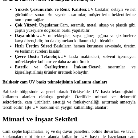
Yüksek Çözünürlük ve Renk Kalitesi:
UV baskılar, detaylı ve net
görüntüler sunar. Bu sayede tasarımlar, müşterilerin beklentilerine
tam uyum sağlar.
Çok Yüzeyli Uygulama:
Cam, seramik, metal, ahşap ve plastik gibi
çeşitli yüzeylere doğrudan baskı yapılabilir.
Dayanıklılık:
UV mürekkepler, suya, güneş ışığına ve çizilmelere
karşı dirençlidir, bu da dış mekan kullanımı için idealdir.
Hızlı Üretim Süreci:
Baskıların hemen kuruması sayesinde, üretim
ve teslimat süreleri kısalır.
Çevre Dostu Teknoloji:
UV baskı makineleri, solvent içermeyen
mürekkepler kullanır ve daha az atık üretir.
Estetik ve Özelleştirme İmkanı:
Detaylı tasarımlar ve
kişiselleştirilmiş ürünler üretmek kolaydır.
Balıkesir cam UV baskı teknolojisinin kullanım alanları
Balıkesir bölgesinde ve genel olarak Türkiye’de, UV baskı teknolojisinin
kullanım alanları oldukça geniştir. Özellikle mimari ve dekoratif
sektörlerde, cam ürünlerin estetiği ve fonksiyonelliği arttırmak amacıyla
tercih edilir. İşte UV baskının en yaygın kullanıldığı alanlar:
Mimari ve İnşaat Sektörü
Cam cephe kaplamaları, iç ve dış duvar panelleri, bölme duvarları ve tavan
kaplamaları gibi birçok alanda kullanılır. UV baskı ile hazırlanan cam