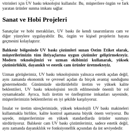
vitrinleri için UV baskı teknolojisi kullanılır. Bu, müşterilere özgün ve fark
yaratan ürünler sunma imkanı sağlar.
Sanat ve Hobi Projeleri
Sanatçılar ve hobi meraklıları, UV baskı ile kendi tasarımlarını cam ve
diğer yüzeylere uygulayabilir. Bu, özgün ve kişisel projelerin hayata
geçmesini kolaylaştırır.
Balıkesir bölgesinde UV baskı çözümleri sunan Ostim Etiket olarak,
müşterilerimizin tüm ihtiyaçlarına uygun çözümler geliştirmekteyiz.
Modern teknolojimizi ve uzman ekibimizi kullanarak, yüksek
çözünürlüklü, dayanıklı ve estetik cam ürünler üretmekteyiz.
Uzman görüşlerimiz, UV baskı teknolojisinin yalnızca estetik açıdan değil,
aynı zamanda ekonomik ve çevresel açıdan da birçok avantaj sunduğunu
göstermektedir. Günümüzde sürdürülebilir üretim ve yüksek kalite
beklentileri, UV baskı teknolojisini tercih edilmesinde önemli bir rol
oynamaktadır. Ayrıca, hızlı üretim ve özelleştirme imkanları sayesinde,
müşterilerimizin beklentilerini en iyi şekilde karşılıyoruz.
İmalat ve üretim süreçlerimizde, yüksek teknolojili UV baskı makineleri
kullanmakla birlikte, kalite kontrol aşamasına büyük önem veriyoruz. Bu
sayede, müşterilerimize en yüksek standardlarda ürünler sunmayı
sürdürüyoruz. Balıkesir cam UV baskı çözümlerimiz, sadece estetik değil,
aynı zamanda dayanıklılık ve fonksiyonellik açısından da üst seviyededir.