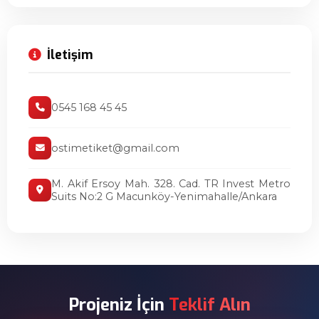
İletişim
0545 168 45 45
ostimetiket@gmail.com
M. Akif Ersoy Mah. 328. Cad. TR Invest Metro
Suits No:2 G Macunköy-Yenimahalle/Ankara
Projeniz İçin
Teklif Alın