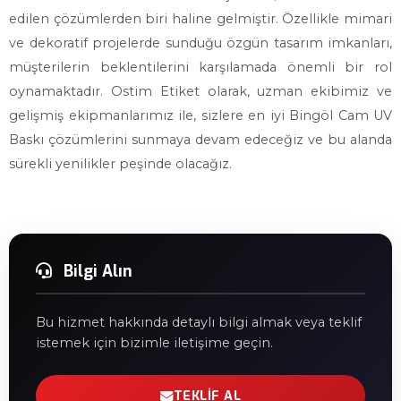
edilen çözümlerden biri haline gelmiştir. Özellikle mimari
ve dekoratif projelerde sunduğu özgün tasarım imkanları,
müşterilerin beklentilerini karşılamada önemli bir rol
oynamaktadır. Ostim Etiket olarak, uzman ekibimiz ve
gelişmiş ekipmanlarımız ile, sizlere en iyi Bingöl Cam UV
Baskı çözümlerini sunmaya devam edeceğiz ve bu alanda
sürekli yenilikler peşinde olacağız.
Bilgi Alın
Bu hizmet hakkında detaylı bilgi almak veya teklif
istemek için bizimle iletişime geçin.
TEKLIF AL