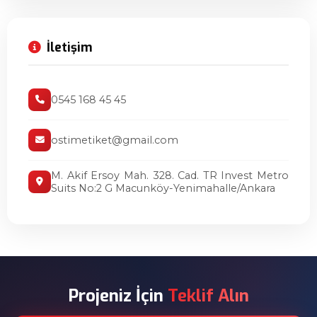
İletişim
0545 168 45 45
ostimetiket@gmail.com
M. Akif Ersoy Mah. 328. Cad. TR Invest Metro
Suits No:2 G Macunköy-Yenimahalle/Ankara
Projeniz İçin
Teklif Alın