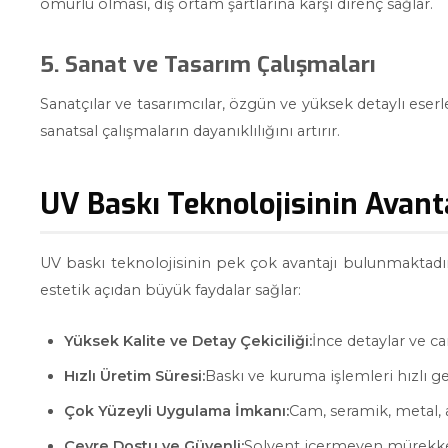
ömürlü olması, dış ortam şartlarına karşı direnç sağlar.
5. Sanat ve Tasarım Çalışmaları
Sanatçılar ve tasarımcılar, özgün ve yüksek detaylı eserl
sanatsal çalışmaların dayanıklılığını artırır.
UV Baskı Teknolojisinin Avanta
UV baskı teknolojisinin pek çok avantajı bulunmaktad
estetik açıdan büyük faydalar sağlar:
Yüksek Kalite ve Detay Çekiciliği:
İnce detaylar ve ca
Hızlı Üretim Süresi:
Baskı ve kuruma işlemleri hızlı ge
Çok Yüzeyli Uygulama İmkanı:
Cam, seramik, metal, ah
Çevre Dostu ve Güvenli:
Solvent içermeyen mürekkep