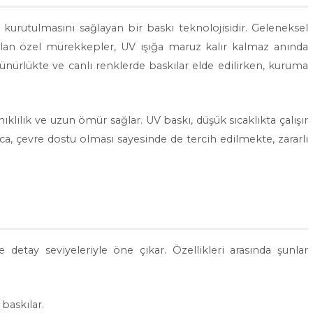
a kurutulmasını sağlayan bir baskı teknolojisidir. Geleneksel
nılan özel mürekkepler, UV ışığa maruz kalır kalmaz anında
zünürlükte ve canlı renklerde baskılar elde edilirken, kuruma
klılık ve uzun ömür sağlar. UV baskı, düşük sıcaklıkta çalışır
, çevre dostu olması sayesinde de tercih edilmekte, zararlı
etay seviyeleriyle öne çıkar. Özellikleri arasında şunlar
 baskılar.