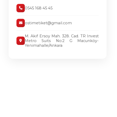
0545 168 45 45
ostimetiket@gmail.com
M. Akif Ersoy Mah. 328. Cad. TR Invest
Metro Suits No:2 G Macunköy-
Yenimahalle/Ankara