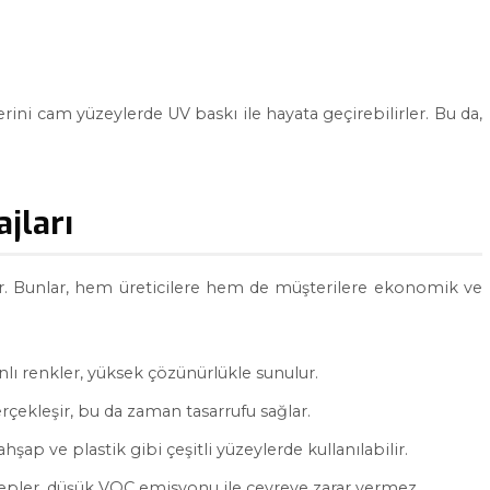
erini cam yüzeylerde UV baskı ile hayata geçirebilirler. Bu da,
jları
ır. Bunlar, hem üreticilere hem de müşterilere ekonomik ve
nlı renkler, yüksek çözünürlükle sunulur.
rçekleşir, bu da zaman tasarrufu sağlar.
şap ve plastik gibi çeşitli yüzeylerde kullanılabilir.
ler, düşük VOC emisyonu ile çevreye zarar vermez.