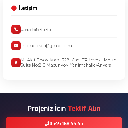
İletişim
0545 168 45 45
ostimetiket@gmail.com
M. Akif Ersoy Mah. 328. Cad. TR Invest Metro
Suits No:2 G Macunköy-Yenimahalle/Ankara
Projeniz İçin
Teklif Alın
0545 168 45 45