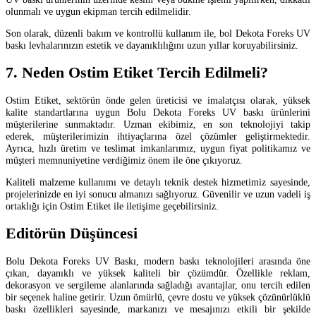
olunmalı ve uygun ekipman tercih edilmelidir.
Son olarak, düzenli bakım ve kontrollü kullanım ile, bol Dekota Foreks UV
baskı levhalarınızın estetik ve dayanıklılığını uzun yıllar koruyabilirsiniz.
7. Neden Ostim Etiket Tercih Edilmeli?
Ostim Etiket, sektörün önde gelen üreticisi ve imalatçısı olarak, yüksek
kalite standartlarına uygun Bolu Dekota Foreks UV baskı ürünlerini
müşterilerine sunmaktadır. Uzman ekibimiz, en son teknolojiyi takip
ederek, müşterilerimizin ihtiyaçlarına özel çözümler geliştirmektedir.
Ayrıca, hızlı üretim ve teslimat imkanlarımız, uygun fiyat politikamız ve
müşteri memnuniyetine verdiğimiz önem ile öne çıkıyoruz.
Kaliteli malzeme kullanımı ve detaylı teknik destek hizmetimiz sayesinde,
projelerinizde en iyi sonucu almanızı sağlıyoruz. Güvenilir ve uzun vadeli iş
ortaklığı için Ostim Etiket ile iletişime geçebilirsiniz.
Editörün Düşüncesi
Bolu Dekota Foreks UV Baskı, modern baskı teknolojileri arasında öne
çıkan, dayanıklı ve yüksek kaliteli bir çözümdür. Özellikle reklam,
dekorasyon ve sergileme alanlarında sağladığı avantajlar, onu tercih edilen
bir seçenek haline getirir. Uzun ömürlü, çevre dostu ve yüksek çözünürlüklü
baskı özellikleri sayesinde, markanızı ve mesajınızı etkili bir şekilde