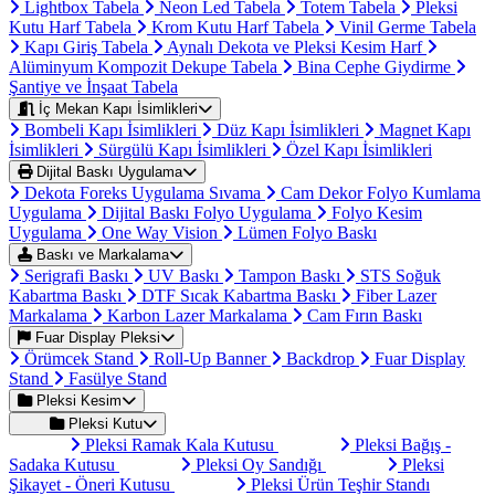
Lightbox Tabela
Neon Led Tabela
Totem Tabela
Pleksi
Kutu Harf Tabela
Krom Kutu Harf Tabela
Vinil Germe Tabela
Kapı Giriş Tabela
Aynalı Dekota ve Pleksi Kesim Harf
Alüminyum Kompozit Dekupe Tabela
Bina Cephe Giydirme
Şantiye ve İnşaat Tabela
İç Mekan Kapı İsimlikleri
Bombeli Kapı İsimlikleri
Düz Kapı İsimlikleri
Magnet Kapı
İsimlikleri
Sürgülü Kapı İsimlikleri
Özel Kapı İsimlikleri
Dijital Baskı Uygulama
Dekota Foreks Uygulama Sıvama
Cam Dekor Folyo Kumlama
Uygulama
Dijital Baskı Folyo Uygulama
Folyo Kesim
Uygulama
One Way Vision
Lümen Folyo Baskı
Baskı ve Markalama
Serigrafi Baskı
UV Baskı
Tampon Baskı
STS Soğuk
Kabartma Baskı
DTF Sıcak Kabartma Baskı
Fiber Lazer
Markalama
Karbon Lazer Markalama
Cam Fırın Baskı
Fuar Display Pleksi
Örümcek Stand
Roll-Up Banner
Backdrop
Fuar Display
Stand
Fasülye Stand
Pleksi Kesim
Pleksi Kutu
Pleksi Ramak Kala Kutusu
Pleksi Bağış -
Sadaka Kutusu
Pleksi Oy Sandığı
Pleksi
Şikayet - Öneri Kutusu
Pleksi Ürün Teşhir Standı