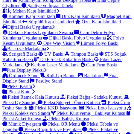
Harf
Alüminyum Kompozit Dekupe Tabela
Bina Cephe
Giydirme
Şantiye ve İnşaat Tabela
İç Mekan Kapı İsimlikleri
Bombeli Kapı İsimlikleri
Düz Kapı İsimlikleri
Magnet Kapı
İsimlikleri
Sürgülü Kapı İsimlikleri
Özel Kapı İsimlikleri
Dijital Baskı Uygulama
Dekota Foreks Uygulama Sıvama
Cam Dekor Folyo
Kumlama Uygulama
Dijital Baskı Folyo Uygulama
Folyo
Kesim Uygulama
One Way Vision
Lümen Folyo Baskı
Baskı ve Markalama
Serigrafi Baskı
UV Baskı
Tampon Baskı
STS Soğuk
Kabartma Baskı
DTF Sıcak Kabartma Baskı
Fiber Lazer
Markalama
Karbon Lazer Markalama
Cam Fırın Baskı
Fuar Display Pleksi
Örümcek Stand
Roll-Up Banner
Backdrop
Fuar
Display Stand
Fasülye Stand
Pleksi Kesim
Pleksi Kutu
Pleksi Ramak Kala Kutusu
Pleksi Bağış - Sadaka Kutusu
Pleksi Oy Sandığı
Pleksi Şikayet - Öneri Kutusu
Pleksi Ürün
Teşhir Standı
Pleksi KKD İstasyonu
Pleksi Loto İstasyonu
Pleksi Koleksiyon Standı
Pleksi Kuruyemiş - Bakliyat Kutusu
Pleksi Anket Kutusu
Pleksi Bahşiş Kutusu
Mimik Diyagram
Pleksi QR Menü
Pleksi Tabela ve
Logolar
Pleksi Broşürlük ve Föylükler
Pleksi Plaket ve