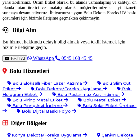
yansıtabilirsiniz. Ostim Etiket olarak, bu alanda uzmanlaşmış ve kaliteyi ön
planda tutan üretici ve imalatçı olarak, müşterilerimize en iyi hizmeti
sunmaya devam ediyoruz. İhtiyacınıza uygun Bolu Dekota Foreks UV baskı
çözümleri için bizimle iletişime geçmekten çekinmeyin.
Bilgi Alın
Bu hizmet hakkında detaylı bilgi almak veya teklif istemek için
bizimle iletişime geçin.
WhatsApp
0545 168 45 45
Teklif Al
Bolu Hizmetleri
Bolu Eloksallı Fiber Lazer Kazıma
Bolu Slim Cut
Etiket
Bolu Dekota/Foreks Uygulama
Bolu
Hologram Etiket
Bolu Paslanmaz Asit İndirme
Bolu Pirinç Metal Etiket
Bolu Metal Etiket
Bolu Pirinç Asit İndirme
Bolu Solar Etiket Üreticisi
Bolu Dijital Baskı Folyo
Diğer Bölgeler
Konya Dekota/Foreks Uygulama
Çankırı Dekota