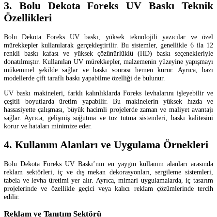
3. Bolu Dekota Foreks UV Baskı Teknik
Özellikleri
Bolu Dekota Foreks UV baskı, yüksek teknolojili yazıcılar ve özel
mürekkepler kullanılarak gerçekleştirilir. Bu sistemler, genellikle 6 ila 12
renkli baskı kafası ve yüksek çözünürlüklü (HD) baskı seçenekleriyle
donatılmıştır. Kullanılan UV mürekkepler, malzemenin yüzeyine yapışmayı
mükemmel şekilde sağlar ve baskı sonrası hemen kurur. Ayrıca, bazı
modellerde çift taraflı baskı yapabilme özelliği de bulunur.
UV baskı makineleri, farklı kalınlıklarda Foreks levhalarını işleyebilir ve
çeşitli boyutlarda üretim yapabilir. Bu makinelerin yüksek hızda ve
hassasiyette çalışması, büyük hacimli projelerde zaman ve maliyet avantajı
sağlar. Ayrıca, gelişmiş soğutma ve toz tutma sistemleri, baskı kalitesini
korur ve hataları minimize eder.
4. Kullanım Alanları ve Uygulama Örnekleri
Bolu Dekota Foreks UV Baskı’nın en yaygın kullanım alanları arasında
reklam sektörleri, iç ve dış mekan dekorasyonları, sergileme sistemleri,
tabela ve levha üretimi yer alır. Ayrıca, mimari uygulamalarda, iç tasarım
projelerinde ve özellikle geçici veya kalıcı reklam çözümlerinde tercih
edilir.
Reklam ve Tanıtım Sektörü