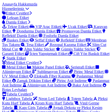
Anasayfa
Hakkımızda
Hizmetlerimiz
Etiket Çeşitleri
Leksan Etiket
Damla Etiket
Tekne Etiketi
VIP Araç Etiketi
Uçak Etiket
Karavan
Etiket
Dondurma Damla Etiket
Promosyon Damla Etiket
Reflektif Damla Etiket
Fosforlu Damla Etiket
Baskes Etiket
Şeffaf Etiket
Reflektif Etiket
Membran
Tuş Takımı
Tesa Etiket
Rezopal Kazıma Etiket
Slim Cut
Metal Cut
Altın Yaldız Sticker
Gümüş Yaldız Sticker
Garanti Etiket
İçten Yapıştırmalı Etiket
Çift Yön Baskılı Etiket
Statik Etiket
Metal Etiket Çeşitleri
Metal Etiket
Makine Panel Etiket
Serigrafi Etiket
Alüminyum Etiket
Sublimasyon Etiket
Pirinç Metal Etiket
UV Metal Etiket
Eloksallı Fiber Kazıma
Paslanmaz Metal
Etiket
Zamak Döküm Etiket
Pirinç Asit İndirme
Paslanmaz
Asit İndirme
Alüminyum Asit İndirme
Bakır Asit İndirme
Botaş Levhaları
Tabela Çeşitleri
Lightbox Tabela
Neon Led Tabela
Totem Tabela
Pleksi
Kutu Harf Tabela
Krom Kutu Harf Tabela
Vinil Germe
Tabela
Kapı Giriş Tabela
Aynalı Dekota ve Pleksi Kesim