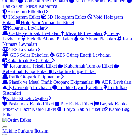
Ödüller
Yönlendirme Levhaları
Makine Koruma Kabinleri
Banko Önü Pleksi Kabartma
Hologram Etiketleri
Hologram Etiket
3D Hologram Etiket
Void Hologram
Etiket
Hologram Numaratör Etiket
Kabartma Levhalar
Cadde ve Sokak Levhaları
Mezarlık Levhaları
Tedaş
Levhaları
Elektrik Abone Plakaları
Su Abone Plakaları
Kapı
Numara Levhaları
GES Levhaları
GES Solar Etiketleri
GES Güneş Enerji Levhaları
Kabartmalı PVC Etiket
Kabartmalı Tekstil Etiket
Kabartmalı Termos Etiket
Kabartmalı Kupa Etiket
Kabartmalı Şişe Etiket
Trafik Otopark Ekipmanları
Plastik ve Metal Trafik Otopark Ekipmanları
ADR Levhaları
İş Güvenliği Levhaları
Tehlike Uyarı İşaretleri
Ledli İkaz
Sistemleri
Kablo Etiketi Çeşitleri
Paslanmaz Kablo Etiket
Pvc Kablo Etiket
Bayrak Kablo
Etiket
Hazır Kablo Etiket
Folyo Kablo Etiket
Kablo Bağı
Etiketi
Makine Parkuru
İletişim