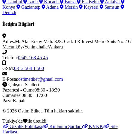
İstanbul
İzmir
Kocaeli
Bursa
Eskişehir
Antalya
Konya
Gaziantep
Adana
Mersin
Kayseri
Samsun
Denizli
İletişim Bilgileri
Adres:
M. Akif Ersoy Mah. 328. Cad. TR Invest Metro Suits No:2 G
Macunköy-Yenimahalle/Ankara
Telefon:
0545 168 45 45
GSM:
0312 504 1 500
E-Posta:
ostimetiket@gmail.com
Çalışma Saatleri
Pazartesi - Cuma
08:30 - 18:30
Cumartesi
08:30 - 17:00
Pazar
Kapalı
© 2026
Ostim Etiket
. Tüm hakları saklıdır.
Türkiye'de
ile üretildi
Gizlilik Politikası
Kullanım Şartları
KVKK
Site
Haritası