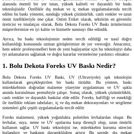
alanında önemli bir yer tutan, yüksek kaliteli ve dayanıklı bir baskı
teknolojisidir. Özellikle dış mekan ve iç mekan uygulamalarında tercih
edilen bu baskı yöntemi, sunduğu yüksek çözünürlük, canlı renkler ve uzun
ömür özellikleriyle öne çıkar. Ostim Etiket olarak, sektörün en güvenilir
üreticisi ve imalatçısı olarak, Bolu Dekota Foreks UV Baskı ürünlerimizi
müşterilerimize en iyi kalite ve hizmetle sunmayı ilke edindik.
Ayrıca, bu baskı teknolojisinin neden tercih edildiği ve nasıl doğru
kullanıldığı konusunda uzman görüşlerimize de yer vereceğiz. Amacımız,
hem sektör profesyonelleri hem de yeni başlayanlar için bu teknolojiyi daha
iyi anlamalarını sağlamak ve doğru kararlar vermelerine yardımcı olmaktır.
1. Bolu Dekota Foreks UV Baskı Nedir?
Bolu Dekota Foreks UV Baskı, UV (Ultraviyole) ışık teknolojisi
kullanılarak gerçekleştirilen bir baskı türüdür. Bu yöntem, baskı
mürekkebinin doğrudan malzeme yüzeyine uygulanması ve UV ışıkla
anında kurutulması prensibiyle çalışır. Sonuç olarak, yüksek çözünürlüklü,
canlı renkler ve dayanıklı baskılar elde edilir. Foreks, hafifliği ve esnekliği
ile özellikle reklam tabelaları, iç ve dış mekan dekorasyonları ve sergileme
sistemleri gibi çeşitli uygulamalarda tercih edilir.
Foreks malzemesi, yüksek yoğunlukta polietilen levhalardan oluşur. Bu
levhalar, suya, neme ve UV ışınlarına karşı dirençli olup, uzun ömürlü
kullanım sağlar. UV baskı teknolojisi ise, mürekkebin kuruma sürecini
hızlandırır ve baskının dayanıklılığını artırır. Bu sayede, dış mekan