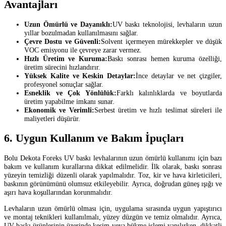
Avantajları
Uzun Ömürlü ve Dayanıklı:
UV baskı teknolojisi, levhaların uzun
yıllar bozulmadan kullanılmasını sağlar.
Çevre Dostu ve Güvenli:
Solvent içermeyen mürekkepler ve düşük
VOC emisyonu ile çevreye zarar vermez.
Hızlı Üretim ve Kuruma:
Baskı sonrası hemen kuruma özelliği,
üretim sürecini hızlandırır.
Yüksek Kalite ve Keskin Detaylar:
İnce detaylar ve net çizgiler,
profesyonel sonuçlar sağlar.
Esneklik ve Çok Yönlülük:
Farklı kalınlıklarda ve boyutlarda
üretim yapabilme imkanı sunar.
Ekonomik ve Verimli:
Serbest üretim ve hızlı teslimat süreleri ile
maliyetleri düşürür.
6. Uygun Kullanım ve Bakım İpuçları
Bolu Dekota Foreks UV baskı levhalarının uzun ömürlü kullanımı için bazı
bakım ve kullanım kurallarına dikkat edilmelidir. İlk olarak, baskı sonrası
yüzeyin temizliği düzenli olarak yapılmalıdır. Toz, kir ve hava kirleticileri,
baskının görünümünü olumsuz etkileyebilir. Ayrıca, doğrudan güneş ışığı ve
aşırı hava koşullarından korunmalıdır.
Levhaların uzun ömürlü olması için, uygulama sırasında uygun yapıştırıcı
ve montaj teknikleri kullanılmalı, yüzey düzgün ve temiz olmalıdır. Ayrıca,
UV baskı ürünlerinin üzerinde kesim veya bükme işlemi yapılırken, dikkatli