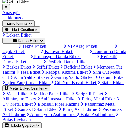
Anasayfa
Hakkımızda
Hizmetlerimiz
Etiket Çeşitleri
Leksan Etiket
Damla Etiket
Tekne Etiketi
VIP Araç Etiketi
Uçak Etiket
Karavan Etiket
Dondurma Damla
Etiket
Promosyon Damla Etiket
Reflektif
Damla Etiket
Fosforlu Damla Etiket
Baskes Etiket
Şeffaf Etiket
Reflektif Etiket
Membran Tuş
Takımı
Tesa Etiket
Rezopal Kazıma Etiket
Slim Cut Metal
Cut
Altın Yaldız Sticker
Gümüş Yaldız Sticker
Garanti Etiket
İçten Yapıştırmalı Etiket
Çift Yön Baskılı Etiket
Statik Etiket
Metal Etiket Çeşitleri
Metal Etiket
Makine Panel Etiket
Serigrafi Etiket
Alüminyum Etiket
Sublimasyon Etiket
Pirinç Metal Etiket
UV Metal Etiket
Eloksallı Fiber Kazıma
Paslanmaz Metal
Etiket
Zamak Döküm Etiket
Pirinç Asit İndirme
Paslanmaz
Asit İndirme
Alüminyum Asit İndirme
Bakır Asit İndirme
Botaş Levhaları
Tabela Çeşitleri