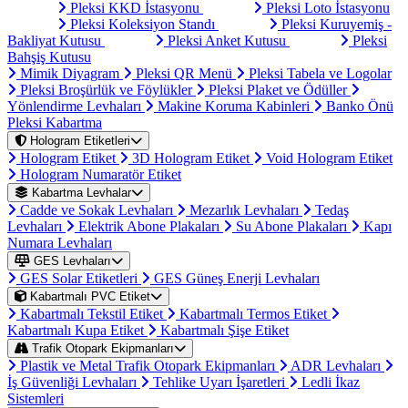
Pleksi KKD İstasyonu
Pleksi Loto İstasyonu
Pleksi Koleksiyon Standı
Pleksi Kuruyemiş -
Bakliyat Kutusu
Pleksi Anket Kutusu
Pleksi
Bahşiş Kutusu
Mimik Diyagram
Pleksi QR Menü
Pleksi Tabela ve Logolar
Pleksi Broşürlük ve Föylükler
Pleksi Plaket ve Ödüller
Yönlendirme Levhaları
Makine Koruma Kabinleri
Banko Önü
Pleksi Kabartma
Hologram Etiketleri
Hologram Etiket
3D Hologram Etiket
Void Hologram Etiket
Hologram Numaratör Etiket
Kabartma Levhalar
Cadde ve Sokak Levhaları
Mezarlık Levhaları
Tedaş
Levhaları
Elektrik Abone Plakaları
Su Abone Plakaları
Kapı
Numara Levhaları
GES Levhaları
GES Solar Etiketleri
GES Güneş Enerji Levhaları
Kabartmalı PVC Etiket
Kabartmalı Tekstil Etiket
Kabartmalı Termos Etiket
Kabartmalı Kupa Etiket
Kabartmalı Şişe Etiket
Trafik Otopark Ekipmanları
Plastik ve Metal Trafik Otopark Ekipmanları
ADR Levhaları
İş Güvenliği Levhaları
Tehlike Uyarı İşaretleri
Ledli İkaz
Sistemleri