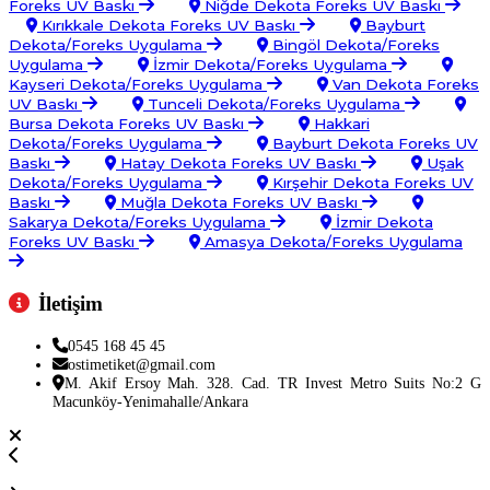
Foreks UV Baskı
Niğde Dekota Foreks UV Baskı
Kırıkkale Dekota Foreks UV Baskı
Bayburt
Dekota/Foreks Uygulama
Bingöl Dekota/Foreks
Uygulama
İzmir Dekota/Foreks Uygulama
Kayseri Dekota/Foreks Uygulama
Van Dekota Foreks
UV Baskı
Tunceli Dekota/Foreks Uygulama
Bursa Dekota Foreks UV Baskı
Hakkari
Dekota/Foreks Uygulama
Bayburt Dekota Foreks UV
Baskı
Hatay Dekota Foreks UV Baskı
Uşak
Dekota/Foreks Uygulama
Kırşehir Dekota Foreks UV
Baskı
Muğla Dekota Foreks UV Baskı
Sakarya Dekota/Foreks Uygulama
İzmir Dekota
Foreks UV Baskı
Amasya Dekota/Foreks Uygulama
İletişim
0545 168 45 45
ostimetiket@gmail.com
M. Akif Ersoy Mah. 328. Cad. TR Invest Metro Suits No:2 G
Macunköy-Yenimahalle/Ankara