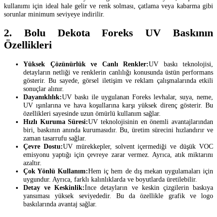
kullanımı için ideal hale gelir ve renk solması, çatlama veya kabarma gibi
sorunlar minimum seviyeye indirilir.
2. Bolu Dekota Foreks UV Baskının
Özellikleri
Yüksek Çözünürlük ve Canlı Renkler:
UV baskı teknolojisi,
detayların netliği ve renklerin canlılığı konusunda üstün performans
gösterir. Bu sayede, görsel iletişim ve reklam çalışmalarında etkili
sonuçlar alınır.
Dayanıklılık:
UV baskı ile uygulanan Foreks levhalar, suya, neme,
UV ışınlarına ve hava koşullarına karşı yüksek direnç gösterir. Bu
özellikleri sayesinde uzun ömürlü kullanım sağlar.
Hızlı Kuruma Süresi:
UV teknolojisinin en önemli avantajlarından
biri, baskının anında kurumasıdır. Bu, üretim sürecini hızlandırır ve
zaman tasarrufu sağlar.
Çevre Dostu:
UV mürekkepler, solvent içermediği ve düşük VOC
emisyonu yaptığı için çevreye zarar vermez. Ayrıca, atık miktarını
azaltır.
Çok Yönlü Kullanım:
Hem iç hem de dış mekan uygulamaları için
uygundur. Ayrıca, farklı kalınlıklarda ve boyutlarda üretilebilir.
Detay ve Keskinlik:
İnce detayların ve keskin çizgilerin baskıya
yansıması yüksek seviyededir. Bu da özellikle grafik ve logo
baskılarında avantaj sağlar.