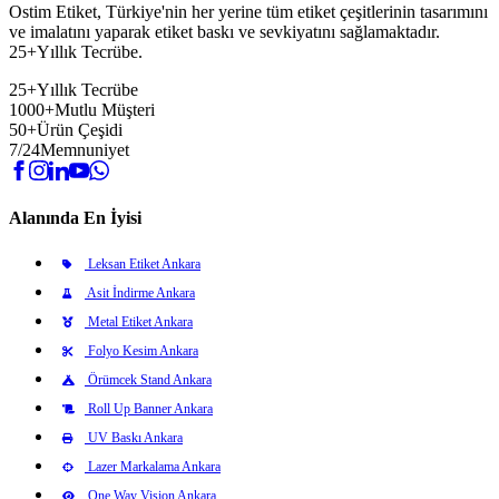
Ostim Etiket, Türkiye'nin her yerine tüm etiket çeşitlerinin tasarımını
ve imalatını yaparak etiket baskı ve sevkiyatını sağlamaktadır.
25+Yıllık Tecrübe.
25+
Yıllık Tecrübe
1000+
Mutlu Müşteri
50+
Ürün Çeşidi
7/24
Memnuniyet
Alanında En İyisi
Leksan Etiket Ankara
Asit İndirme Ankara
Metal Etiket Ankara
Folyo Kesim Ankara
Örümcek Stand Ankara
Roll Up Banner Ankara
UV Baskı Ankara
Lazer Markalama Ankara
One Way Vision Ankara