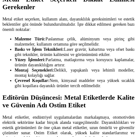
Gerekenler
Metal etiket seçerken, kullanım alanı, dayanıklılık gereksinimleri ve estetik
beklentiler göz önünde bulundurulmalıdır. İşte dikkat edilmesi gereken bazı
önemli noktalar:
Malzeme Türü:
Paslanmaz çelik, alüminyum veya pirinç gibi
malzemeler, kullanım ortamına göre seçilmelidir.
Baskı ve İşlem Teknikleri:
Laser gravür, kabartma veya ofset baskı
gibi teknikler, ürünün kalitesini ve görünümünü etkiler.
Yüzey İşlemleri:
Parlatma, matlaştırma veya koruyucu kaplamalar,
ürünün dayanıklılığını artırır.
Montaj Seçenekleri:
Delikli, yapışkanlı veya lehimli modeller,
montaj kolaylığı sağlar.
Çevresel Koşullar:
Nem, kimyasal maddeler veya yüksek sıcaklık
gibi koşullara dayanıklı ürünler tercih edilmelidir.
Editörün Düşüncesi: Metal Etiketlerde Kalite
ve Güvenin Adı Ostim Etiket
Metal etiketler, endüstriyel uygulamalardan markalaşmaya, otomotivden
elektrik sektörüne kadar birçok alanda vazgeçilmezdir. Dayanıklılıkları ve
estetik görünümleri ile öne çıkan metal etiketler, uzun ömürlü ve güvenilir
çözümler sunar. Ostim Etiket olarak, yüksek kalite standartlarımız ve