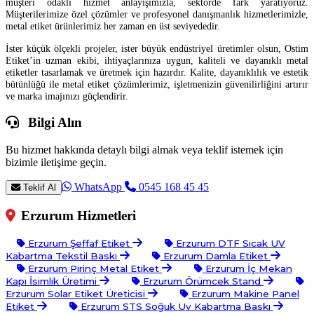
müşteri odaklı hizmet anlayışımızla, sektörde fark yaratıyoruz.
Müşterilerimize özel çözümler ve profesyonel danışmanlık hizmetlerimizle,
metal etiket ürünlerimiz her zaman en üst seviyededir.
İster küçük ölçekli projeler, ister büyük endüstriyel üretimler olsun, Ostim
Etiket’in uzman ekibi, ihtiyaçlarınıza uygun, kaliteli ve dayanıklı metal
etiketler tasarlamak ve üretmek için hazırdır. Kalite, dayanıklılık ve estetik
bütünlüğü ile metal etiket çözümlerimiz, işletmenizin güvenilirliğini artırır
ve marka imajınızı güçlendirir.
Bilgi Alın
Bu hizmet hakkında detaylı bilgi almak veya teklif istemek için
bizimle iletişime geçin.
WhatsApp
0545 168 45 45
Teklif Al
Erzurum Hizmetleri
Erzurum Şeffaf Etiket
Erzurum DTF Sıcak UV
Kabartma Tekstil Baskı
Erzurum Damla Etiket
Erzurum Pirinç Metal Etiket
Erzurum İç Mekan
Kapı İsimlik Üretimi
Erzurum Örümcek Stand
Erzurum Solar Etiket Üreticisi
Erzurum Makine Panel
Etiket
Erzurum STS Soğuk Uv Kabartma Baskı