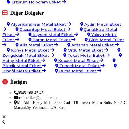
Erzurum Hologram Etiket
Diğer Bölgeler
Afyonkarahisar Metal Etiket
Aydın Metal Etiket
Gaziantep Metal Etiket
Çanakkale Metal
Etiket
Kayseri Metal Etiket
Yalova Metal
Etiket
Bartın Metal Etiket
Bitlis Metal Etiket
Kilis Metal Etiket
Ardahan Metal Etiket
Konya Metal Etiket
Ordu Metal Etiket
Zonguldak Metal Etiket
Tokat Metal Etiket
Hatay Metal Etiket
Kocaeli Metal Etiket
Bilecik Metal Etiket
Tunceli Metal Etiket
Bingöl Metal Etiket
Bursa Metal Etiket
İletişim
0545 168 45 45
ostimetiket@gmail.com
M. Akif Ersoy Mah. 328. Cad. TR Invest Metro Suits No:2 G
Macunköy-Yenimahalle/Ankara