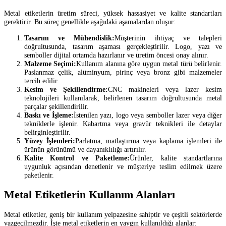
Metal etiketlerin üretim süreci, yüksek hassasiyet ve kalite standartları
gerektirir. Bu süreç genellikle aşağıdaki aşamalardan oluşur:
Tasarım ve Mühendislik:
Müşterinin ihtiyaç ve talepleri
doğrultusunda, tasarım aşaması gerçekleştirilir. Logo, yazı ve
semboller dijital ortamda hazırlanır ve üretim öncesi onay alınır.
Malzeme Seçimi:
Kullanım alanına göre uygun metal türü belirlenir.
Paslanmaz çelik, alüminyum, pirinç veya bronz gibi malzemeler
tercih edilir.
Kesim ve Şekillendirme:
CNC makineleri veya lazer kesim
teknolojileri kullanılarak, belirlenen tasarım doğrultusunda metal
parçalar şekillendirilir.
Baskı ve İşleme:
İstenilen yazı, logo veya semboller lazer veya diğer
tekniklerle işlenir. Kabartma veya gravür teknikleri ile detaylar
belirginleştirilir.
Yüzey İşlemleri:
Parlatma, matlaştırma veya kaplama işlemleri ile
ürünün görünümü ve dayanıklılığı artırılır.
Kalite Kontrol ve Paketleme:
Ürünler, kalite standartlarına
uygunluk açısından denetlenir ve müşteriye teslim edilmek üzere
paketlenir.
Metal Etiketlerin Kullanım Alanları
Metal etiketler, geniş bir kullanım yelpazesine sahiptir ve çeşitli sektörlerde
vazgeçilmezdir. İşte metal etiketlerin en yaygın kullanıldığı alanlar: