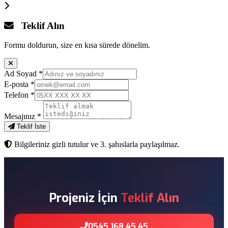
Teklif Alın
Formu doldurun, size en kısa sürede dönelim.
Ad Soyad
*
E-posta
*
Telefon
*
Mesajınız
*
Teklif İste
Bilgileriniz gizli tutulur ve 3. şahıslarla paylaşılmaz.
Projeniz İçin
Teklif Alın
0545 168 45 45