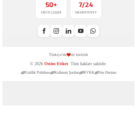
50+
7/24
ÜRÜN ÇEŞIDI
MEMNUNIYET
Türkiye'de
ile üretildi
© 2026
Ostim Etiket
. Tüm hakları saklıdır.
Gizlilik Politikası
Kullanım Şartları
KVKK
Site Haritası