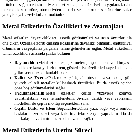
ürünler sağlamaktadır. Metal etiketler, endüstriyel uygulamalardan
perakende sektörüne, otomotivden elektrik ve elektronik sektörlerine kadar
geniş bir yelpazede kullanılmaktadır.
Metal Etiketlerin Özellikleri ve Avantajları
Metal etiketler, dayanıklılıkları, estetik görünümleri ve uzun ömürleri ile
öne çıkar. Özellikle zorlu çalışma koşullarına dayanıklı olmaları, endüstriyel
ortamların vazgeçilmez parçaları haline gelmelerini sağlar. Metal etiketlerin
temel özellikleri arasında şunlar bulunur:
Dayanıklılık:
Metal etiketler, çizilmelere, aşınmalara ve kimyasal
maddelere karşı yüksek direnç gösterir. Bu özellikleri sayesinde uzun
yıllar sorunsuz kullanılabilirler.
Kalite ve Estetik:
Paslanmaz çelik, alüminyum veya pirinç gibi
yüksek kaliteli metaller kullanılarak üretilirler. Bu da estetik açıdan
göze hoş görünmelerini sağlar.
Uygulanabilirlik:
Metal etiketler, çeşitli yüzeylere kolayca
yapıştırılabilir veya lehimlenebilir. Ayrıca, delikli veya yapışkanlı
modelleri ile çeşitli montaj seçenekleri sunar.
Çeşitli Baskı ve İşlem Seçenekleri:
Olası yazı, logo veya sembol
baskıları lazer, ofset veya kabartma teknikleriyle yapılabilir. Bu da
markalaşma ve tanıtım açısından avantaj sağlar.
Metal Etiketlerin Üretim Süreci