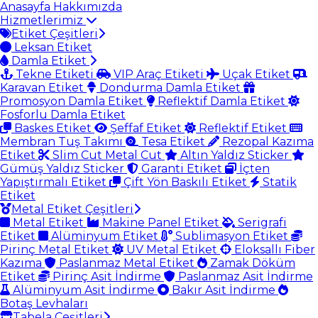
Anasayfa
Hakkımızda
Hizmetlerimiz
Etiket Çeşitleri
Leksan Etiket
Damla Etiket
Tekne Etiketi
VIP Araç Etiketi
Uçak Etiket
Karavan Etiket
Dondurma Damla Etiket
Promosyon Damla Etiket
Reflektif Damla Etiket
Fosforlu Damla Etiket
Baskes Etiket
Şeffaf Etiket
Reflektif Etiket
Membran Tuş Takımı
Tesa Etiket
Rezopal Kazıma
Etiket
Slim Cut Metal Cut
Altın Yaldız Sticker
Gümüş Yaldız Sticker
Garanti Etiket
İçten
Yapıştırmalı Etiket
Çift Yön Baskılı Etiket
Statik
Etiket
Metal Etiket Çeşitleri
Metal Etiket
Makine Panel Etiket
Serigrafi
Etiket
Alüminyum Etiket
Sublimasyon Etiket
Pirinç Metal Etiket
UV Metal Etiket
Eloksallı Fiber
Kazıma
Paslanmaz Metal Etiket
Zamak Döküm
Etiket
Pirinç Asit İndirme
Paslanmaz Asit İndirme
Alüminyum Asit İndirme
Bakır Asit İndirme
Botaş Levhaları
Tabela Çeşitleri