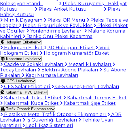
Koleksiyon Standı
Pleksi Kuruyemiş - Bakliyat
Kutusu
Pleksi Anket Kutusu
Pleksi
Bahşiş Kutusu
Mimik Diyagram
Pleksi QR Menü
Pleksi Tabela ve
Logolar
Pleksi Broşürlük ve Föylükler
Pleksi Plaket
ve Ödüller
Yönlendirme Levhaları
Makine Koruma
Kabinleri
Banko Önü Pleksi Kabartma
Hologram Etiketleri
Hologram Etiket
3D Hologram Etiket
Void
Hologram Etiket
Hologram Numaratör Etiket
Kabartma Levhalar
Cadde ve Sokak Levhaları
Mezarlık Levhaları
Tedaş Levhaları
Elektrik Abone Plakaları
Su Abone
Plakaları
Kapı Numara Levhaları
GES Levhaları
GES Solar Etiketleri
GES Güneş Enerji Levhaları
Kabartmalı PVC Etiket
Kabartmalı Tekstil Etiket
Kabartmalı Termos Etiket
Kabartmalı Kupa Etiket
Kabartmalı Şişe Etiket
Trafik Otopark Ekipmanları
Plastik ve Metal Trafik Otopark Ekipmanları
ADR
Levhaları
İş Güvenliği Levhaları
Tehlike Uyarı
İşaretleri
Ledli İkaz Sistemleri