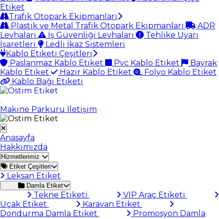
Etiket
Trafik Otopark Ekipmanları
Plastik ve Metal Trafik Otopark Ekipmanları
ADR
Levhaları
İş Güvenliği Levhaları
Tehlike Uyarı
İşaretleri
Ledli İkaz Sistemleri
Kablo Etiketi Çeşitleri
Paslanmaz Kablo Etiket
Pvc Kablo Etiket
Bayrak
Kablo Etiket
Hazır Kablo Etiket
Folyo Kablo Etiket
Kablo Bağı Etiketi
Makine Parkuru
İletişim
Anasayfa
Hakkımızda
Hizmetlerimiz
Etiket Çeşitleri
Leksan Etiket
Damla Etiket
Tekne Etiketi
VIP Araç Etiketi
Uçak Etiket
Karavan Etiket
Dondurma Damla Etiket
Promosyon Damla