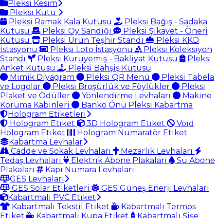
Pleksi Kesim
Pleksi Kutu
Pleksi Ramak Kala Kutusu
Pleksi Bağış - Sadaka
Kutusu
Pleksi Oy Sandığı
Pleksi Şikayet - Öneri
Kutusu
Pleksi Ürün Teşhir Standı
Pleksi KKD
İstasyonu
Pleksi Loto İstasyonu
Pleksi Koleksiyon
Standı
Pleksi Kuruyemiş - Bakliyat Kutusu
Pleksi
Anket Kutusu
Pleksi Bahşiş Kutusu
Mimik Diyagram
Pleksi QR Menü
Pleksi Tabela
ve Logolar
Pleksi Broşürlük ve Föylükler
Pleksi
Plaket ve Ödüller
Yönlendirme Levhaları
Makine
Koruma Kabinleri
Banko Önü Pleksi Kabartma
Hologram Etiketleri
Hologram Etiket
3D Hologram Etiket
Void
Hologram Etiket
Hologram Numaratör Etiket
Kabartma Levhalar
Cadde ve Sokak Levhaları
Mezarlık Levhaları
Tedaş Levhaları
Elektrik Abone Plakaları
Su Abone
Plakaları
Kapı Numara Levhaları
GES Levhaları
GES Solar Etiketleri
GES Güneş Enerji Levhaları
Kabartmalı PVC Etiket
Kabartmalı Tekstil Etiket
Kabartmalı Termos
Etiket
Kabartmalı Kupa Etiket
Kabartmalı Şişe