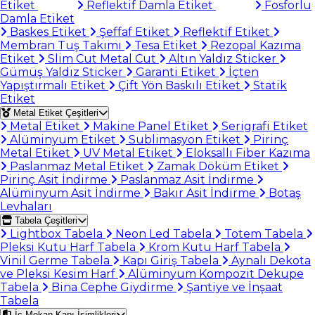
Etiket
Reflektif Damla Etiket
Fosforlu
Damla Etiket
Baskes Etiket
Şeffaf Etiket
Reflektif Etiket
Membran Tuş Takımı
Tesa Etiket
Rezopal Kazıma
Etiket
Slim Cut Metal Cut
Altın Yaldız Sticker
Gümüş Yaldız Sticker
Garanti Etiket
İçten
Yapıştırmalı Etiket
Çift Yön Baskılı Etiket
Statik
Etiket
Metal Etiket Çeşitleri
Metal Etiket
Makine Panel Etiket
Serigrafi Etiket
Alüminyum Etiket
Sublimasyon Etiket
Pirinç
Metal Etiket
UV Metal Etiket
Eloksallı Fiber Kazıma
Paslanmaz Metal Etiket
Zamak Döküm Etiket
Pirinç Asit İndirme
Paslanmaz Asit İndirme
Alüminyum Asit İndirme
Bakır Asit İndirme
Botaş
Levhaları
Tabela Çeşitleri
Lightbox Tabela
Neon Led Tabela
Totem Tabela
Pleksi Kutu Harf Tabela
Krom Kutu Harf Tabela
Vinil Germe Tabela
Kapı Giriş Tabela
Aynalı Dekota
ve Pleksi Kesim Harf
Alüminyum Kompozit Dekupe
Tabela
Bina Cephe Giydirme
Şantiye ve İnşaat
Tabela
İç Mekan Kapı İsimlikleri