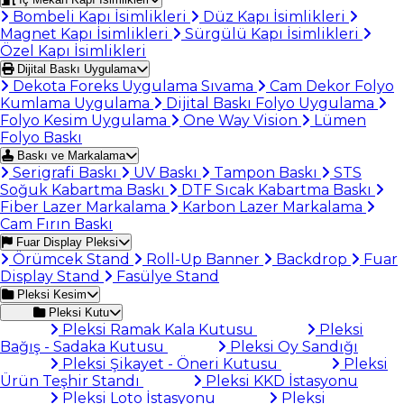
Bombeli Kapı İsimlikleri
Düz Kapı İsimlikleri
Magnet Kapı İsimlikleri
Sürgülü Kapı İsimlikleri
Özel Kapı İsimlikleri
Dijital Baskı Uygulama
Dekota Foreks Uygulama Sıvama
Cam Dekor Folyo
Kumlama Uygulama
Dijital Baskı Folyo Uygulama
Folyo Kesim Uygulama
One Way Vision
Lümen
Folyo Baskı
Baskı ve Markalama
Serigrafi Baskı
UV Baskı
Tampon Baskı
STS
Soğuk Kabartma Baskı
DTF Sıcak Kabartma Baskı
Fiber Lazer Markalama
Karbon Lazer Markalama
Cam Fırın Baskı
Fuar Display Pleksi
Örümcek Stand
Roll-Up Banner
Backdrop
Fuar
Display Stand
Fasülye Stand
Pleksi Kesim
Pleksi Kutu
Pleksi Ramak Kala Kutusu
Pleksi
Bağış - Sadaka Kutusu
Pleksi Oy Sandığı
Pleksi Şikayet - Öneri Kutusu
Pleksi
Ürün Teşhir Standı
Pleksi KKD İstasyonu
Pleksi Loto İstasyonu
Pleksi