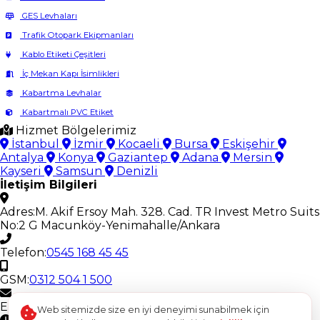
GES Levhaları
Trafik Otopark Ekipmanları
Kablo Etiketi Çeşitleri
İç Mekan Kapı İsimlikleri
Kabartma Levhalar
Kabartmalı PVC Etiket
Hizmet Bölgelerimiz
İstanbul
İzmir
Kocaeli
Bursa
Eskişehir
Antalya
Konya
Gaziantep
Adana
Mersin
Kayseri
Samsun
Denizli
İletişim Bilgileri
Adres:
M. Akif Ersoy Mah. 328. Cad. TR Invest Metro Suits
No:2 G Macunköy-Yenimahalle/Ankara
Telefon:
0545 168 45 45
GSM:
0312 504 1 500
E-Posta:
ostimetiket@gmail.com
Web sitemizde size en iyi deneyimi sunabilmek için