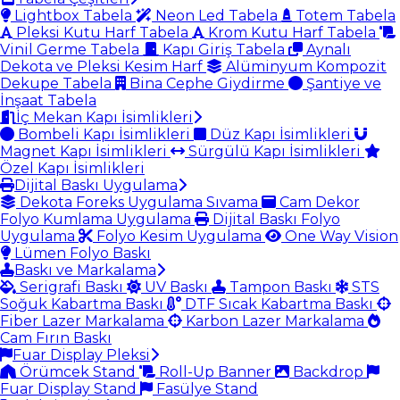
Lightbox Tabela
Neon Led Tabela
Totem Tabela
Pleksi Kutu Harf Tabela
Krom Kutu Harf Tabela
Vinil Germe Tabela
Kapı Giriş Tabela
Aynalı
Dekota ve Pleksi Kesim Harf
Alüminyum Kompozit
Dekupe Tabela
Bina Cephe Giydirme
Şantiye ve
İnşaat Tabela
İç Mekan Kapı İsimlikleri
Bombeli Kapı İsimlikleri
Düz Kapı İsimlikleri
Magnet Kapı İsimlikleri
Sürgülü Kapı İsimlikleri
Özel Kapı İsimlikleri
Dijital Baskı Uygulama
Dekota Foreks Uygulama Sıvama
Cam Dekor
Folyo Kumlama Uygulama
Dijital Baskı Folyo
Uygulama
Folyo Kesim Uygulama
One Way Vision
Lümen Folyo Baskı
Baskı ve Markalama
Serigrafi Baskı
UV Baskı
Tampon Baskı
STS
Soğuk Kabartma Baskı
DTF Sıcak Kabartma Baskı
Fiber Lazer Markalama
Karbon Lazer Markalama
Cam Fırın Baskı
Fuar Display Pleksi
Örümcek Stand
Roll-Up Banner
Backdrop
Fuar Display Stand
Fasülye Stand