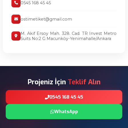
0545 168 45 45
ostimetiket@gmail.com
M. Akif Ersoy Mah. 328. Cad. TR Invest Metro
Suits No:2 G Macunköy-Yenimahalle/Ankara
Projeniz İçin
Teklif Alın
0545 168 45 45
WhatsApp