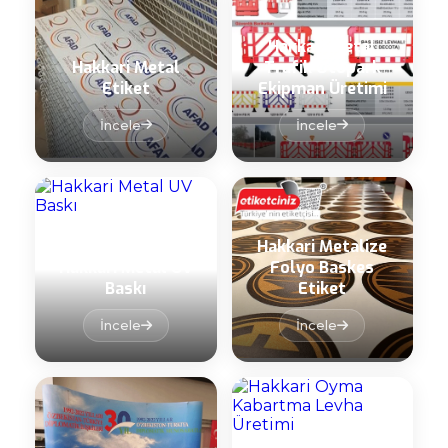
Hakkari Metal
Hakkari Metal
Trafik Otopark
Etiket
Ekipman Üretimi
İncele
İncele
Hakkari Metalize
Hakkari Metal UV
Folyo Baskes
Baskı
Etiket
İncele
İncele
Hakkari Oyma