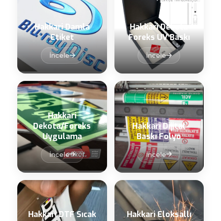
Hakkari Damla
Hakkari Dekota
Etiket
Foreks UV Baskı
İncele
İncele
Hakkari
Dekota/Foreks
Hakkari Dijital
Uygulama
Baskı Folyo
İncele
İncele
Hakkari DTF Sıcak
Hakkari Eloksallı