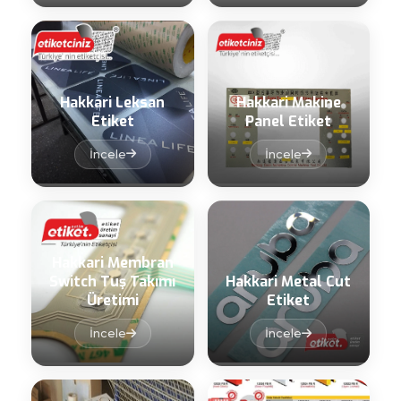
Hakkari Leksan
Hakkari Makine
Etiket
Panel Etiket
İncele
İncele
Hakkari Membran
Switch Tuş Takımı
Hakkari Metal Cut
Üretimi
Etiket
İncele
İncele