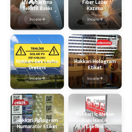
UV Kabartma
Fiber Lazer
Tekstil Baskı
Kazıma
İncele
İncele
Hakkari Ges Levha
Hakkari Hologram
Üretimi
Etiket
İncele
İncele
Hakkari İç Mekan
Hakkari Hologram
Kapı İsimlik
Numaratör Etiket
Üretimi