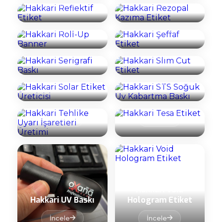
Hakkari Roll-Up
Hakkari Şeffaf
İncele
İncele
Banner
Etiket
Hakkari Serigrafi
Hakkari Slim Cut
İncele
İncele
Baskı
Etiket
Hakkari STS
Hakkari Solar
Soğuk Uv
İncele
İncele
Etiket Üreticisi
Kabartma Baskı
Hakkari Tehlike
İncele
İncele
Uyarı İşaretleri
Hakkari Tesa
Üretimi
Etiket
İncele
İncele
Hakkari Void
Hakkari UV Baskı
Hologram Etiket
Hakkari Zamak
İncele
İncele