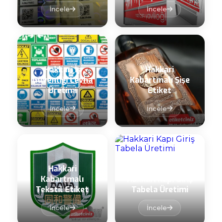
İncele
İncele
Hakkari İş
Hakkari
Güvenliği Levha
Kabartmalı Şişe
Üretimi
Etiket
İncele
İncele
Hakkari
Kabartmalı
Hakkari Kapı Giriş
Tekstil Etiket
Tabela Üretimi
İncele
İncele