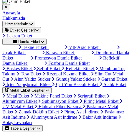
Anasayfa
Hakkımızda
Hizmetlerimiz
Etiket Çeşitleri
Leksan Etiket
Damla Etiket
Tekne Etiketi
VIP Araç Etiketi
Uçak Etiket
Karavan Etiket
Dondurma Damla
Etiket
Promosyon Damla Etiket
Reflektif
Damla Etiket
Fosforlu Damla Etiket
Baskes Etiket
Şeffaf Etiket
Reflektif Etiket
Membran Tuş
Takımı
Tesa Etiket
Rezopal Kazıma Etiket
Slim Cut Metal
Cut
Altın Yaldız Sticker
Gümüş Yaldız Sticker
Garanti Etiket
İçten Yapıştırmalı Etiket
Çift Yön Baskılı Etiket
Statik Etiket
Metal Etiket Çeşitleri
Metal Etiket
Makine Panel Etiket
Serigrafi Etiket
Alüminyum Etiket
Sublimasyon Etiket
Pirinç Metal Etiket
UV Metal Etiket
Eloksallı Fiber Kazıma
Paslanmaz Metal
Etiket
Zamak Döküm Etiket
Pirinç Asit İndirme
Paslanmaz
Asit İndirme
Alüminyum Asit İndirme
Bakır Asit İndirme
Botaş Levhaları
Tabela Çeşitleri