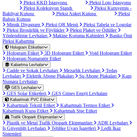
Pleksi KKD İstasyonu
Pleksi Loto İstasyonu
Pleksi Koleksiyon Standı
Pleksi Kuruyemiş -
Bakliyat Kutusu
Pleksi Anket Kutusu
Pleksi
Bahşiş Kutusu
Mimik Diyagram
Pleksi QR Menü
Pleksi Tabela ve Logolar
Pleksi Broşürlük ve Föylükler
Pleksi Plaket ve Ödüller
Yönlendirme Levhaları
Makine Koruma Kabinleri
Banko Önü
Pleksi Kabartma
Hologram Etiketleri
Hologram Etiket
3D Hologram Etiket
Void Hologram Etiket
Hologram Numaratör Etiket
Kabartma Levhalar
Cadde ve Sokak Levhaları
Mezarlık Levhaları
Tedaş
Levhaları
Elektrik Abone Plakaları
Su Abone Plakaları
Kapı
Numara Levhaları
GES Levhaları
GES Solar Etiketleri
GES Güneş Enerji Levhaları
Kabartmalı PVC Etiket
Kabartmalı Tekstil Etiket
Kabartmalı Termos Etiket
Kabartmalı Kupa Etiket
Kabartmalı Şişe Etiket
Trafik Otopark Ekipmanları
Plastik ve Metal Trafik Otopark Ekipmanları
ADR Levhaları
İş Güvenliği Levhaları
Tehlike Uyarı İşaretleri
Ledli İkaz
Sistemleri