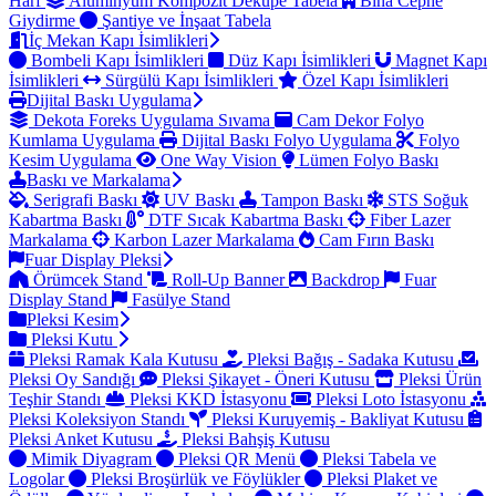
Harf
Alüminyum Kompozit Dekupe Tabela
Bina Cephe
Giydirme
Şantiye ve İnşaat Tabela
İç Mekan Kapı İsimlikleri
Bombeli Kapı İsimlikleri
Düz Kapı İsimlikleri
Magnet Kapı
İsimlikleri
Sürgülü Kapı İsimlikleri
Özel Kapı İsimlikleri
Dijital Baskı Uygulama
Dekota Foreks Uygulama Sıvama
Cam Dekor Folyo
Kumlama Uygulama
Dijital Baskı Folyo Uygulama
Folyo
Kesim Uygulama
One Way Vision
Lümen Folyo Baskı
Baskı ve Markalama
Serigrafi Baskı
UV Baskı
Tampon Baskı
STS Soğuk
Kabartma Baskı
DTF Sıcak Kabartma Baskı
Fiber Lazer
Markalama
Karbon Lazer Markalama
Cam Fırın Baskı
Fuar Display Pleksi
Örümcek Stand
Roll-Up Banner
Backdrop
Fuar
Display Stand
Fasülye Stand
Pleksi Kesim
Pleksi Kutu
Pleksi Ramak Kala Kutusu
Pleksi Bağış - Sadaka Kutusu
Pleksi Oy Sandığı
Pleksi Şikayet - Öneri Kutusu
Pleksi Ürün
Teşhir Standı
Pleksi KKD İstasyonu
Pleksi Loto İstasyonu
Pleksi Koleksiyon Standı
Pleksi Kuruyemiş - Bakliyat Kutusu
Pleksi Anket Kutusu
Pleksi Bahşiş Kutusu
Mimik Diyagram
Pleksi QR Menü
Pleksi Tabela ve
Logolar
Pleksi Broşürlük ve Föylükler
Pleksi Plaket ve