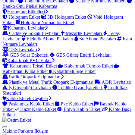
Ödüller
Yönlendirme Levhaları
Makine Koruma Kabinleri
Banko Önü Pleksi Kabartma
Hologram Etiketleri
Hologram Etiket
3D Hologram Etiket
Void Hologram
Etiket
Hologram Numaratör Etiket
Kabartma Levhalar
Cadde ve Sokak Levhaları
Mezarlık Levhaları
Tedaş
Levhaları
Elektrik Abone Plakaları
Su Abone Plakaları
Kapı
Numara Levhaları
GES Levhaları
GES Solar Etiketleri
GES Güneş Enerji Levhaları
Kabartmalı PVC Etiket
Kabartmalı Tekstil Etiket
Kabartmalı Termos Etiket
Kabartmalı Kupa Etiket
Kabartmalı Şişe Etiket
Trafik Otopark Ekipmanları
Plastik ve Metal Trafik Otopark Ekipmanları
ADR Levhaları
İş Güvenliği Levhaları
Tehlike Uyarı İşaretleri
Ledli İkaz
Sistemleri
Kablo Etiketi Çeşitleri
Paslanmaz Kablo Etiket
Pvc Kablo Etiket
Bayrak Kablo
Etiket
Hazır Kablo Etiket
Folyo Kablo Etiket
Kablo Bağı
Etiketi
Makine Parkuru
İletişim