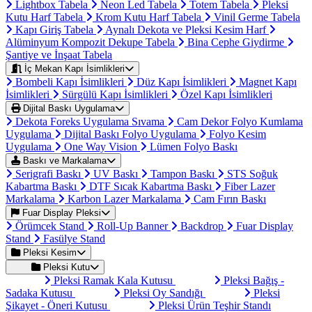
Lightbox Tabela
Neon Led Tabela
Totem Tabela
Pleksi
Kutu Harf Tabela
Krom Kutu Harf Tabela
Vinil Germe Tabela
Kapı Giriş Tabela
Aynalı Dekota ve Pleksi Kesim Harf
Alüminyum Kompozit Dekupe Tabela
Bina Cephe Giydirme
Şantiye ve İnşaat Tabela
İç Mekan Kapı İsimlikleri
Bombeli Kapı İsimlikleri
Düz Kapı İsimlikleri
Magnet Kapı
İsimlikleri
Sürgülü Kapı İsimlikleri
Özel Kapı İsimlikleri
Dijital Baskı Uygulama
Dekota Foreks Uygulama Sıvama
Cam Dekor Folyo Kumlama
Uygulama
Dijital Baskı Folyo Uygulama
Folyo Kesim
Uygulama
One Way Vision
Lümen Folyo Baskı
Baskı ve Markalama
Serigrafi Baskı
UV Baskı
Tampon Baskı
STS Soğuk
Kabartma Baskı
DTF Sıcak Kabartma Baskı
Fiber Lazer
Markalama
Karbon Lazer Markalama
Cam Fırın Baskı
Fuar Display Pleksi
Örümcek Stand
Roll-Up Banner
Backdrop
Fuar Display
Stand
Fasülye Stand
Pleksi Kesim
Pleksi Kutu
Pleksi Ramak Kala Kutusu
Pleksi Bağış -
Sadaka Kutusu
Pleksi Oy Sandığı
Pleksi
Şikayet - Öneri Kutusu
Pleksi Ürün Teşhir Standı