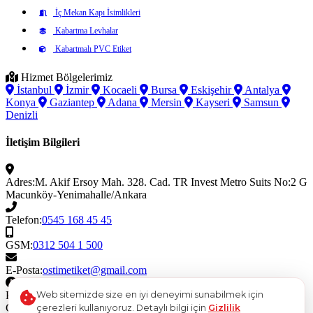
İç Mekan Kapı İsimlikleri
Kabartma Levhalar
Kabartmalı PVC Etiket
Hizmet Bölgelerimiz
İstanbul
İzmir
Kocaeli
Bursa
Eskişehir
Antalya
Konya
Gaziantep
Adana
Mersin
Kayseri
Samsun
Denizli
İletişim Bilgileri
Adres:
M. Akif Ersoy Mah. 328. Cad. TR Invest Metro Suits No:2 G
Macunköy-Yenimahalle/Ankara
Telefon:
0545 168 45 45
GSM:
0312 504 1 500
E-Posta:
ostimetiket@gmail.com
Çalışma Saatleri
Web sitemizde size en iyi deneyimi sunabilmek için
Pazartesi - Cuma
08:30 - 18:30
Cumartesi
08:30 - 17:00
çerezleri kullanıyoruz. Detaylı bilgi için
Gizlilik