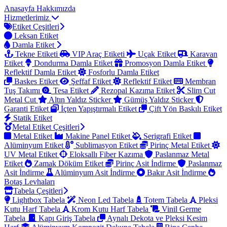
Anasayfa
Hakkımızda
Hizmetlerimiz
Etiket Çeşitleri
Leksan Etiket
Damla Etiket
Tekne Etiketi
VIP Araç Etiketi
Uçak Etiket
Karavan
Etiket
Dondurma Damla Etiket
Promosyon Damla Etiket
Reflektif Damla Etiket
Fosforlu Damla Etiket
Baskes Etiket
Şeffaf Etiket
Reflektif Etiket
Membran
Tuş Takımı
Tesa Etiket
Rezopal Kazıma Etiket
Slim Cut
Metal Cut
Altın Yaldız Sticker
Gümüş Yaldız Sticker
Garanti Etiket
İçten Yapıştırmalı Etiket
Çift Yön Baskılı Etiket
Statik Etiket
Metal Etiket Çeşitleri
Metal Etiket
Makine Panel Etiket
Serigrafi Etiket
Alüminyum Etiket
Sublimasyon Etiket
Pirinç Metal Etiket
UV Metal Etiket
Eloksallı Fiber Kazıma
Paslanmaz Metal
Etiket
Zamak Döküm Etiket
Pirinç Asit İndirme
Paslanmaz
Asit İndirme
Alüminyum Asit İndirme
Bakır Asit İndirme
Botaş Levhaları
Tabela Çeşitleri
Lightbox Tabela
Neon Led Tabela
Totem Tabela
Pleksi
Kutu Harf Tabela
Krom Kutu Harf Tabela
Vinil Germe
Tabela
Kapı Giriş Tabela
Aynalı Dekota ve Pleksi Kesim