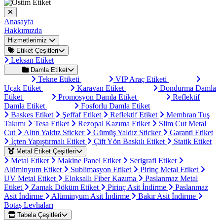
Anasayfa
Hakkımızda
Hizmetlerimiz
Etiket Çeşitleri
Leksan Etiket
Damla Etiket
Tekne Etiketi
VIP Araç Etiketi
Uçak Etiket
Karavan Etiket
Dondurma Damla
Etiket
Promosyon Damla Etiket
Reflektif
Damla Etiket
Fosforlu Damla Etiket
Baskes Etiket
Şeffaf Etiket
Reflektif Etiket
Membran Tuş
Takımı
Tesa Etiket
Rezopal Kazıma Etiket
Slim Cut Metal
Cut
Altın Yaldız Sticker
Gümüş Yaldız Sticker
Garanti Etiket
İçten Yapıştırmalı Etiket
Çift Yön Baskılı Etiket
Statik Etiket
Metal Etiket Çeşitleri
Metal Etiket
Makine Panel Etiket
Serigrafi Etiket
Alüminyum Etiket
Sublimasyon Etiket
Pirinç Metal Etiket
UV Metal Etiket
Eloksallı Fiber Kazıma
Paslanmaz Metal
Etiket
Zamak Döküm Etiket
Pirinç Asit İndirme
Paslanmaz
Asit İndirme
Alüminyum Asit İndirme
Bakır Asit İndirme
Botaş Levhaları
Tabela Çeşitleri