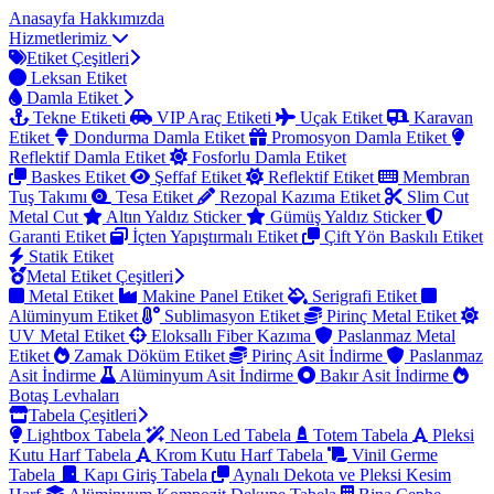
Anasayfa
Hakkımızda
Hizmetlerimiz
Etiket Çeşitleri
Leksan Etiket
Damla Etiket
Tekne Etiketi
VIP Araç Etiketi
Uçak Etiket
Karavan
Etiket
Dondurma Damla Etiket
Promosyon Damla Etiket
Reflektif Damla Etiket
Fosforlu Damla Etiket
Baskes Etiket
Şeffaf Etiket
Reflektif Etiket
Membran
Tuş Takımı
Tesa Etiket
Rezopal Kazıma Etiket
Slim Cut
Metal Cut
Altın Yaldız Sticker
Gümüş Yaldız Sticker
Garanti Etiket
İçten Yapıştırmalı Etiket
Çift Yön Baskılı Etiket
Statik Etiket
Metal Etiket Çeşitleri
Metal Etiket
Makine Panel Etiket
Serigrafi Etiket
Alüminyum Etiket
Sublimasyon Etiket
Pirinç Metal Etiket
UV Metal Etiket
Eloksallı Fiber Kazıma
Paslanmaz Metal
Etiket
Zamak Döküm Etiket
Pirinç Asit İndirme
Paslanmaz
Asit İndirme
Alüminyum Asit İndirme
Bakır Asit İndirme
Botaş Levhaları
Tabela Çeşitleri
Lightbox Tabela
Neon Led Tabela
Totem Tabela
Pleksi
Kutu Harf Tabela
Krom Kutu Harf Tabela
Vinil Germe
Tabela
Kapı Giriş Tabela
Aynalı Dekota ve Pleksi Kesim