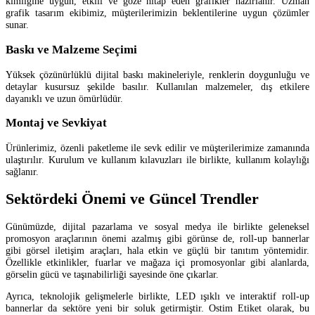
kimliğine uygun, etkili ve göze hitap eden grafikler hazırlanır. Uzman
grafik tasarım ekibimiz, müşterilerimizin beklentilerine uygun çözümler
sunar.
Baskı ve Malzeme Seçimi
Yüksek çözünürlüklü dijital baskı makineleriyle, renklerin doygunluğu ve
detaylar kusursuz şekilde basılır. Kullanılan malzemeler, dış etkilere
dayanıklı ve uzun ömürlüdür.
Montaj ve Sevkiyat
Ürünlerimiz, özenli paketleme ile sevk edilir ve müşterilerimize zamanında
ulaştırılır. Kurulum ve kullanım kılavuzları ile birlikte, kullanım kolaylığı
sağlanır.
Sektördeki Önemi ve Güncel Trendler
Günümüzde, dijital pazarlama ve sosyal medya ile birlikte geleneksel
promosyon araçlarının önemi azalmış gibi görünse de, roll-up bannerlar
gibi görsel iletişim araçları, hala etkin ve güçlü bir tanıtım yöntemidir.
Özellikle etkinlikler, fuarlar ve mağaza içi promosyonlar gibi alanlarda,
görselin gücü ve taşınabilirliği sayesinde öne çıkarlar.
Ayrıca, teknolojik gelişmelerle birlikte, LED ışıklı ve interaktif roll-up
bannerlar da sektöre yeni bir soluk getirmiştir. Ostim Etiket olarak, bu