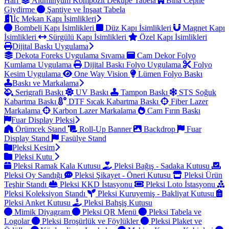
Harf
Alüminyum Kompozit Dekupe Tabela
Bina Cephe
Giydirme
Şantiye ve İnşaat Tabela
İç Mekan Kapı İsimlikleri
Bombeli Kapı İsimlikleri
Düz Kapı İsimlikleri
Magnet Kapı
İsimlikleri
Sürgülü Kapı İsimlikleri
Özel Kapı İsimlikleri
Dijital Baskı Uygulama
Dekota Foreks Uygulama Sıvama
Cam Dekor Folyo
Kumlama Uygulama
Dijital Baskı Folyo Uygulama
Folyo
Kesim Uygulama
One Way Vision
Lümen Folyo Baskı
Baskı ve Markalama
Serigrafi Baskı
UV Baskı
Tampon Baskı
STS Soğuk
Kabartma Baskı
DTF Sıcak Kabartma Baskı
Fiber Lazer
Markalama
Karbon Lazer Markalama
Cam Fırın Baskı
Fuar Display Pleksi
Örümcek Stand
Roll-Up Banner
Backdrop
Fuar
Display Stand
Fasülye Stand
Pleksi Kesim
Pleksi Kutu
Pleksi Ramak Kala Kutusu
Pleksi Bağış - Sadaka Kutusu
Pleksi Oy Sandığı
Pleksi Şikayet - Öneri Kutusu
Pleksi Ürün
Teşhir Standı
Pleksi KKD İstasyonu
Pleksi Loto İstasyonu
Pleksi Koleksiyon Standı
Pleksi Kuruyemiş - Bakliyat Kutusu
Pleksi Anket Kutusu
Pleksi Bahşiş Kutusu
Mimik Diyagram
Pleksi QR Menü
Pleksi Tabela ve
Logolar
Pleksi Broşürlük ve Föylükler
Pleksi Plaket ve