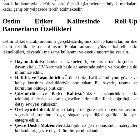
pratik kullanımıyla küçük ve orta ölçekli işletmelerden büyük markalara
kadar geniş bir yelpazede tercih edilmektedir.
Ostim Etiket Kalitesinde Roll-Up
Bannerların Özellikleri
Ostim Etiket olarak, üretimini gerçekleştirdiğimiz roll-up bannerlar, bir dizi
üstün özellik ile donatılmıştır. Bunlar arasında yüksek kaliteli baskı
teknolojileri, dayanıklı malzeme kullanımı ve estetik tasarımlar yer alır.
Dayanıklılık:
Kullanılan malzemeler, iç ve dış ortam koşullarına
dayanıklıdır. UV korumalı baskılar sayesinde solma ve bozulma riski
minimize edilir.
Hafiflik ve Taşınabilirlik:
Ürünlerimiz, hafif alüminyum gövde ve
kolay kurulum özellikleriyle öne çıkar. Bu sayede, taşıma ve
kurulumu oldukça pratiktir.
Çözünürlük ve Baskı Kalitesi:
Yüksek çözünürlüklü baskı
teknolojisi ile net ve canlı görseller elde edilir. Renk doğruluğu ve
detay seviyesi yüksektir.
Özelleştirilebilirlik:
Müşteri taleplerine göre farklı boyut ve tasarım
seçenekleri sunulur. Logo, slogan veya diğer grafikler kolayca
entegre edilir.
Çevre Dostu Malzemeler:
Ekolojik ve geri dönüşümlü materyaller
kullanılarak, çevre duyarlı üretim yapılmaktadır.