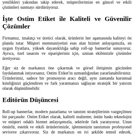
yenilikleri yakından takip ederek, müşterilerimize en güncel ve etkili
çözümleri sunmayı sürdürüyoruz.
İşte Ostim Etiket ile Kaliteli ve Güvenilir
Çözümler
Firmamız, imalatçı ve üretici olarak, ürünlerin her aşamasında kaliteyi ön
planda tutar. Müşteri memnuniyetini esas alan hizmet anlayışımızla, en
uygun fiyatlara, yüksek dayanıklılığa sahip roll-up bannerlar sunuyoruz.
Ayrıca, özel tasarım ve siparişleriniz için, uzman ekibimizle çözümler
üretiyoruz.
Eğer siz de markanızı öne çıkarmak ve görsel iletişimin gücünden
faydalanmak istiyorsanız, Ostim Etiket'in uzmanlığından yararlanabilirsiniz.
Ürünlerimiz, sadece bir promosyon aracı değil, aynı zamanda kurumsal
kimliğinizi güçlendiren ve fark yaratmanızı sağlayan stratejik bir yatırım
olarak düşünülmelidir.
Editörün Düşüncesi
Roll-up bannerlar, modern pazarlama ve tanıtım stratejilerinin vazgeçilmez
bir parçasıdır. Ostim Etiket olarak, kaliteli malzeme, üstün baskı teknolojisi
ve müşteri odaklı hizmet anlayışımızla, sektörde fark yaratıyoruz. Uzun
ömürlü, estetik ve etkili ürünlerimizle, işletmenizin tanıtımını profesyonel
seviyeye çıkarıyoruz. Siz de markanızı en iyi şekilde temsil edecek,