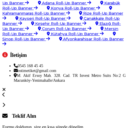
Up Banner
Adana Roll-Up Banner
Karabük
Roll-Up Banner
Konya Roll-Up Banner
Kahramanmaraş Roll-Up Banner
Rize Roll-Up Banner
Kayseri Roll-Up Banner
Çanakkale Roll-Up
Banner
Kırşehir Roll-Up Banner
Elazığ Roll-
Up Banner
Çorum Roll-Up Banner
Mersin
Roll-Up Banner
Kütahya Roll-Up Banner
Sinop Roll-Up Banner
Afyonkarahisar Roll-Up Banner
İletişim
0545 168 45 45
ostimetiket@gmail.com
M. Akif Ersoy Mah. 328. Cad. TR Invest Metro Suits No:2 G
Macunköy-Yenimahalle/Ankara
Teklif Alın
Formu doldurun, size en kısa sürede dönelim.