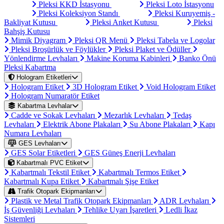
Pleksi KKD İstasyonu
Pleksi Loto İstasyonu
Pleksi Koleksiyon Standı
Pleksi Kuruyemiş -
Bakliyat Kutusu
Pleksi Anket Kutusu
Pleksi
Bahşiş Kutusu
Mimik Diyagram
Pleksi QR Menü
Pleksi Tabela ve Logolar
Pleksi Broşürlük ve Föylükler
Pleksi Plaket ve Ödüller
Yönlendirme Levhaları
Makine Koruma Kabinleri
Banko Önü
Pleksi Kabartma
Hologram Etiketleri
Hologram Etiket
3D Hologram Etiket
Void Hologram Etiket
Hologram Numaratör Etiket
Kabartma Levhalar
Cadde ve Sokak Levhaları
Mezarlık Levhaları
Tedaş
Levhaları
Elektrik Abone Plakaları
Su Abone Plakaları
Kapı
Numara Levhaları
GES Levhaları
GES Solar Etiketleri
GES Güneş Enerji Levhaları
Kabartmalı PVC Etiket
Kabartmalı Tekstil Etiket
Kabartmalı Termos Etiket
Kabartmalı Kupa Etiket
Kabartmalı Şişe Etiket
Trafik Otopark Ekipmanları
Plastik ve Metal Trafik Otopark Ekipmanları
ADR Levhaları
İş Güvenliği Levhaları
Tehlike Uyarı İşaretleri
Ledli İkaz
Sistemleri