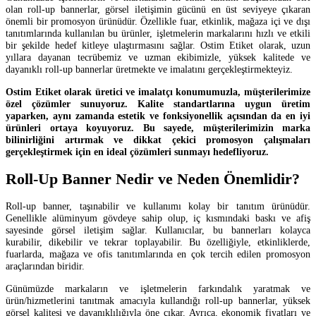
olan roll-up bannerlar, görsel iletişimin gücünü en üst seviyeye çıkaran
önemli bir promosyon ürünüdür. Özellikle fuar, etkinlik, mağaza içi ve dışı
tanıtımlarında kullanılan bu ürünler, işletmelerin markalarını hızlı ve etkili
bir şekilde hedef kitleye ulaştırmasını sağlar. Ostim Etiket olarak, uzun
yıllara dayanan tecrübemiz ve uzman ekibimizle, yüksek kalitede ve
dayanıklı roll-up bannerlar üretmekte ve imalatını gerçekleştirmekteyiz.
Ostim Etiket olarak üretici ve imalatçı konumumuzla, müşterilerimize
özel çözümler sunuyoruz. Kalite standartlarına uygun üretim
yaparken, aynı zamanda estetik ve fonksiyonellik açısından da en iyi
ürünleri ortaya koyuyoruz. Bu sayede, müşterilerimizin marka
bilinirliğini artırmak ve dikkat çekici promosyon çalışmaları
gerçekleştirmek için en ideal çözümleri sunmayı hedefliyoruz.
Roll-Up Banner Nedir ve Neden Önemlidir?
Roll-up banner, taşınabilir ve kullanımı kolay bir tanıtım ürünüdür.
Genellikle alüminyum gövdeye sahip olup, iç kısmındaki baskı ve afiş
sayesinde görsel iletişim sağlar. Kullanıcılar, bu bannerları kolayca
kurabilir, dikebilir ve tekrar toplayabilir. Bu özelliğiyle, etkinliklerde,
fuarlarda, mağaza ve ofis tanıtımlarında en çok tercih edilen promosyon
araçlarından biridir.
Günümüzde markaların ve işletmelerin farkındalık yaratmak ve
ürün/hizmetlerini tanıtmak amacıyla kullandığı roll-up bannerlar, yüksek
görsel kalitesi ve dayanıklılığıyla öne çıkar. Ayrıca, ekonomik fiyatları ve