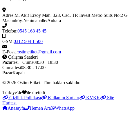
Adres:
M. Akif Ersoy Mah. 328. Cad. TR Invest Metro Suits No:2 G
Macunköy-Yenimahalle/Ankara
Telefon:
0545 168 45 45
GSM:
0312 504 1 500
E-Posta:
ostimetiket@gmail.com
Çalışma Saatleri
Pazartesi - Cuma
08:30 - 18:30
Cumartesi
08:30 - 17:00
Pazar
Kapalı
© 2026
Ostim Etiket
. Tüm hakları saklıdır.
Türkiye'de
ile üretildi
Gizlilik Politikası
Kullanım Şartları
KVKK
Site
Haritası
Anasayfa
Hemen Ara
WhatsApp