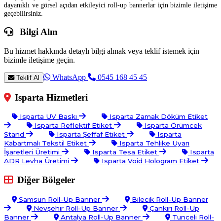
dayanıklı ve görsel açıdan etkileyici roll-up bannerlar için bizimle iletişime
geçebilirsiniz.
Bilgi Alın
Bu hizmet hakkında detaylı bilgi almak veya teklif istemek için
bizimle iletişime geçin.
WhatsApp
0545 168 45 45
Teklif Al
Isparta Hizmetleri
Isparta UV Baskı
Isparta Zamak Döküm Etiket
Isparta Reflektif Etiket
Isparta Örümcek
Stand
Isparta Şeffaf Etiket
Isparta
Kabartmalı Tekstil Etiket
Isparta Tehlike Uyarı
İşaretleri Üretimi
Isparta Tesa Etiket
Isparta
ADR Levha Üretimi
Isparta Void Hologram Etiket
Diğer Bölgeler
Samsun Roll-Up Banner
Bilecik Roll-Up Banner
Nevşehir Roll-Up Banner
Çankırı Roll-Up
Banner
Antalya Roll-Up Banner
Tunceli Roll-