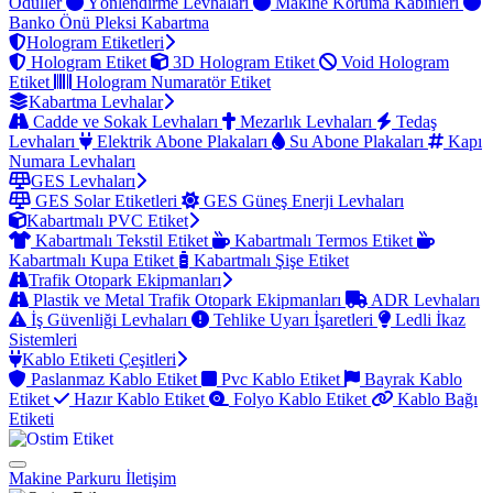
Ödüller
Yönlendirme Levhaları
Makine Koruma Kabinleri
Banko Önü Pleksi Kabartma
Hologram Etiketleri
Hologram Etiket
3D Hologram Etiket
Void Hologram
Etiket
Hologram Numaratör Etiket
Kabartma Levhalar
Cadde ve Sokak Levhaları
Mezarlık Levhaları
Tedaş
Levhaları
Elektrik Abone Plakaları
Su Abone Plakaları
Kapı
Numara Levhaları
GES Levhaları
GES Solar Etiketleri
GES Güneş Enerji Levhaları
Kabartmalı PVC Etiket
Kabartmalı Tekstil Etiket
Kabartmalı Termos Etiket
Kabartmalı Kupa Etiket
Kabartmalı Şişe Etiket
Trafik Otopark Ekipmanları
Plastik ve Metal Trafik Otopark Ekipmanları
ADR Levhaları
İş Güvenliği Levhaları
Tehlike Uyarı İşaretleri
Ledli İkaz
Sistemleri
Kablo Etiketi Çeşitleri
Paslanmaz Kablo Etiket
Pvc Kablo Etiket
Bayrak Kablo
Etiket
Hazır Kablo Etiket
Folyo Kablo Etiket
Kablo Bağı
Etiketi
Makine Parkuru
İletişim