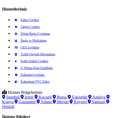
Hizmetlerimiz
Etiket Çeşitleri
Tabela Çeşitleri
Dijital Baskı Uygulama
Baskı ve Markalama
GES Levhaları
Trafik Otopark Ekipmanları
Kablo Etiketi Çeşitleri
İç Mekan Kapı İsimlikleri
Kabartma Levhalar
Kabartmalı PVC Etiket
Hizmet Bölgelerimiz
İstanbul
İzmir
Kocaeli
Bursa
Eskişehir
Antalya
Konya
Gaziantep
Adana
Mersin
Kayseri
Samsun
Denizli
İletişim Bilgileri