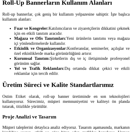
Roll-Up Bannerların Kullanım Alanları
Roll-up bannerlar, çok geniş bir kullanım yelpazesine sahiptir. İşte başlıca
kullanım alanları:
Fuar ve Kongreler:
Katılımcıların ve ziyaretçilerin dikkatini çekmek
için en etkili tanıtım aracıdır.
Mağaza ve Ofis Tanıtımları:
Yeni ürünlerin tanıtımı veya mağaza
içi yönlendirmelerde kullanılır.
Etkinlik ve Organizasyonlar:
Konferanslar, seminerler, açılışlar ve
özel etkinliklerde marka görünürlüğünü artırır.
Kurumsal Tanıtım:
Şirketlerin dış ve iç iletişiminde profesyonel
görünüm sağlar.
Yol ve Trafik Reklamları:
Dış ortamda dikkat çekici ve etkili
reklamlar için tercih edilir.
Üretim Süreci ve Kalite Standartlarımız
Ostim Etiket olarak, roll-up banner üretiminde en son teknolojileri
kullanıyoruz. Sürecimiz, müşteri memnuniyetini ve kaliteyi ön planda
tutarak, titizlikle yürütülür.
Proje Analizi ve Tasarım
Müşteri taleplerini detaylıca analiz ediyoruz. Tasarım aşamasında, markanın