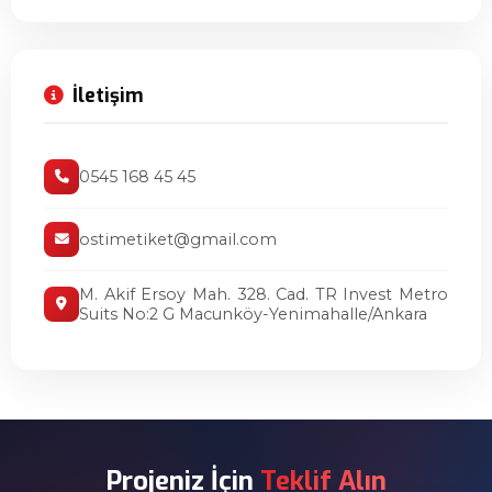
İletişim
0545 168 45 45
ostimetiket@gmail.com
M. Akif Ersoy Mah. 328. Cad. TR Invest Metro
Suits No:2 G Macunköy-Yenimahalle/Ankara
Projeniz İçin
Teklif Alın