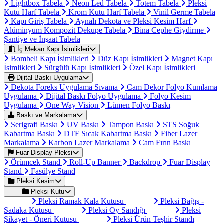
Lightbox Tabela
Neon Led Tabela
Totem Tabela
Pleksi
Kutu Harf Tabela
Krom Kutu Harf Tabela
Vinil Germe Tabela
Kapı Giriş Tabela
Aynalı Dekota ve Pleksi Kesim Harf
Alüminyum Kompozit Dekupe Tabela
Bina Cephe Giydirme
Şantiye ve İnşaat Tabela
İç Mekan Kapı İsimlikleri
Bombeli Kapı İsimlikleri
Düz Kapı İsimlikleri
Magnet Kapı
İsimlikleri
Sürgülü Kapı İsimlikleri
Özel Kapı İsimlikleri
Dijital Baskı Uygulama
Dekota Foreks Uygulama Sıvama
Cam Dekor Folyo Kumlama
Uygulama
Dijital Baskı Folyo Uygulama
Folyo Kesim
Uygulama
One Way Vision
Lümen Folyo Baskı
Baskı ve Markalama
Serigrafi Baskı
UV Baskı
Tampon Baskı
STS Soğuk
Kabartma Baskı
DTF Sıcak Kabartma Baskı
Fiber Lazer
Markalama
Karbon Lazer Markalama
Cam Fırın Baskı
Fuar Display Pleksi
Örümcek Stand
Roll-Up Banner
Backdrop
Fuar Display
Stand
Fasülye Stand
Pleksi Kesim
Pleksi Kutu
Pleksi Ramak Kala Kutusu
Pleksi Bağış -
Sadaka Kutusu
Pleksi Oy Sandığı
Pleksi
Şikayet - Öneri Kutusu
Pleksi Ürün Teşhir Standı