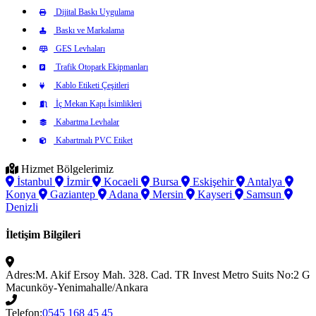
Dijital Baskı Uygulama
Baskı ve Markalama
GES Levhaları
Trafik Otopark Ekipmanları
Kablo Etiketi Çeşitleri
İç Mekan Kapı İsimlikleri
Kabartma Levhalar
Kabartmalı PVC Etiket
Hizmet Bölgelerimiz
İstanbul
İzmir
Kocaeli
Bursa
Eskişehir
Antalya
Konya
Gaziantep
Adana
Mersin
Kayseri
Samsun
Denizli
İletişim Bilgileri
Adres:
M. Akif Ersoy Mah. 328. Cad. TR Invest Metro Suits No:2 G
Macunköy-Yenimahalle/Ankara
Telefon:
0545 168 45 45