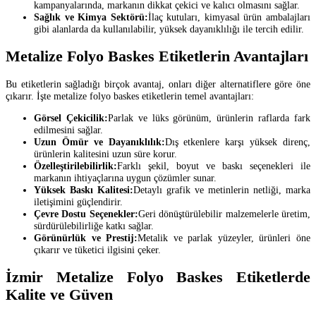
kampanyalarında, markanın dikkat çekici ve kalıcı olmasını sağlar.
Sağlık ve Kimya Sektörü:
İlaç kutuları, kimyasal ürün ambalajları
gibi alanlarda da kullanılabilir, yüksek dayanıklılığı ile tercih edilir.
Metalize Folyo Baskes Etiketlerin Avantajları
Bu etiketlerin sağladığı birçok avantaj, onları diğer alternatiflere göre öne
çıkarır. İşte metalize folyo baskes etiketlerin temel avantajları:
Görsel Çekicilik:
Parlak ve lüks görünüm, ürünlerin raflarda fark
edilmesini sağlar.
Uzun Ömür ve Dayanıklılık:
Dış etkenlere karşı yüksek direnç,
ürünlerin kalitesini uzun süre korur.
Özelleştirilebilirlik:
Farklı şekil, boyut ve baskı seçenekleri ile
markanın ihtiyaçlarına uygun çözümler sunar.
Yüksek Baskı Kalitesi:
Detaylı grafik ve metinlerin netliği, marka
iletişimini güçlendirir.
Çevre Dostu Seçenekler:
Geri dönüştürülebilir malzemelerle üretim,
sürdürülebilirliğe katkı sağlar.
Görünürlük ve Prestij:
Metalik ve parlak yüzeyler, ürünleri öne
çıkarır ve tüketici ilgisini çeker.
İzmir Metalize Folyo Baskes Etiketlerde
Kalite ve Güven