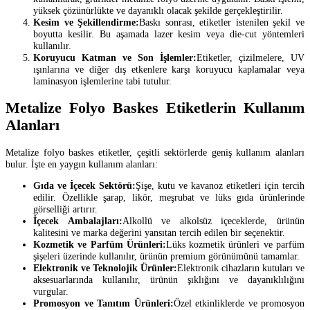
yüksek çözünürlükte ve dayanıklı olacak şekilde gerçekleştirilir.
Kesim ve Şekillendirme:
Baskı sonrası, etiketler istenilen şekil ve
boyutta kesilir. Bu aşamada lazer kesim veya die-cut yöntemleri
kullanılır.
Koruyucu Katman ve Son İşlemler:
Etiketler, çizilmelere, UV
ışınlarına ve diğer dış etkenlere karşı koruyucu kaplamalar veya
laminasyon işlemlerine tabi tutulur.
Metalize Folyo Baskes Etiketlerin Kullanım
Alanları
Metalize folyo baskes etiketler, çeşitli sektörlerde geniş kullanım alanları
bulur. İşte en yaygın kullanım alanları:
Gıda ve İçecek Sektörü:
Şişe, kutu ve kavanoz etiketleri için tercih
edilir. Özellikle şarap, likör, meşrubat ve lüks gıda ürünlerinde
görselliği artırır.
İçecek Ambalajları:
Alkollü ve alkolsüz içeceklerde, ürünün
kalitesini ve marka değerini yansıtan tercih edilen bir seçenektir.
Kozmetik ve Parfüm Ürünleri:
Lüks kozmetik ürünleri ve parfüm
şişeleri üzerinde kullanılır, ürünün premium görünümünü tamamlar.
Elektronik ve Teknolojik Ürünler:
Elektronik cihazların kutuları ve
aksesuarlarında kullanılır, ürünün şıklığını ve dayanıklılığını
vurgular.
Promosyon ve Tanıtım Ürünleri:
Özel etkinliklerde ve promosyon