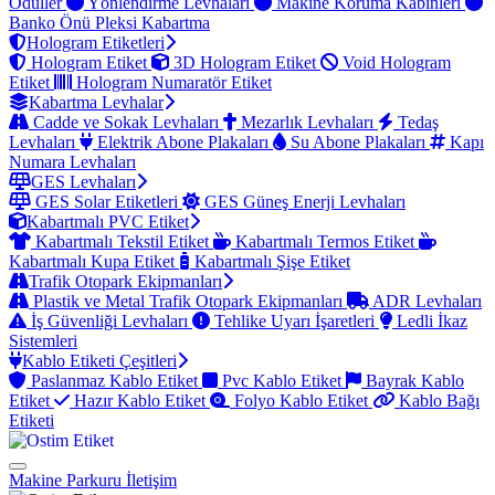
Ödüller
Yönlendirme Levhaları
Makine Koruma Kabinleri
Banko Önü Pleksi Kabartma
Hologram Etiketleri
Hologram Etiket
3D Hologram Etiket
Void Hologram
Etiket
Hologram Numaratör Etiket
Kabartma Levhalar
Cadde ve Sokak Levhaları
Mezarlık Levhaları
Tedaş
Levhaları
Elektrik Abone Plakaları
Su Abone Plakaları
Kapı
Numara Levhaları
GES Levhaları
GES Solar Etiketleri
GES Güneş Enerji Levhaları
Kabartmalı PVC Etiket
Kabartmalı Tekstil Etiket
Kabartmalı Termos Etiket
Kabartmalı Kupa Etiket
Kabartmalı Şişe Etiket
Trafik Otopark Ekipmanları
Plastik ve Metal Trafik Otopark Ekipmanları
ADR Levhaları
İş Güvenliği Levhaları
Tehlike Uyarı İşaretleri
Ledli İkaz
Sistemleri
Kablo Etiketi Çeşitleri
Paslanmaz Kablo Etiket
Pvc Kablo Etiket
Bayrak Kablo
Etiket
Hazır Kablo Etiket
Folyo Kablo Etiket
Kablo Bağı
Etiketi
Makine Parkuru
İletişim