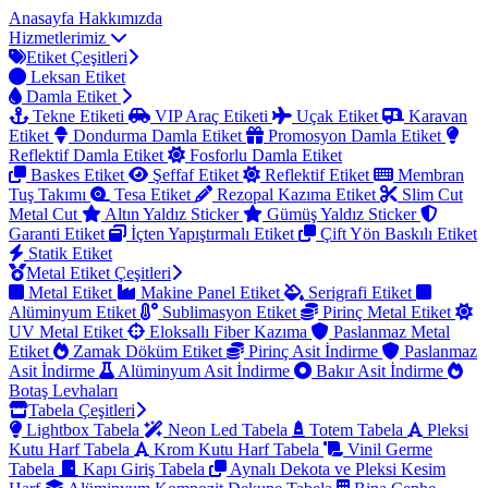
Anasayfa
Hakkımızda
Hizmetlerimiz
Etiket Çeşitleri
Leksan Etiket
Damla Etiket
Tekne Etiketi
VIP Araç Etiketi
Uçak Etiket
Karavan
Etiket
Dondurma Damla Etiket
Promosyon Damla Etiket
Reflektif Damla Etiket
Fosforlu Damla Etiket
Baskes Etiket
Şeffaf Etiket
Reflektif Etiket
Membran
Tuş Takımı
Tesa Etiket
Rezopal Kazıma Etiket
Slim Cut
Metal Cut
Altın Yaldız Sticker
Gümüş Yaldız Sticker
Garanti Etiket
İçten Yapıştırmalı Etiket
Çift Yön Baskılı Etiket
Statik Etiket
Metal Etiket Çeşitleri
Metal Etiket
Makine Panel Etiket
Serigrafi Etiket
Alüminyum Etiket
Sublimasyon Etiket
Pirinç Metal Etiket
UV Metal Etiket
Eloksallı Fiber Kazıma
Paslanmaz Metal
Etiket
Zamak Döküm Etiket
Pirinç Asit İndirme
Paslanmaz
Asit İndirme
Alüminyum Asit İndirme
Bakır Asit İndirme
Botaş Levhaları
Tabela Çeşitleri
Lightbox Tabela
Neon Led Tabela
Totem Tabela
Pleksi
Kutu Harf Tabela
Krom Kutu Harf Tabela
Vinil Germe
Tabela
Kapı Giriş Tabela
Aynalı Dekota ve Pleksi Kesim