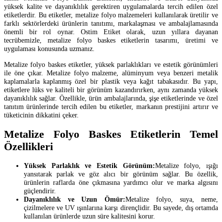
yüksek kalite ve dayanıklılık gerektiren uygulamalarda tercih edilen özel
etiketlerdir. Bu etiketler, metalize folyo malzemeleri kullanılarak üretilir ve
farklı sektörlerdeki ürünlerin tanıtımı, markalaşması ve ambalajlamasında
önemli bir rol oynar. Ostim Etiket olarak, uzun yıllara dayanan
tecrübemizle, metalize folyo baskes etiketlerin tasarımı, üretimi ve
uygulaması konusunda uzmanız.
Metalize folyo baskes etiketler, yüksek parlaklıkları ve estetik görünümleri
ile öne çıkar. Metalize folyo malzeme, alüminyum veya benzeri metalik
kaplamalarla kaplanmış özel bir plastik veya kağıt tabakasıdır. Bu yapı,
etiketlere lüks ve kaliteli bir görünüm kazandırırken, aynı zamanda yüksek
dayanıklılık sağlar. Özellikle, ürün ambalajlarında, şişe etiketlerinde ve özel
tanıtım ürünlerinde tercih edilen bu etiketler, markanın prestijini artırır ve
tüketicinin dikkatini çeker.
Metalize Folyo Baskes Etiketlerin Temel
Özellikleri
Yüksek Parlaklık ve Estetik Görünüm:
Metalize folyo, ışığı
yansıtarak parlak ve göz alıcı bir görünüm sağlar. Bu özellik,
ürünlerin raflarda öne çıkmasına yardımcı olur ve marka algısını
güçlendirir.
Dayanıklılık ve Uzun Ömür:
Metalize folyo, suya, neme,
çizilmelere ve UV ışınlarına karşı dirençlidir. Bu sayede, dış ortamda
kullanılan ürünlerde uzun süre kalitesini korur.