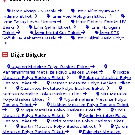
İzmir Ahşap UV Baskı
İzmir Alüminyum Asit
İndirme Etiket
İzmir Void Hologram Etiket
İzmir Botaş Levha Üretimi
İzmir Dekota Foreks UV
Baskı
İzmir Şeffaf Etiket
İzmir Hologram
Etiket
İzmir Metal Cut Etiket
İzmir STS
Soğuk Uv Kabartma Baskı
İzmir Dijital Baskı Folyo
Diğer Bölgeler
Kayseri Metalize Folyo Baskes Etiket
Kahramanmaraş Metalize Folyo Baskes Etiket
Niğde
Metalize Folyo Baskes Etiket
Sakarya Metalize Folyo
Baskes Etiket
Batman Metalize Folyo Baskes Etiket
Gaziantep Metalize Folyo Baskes Etiket
Samsun Metalize Folyo Baskes Etiket
Siirt Metalize
Folyo Baskes Etiket
Afyonkarahisar Metalize Folyo
Baskes Etiket
Hakkari Metalize Folyo Baskes Etiket
Muğla Metalize Folyo Baskes Etiket
Ordu
Metalize Folyo Baskes Etiket
Aydın Metalize Folyo
Baskes Etiket
Bitlis Metalize Folyo Baskes Etiket
Bartın Metalize Folyo Baskes Etiket
Çorum
Metalize Folyo Baskes Etiket
Eskişehir Metalize