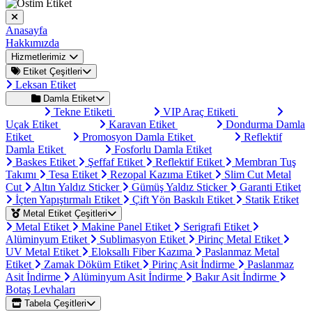
Anasayfa
Hakkımızda
Hizmetlerimiz
Etiket Çeşitleri
Leksan Etiket
Damla Etiket
Tekne Etiketi
VIP Araç Etiketi
Uçak Etiket
Karavan Etiket
Dondurma Damla
Etiket
Promosyon Damla Etiket
Reflektif
Damla Etiket
Fosforlu Damla Etiket
Baskes Etiket
Şeffaf Etiket
Reflektif Etiket
Membran Tuş
Takımı
Tesa Etiket
Rezopal Kazıma Etiket
Slim Cut Metal
Cut
Altın Yaldız Sticker
Gümüş Yaldız Sticker
Garanti Etiket
İçten Yapıştırmalı Etiket
Çift Yön Baskılı Etiket
Statik Etiket
Metal Etiket Çeşitleri
Metal Etiket
Makine Panel Etiket
Serigrafi Etiket
Alüminyum Etiket
Sublimasyon Etiket
Pirinç Metal Etiket
UV Metal Etiket
Eloksallı Fiber Kazıma
Paslanmaz Metal
Etiket
Zamak Döküm Etiket
Pirinç Asit İndirme
Paslanmaz
Asit İndirme
Alüminyum Asit İndirme
Bakır Asit İndirme
Botaş Levhaları
Tabela Çeşitleri