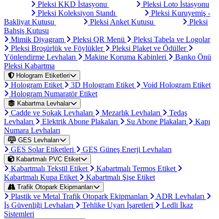
Pleksi KKD İstasyonu
Pleksi Loto İstasyonu
Pleksi Koleksiyon Standı
Pleksi Kuruyemiş -
Bakliyat Kutusu
Pleksi Anket Kutusu
Pleksi
Bahşiş Kutusu
Mimik Diyagram
Pleksi QR Menü
Pleksi Tabela ve Logolar
Pleksi Broşürlük ve Föylükler
Pleksi Plaket ve Ödüller
Yönlendirme Levhaları
Makine Koruma Kabinleri
Banko Önü
Pleksi Kabartma
Hologram Etiketleri
Hologram Etiket
3D Hologram Etiket
Void Hologram Etiket
Hologram Numaratör Etiket
Kabartma Levhalar
Cadde ve Sokak Levhaları
Mezarlık Levhaları
Tedaş
Levhaları
Elektrik Abone Plakaları
Su Abone Plakaları
Kapı
Numara Levhaları
GES Levhaları
GES Solar Etiketleri
GES Güneş Enerji Levhaları
Kabartmalı PVC Etiket
Kabartmalı Tekstil Etiket
Kabartmalı Termos Etiket
Kabartmalı Kupa Etiket
Kabartmalı Şişe Etiket
Trafik Otopark Ekipmanları
Plastik ve Metal Trafik Otopark Ekipmanları
ADR Levhaları
İş Güvenliği Levhaları
Tehlike Uyarı İşaretleri
Ledli İkaz
Sistemleri