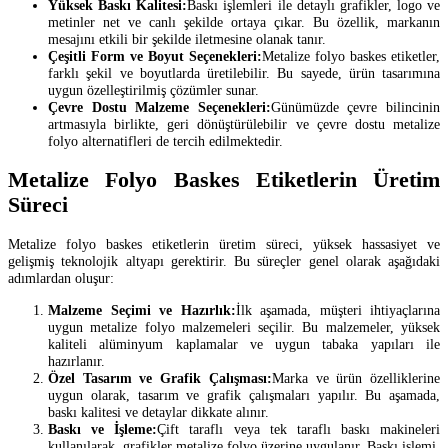
Yüksek Baskı Kalitesi:
Baskı işlemleri ile detaylı grafikler, logo ve
metinler net ve canlı şekilde ortaya çıkar. Bu özellik, markanın
mesajını etkili bir şekilde iletmesine olanak tanır.
Çeşitli Form ve Boyut Seçenekleri:
Metalize folyo baskes etiketler,
farklı şekil ve boyutlarda üretilebilir. Bu sayede, ürün tasarımına
uygun özelleştirilmiş çözümler sunar.
Çevre Dostu Malzeme Seçenekleri:
Günümüzde çevre bilincinin
artmasıyla birlikte, geri dönüştürülebilir ve çevre dostu metalize
folyo alternatifleri de tercih edilmektedir.
Metalize Folyo Baskes Etiketlerin Üretim
Süreci
Metalize folyo baskes etiketlerin üretim süreci, yüksek hassasiyet ve
gelişmiş teknolojik altyapı gerektirir. Bu süreçler genel olarak aşağıdaki
adımlardan oluşur:
Malzeme Seçimi ve Hazırlık:
İlk aşamada, müşteri ihtiyaçlarına
uygun metalize folyo malzemeleri seçilir. Bu malzemeler, yüksek
kaliteli alüminyum kaplamalar ve uygun tabaka yapıları ile
hazırlanır.
Özel Tasarım ve Grafik Çalışması:
Marka ve ürün özelliklerine
uygun olarak, tasarım ve grafik çalışmaları yapılır. Bu aşamada,
baskı kalitesi ve detaylar dikkate alınır.
Baskı ve İşleme:
Çift taraflı veya tek taraflı baskı makineleri
kullanılarak, grafikler metalize folyo üzerine uygulanır. Baskı işlemi,