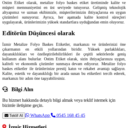
Ostim Etiket olarak, metalize folyo baskes etiket üretiminde kalite ve
müşteri memnuniyetini en üst seviyede tutuyoruz. Gelişmiş teknolojik
altyapımız ve uzman ekibimizle, müşterilerimizin ihtiyaçlarına en uygun
çözümleri sunuyoruz. Ayrıca, her aşamada kalite kontrol süreçleri
uygulayarak, ürünlerimizin yüksek standartlara uyduğundan emin oluyoruz.
Editörün Düşüncesi olarak
İzmir Metalize Folyo Baskes Etiketler, markanızı ve ürünlerinizi öne
çıkarmanın en etkili yollarından biridir. Yüksek parlaklıkları,
dayanıklılıkları ve özelleştirilebilirlikleri ile çeşitli sektörlerde geniş
kullanım alanı bulurlar. Ostim Etiket olarak, sizin ihtiyaçlarınıza uygun,
kaliteli ve ekonomik çözümler sunmaya devam ediyoruz. Metalize folyo
baskes etiketler ile ürünlerinize prestij katın ve rekabet avantajı sağlayın.
Kalite, estetik ve dayanıklılığı bir arada sunan bu etiketleri tercih ederek,
markanızı bir adım öne taşıyabilirsiniz.
Bilgi Alın
Bu hizmet hakkında detaylı bilgi almak veya teklif istemek için
bizimle iletişime geçin.
WhatsApp
0545 168 45 45
Teklif Al
İzmir Hizmetleri