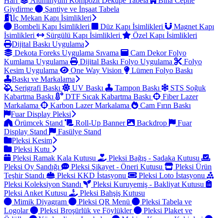
Harf
Alüminyum Kompozit Dekupe Tabela
Bina Cephe
Giydirme
Şantiye ve İnşaat Tabela
İç Mekan Kapı İsimlikleri
Bombeli Kapı İsimlikleri
Düz Kapı İsimlikleri
Magnet Kapı
İsimlikleri
Sürgülü Kapı İsimlikleri
Özel Kapı İsimlikleri
Dijital Baskı Uygulama
Dekota Foreks Uygulama Sıvama
Cam Dekor Folyo
Kumlama Uygulama
Dijital Baskı Folyo Uygulama
Folyo
Kesim Uygulama
One Way Vision
Lümen Folyo Baskı
Baskı ve Markalama
Serigrafi Baskı
UV Baskı
Tampon Baskı
STS Soğuk
Kabartma Baskı
DTF Sıcak Kabartma Baskı
Fiber Lazer
Markalama
Karbon Lazer Markalama
Cam Fırın Baskı
Fuar Display Pleksi
Örümcek Stand
Roll-Up Banner
Backdrop
Fuar
Display Stand
Fasülye Stand
Pleksi Kesim
Pleksi Kutu
Pleksi Ramak Kala Kutusu
Pleksi Bağış - Sadaka Kutusu
Pleksi Oy Sandığı
Pleksi Şikayet - Öneri Kutusu
Pleksi Ürün
Teşhir Standı
Pleksi KKD İstasyonu
Pleksi Loto İstasyonu
Pleksi Koleksiyon Standı
Pleksi Kuruyemiş - Bakliyat Kutusu
Pleksi Anket Kutusu
Pleksi Bahşiş Kutusu
Mimik Diyagram
Pleksi QR Menü
Pleksi Tabela ve
Logolar
Pleksi Broşürlük ve Föylükler
Pleksi Plaket ve