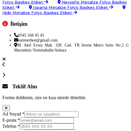
Folyo Baskes Etiket
Nevşehir Metalize Folyo Baskes
Etiket
Isparta Metalize Folyo Baskes Etiket
Iğdır Metalize Folyo Baskes Etiket
İletişim
0545 168 45 45
ostimetiket@gmail.com
M. Akif Ersoy Mah. 328. Cad. TR Invest Metro Suits No:2 G
Macunköy-Yenimahalle/Ankara
Teklif Alın
Formu doldurun, size en kısa sürede dönelim.
Ad Soyad
*
E-posta
*
Telefon
*