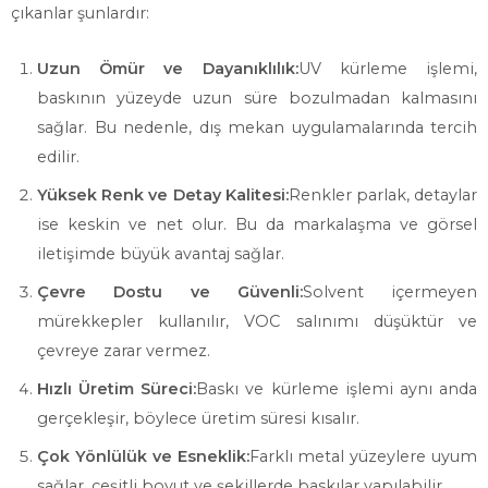
çıkanlar şunlardır:
Uzun Ömür ve Dayanıklılık:
UV kürleme işlemi,
baskının yüzeyde uzun süre bozulmadan kalmasını
sağlar. Bu nedenle, dış mekan uygulamalarında tercih
edilir.
Yüksek Renk ve Detay Kalitesi:
Renkler parlak, detaylar
ise keskin ve net olur. Bu da markalaşma ve görsel
iletişimde büyük avantaj sağlar.
Çevre Dostu ve Güvenli:
Solvent içermeyen
mürekkepler kullanılır, VOC salınımı düşüktür ve
çevreye zarar vermez.
Hızlı Üretim Süreci:
Baskı ve kürleme işlemi aynı anda
gerçekleşir, böylece üretim süresi kısalır.
Çok Yönlülük ve Esneklik:
Farklı metal yüzeylere uyum
sağlar, çeşitli boyut ve şekillerde baskılar yapılabilir.