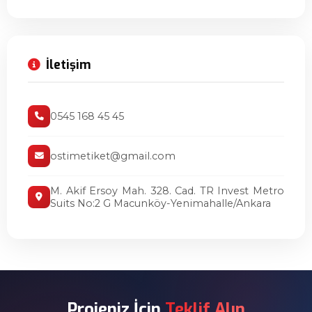
İletişim
0545 168 45 45
ostimetiket@gmail.com
M. Akif Ersoy Mah. 328. Cad. TR Invest Metro
Suits No:2 G Macunköy-Yenimahalle/Ankara
Projeniz İçin
Teklif Alın