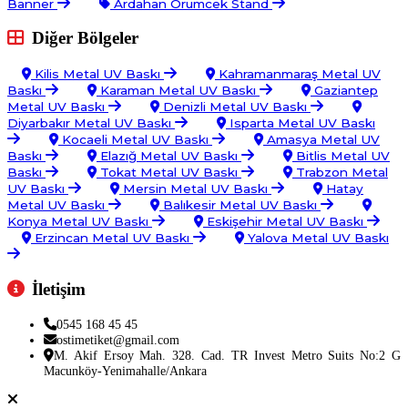
Banner
Ardahan Örümcek Stand
Diğer Bölgeler
Kilis Metal UV Baskı
Kahramanmaraş Metal UV
Baskı
Karaman Metal UV Baskı
Gaziantep
Metal UV Baskı
Denizli Metal UV Baskı
Diyarbakır Metal UV Baskı
Isparta Metal UV Baskı
Kocaeli Metal UV Baskı
Amasya Metal UV
Baskı
Elazığ Metal UV Baskı
Bitlis Metal UV
Baskı
Tokat Metal UV Baskı
Trabzon Metal
UV Baskı
Mersin Metal UV Baskı
Hatay
Metal UV Baskı
Balıkesir Metal UV Baskı
Konya Metal UV Baskı
Eskişehir Metal UV Baskı
Erzincan Metal UV Baskı
Yalova Metal UV Baskı
İletişim
0545 168 45 45
ostimetiket@gmail.com
M. Akif Ersoy Mah. 328. Cad. TR Invest Metro Suits No:2 G
Macunköy-Yenimahalle/Ankara