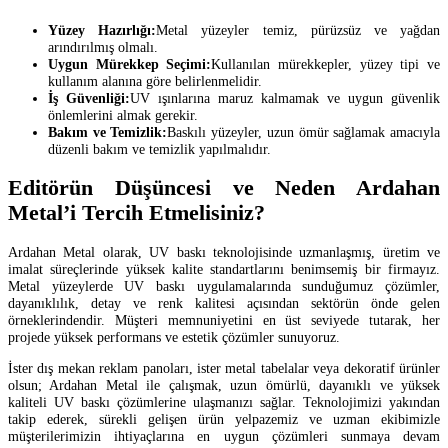
Yüzey Hazırlığı:
Metal yüzeyler temiz, pürüzsüz ve yağdan
arındırılmış olmalı.
Uygun Mürekkep Seçimi:
Kullanılan mürekkepler, yüzey tipi ve
kullanım alanına göre belirlenmelidir.
İş Güvenliği:
UV ışınlarına maruz kalmamak ve uygun güvenlik
önlemlerini almak gerekir.
Bakım ve Temizlik:
Baskılı yüzeyler, uzun ömür sağlamak amacıyla
düzenli bakım ve temizlik yapılmalıdır.
Editörün Düşüncesi ve Neden Ardahan
Metal’i Tercih Etmelisiniz?
Ardahan Metal olarak, UV baskı teknolojisinde uzmanlaşmış, üretim ve
imalat süreçlerinde yüksek kalite standartlarını benimsemiş bir firmayız.
Metal yüzeylerde UV baskı uygulamalarında sunduğumuz çözümler,
dayanıklılık, detay ve renk kalitesi açısından sektörün önde gelen
örneklerindendir. Müşteri memnuniyetini en üst seviyede tutarak, her
projede yüksek performans ve estetik çözümler sunuyoruz.
İster dış mekan reklam panoları, ister metal tabelalar veya dekoratif ürünler
olsun; Ardahan Metal ile çalışmak, uzun ömürlü, dayanıklı ve yüksek
kaliteli UV baskı çözümlerine ulaşmanızı sağlar. Teknolojimizi yakından
takip ederek, sürekli gelişen ürün yelpazemiz ve uzman ekibimizle
müşterilerimizin ihtiyaçlarına en uygun çözümleri sunmaya devam