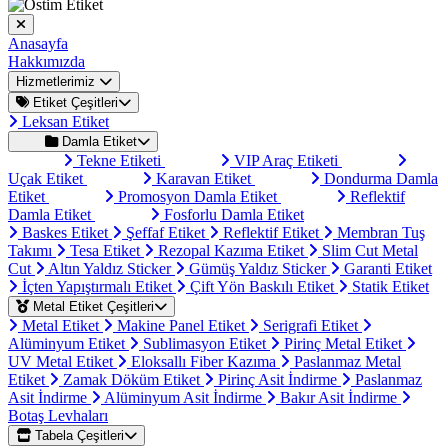
Anasayfa
Hakkımızda
Hizmetlerimiz
Etiket Çeşitleri
Leksan Etiket
Damla Etiket
Tekne Etiketi
VIP Araç Etiketi
Uçak Etiket
Karavan Etiket
Dondurma Damla
Etiket
Promosyon Damla Etiket
Reflektif
Damla Etiket
Fosforlu Damla Etiket
Baskes Etiket
Şeffaf Etiket
Reflektif Etiket
Membran Tuş
Takımı
Tesa Etiket
Rezopal Kazıma Etiket
Slim Cut Metal
Cut
Altın Yaldız Sticker
Gümüş Yaldız Sticker
Garanti Etiket
İçten Yapıştırmalı Etiket
Çift Yön Baskılı Etiket
Statik Etiket
Metal Etiket Çeşitleri
Metal Etiket
Makine Panel Etiket
Serigrafi Etiket
Alüminyum Etiket
Sublimasyon Etiket
Pirinç Metal Etiket
UV Metal Etiket
Eloksallı Fiber Kazıma
Paslanmaz Metal
Etiket
Zamak Döküm Etiket
Pirinç Asit İndirme
Paslanmaz
Asit İndirme
Alüminyum Asit İndirme
Bakır Asit İndirme
Botaş Levhaları
Tabela Çeşitleri