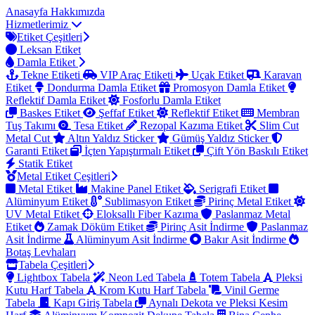
Anasayfa
Hakkımızda
Hizmetlerimiz
Etiket Çeşitleri
Leksan Etiket
Damla Etiket
Tekne Etiketi
VIP Araç Etiketi
Uçak Etiket
Karavan
Etiket
Dondurma Damla Etiket
Promosyon Damla Etiket
Reflektif Damla Etiket
Fosforlu Damla Etiket
Baskes Etiket
Şeffaf Etiket
Reflektif Etiket
Membran
Tuş Takımı
Tesa Etiket
Rezopal Kazıma Etiket
Slim Cut
Metal Cut
Altın Yaldız Sticker
Gümüş Yaldız Sticker
Garanti Etiket
İçten Yapıştırmalı Etiket
Çift Yön Baskılı Etiket
Statik Etiket
Metal Etiket Çeşitleri
Metal Etiket
Makine Panel Etiket
Serigrafi Etiket
Alüminyum Etiket
Sublimasyon Etiket
Pirinç Metal Etiket
UV Metal Etiket
Eloksallı Fiber Kazıma
Paslanmaz Metal
Etiket
Zamak Döküm Etiket
Pirinç Asit İndirme
Paslanmaz
Asit İndirme
Alüminyum Asit İndirme
Bakır Asit İndirme
Botaş Levhaları
Tabela Çeşitleri
Lightbox Tabela
Neon Led Tabela
Totem Tabela
Pleksi
Kutu Harf Tabela
Krom Kutu Harf Tabela
Vinil Germe
Tabela
Kapı Giriş Tabela
Aynalı Dekota ve Pleksi Kesim