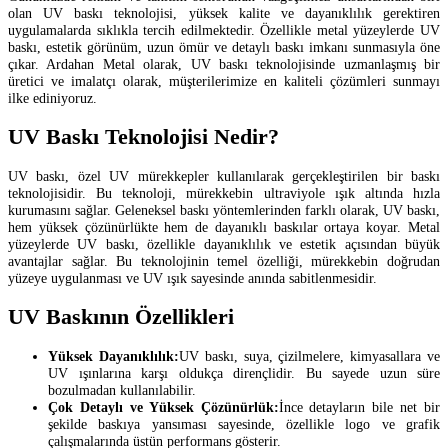
olan UV baskı teknolojisi, yüksek kalite ve dayanıklılık gerektiren
uygulamalarda sıklıkla tercih edilmektedir. Özellikle metal yüzeylerde UV
baskı, estetik görünüm, uzun ömür ve detaylı baskı imkanı sunmasıyla öne
çıkar. Ardahan Metal olarak, UV baskı teknolojisinde uzmanlaşmış bir
üretici ve imalatçı olarak, müşterilerimize en kaliteli çözümleri sunmayı
ilke ediniyoruz.
UV Baskı Teknolojisi Nedir?
UV baskı, özel UV mürekkepler kullanılarak gerçekleştirilen bir baskı
teknolojisidir. Bu teknoloji, mürekkebin ultraviyole ışık altında hızla
kurumasını sağlar. Geleneksel baskı yöntemlerinden farklı olarak, UV baskı,
hem yüksek çözünürlükte hem de dayanıklı baskılar ortaya koyar. Metal
yüzeylerde UV baskı, özellikle dayanıklılık ve estetik açısından büyük
avantajlar sağlar. Bu teknolojinin temel özelliği, mürekkebin doğrudan
yüzeye uygulanması ve UV ışık sayesinde anında sabitlenmesidir.
UV Baskının Özellikleri
Yüksek Dayanıklılık:
UV baskı, suya, çizilmelere, kimyasallara ve
UV ışınlarına karşı oldukça dirençlidir. Bu sayede uzun süre
bozulmadan kullanılabilir.
Çok Detaylı ve Yüksek Çözünürlük:
İnce detayların bile net bir
şekilde baskıya yansıması sayesinde, özellikle logo ve grafik
çalışmalarında üstün performans gösterir.