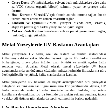
Çevre Dostu:
UV mürekkepler, solvent bazlı mürekkeplere göre daha
az VOC (uçucu organik bileşik) salınımı yapar ve çevreye daha
dosttur.
Hızlı Kuruma Süresi:
UV ışık altında anında kuruma sağlar, bu da
üretim hızını artırır ve zaman tasarrufu sağlar.
Esneklik ve Uyumluluk:
Metal yüzeyler dışında cam, seramik,
ahşap ve plastik gibi farklı yüzeylere de uyum sağlar.
Yüksek Renk Kalitesi:
Renklerin canlı ve parlak görünmesini sağlar,
renk doğruluğu yüksektir.
Metal Yüzeylerde UV Baskının Avantajları
Metal yüzeylerde UV baskı, özellikle reklam ve tanıtım sektöründeki
kullanımıyla dikkat çeker. Metalin dayanıklılığı ve UV baskının özellikleri
birleştiğinde, ortaya çıkan ürünler uzun ömürlü ve estetik açıdan üstün
sonuçlar verir. Ardahan Metal olarak, metal yüzeylerde UV baskı
uygulamalarında sunduğumuz çözümler, müşterilerimizin ihtiyaçlarına göre
özelleştirilebilir ve yüksek kalite standartlarını karşılar.
Metal yüzeylerde UV baskının en büyük avantajlarından biri, yüzeydeki
detayların ve renklerin canlılığını uzun süre koruyabilmesidir. Ayrıca, UV
baskı sayesinde metal yüzeyler üzerinde yapılan baskılar, dış ortam
koşullarına dayanıklıdır. Bu da özellikle dış mekân reklam panoları, tabela
ve dekoratif ürünler gibi alanlarda tercih edilmesinin başlıca nedenidir.
UV Baskı Uygulama Alanları