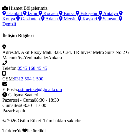
Hizmet Bölgelerimiz
İstanbul
İzmir
Kocaeli
Bursa
Eskişehir
Antalya
Konya
Gaziantep
Adana
Mersin
Kayseri
Samsun
Denizli
İletişim Bilgileri
Adres:
M. Akif Ersoy Mah. 328. Cad. TR Invest Metro Suits No:2 G
Macunköy-Yenimahalle/Ankara
Telefon:
0545 168 45 45
GSM:
0312 504 1 500
E-Posta:
ostimetiket@gmail.com
Çalışma Saatleri
Pazartesi - Cuma
08:30 - 18:30
Cumartesi
08:30 - 17:00
Pazar
Kapalı
© 2026
Ostim Etiket
. Tüm hakları saklıdır.
Türkiye'de
ile üretildi