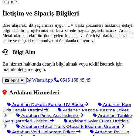
ediyoruz.
İletişim ve Sipariş Bilgileri
Bize ulaşarak, ihtiyaçlarınıza uygun UV baskı çözümleri hakkında detaylı
bilgi alabilir, projelerinizi en kısa sürede hayata geçirebilirsiniz. Ardahan
Metal olarak, sektörün önde gelen imalatçı ve üreticisi olarak, her zaman
kalite ve müşteri memnuniyetini ön planda tutuyoruz.
Bilgi Alın
Bu hizmet hakkında detaylı bilgi almak veya teklif istemek için
bizimle iletişime geçin.
WhatsApp
0545 168 45 45
Teklif Al
Ardahan Hizmetleri
Ardahan Dekota Foreks UV Baskı
Ardahan Kapı
Giriş Tabela Üretimi
Ardahan Rezopal Kazıma Etiket
Ardahan Pirinç Asit İndirme
Ardahan Tehlike
Uyarı İşaretleri Üretimi
Ardahan Solar Etiket Üreticisi
Ardahan Metal Trafik Otopark Ekipman Üretimi
Ardahan Void Hologram Etiket
Ardahan Roll-Up