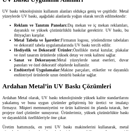
UV baskı teknolojisinin kullanım alanları oldukça geniş ve çeşitlidir. Metal
yüzeylerde UV baskı, aşağıdaki alanlarda yoğun olarak tercih edilmektedir:
Reklam ve Tanıtım Panoları:
Dış mekan ve iç mekan reklamları,
dayanıklı ve yüksek çözünürlüklü baskılar gerektirir. UV baskı, bu
ihtiyaçları karşılar.
Metal Tabela ve İşaretler:
Firmanın logosu, yönlendirme tabelaları
ve dekoratif tabela uygulamalarında UV baskı tercih edilir.
Hediyelik ve Dekoratif Ürünler:
Özellikle metal kutular, plakalar
ve özel tasarım ürünlerde yüksek detay ve renk kalitesi sağlar.
Sanat ve Dekorasyon:
Metal yüzeylerde sanat eserleri, duvar
panoları ve özel dekoratif objelerde kullanılır.
Endüstriyel Uygulamalar:
Makine parçaları, etiketler ve dayanıklı
endüstriyel ürünlerde uzun ömürlü baskılar sağlar.
Ardahan Metal’in UV Baskı Çözümleri
Ardahan Metal olarak, UV baskı teknolojisinde yüksek kalite standartlarını
yakalamış ve buna uygun çözümler geliştirmiş bir üretici ve imalatçı
firmayız. Müşteri memnuniyetini ve ürün kalitesini ön planda tutarak, her
projeye özel çözümler sunuyoruz. Ürünlerimiz, yüksek çözünürlükte baskı
ve dayanıklılık özellikleriyle öne çıkar.
Üretim hattımızda, en yeni UV baskı makinelerini kullanarak, metal