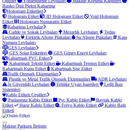
Ödüller
Yönlendirme Levhaları
Makine Koruma Kabinleri
Banko Önü Pleksi Kabartma
Hologram Etiketleri
Hologram Etiket
3D Hologram Etiket
Void Hologram
Etiket
Hologram Numaratör Etiket
Kabartma Levhalar
Cadde ve Sokak Levhaları
Mezarlık Levhaları
Tedaş
Levhaları
Elektrik Abone Plakaları
Su Abone Plakaları
Kapı
Numara Levhaları
GES Levhaları
GES Solar Etiketleri
GES Güneş Enerji Levhaları
Kabartmalı PVC Etiket
Kabartmalı Tekstil Etiket
Kabartmalı Termos Etiket
Kabartmalı Kupa Etiket
Kabartmalı Şişe Etiket
Trafik Otopark Ekipmanları
Plastik ve Metal Trafik Otopark Ekipmanları
ADR Levhaları
İş Güvenliği Levhaları
Tehlike Uyarı İşaretleri
Ledli İkaz
Sistemleri
Kablo Etiketi Çeşitleri
Paslanmaz Kablo Etiket
Pvc Kablo Etiket
Bayrak Kablo
Etiket
Hazır Kablo Etiket
Folyo Kablo Etiket
Kablo Bağı
Etiketi
Makine Parkuru
İletişim