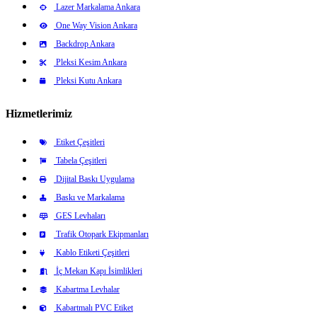
Lazer Markalama Ankara
One Way Vision Ankara
Backdrop Ankara
Pleksi Kesim Ankara
Pleksi Kutu Ankara
Hizmetlerimiz
Etiket Çeşitleri
Tabela Çeşitleri
Dijital Baskı Uygulama
Baskı ve Markalama
GES Levhaları
Trafik Otopark Ekipmanları
Kablo Etiketi Çeşitleri
İç Mekan Kapı İsimlikleri
Kabartma Levhalar
Kabartmalı PVC Etiket