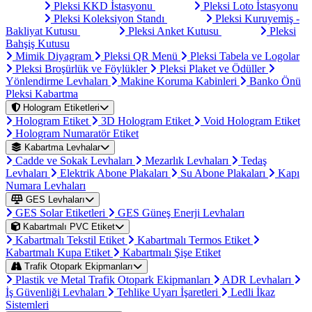
Pleksi KKD İstasyonu
Pleksi Loto İstasyonu
Pleksi Koleksiyon Standı
Pleksi Kuruyemiş -
Bakliyat Kutusu
Pleksi Anket Kutusu
Pleksi
Bahşiş Kutusu
Mimik Diyagram
Pleksi QR Menü
Pleksi Tabela ve Logolar
Pleksi Broşürlük ve Föylükler
Pleksi Plaket ve Ödüller
Yönlendirme Levhaları
Makine Koruma Kabinleri
Banko Önü
Pleksi Kabartma
Hologram Etiketleri
Hologram Etiket
3D Hologram Etiket
Void Hologram Etiket
Hologram Numaratör Etiket
Kabartma Levhalar
Cadde ve Sokak Levhaları
Mezarlık Levhaları
Tedaş
Levhaları
Elektrik Abone Plakaları
Su Abone Plakaları
Kapı
Numara Levhaları
GES Levhaları
GES Solar Etiketleri
GES Güneş Enerji Levhaları
Kabartmalı PVC Etiket
Kabartmalı Tekstil Etiket
Kabartmalı Termos Etiket
Kabartmalı Kupa Etiket
Kabartmalı Şişe Etiket
Trafik Otopark Ekipmanları
Plastik ve Metal Trafik Otopark Ekipmanları
ADR Levhaları
İş Güvenliği Levhaları
Tehlike Uyarı İşaretleri
Ledli İkaz
Sistemleri