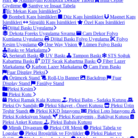
Harf
Alüminyum Kompozit Dekupe Tabela
Bina Cephe
Giydirme
Şantiye ve İnşaat Tabela
İç Mekan Kapı İsimlikleri
Bombeli Kapı İsimlikleri
Düz Kapı İsimlikleri
Magnet Kapı
İsimlikleri
Sürgülü Kapı İsimlikleri
Özel Kapı İsimlikleri
Dijital Baskı Uygulama
Dekota Foreks Uygulama Sıvama
Cam Dekor Folyo
Kumlama Uygulama
Dijital Baskı Folyo Uygulama
Folyo
Kesim Uygulama
One Way Vision
Lümen Folyo Baskı
Baskı ve Markalama
Serigrafi Baskı
UV Baskı
Tampon Baskı
STS Soğuk
Kabartma Baskı
DTF Sıcak Kabartma Baskı
Fiber Lazer
Markalama
Karbon Lazer Markalama
Cam Fırın Baskı
Fuar Display Pleksi
Örümcek Stand
Roll-Up Banner
Backdrop
Fuar
Display Stand
Fasülye Stand
Pleksi Kesim
Pleksi Kutu
Pleksi Ramak Kala Kutusu
Pleksi Bağış - Sadaka Kutusu
Pleksi Oy Sandığı
Pleksi Şikayet - Öneri Kutusu
Pleksi Ürün
Teşhir Standı
Pleksi KKD İstasyonu
Pleksi Loto İstasyonu
Pleksi Koleksiyon Standı
Pleksi Kuruyemiş - Bakliyat Kutusu
Pleksi Anket Kutusu
Pleksi Bahşiş Kutusu
Mimik Diyagram
Pleksi QR Menü
Pleksi Tabela ve
Logolar
Pleksi Broşürlük ve Föylükler
Pleksi Plaket ve