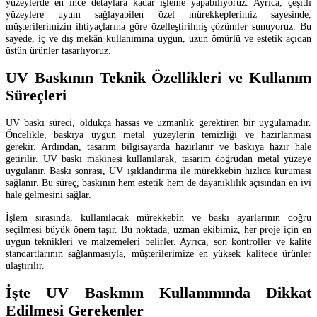
yüzeylerde en ince detaylara kadar işleme yapabiliyoruz. Ayrıca, çeşitli
yüzeylere uyum sağlayabilen özel mürekkeplerimiz sayesinde,
müşterilerimizin ihtiyaçlarına göre özelleştirilmiş çözümler sunuyoruz. Bu
sayede, iç ve dış mekân kullanımına uygun, uzun ömürlü ve estetik açıdan
üstün ürünler tasarlıyoruz.
UV Baskının Teknik Özellikleri ve Kullanım
Süreçleri
UV baskı süreci, oldukça hassas ve uzmanlık gerektiren bir uygulamadır.
Öncelikle, baskıya uygun metal yüzeylerin temizliği ve hazırlanması
gerekir. Ardından, tasarım bilgisayarda hazırlanır ve baskıya hazır hale
getirilir. UV baskı makinesi kullanılarak, tasarım doğrudan metal yüzeye
uygulanır. Baskı sonrası, UV ışıklandırma ile mürekkebin hızlıca kuruması
sağlanır. Bu süreç, baskının hem estetik hem de dayanıklılık açısından en iyi
hale gelmesini sağlar.
İşlem sırasında, kullanılacak mürekkebin ve baskı ayarlarının doğru
seçilmesi büyük önem taşır. Bu noktada, uzman ekibimiz, her proje için en
uygun teknikleri ve malzemeleri belirler. Ayrıca, son kontroller ve kalite
standartlarının sağlanmasıyla, müşterilerimize en yüksek kalitede ürünler
ulaştırılır.
İşte UV Baskının Kullanımında Dikkat
Edilmesi Gerekenler