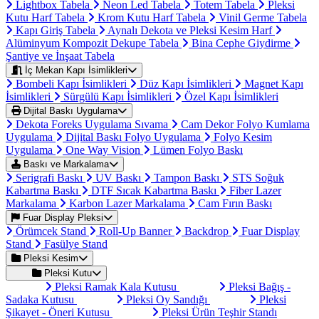
Lightbox Tabela
Neon Led Tabela
Totem Tabela
Pleksi
Kutu Harf Tabela
Krom Kutu Harf Tabela
Vinil Germe Tabela
Kapı Giriş Tabela
Aynalı Dekota ve Pleksi Kesim Harf
Alüminyum Kompozit Dekupe Tabela
Bina Cephe Giydirme
Şantiye ve İnşaat Tabela
İç Mekan Kapı İsimlikleri
Bombeli Kapı İsimlikleri
Düz Kapı İsimlikleri
Magnet Kapı
İsimlikleri
Sürgülü Kapı İsimlikleri
Özel Kapı İsimlikleri
Dijital Baskı Uygulama
Dekota Foreks Uygulama Sıvama
Cam Dekor Folyo Kumlama
Uygulama
Dijital Baskı Folyo Uygulama
Folyo Kesim
Uygulama
One Way Vision
Lümen Folyo Baskı
Baskı ve Markalama
Serigrafi Baskı
UV Baskı
Tampon Baskı
STS Soğuk
Kabartma Baskı
DTF Sıcak Kabartma Baskı
Fiber Lazer
Markalama
Karbon Lazer Markalama
Cam Fırın Baskı
Fuar Display Pleksi
Örümcek Stand
Roll-Up Banner
Backdrop
Fuar Display
Stand
Fasülye Stand
Pleksi Kesim
Pleksi Kutu
Pleksi Ramak Kala Kutusu
Pleksi Bağış -
Sadaka Kutusu
Pleksi Oy Sandığı
Pleksi
Şikayet - Öneri Kutusu
Pleksi Ürün Teşhir Standı